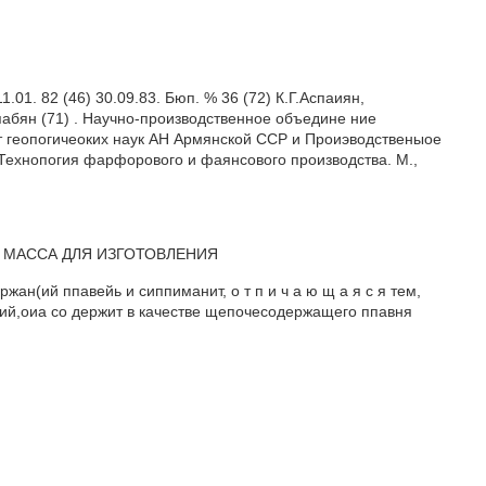
. 82 (46) 30.09.83. Бюп. % 36 (72) К.Г.Аспаиян,
апабян (71) . Научно-производственное объедине ние
 геопогичеоких наук АН Армянской CCP и Проиэводственыое
 Технопогия фарфорового и фаянсового производства. М.,
) (57) МАССА ДЛЯ ИЗГОТОВЛЕНИЯ
(ий ппавейь и сиппиманит, о т п и ч а ю щ а я с я тем,
ий,оиа со держит в качестве щепочесодержащего ппавня