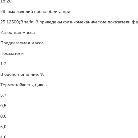
18 20
28. вых изделий после обжига при
25 12500(В табл. 3 приведены физикомеханические показатели ф
Известная масса
Предлагаемая масса
Показатели
1 2
B оцопогnome ние, %
Термостойкость, циклы
5,7
0,5
0,6
5,0
4,6