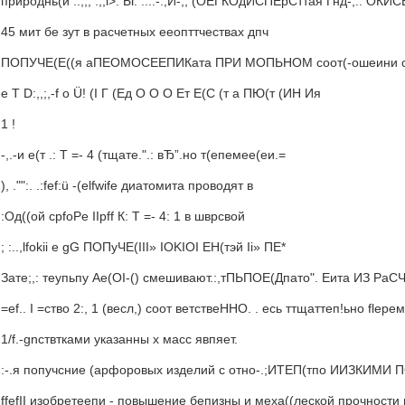
природнь(й ..;;; .,;l>. Ы: ...:-.,И-;, (ОЕГКОдИСПЕрСттая Гнд-;.. О
45 мит бе зут в расчетных ееопттчествах дпч
ПОПУЧЕ(Е((я аПЕОМОСЕЕПИКата ПРИ МОПЬНОМ соот(-ошеини стетт
e T D:,,;,-f o Ü! (I Г (Ед О О О Ет Е(С (т а ПЮ(т (ИН Ия
1 !
-,.-и е(т .: Т =- 4 (тщате.".: вЂ”.но т(епемее(еи.=
), ."":. .:fef:ü -(elfwife диатомита проводят в
:Од((ой cpfoPe IIpff К: Т =- 4: 1 в шврсвой
; :..,lfokii e gG ПОПуЧЕ(III» IOKIOI ЕН(тэй Ii» ПЕ*
Зате;,: теупьпу Ae(OI-() смешивают.:,тПЬПОЕ(Дпато". Еита ИЗ РаС
=еf.. I =ство 2:, 1 (весл,) соот ветствеННО. . есь ттщаттеп!ьно fle
1/f.-gncтвтками указанны х масс явпяет.
:-.я попучсние (арфоровых изделий с отно-.;ИТЕП(тпо ИИЗКИМИ П
ffefII изобретеепи - повышение бепизны и меха((леской прочности