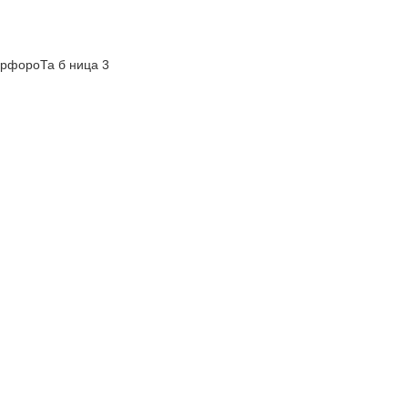
арфороТа б ница 3