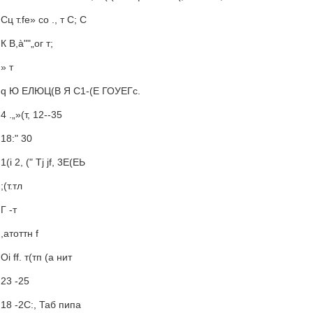
Сц т.fe» со ., т С; С
К B,à""„ог т;
» т
q Ю ЕЛЮЦ(В Я С1-(Е ГОУЕГс.
4 .„»(т, 12--35
18:" 30
1(i 2, (" Tj jf, 3Е(ЕЬ
;(т.тл
Г -т
,атоттн f
Oi ff. т(тп (а нит
23 -25
18 -2C:, Таб пипа