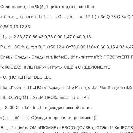
Содержание, вес.% (й, 1 цитат тер,(o o, coo ffffo
> Л а >- „-т р тд и т .f o!-,;-:, -т О .--,то:,--, « i 17 1 ) т 3е Q 73 Q 5» Q
0,56 0,16 12,86
:i1,-,;-:.2 33,37 0,86,43 0,73 0,90 1,47 0,40 9,18
Р („ f: . ЭС.% (, .т; т В, ". (т56 12 4 От75 0,06 1!.64 0,60 3,15 4,03 4,47 .
Спецы Спеды - Спеды тт т, ifqfle;Е „I(If т;- титттт вЂ”: Г ТВС )ттЕ
"к КООВХ(:. !f ЛЕ Пий;->К Птэт:,- СЩВ и С (;ЕДУЮИЕ ттЕ
- О:.(ПОНЕНТЫт ВЕС,.,Ь:.
Гfen,,f"-;òнт -. Н"ЕПОт er Ода(.т-. i :(;o Р тт "("o .!»,=Чвт Кттт(»нтттВ
: fI., О,.У(Q OT т;УтЕМ ПРОКапнва -.;:ЛЕ ПРтт
, . 2::30 С ..вЂ”.:.Iec;I . тс(екодиспевсной ак. ив
»( в.:. -.îìè-.-.: (. О(ексди-теерсная ги .pcоскись г(Г
Я :,,. .*тт;;in(.oaОМ аПЮМИЕтттЕВО(О ((ОИЗВu;:;CTЭа: L! КаЧЕСТ