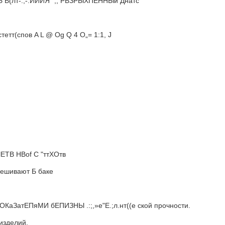
КИСЬ В(лт-.;-:ИИИЯ ",; РВЗРЫХПЕННЫй Днатс
(спов A L @ Og Q 4 О„= 1:1, J
ЧЕТВ HBof С "ттХОтв
ремешивают Б баке
ОКаЗатЕПяМИ бЕПИЗНЫ .:;,»e"Е.;л.нт((е ской прочности.
 изделий.