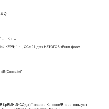
 16 Q
.. I К т- ..
ПТ Пой КЕРЛ;." .:.., СС= 21,дттх НЗТОГОВ,тЕцня фаоА
(пт(Е(Снптц,f»f"
ВЕ КрЕМНИЙСОдв(т." жашего Koi попе!Ета исттопьзуют