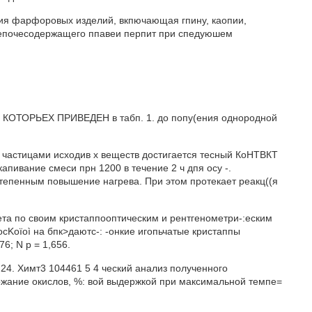
ения фарфоровых изделий, вкпючающая гпину, каопии,
шепочесодержащего ппавеи перпит при спедуюшем
 КОТОРЬЕХ ПРИВЕДЕН в табп. 1. до попу(ения однородной
жду частицами исходив х веществ достигается тесный КоНТВКТ
апивание смеси прн 1200 в течение 2 ч дпя осу -.
тепенным повышение нагрева. При этом протекает реакц((я
ета по своим кристаппооптическим и рентгенометри-:еским
cKoïoì на бпк>даютс-: -онкие игопьчатые кристаппы
6; N p = 1,656.
3,24. Химт3 104461 5 4 ческий анализ полученного
ржание окислов, %: вой выдержкой при максимальной темпе=