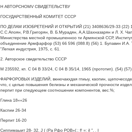
Н ABTOPCHOMV СВИДЕТЕЛЬСТВУ
ГОСУДАРСТВЕННЫЙ КОМИТЕТ СССР
ПО ДЕЛАМ ИЗОБРЕТЕНИЙ И ОТКРЫТИЙ (21) 3408636/29-33 (22) 11.01
С.С.Апоян, P.B.Григорян, В. Б.Мурадян, А,А.Шахназарян и Л. Х. Ч
Министерства местной промышпенноо ти Армянской ССР, Институт
объединение Армфарфор (53) 66 596 (088.8) (56) 1. Бупавин И.А.
"Легкая индустрия, 1975, с. 61.
2. Авторское свидетельство СССР
М 235592, кп. С 04 В 33/24, C 04 В 35/14, 1965 (прототип). (54
ФАРФОРОВЫХ ИЗДЕЛИЙ, вкнючакхдая гпиыу, каопин, щепочесодержан
что, с целью повышения белизны и механической прочности иэдел
перпит при спедующем соотношении компонентов, вес.%;
Глина 18««26
Каспии 26-34
Перпит 16-20
Сиппимаыит 28- 32, J ( (Ра Рфо РОВ»(;: f! =: iI ", . I