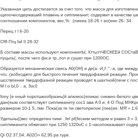
Указанная цепь достигается за счет того. что масса дпя изготовп
щепочесодержаший ппавень и сиппиманит, содержит в качестве 
соотношении компонентов, вес,%: .(пиееа 18-26 т ао(еин 26- 34
Перец т l 6-20
Cfff-Птц faf II 28-32
Б составе массы используют компонеитЫ, ХттыттЧЕСКЕЕй СОСтаВ
пуцьпь(, поспе чего фи;и тр,,пот и сушат при 1200ОС.
Образуется механическая смесь А0(ОН} и де(а: vf„f::".-a, где ме
чтu .(еобходжто дпя быстрого течения твердофазной реакции. Прок
шсствпения твердофазной реакции проводят в шахтной(печи с пос
М l o Ы,0 .. а, 3w,0.
fony (е нный поротшкообразнь(й апюмос(епикас снежно-белого цв
дан(еым соответствует сиппиманиту сос1 ава A 0 и, 4 О Под MHKpo
размером 10-1 5;,ткм. Пока(за те пи светопрепое.(пее(ия: МЯ = 1,67
Удепьны((вес опредепен пики ..feI pf(fecким методом и равен 3 = 
сиппиманита обжигают при 1250 1320оС с 1-часопоказывает соде
Qi О2 37,04; А02О> 62,95 ра туре.