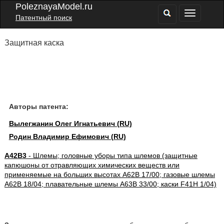
PoleznayaModel.ru
Патентный поиск
Защитная каска
Авторы патента:
Вылегжанин Олег Игнатьевич (RU)
Родин Владимир Ефимович (RU)
A42B3
- Шлемы; головные уборы типа шлемов (защитные
капюшоны от отравляющих химических веществ или
применяемые на больших высотах A62B 17/00; газовые шлемы
A62B 18/04; плавательные шлемы A63B 33/00; каски F41H 1/04)