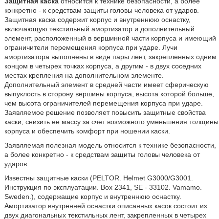
Защитная каска
относится к технике безопасности, а более
конкретно - к средствам защиты головы человека от ударов.
Защитная каска содержит корпус и внутреннюю оснастку,
включающую текстильный амортизатор и дополнительный
элемент, расположенный в вершинной части корпуса и имеющий
ограничители перемещения корпуса при ударе. Лучи
амортизатора выполнены в виде пары лент, закрепленных одним
концом в четырех точках корпуса, а другим - в двух соседних
местах крепления на дополнительном элементе.
Дополнительный элемент в средней части имеет сферическую
выпуклость в сторону вершины корпуса, высота которой больше,
чем высота ограничителей перемещения корпуса при ударе.
Заявляемое решение позволяет повысить защитные свойства
каски, снизить ее массу за счет возможного уменьшения толщины
корпуса и обеспечить комфорт при ношении каски.
Заявляемая полезная модель относится к технике безопасности,
а более конкретно - к средствам защиты головы человека от
ударов.
Известны защитные каски (PELTOR. Helmet G3000/G3001.
Инструкция по эксплуатации. Box 2341, SE - 33102. Vamamo.
Sweden.), содержащие корпус и внутреннюю оснастку.
Амортизатор внутренней оснастки описанных касок состоит из
двух диагональных текстильных лент, закрепленных в четырех