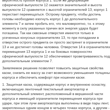
вероятность пробоя корпуса 1. Если же деформации
сферической выпуклости 12 окажется значительной и высота
выпуклости 12 сравняется с высотой ограничителей 13, корпус 1
перестает перемещаться. Острому предмету, чтобы достичь
головы необходимо изогнуть корпус 1 до дополнительного
элемента 7 и затем пробить его, что маловероятно, т.к. к этому
моменту в силу указанных причин вся энергия удара будет
погашена. Так как сквозные отверстия имеются только в
усеченных конусных ограничителях 13, то при попадании в
отверстие острого предмета он просто застрянет в ограничителе
13 и не достигнет головы человека. Отверстия 14 в ограничителях
перемещения 13 корпуса 1 и на боковых поверхностях
сферической выпуклости 12 обеспечивают проветриваемость под
дополнительным элементом 7.
Заявляемое решение позволяет повысить защитные свойства
каски, снизить ее массу за счет возможного уменьшения толщины
корпуса и обеспечить комфорт при ношении каски.
1. Защитная каска, содержащая корпус и внутреннюю оснастку,
включающую ленточный текстильный амортизатор и
дополнительный элемент, расположенный в вершинной части
корпуса и имеющий ограничители перемещения корпуса при
ударе, при этом лучи амортизатора выполнены в виде пары лент,
закрепленных одним концом в четырех точках корпуса, а другим -