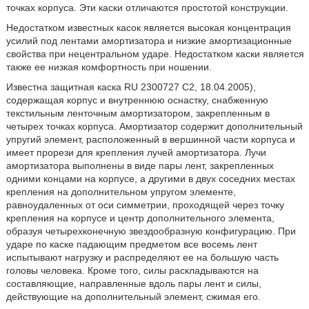
точках корпуса. Эти каски отличаются простотой конструкции.
Недостатком известных касок является высокая концентрация
усилий под лентами амортизатора и низкие амортизационные
свойства при нецентральном ударе. Недостатком каски является
также ее низкая комфортность при ношении.
Известна защитная каска RU 2300727 С2, 18.04.2005),
содержащая корпус и внутреннюю оснастку, снабженную
текстильным ленточным амортизатором, закрепленным в
четырех точках корпуса. Амортизатор содержит дополнительный
упругий элемент, расположенный в вершинной части корпуса и
имеет прорези для крепления лучей амортизатора. Лучи
амортизатора выполнены в виде пары лент, закрепленных
одними концами на корпусе, а другими в двух соседних местах
крепления на дополнительном упругом элементе,
равноудаленных от оси симметрии, проходящей через точку
крепления на корпусе и центр дополнительного элемента,
образуя четырехконечную звездообразную конфигурацию. При
ударе по каске падающим предметом все восемь лент
испытывают нагрузку и распределяют ее на большую часть
головы человека. Кроме того, силы раскладываются на
составляющие, направленные вдоль пары лент и силы,
действующие на дополнительный элемент, сжимая его.