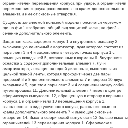
ограничителей перемещения корпуса при ударе, а ограничители
перемещения корпуса расположены по краям дополнительного
элемента и имеют сквозные отверстия.
Сущность заявляемой полезной модели поясняется чертежом,
где на фиг.1 изображен общий вид защитной каски; на фиг.2 -
сечение дополнительного элемента.
Защитная каска содержит корпус 1 и внутреннюю оснастку 2,
включающую ленточный амортизатор, лучи которого состоят из
пары лент 3 и 4 и закреплены в четырех точках корпуса 1 с
помощью вкладышей 5, вставленных в карманы 6. Внутренняя
оснастка 2 содержит дополнительный элемент 7. Лучи
амортизатора, лежащие на одной диагонали, выполнены из
цельной тканой ленты, которая проходит через две пары
прорезей 8 и 9 дополнительного элемента 7 и прорези 10 двух
вкладышей 5, при этом пары лент 3 и 4 соединены между собой
путем прошива 11. Дополнительный элемент 7 имеет в центре
сферическую выпуклость 12, обращенную в сторону к вершины
корпуса 1 и ограничители 13 перемещения корпуса 1,
выполненные в виде усеченного конуса, расположенные по
краям дополнительного элемента 7 и имеющие сквозные
отверстия 14. Высота сферической выпуклости 12 больше высоты
ограничителей 13 перемещения корпуса 1. Сферическая