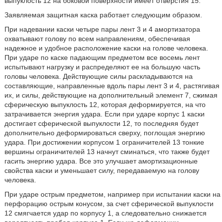
выпуклость 12 на боковой поверхности имеет отверстия 15.
Заявляемая защитная каска работает следующим образом.
При надевании каски четыре пары лент 3 и 4 амортизатора
охватывают голову по всем направлениям, обеспечивая
надежное и удобное расположение каски на голове человека.
При ударе по каске падающим предметом все восемь лент
испытывают нагрузку и распределяют ее на большую часть
головы человека. Действующие силы раскладываются на
составляющие, направленные вдоль пары лент 3 и 4, растягивая
их, и силы, действующие на дополнительный элемент 7, сжимая
сферическую выпуклость 12, которая деформируется, на что
затрачивается энергия удара. Если при ударе корпус 1 каски
достигает сферической выпуклости 12, то последняя будет
дополнительно деформироваться сверху, поглощая энергию
удара. При достижении корпусом 1 ограничителей 13 тонкие
вершины ограничителей 13 начнут сминаться, что также будет
гасить энергию удара. Все это улучшает амортизационные
свойства каски и уменьшает силу, передаваемую на голову
человека.
При ударе острым предметом, например при испытании каски на
перфорацию острым конусом, за счет сферической выпуклости
12 смягчается удар по корпусу 1, а следовательно снижается