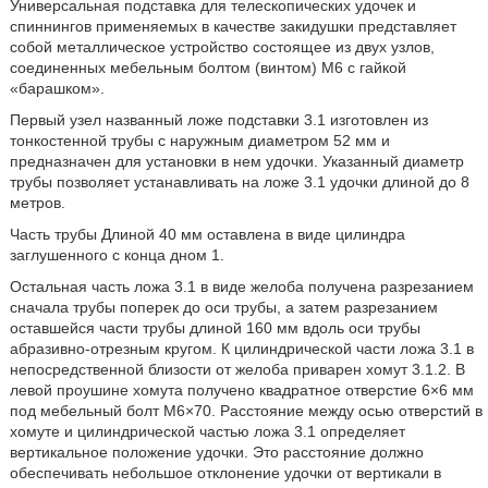
Универсальная подставка для телескопических удочек и
спиннингов применяемых в качестве закидушки представляет
собой металлическое устройство состоящее из двух узлов,
соединенных мебельным болтом (винтом) М6 с гайкой
«барашком».
Первый узел названный ложе подставки 3.1 изготовлен из
тонкостенной трубы с наружным диаметром 52 мм и
предназначен для установки в нем удочки. Указанный диаметр
трубы позволяет устанавливать на ложе 3.1 удочки длиной до 8
метров.
Часть трубы Длиной 40 мм оставлена в виде цилиндра
заглушенного с конца дном 1.
Остальная часть ложа 3.1 в виде желоба получена разрезанием
сначала трубы поперек до оси трубы, а затем разрезанием
оставшейся части трубы длиной 160 мм вдоль оси трубы
абразивно-отрезным кругом. К цилиндрической части ложа 3.1 в
непосредственной близости от желоба приварен хомут 3.1.2. В
левой проушине хомута получено квадратное отверстие 6×6 мм
под мебельный болт М6×70. Расстояние между осью отверстий в
хомуте и цилиндрической частью ложа 3.1 определяет
вертикальное положение удочки. Это расстояние должно
обеспечивать небольшое отклонение удочки от вертикали в