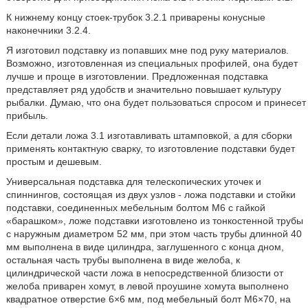
К нижнему концу стоек-трубок 3.2.1 приварены конусные
наконечники 3.2.4.
Я изготовил подставку из попавших мне под руку материалов.
Возможно, изготовленная из специальных профилей, она будет
лучше и проще в изготовлении. Предложенная подставка
представляет ряд удобств и значительно повышает культуру
рыбалки. Думаю, что она будет пользоваться спросом и принесет
прибыль.
Если детали ложа 3.1 изготавливать штамповкой, а для сборки
применять контактную сварку, то изготовление подставки будет
простым и дешевым.
Универсальная подставка для телескопических уточек и
спиннингов, состоящая из двух узлов - ложа подставки и стойки
подставки, соединенных мебельным болтом М6 с гайкой
«барашком», ложе подставки изготовлено из тонкостенной трубы
с наружным диаметром 52 мм, при этом часть трубы длинной 40
мм выполнена в виде цилиндра, заглушенного с конца дном,
остальная часть трубы выполнена в виде желоба, к
цилиндрической части ложа в непосредственной близости от
желоба приварен хомут, в левой проушине хомута выполнено
квадратное отверстие 6×6 мм, под мебельный болт М6×70, на