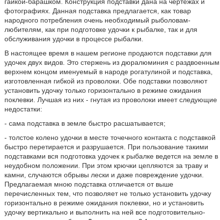
гайкой-барашком. Конструкция подставки дана на чертежах и
фотографиях. Данная подставка предлагается, как товар
народного потребления очень необходимый рыболовам-
любителям, как при подготовке удочки к рыбалке, так и для
обслуживания удочки в процессе рыбалки.
В настоящее время в нашем регионе продаются подставки для
удочек двух видов. Это стержень из дюралюминия с раздвоенным
верхнем концом именуемый в народе рогатулиной и подставка,
изготовленная гибкой из проволоки. Обе подставки позволяют
установить удочку только горизонтально в режиме ожидания
поклевки. Лучшая из них - гнутая из проволоки имеет следующие
недостатки:
- сама подставка в земле быстро расшатывается;
- толстое колено удочки в месте точечного контакта с подставкой
быстро перетирается и разрушается. При пользование такими
подставками вся подготовка удочек к рыбалке ведется на земле в
неудобном положении. При этом крючки цепляются за траву и
камни, случаются обрывы лески и даже повреждение удочки.
Предлагаемая мною подставка отличается от выше
перечисленных тем, что позволяет не только установить удочку
горизонтально в режиме ожидания поклевки, но и установить
удочку вертикально и выполнить на ней все подготовительно-