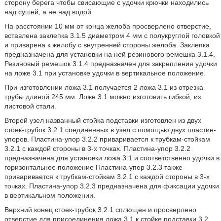
сторону берега чтобы свисающие с удочки крючки находились
над сушей, а не над водой.
На расстоянии 10 мм от конца желоба просверлено отверстие,
вставлена заклепка 3.1.5 диаметром 4 мм с полукруглой головкой
и приварена к желобу с внутренней стороны желоба. Заклепка
предназначена для установки на ней резинового ремешка 3.1.4.
Резиновый ремешок 3.1.4 предназначен для закрепления удочки
на ложе 3.1 при установке удочки в вертикальное положение.
При изготовлении ложа 3.1 получается 2 ложа 3.1 из отрезка
трубы длиной 245 мм. Ложе 3.1 можно изготовить гибкой, из
листовой стали.
Второй узел названный стойка подставки изготовлен из двух
стоек-трубок 3.2.1 соединенных в узел с помощью двух пластин-
упоров. Пластина-упор 3.2.2 приваривается к трубкам-стойкам
3.2.1 с каждой стороны в 3-х точках. Пластина-упор 3.2.2
предназначена для установки ложа 3.1 и соответственно удочки в
горизонтальное положение Пластина-упор 3.2.3 также
приваривается к трубкам-стойкам 3.2.1 с каждой стороны в 3-х
точках. Пластина-упор 3.2.3 предназначена для фиксации удочки
в вертикальном положении.
Верхний конец стоек-трубок 3.2.1 сплющен и просверлено
отверстие для присоединения ложа 3.1 к стойке подставки 3.2.