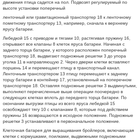
движения птица садится на пол. Подвозят регулируемый по
высоте установки поперечный
ленточный или гравитационный транспортер 18 к ленточному
пометному транспортеру 13, например, сначала к верхнему
ярусу батареи.
Лебедкой 15 с приводом и тягами 10, растягивая пружину 16,
открывают все клапаны 8 клеток яруса батареи. Начиная с
заднего торца батареи, у которого расположен поперечный
транспортер 18, выдвигают подножные решетки 3 до упора
уголка 11 в направляющую 2. Через дверки клетки вставляют
поршень 14 и перемещают птицу в транспортный канал.
Ленточным транспортером 13 птицу перемещают к заднему
торцу батареи в контейнер 17, установленный на поперечном
транспортере 18. Оставляя подножные решетки 3 выдвинутыми,
выполняют перечисленные выше операции поочередно в
следующих клетках вплоть до переднего торца батареи. По
окончании выгрузки птицы из всего яруса лебедкой 15
освобождают тягу 10 с клапанами 8, которые под действием
пружины 16 возвращаются в исходное положение. Подножные
решетки 3 устанавливают в первоначальное положение.
Клеточная батарея для выращивания бройлеров, включающая
клетки с кормушками, поилками, выдвижными подножными