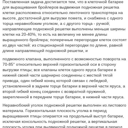
Поставленная задача достигается тем, что в клеточной батарее
для выращивания бройлеров выдвижная подножная решетка
клетки расположена относительно ленточного транспортера на
высоте, достаточной для выгрузки помета, и снабжена с одного
торца неравнобоким уголком, а с другого торца - ручкой;
направляющие подножной решетки выполнены меньше ширины
клетки на 20-40%, то есть на величину не менее длины
выращенного бройлера; поперечные перегородки клеток состоят
из двух частей: из стационарной перегородки по длине, равной
длине направляющей подножной решетки, и
подвижного клапана, выполненного с возможностью поворота на
70-85° относительно верхней горизонтальной оси в сторону
выгрузки птицы; все клапаны клеток одного яруса батареи в
нижней своей части шарнирно соединены с жесткой тягой
привода, один гибкий конец которой связан с лебедкой,
установленной в заднем торце батареи в верхней части яруса, а
второй гибкий конец соединен с возвратной пружиной,
закрепленной в переднем торце батареи, в нижней части яруса.
Неравнобокий уголок подножной решетки выполнен из листового
материала. Горизонтальная плоскость уголка в период
выращивания птицы опирается на продольный выступ батареи,
исключая консольность подножной решетки, а вертикальная
плоскость уголка при выдвинутой подножной решетке в период