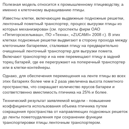
Полезная модель относится к промышленному птицеводству, а
именно к клеточному выращиванию птицы.
Известны клетки, включающие выдвижные подножные решетки,
ленточный пометный транспортер, процесс выгрузки птицы из
которых механизирован (см. проспекты фирм ОАО
«Пятигорсксельмаш», ПО «Техна», «ZUCAMI» 2008 г.). В этих
клетках подножные решетки выдвигают в сторону прохода между
клеточными батареями, сталкивая птицу на предварительно
очищенный ленточный транспортер для выгрузки помета.
Включают транспортер и на нем перемещают птицу в задний
торец батарей, где ее перегружают на поперечный транспортер
или в клетки-контейнеры.
Однако, для обеспечения перемещения на ленте птицы во всех
этих батареях более чем в 2 раза увеличена высота пометного
пространства, что сокращает количество ярусов батареи и
соответственно вместимость птичника на 25% и более.
Технический результат заявляемой модели - повышение
коэффициента использования объема птичника путем
сокращения пространства от направляющих подножных решеток
до ленты пометоудаления при сохранении функции
транспортировки птицы ленточным транспортером.