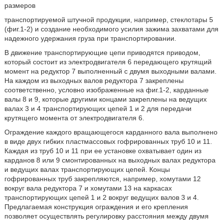
размеров
транспортируемой штучной продукции, например, стеклотары 5
(фиг.1-2) и создание необходимого усилия зажима захватами для
надежного удержания груза при транспортировании.
В движение транспортирующие цепи приводятся приводом,
который состоит из электродвигателя 6 передающего крутящий
момент на редуктор 7 выполненный с двумя выходными валами.
На каждом из выходных валов редуктора 7 закреплены
соответственно, условно изображенные на фиг.1-2, карданные
валы 8 и 9, которые другими концами закреплены на ведущих
валах 3 и 4 транспортирующих цепей 1 и 2 для передачи
крутящего момента от электродвигателя 6.
Ограждение каждого вращающегося карданного вала выполнено
в виде двух гибких пластмассовых гофрированных труб 10 и 11.
Каждая из труб 10 и 11 при ее установке охватывает один из
карданов 8 или 9 смонтированных на выходных валах редуктора
и ведущих валах транспортирующих цепей. Концы
гофрированных труб закрепляются, например, хомутами 12
вокруг вала редуктора 7 и хомутами 13 на каркасах
транспортирующих цепей 1 и 2 вокруг ведущих валов 3 и 4.
Предлагаемая конструкция ограждения и его крепления
позволяет осуществлять регулировку расстояния между двумя