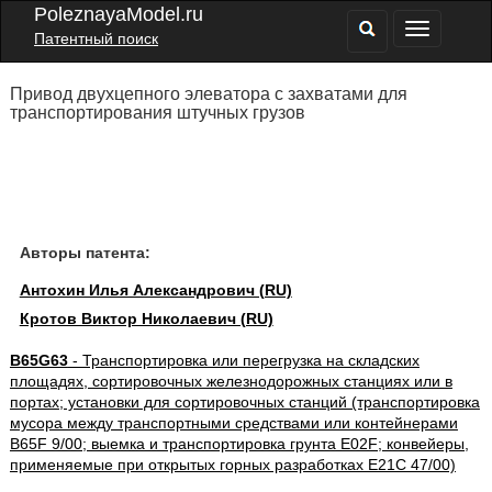
PoleznayaModel.ru
Патентный поиск
Привод двухцепного элеватора с захватами для
транспортирования штучных грузов
Авторы патента:
Антохин Илья Александрович (RU)
Кротов Виктор Николаевич (RU)
B65G63
- Транспортировка или перегрузка на складских
площадях, сортировочных железнодорожных станциях или в
портах; установки для сортировочных станций (транспортировка
мусора между транспортными средствами или контейнерами
B65F 9/00; выемка и транспортировка грунта E02F; конвейеры,
применяемые при открытых горных разработках E21C 47/00)