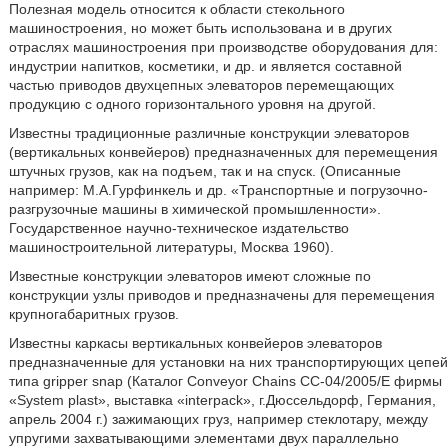
Полезная модель относится к области стекольного
машиностроения, но может быть использована и в других
отраслях машиностроения при производстве оборудования для:
индустрии напитков, косметики, и др. и является составной
частью приводов двухцепных элеваторов перемещающих
продукцию с одного горизонтального уровня на другой.
Известны традиционные различные конструкции элеваторов
(вертикальных конвейеров) предназначенных для перемещения
штучных грузов, как на подъем, так и на спуск. (Описанные
например: М.А.Гурфинкель и др. «Транспортные и погрузочно-
разгрузочные машины в химической промышленности».
Государственное научно-техническое издательство
машиностроительной литературы, Москва 1960).
Известные конструкции элеваторов имеют сложные по
конструкции узлы приводов и предназначены для перемещения
крупногабаритных грузов.
Известны каркасы вертикальных конвейеров элеваторов
предназначенные для установки на них транспортирующих цепей
типа gripper snap (Каталог Conveyor Chains СС-04/2005/Е фирмы
«System plast», выставка «interpack», г.Дюссельдорф, Германия,
апрель 2004 г.) зажимающих груз, например стеклотару, между
упругими захватывающими элементами двух параллельно