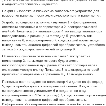
и жидкокристаллический индикатор.
На фиг.1 изображена блок-схема заявляемого устройства для
измерения напряженности электрического поля и напряжения.
Устройство содержит источник излучения 1 и фотоприемник,
оптически связанные с поляризатором 2, электрооптической
ячейкой Поккельса 3 и анализатором 4, на выходе анализатора
последовательно размещены фотодиод 5, усилитель ток-
напряжение 6, микроконтроллер 7, содержащий порты ввода-
вывода, память, аналого-цифровой преобразователь, устройство
записи 8 и жидкокристаллический индикатор 9.
Оптический луч света от источника света 1 поступает на
поляризатор 2, на выходе которого будем иметь
плоскополяризованный луч. Далее этот свет проходит через
электрооптическую ячейку Поккельса 3, к электродам которой
приложено измеряемое напряжение U
. С выхода ячейки
x
Поккельса свет попадает на анализатор 4 и далее на фотодиод
5, где он преобразуется в электрический сигнал. В виде тока
сигнал усиливается усилителем 6 и подается на вход
микроконтроллера (PIC-контроллер) 7, содержащем порты ввода-
вывода, память, аналого-цифровой преобразователь.
Информация об измеряемых величинах может быть сохранена в