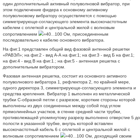
один дополнительный активный полуволновой вибратор, при
этом подключение фидера к основному активному
полуволновому вибратору осуществляется с помощью
симметрирующе-согласующего элемента высокочастотным
кабелем с оплеткой и центральной жилой с волновым
сопротивлением
=40...100 Ом, присоединенным
последовательно к кабелю основного вибратора.
На фиг.1 представлен общий вид фазовой антенной решетки
«РАВЭЛ»; на фиг.2 - вид А-А на фиг.1; на фиг.3 - вид Б на фиг.1;
на фиг.4 - вид В на фиг.1.; на фиг.5 - антенная решетка с
дополнительным вибратором.
Фазовая антенная решетка, состоит из основного активного
полуволнового вибратора 1, рефлектора 2, по крайней мере,
одного директора 3, симметрирующе-согласующего элемента и
средства крепления. Вибратор 1 выполнен из металлической
трубки С-образной петли с разрезом, короткие стороны которой
выполнены из двух соединенных между собой под углом
прямолинейных участков, в стенке средней части трубки,
противолежащей упомянутому разрезу выполнено отверстие 5 до
полости в указанной трубке, внутрь которой вставлен
высокочастотный кабель 6 с оплеткой и центральной жилой с
волновым сопротивлением
=40...100 Ом, доходящий своим