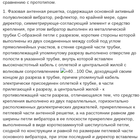
сравнению с прототипом.
1. Фазовая антенная решетка, содержащая основной активный
полуволновой вибратор, рефлектор, по крайней мере, один
директор, симметрирующе-согласующий элемент и средство
крепления, при этом вибратор выполнен из металлической
трубки С-образной петли с разрезом, короткие стороны которой
выполнены из двух соединенных между собой под углом
прямолинейных участков, в стенке средней части трубки,
противолежащей упомянутому разрезу выполнено отверстие до
полости в указанной трубке, внутрь которой вставлен
высокочастотный кабель с оплеткой и центральной жилой с
волновым сопротивлением
=40...100 Ом, доходящий своим
концом до разреза в трубке, причем упомянутый кабель
электрически присоединен оплеткой к трубке, в части
прилегающей к разрезу, а центральной жилой - к
противолежащей части разреза, отличающаяся тем, что средство
крепления выполнено из двух параллельных, горизонтально
расположенных диэлектрических держателей, прикрепленных к
петлевой части антенной решетки, а на расстоянии равном две
ширины петли вибратора в ее плоскости прикреплен директор,
выполненный в виде короткозамкнутой шестиугольной петли,
сходной по конструкции и равной по размерам петлевой части
основного вибратора, при этом последний и директор вставлены