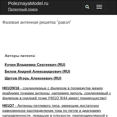
PoleznayaModel.ru
Патентный поиск
Фазовая антенная решетка "равэл"
Авторы патента:
Кучин Владимир Сергеевич (RU)
Белов Андрей Александрович (RU)
Щитов Игорь Алексеевич (RU)
H01Q9/16
- соединяемые с фидером в промежутке между
крайними точками антенны, например диполь, соединяемый с
фидером в средней точке (H01Q 9/44 имеет преимущество)
H01Q7
- Антенны петлевого типа, имеющие достаточно
равномерное распределение тока по петле и диаграмму
направленности, лежащую в плоскости, перпендикулярной к