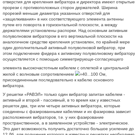
отверстия для крепления вибратора и директора имеют открытые
прорези с противоположных сторон держателей. Ширина
прорезей меньше диаметра указанных отверстий для
«защелкивания» в них соответствующего элемента антенны
путем его поворота в горизонтальной плоскости, а между
держателями установлены распорки. Над основным активным
полуволновом вибратором в его вертикальной плоскости на
аналогичном средстве крепления установлен, по крайней мере
один дополнительный активный полуволновой вибратор, при
этом подключение фидера к активному полуволновому вибратору
осуществляется с помощью симметрирующе-согласующего
элемента высокочастотным кабелем с оплеткой и центральной
жилой с волновым сопротивлением
=40...100 Ом,
присоединенным последовательно к кабелю основного
вибратора.
У решетки «РАВЭЛ» только один вибратор запитан кабелем -
активный и второй - пассивный, в то время как у известных
решеток два, три или четыре активных вибратора, которые
соединены с фазированными кабелями и их фазировка зависит
расположения вибраторов, т.е. у них фазирование
пространственное, а в заявленном устройстве - электрическое.
Это дает возможность получить достаточно большое усиление до
12 Дб, для получения которого в известных решетках необходимо