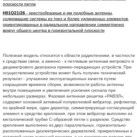
плоскости петли
H01Q21/26
- крестообразные и им подобные антенны,
содержащие системы из трех и более удлиненных элементов,
ориентированных в радиальном направлении симметрично
вокруг общего центра в горизонтальной плоскости
Полезная модель относится к области радиотехники, в частности
к средствам связи, а именно - к петлевым антеннам метрового и
дециметрового диапазона приемо-передающих устройств. При
осуществлении устройства может быть получен технический
результат - улучшение эксплуатационных качеств путем
сокращения времени сборки, возможности работы антенны
внутри помещения и увеличения усиления сигнала при
небольших размерах. Фазовая антенная решетка «РАВЭЛ»,
содержит основной активный полуволновой вибратор, рефлектор,
по крайней мере, один директор, симметрирующе-согласующий
элемент и средство крепления, при этом вибратор выполнен из
металлической трубки С-образной петли с разрезом. Средство
крепления выполнено из двух параллельных, горизонтально
расположенных диэлектрических держателей, прикрепленных к
петлевой части антенной решетки, а на расстоянии равном две