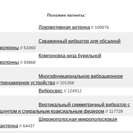
Похожие патенты:
Локомотивная антенна
// 100676
Скважинный вибратор для обсадной
колонны
// 53360
Компоновка низа бурильной
колонны
// 93868
Многофункциональное вибрационное
тренажерное устройство
// 101356
Вибросвес
// 124912
Вертикальный симметричный вибратор с
шунтом и спиральным коаксиальным фидером
// 117728
Широкополосная микрополосковая
антенна
// 64437