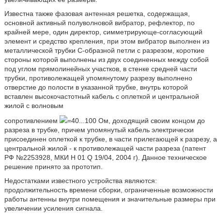
Известна также фазовая антенная решетка, содержащая,
основной активный полуволновой вибратор, рефлектор, по
крайней мере, один директор, симметрирующе-согласующий
элемент и средство крепления, при этом вибратор выполнен из
металлической трубки С-образной петли с разрезом, короткие
стороны которой выполнены из двух соединенных между собой
под углом прямолинейных участков, в стенке средней части
трубки, противолежащей упомянутому разрезу выполнено
отверстие до полости в указанной трубке, внутрь которой
вставлен высокочастотный кабель с оплеткой и центральной
жилой с волновым
сопротивлением
=40...100 Ом, доходящий своим концом до
разреза в трубке, причем упомянутый кабель электрически
присоединен оплеткой к трубке, в части прилегающей к разрезу, а
центральной жилой - к противолежащей части разреза (патент
РФ №2253928, МКИ H 01 Q 19/04, 2004 г). Данное техническое
решение принято за прототип.
Недостатками известного устройства являются:
продолжительность времени сборки, ограниченные возможности
работы антенны внутри помещения и значительные размеры при
увеличении усиления сигнала.