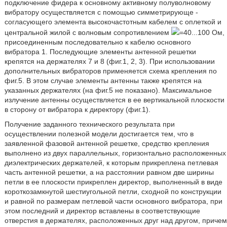
подключение фидера к основному активному полуволновому
вибратору осуществляется с помощью симметрирующе -
согласующего элемента высокочастотным кабелем с оплеткой и
центральной жилой с волновым сопротивлением
=40...100 Ом,
присоединенным последовательно к кабелю основного
вибратора 1. Последующие элементы антенной решетки
крепятся на держателях 7 и 8 (фиг.1, 2, 3). При использовании
дополнительных вибраторов применяется схема крепления по
фиг.5. В этом случае элементы антенны также крепятся на
указанных держателях (на фиг.5 не показано). Максимальное
излучение антенны осуществляется в ее вертикальной плоскости
в сторону от вибратора к директору (фиг.1).
Получение заданного технического результата при
осуществлении полезной модели достигается тем, что в
заявленной фазовой антенной решетке, средство крепления
выполнено из двух параллельных, горизонтально расположенных
диэлектрических держателей, к которым прикреплена петлевая
часть антенной решетки, а на расстоянии равном две ширины
петли в ее плоскости прикреплен директор, выполненный в виде
короткозамкнутой шестиугольной петли, сходной по конструкции
и равной по размерам петлевой части основного вибратора, при
этом последний и директор вставлены в соответствующие
отверстия в держателях, расположенных друг над другом, причем