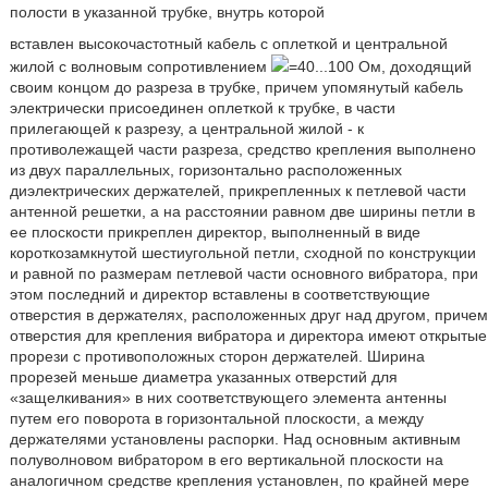
полости в указанной трубке, внутрь которой
вставлен высокочастотный кабель с оплеткой и центральной
жилой с волновым сопротивлением
=40...100 Ом, доходящий
своим концом до разреза в трубке, причем упомянутый кабель
электрически присоединен оплеткой к трубке, в части
прилегающей к разрезу, а центральной жилой - к
противолежащей части разреза, средство крепления выполнено
из двух параллельных, горизонтально расположенных
диэлектрических держателей, прикрепленных к петлевой части
антенной решетки, а на расстоянии равном две ширины петли в
ее плоскости прикреплен директор, выполненный в виде
короткозамкнутой шестиугольной петли, сходной по конструкции
и равной по размерам петлевой части основного вибратора, при
этом последний и директор вставлены в соответствующие
отверстия в держателях, расположенных друг над другом, причем
отверстия для крепления вибратора и директора имеют открытые
прорези с противоположных сторон держателей. Ширина
прорезей меньше диаметра указанных отверстий для
«защелкивания» в них соответствующего элемента антенны
путем его поворота в горизонтальной плоскости, а между
держателями установлены распорки. Над основным активным
полуволновом вибратором в его вертикальной плоскости на
аналогичном средстве крепления установлен, по крайней мере