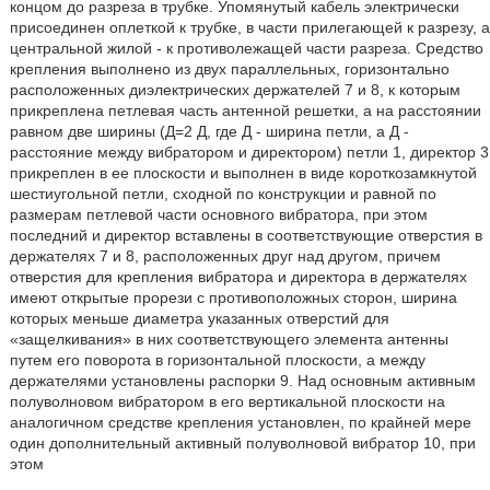
концом до разреза в трубке. Упомянутый кабель электрически
присоединен оплеткой к трубке, в части прилегающей к разрезу, а
центральной жилой - к противолежащей части разреза. Средство
крепления выполнено из двух параллельных, горизонтально
расположенных диэлектрических держателей 7 и 8, к которым
прикреплена петлевая часть антенной решетки, а на расстоянии
равном две ширины (Д=2 Д, где Д - ширина петли, а Д -
расстояние между вибратором и директором) петли 1, директор 3
прикреплен в ее плоскости и выполнен в виде короткозамкнутой
шестиугольной петли, сходной по конструкции и равной по
размерам петлевой части основного вибратора, при этом
последний и директор вставлены в соответствующие отверстия в
держателях 7 и 8, расположенных друг над другом, причем
отверстия для крепления вибратора и директора в держателях
имеют открытые прорези с противоположных сторон, ширина
которых меньше диаметра указанных отверстий для
«защелкивания» в них соответствующего элемента антенны
путем его поворота в горизонтальной плоскости, а между
держателями установлены распорки 9. Над основным активным
полуволновом вибратором в его вертикальной плоскости на
аналогичном средстве крепления установлен, по крайней мере
один дополнительный активный полуволновой вибратор 10, при
этом