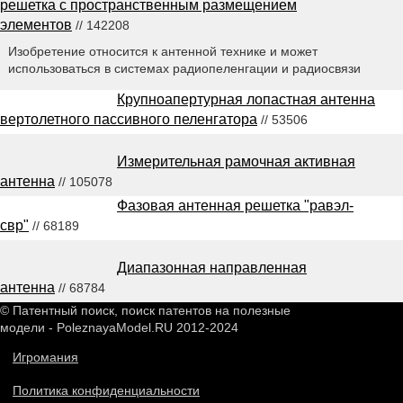
решетка с пространственным размещением
элементов
// 142208
Изобретение относится к антенной технике и может
использоваться в системах радиопеленгации и радиосвязи
Крупноапертурная лопастная антенна
вертолетного пассивного пеленгатора
// 53506
Измерительная рамочная активная
антенна
// 105078
Фазовая антенная решетка "равэл-
свр"
// 68189
Диапазонная направленная
антенна
// 68784
© Патентный поиск, поиск патентов на полезные
модели - PoleznayaModel.RU 2012-2024
Игромания
Политика конфиденциальности