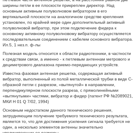
ширины петли в ее плоскости прикреплен директор. Над
основным активным полуволновом вибратором в его
вертикальной плоскости на аналогичном средстве крепления
установлен, по крайней мере один дополнительный активный
полуволновой вибратор, при этом подключение фидера к
основному активному полуволновому вибратору осуществляется
последовательным соединением с кабелем основного вибратора.
Ил.5, 1 нез.п. ф-лы
Полезная модель относится к области радиотехники, в частности
к средствам связи, а именно - к петлевым антеннам метрового и
дециметрового диапазона приемо-передающих устройств.
Известна фазовая антенная решетка, содержащая активный
вибратор, выполненный из полой металлической трубки в виде С-
образной петли с разрезом, «вытянутой» в направлении,
перпендикулярном плоскости разреза, с прямолинейными
«вытянутыми» частями, вибратор и фидер (патент РФ №2089021,
МКИ H 01 Q 7/02, 1994)
Основным недостатком данного технического решения,
затрудняющим получение требуемого технического результата,
является то, что для достижения усиления сигнала требуется не
один, а несколько элементов антенны значительно
увеличивающих ее размеры.