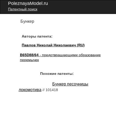
PoleznayaModel.ru
Патентный поиск
Бункер
Авторы патента:
Павлов Николай Николаевич (RU)
B65D88/64
- предотвращающими образование
перемычек
Похожие патенты:
Бункер песочницы
локомотива
// 101418