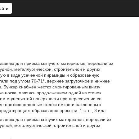
айти
ованию для приема сыпучего материалов, передачи их
удной, металлургической, строительной и других
ую в виде усеченной пирамиды и образованную
али под углом 70-71°, верхнее загрузочное и нижнее
я. Бункер снабжен жестко смонтированным внизу
ка носка, являясь продолжением одной из стенок
ием ступенчатой поверхности при пересечении со
гие противоположные стенки емкости наклонены к
редотвращает образование просыпи. 1 с. п., 3 илл.
ованию для приема сыпучих материалов, передачи их
удной, металлургической, строительной и других