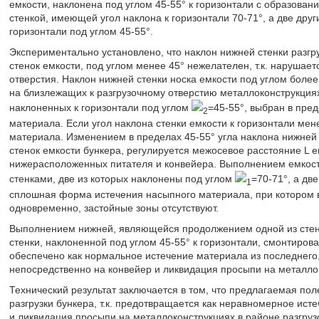
емкости, наклонена под углом 45-55° к горизонтали с образован
стенкой, имеющей угол наклона к горизонтали 70-71°, а две дру
горизонтали под углом 45-55°.
Экспериментально установлено, что наклон нижней стенки разг
стенок емкости, под углом менее 45° нежелателен, т.к. нарушае
отверстия. Наклон нижней стенки носка емкости под углом более
на близлежащих к разгрузочному отверстию металлоконструкция
наклоненных к горизонтали под углом
=45-55°, выбран в пред
2
материала. Если угол наклона стенки емкости к горизонтали мен
материала. Изменением в пределах 45-55° угла наклона нижней
стенок емкости бункера, регулируется межосевое расстояние L ем
нижерасположенных питателя и конвейера. Выполнением емкост
стенками, две из которых наклонены под углом
=70-71°, а дв
1
сплошная форма истечения насыпного материала, при котором в
одновременно, застойные зоны отсутствуют.
Выполнением нижней, являющейся продолжением одной из стенок
стенки, наклоненной под углом 45-55° к горизонтали, смонтиров
обеспечено как нормальное истечение материала из последнего,
непосредственно на конвейер и ликвидация просыпи на металлок
Технический результат заключается в том, что предлагаемая по
разгрузки бункера, т.к. предотвращается как неравномерное исте
и ликвидация просыпи на металлоконструкциях в районе разгрузо