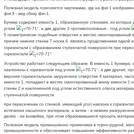
Полезная модель поясняется чертежами, где на фиг.1 изображен в
фиг.3 - вид сбоку фиг.1.
Бункер содержит емкость 1, образованную стенками, из которых
углом
=70-71°, а две другие 3 противоположные - под углом
1
5 геометрически подобные отверстия и жестко смонтированный вн
причем нижняя стенка 7 носка 6, являясь продолжением одной из
горизонтали с образованием ступенчатой поверхности при перес
горизонтали
=70-71°.
1
Устройство работает следующим образом. В емкость 1 бункера, 
наклонены к горизонтали под углом
=70-71°, а две другие, п
1
верхнее горизонтальное загрузочное отверстие 4 материал, части
емкости 1, попадают в жестко смонтированный внизу емкости 1 
стенки 2 и наклоненной под углом естественного откоса матери
ступенчатой поверхности
при пересечении со стенкой, имеющей угол наклона к горизонт
истечения насыпного материала, а затем - в нижнее разгрузочное
далее - на конвейер, при этом образовавшаяся просыпь материал
Полезная модель промышленно применима в горно-рудной, метал
промышленности и обеспечивает повышение эффективности разг