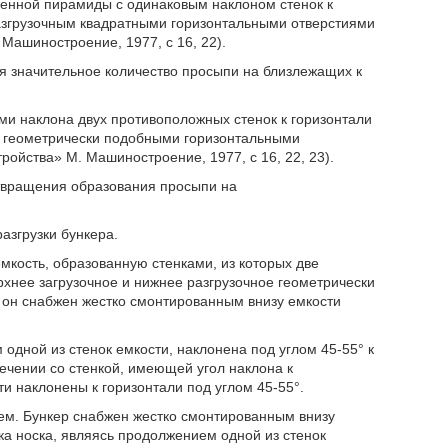
ченной пирамиды с одинаковым наклоном стенок к
разгрузочным квадратными горизонтальными отверстиями
 Машиностроение, 1977, с 16, 22).
ся значительное количество просыпи на близлежащих к
ми наклона двух противоположных стенок к горизонтали
м геометрически подобными горизонтальными
тройства» М. Машиностроение, 1977, с 16, 22, 23).
отвращения образования просыпи на
згрузки бункера.
мкость, образованную стенками, из которых две
рхнее загрузочное и нижнее разгрузочное геометрически
 он снабжен жестко смонтированным внизу емкости
одной из стенок емкости, наклонена под углом 45-55° к
ечении со стенкой, имеющей угол наклона к
ти наклонены к горизонтали под углом 45-55°.
ем. Бункер снабжен жестко смонтированным внизу
ка носка, являясь продолжением одной из стенок