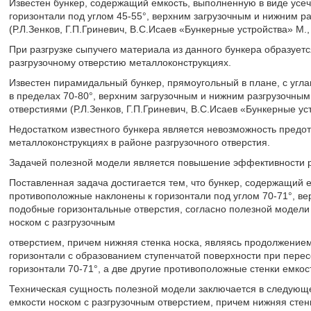
Известен бункер, содержащий емкость, выполненную в виде усе
горизонтали под углом 45-55°, верхним загрузочным и нижним 
(Р.Л.Зенков, Г.П.Гриневич, В.С.Исаев «Бункерные устройства» М.,
При разгрузке сыпучего материала из данного бункера образует
разгрузочному отверстию металлоконструкциях.
Известен пирамидальный бункер, прямоугольный в плане, с угла
в пределах 70-80°, верхним загрузочным и нижним разгрузочны
отверстиями (Р.Л.Зенков, Г.П.Гриневич, В.С.Исаев «Бункерные ус
Недостатком известного бункера является невозможность пред
металлоконструкциях в районе разгрузочного отверстия.
Задачей полезной модели является повышение эффективности ра
Поставленная задача достигается тем, что бункер, содержащий е
противоположные наклонены к горизонтали под углом 70-71°, ве
подобные горизонтальные отверстия, согласно полезной модели
носком с разгрузочным
отверстием, причем нижняя стенка носка, являясь продолжением 
горизонтали с образованием ступенчатой поверхности при перес
горизонтали 70-71°, а две другие противоположные стенки емкос
Техническая сущность полезной модели заключается в следующ
емкости носком с разгрузочным отверстием, причем нижняя стен