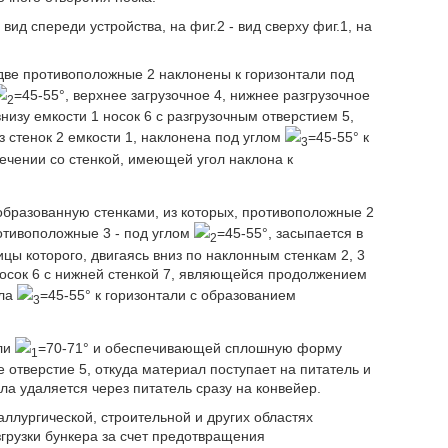
ид спереди устройства, на фиг.2 - вид сверху фиг.1, на
 две противоположные 2 наклонены к горизонтали под
=45-55°, верхнее загрузочное 4, нижнее разгрузочное
2
изу емкости 1 носок 6 с разгрузочным отверстием 5,
 стенок 2 емкости 1, наклонена под углом
=45-55° к
3
ечении со стенкой, имеющей угол наклона к
образованную стенками, из которых, противоположные 2
ротивоположные 3 - под углом
=45-55°, засыпается в
2
цы которого, двигаясь вниз по наклонным стенкам 2, 3
носок 6 с нижней стенкой 7, являющейся продолжением
ала
=45-55° к горизонтали с образованием
3
али
=70-71° и обеспечивающей сплошную форму
1
 отверстие 5, откуда материал поступает на питатель и
а удаляется через питатель сразу на конвейер.
лургической, строительной и других областях
рузки бункера за счет предотвращения