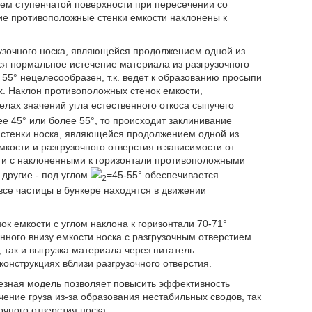
ием ступенчатой поверхности при пересечении со
гие противоположные стенки емкости наклонены к
рузочного носка, являющейся продолжением одной из
тся нормальное истечение материала из разгрузочного
 55° нецелесообразен, т.к. ведет к образованию просыпи
х. Наклон противоположных стенок емкости,
елах значений угла естественного откоса сыпучего
ее 45° или более 55°, то происходит заклинивание
 стенки носка, являющейся продолжением одной из
кости и разгрузочного отверстия в зависимости от
и с наклоненными к горизонтали противоположными
е другие - под углом
=45-55° обеспечивается
2
се частицы в бункере находятся в движении
 емкости с углом наклона к горизонтали 70-71°
анного внизу емкости носка с разгрузочным отверстием
 так и выгрузка материала через питатель
онструкциях вблизи разгрузочного отверстия.
лезная модель позволяет повысить эффективность
чение груза из-за образования нестабильных сводов, так
чного отверстия носка.