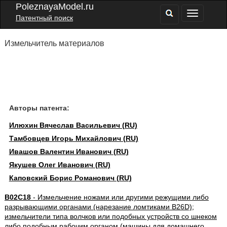
PoleznayaModel.ru
Патентный поиск
Измельчитель материалов
Авторы патента:
Илюхин Вячеслав Васильевич (RU)
Тамбовцев Игорь Михайлович (RU)
Ивашов Валентин Иванович (RU)
Якушев Олег Иванович (RU)
Каповский Борис Романович (RU)
B02C18
- Измельчение ножами или другими режущими либо
разрывающими органами (нарезание ломтиками B26D);
измельчители типа волчков или подобных устройств со шнеком
либо подобным рабочим органом (машины для домашнего