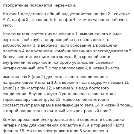
Изобретение поясняется чертежами.
На фиг.1 представлен общий вид устройства; на фиг.2 - сечение
А-А; на фиг.3 - сечение Б-Б; на фиг.4 - измельчающее рабочее
тело.
Измельчитель состоит из основания 1, выполненного в виде
вертикальной трубы, опирающейся на основание 2, с
виброопорами 3, в верхней части основания 1 приварена
пластина 4 для установки комбинированного электродвигателя 5.
Корпус состоит из съемного кожуха 6, в средней части
внутренней поверхности, которого установлен съемный
четырехгранный нож 7 с термопрокладкой, в нижней части
имеется паз 8 (фиг.2) для скользящего соединения с
направляющей 9 плиты 10, а верхняя часть содержит захват 11
(фиг.3) с фиксатором 12, например, в виде болтового
соединения. Внутри кожуха б установлена легкосъемная
термоизолирующая труба 13, живое сечение которой
соответствует размерам измельчающего тела 14 и нижний торец
которой опирается на съемный четырехгранный нож 7.
Комбинированный электродвигатель 5 содержит в основании
четыре лапы для крепления к пластине 4, а в торцевой части
фланец 15. На валу электродвигателя 5 установлено