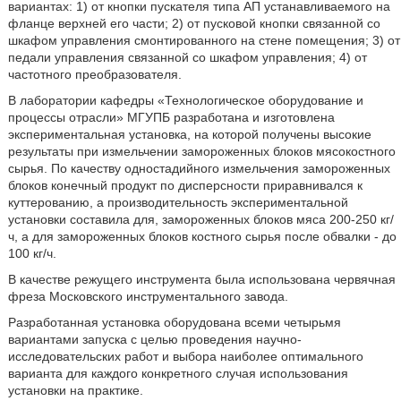
вариантах: 1) от кнопки пускателя типа АП устанавливаемого на
фланце верхней его части; 2) от пусковой кнопки связанной со
шкафом управления смонтированного на стене помещения; 3) от
педали управления связанной со шкафом управления; 4) от
частотного преобразователя.
В лаборатории кафедры «Технологическое оборудование и
процессы отрасли» МГУПБ разработана и изготовлена
экспериментальная установка, на которой получены высокие
результаты при измельчении замороженных блоков мясокостного
сырья. По качеству одностадийного измельчения замороженных
блоков конечный продукт по дисперсности приравнивался к
куттерованию, а производительность экспериментальной
установки составила для, замороженных блоков мяса 200-250 кг/
ч, а для замороженных блоков костного сырья после обвалки - до
100 кг/ч.
В качестве режущего инструмента была использована червячная
фреза Московского инструментального завода.
Разработанная установка оборудована всеми четырьмя
вариантами запуска с целью проведения научно-
исследовательских работ и выбора наиболее оптимального
варианта для каждого конкретного случая использования
установки на практике.