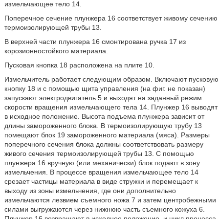
измельчающее тело 14.
Поперечное сечение плунжера 16 соответствует живому сечению
термоизолирующей трубы 13.
В верхней части плунжера 16 смонтирована ручка 17 из
корозионностойкого материала.
Пусковая кнопка 18 расположена на плите 10.
Измельчитель работает следующим образом. Включают пусковую
кнопку 18 и с помощью щита управления (на фиг. не показан)
запускают электродвигатель 5 и выходят на заданный режим
скорости вращения измельчающего тела 14. Плунжер 16 выводят
в исходное положение. Высота подъема плунжера зависит от
длины замороженного блока. В термоизолирующую трубу 13
помещают блок 19 замороженного материала (мяса). Размеры
поперечного сечения блока должны соответствовать размеру
живого сечения термоизолирующей трубы 13. С помощью
плунжера 16 вручную (или механически) блок подают в зону
измельчения. В процессе вращения измельчающее тело 14
срезает частицы материала в виде стружки и перемещает к
выходу из зоны измельчения, где они дополнительно
измельчаются лезвием съемного ножа 7 и затем центробежными
силами выгружаются через нижнюю часть съемного кожуха 6.
Плунжер 16 возвращают в исходное положение, и цикл процесса