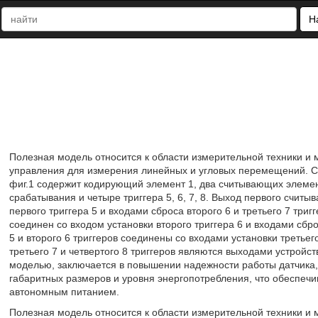
Н
Полезная модель относится к области измерительной техники и 
управления для измерения линейных и угловых перемещений. Су
фиг.1 содержит кодирующий элемент 1, два считывающих элемен
срабатывания и четыре триггера 5, 6, 7, 8. Выход первого счит
первого триггера 5 и входами сброса второго 6 и третьего 7 три
соединен со входом установки второго триггера 6 и входами сбро
5 и второго 6 триггеров соединены со входами установки третьег
третьего 7 и четвертого 8 триггеров являются выходами устройс
моделью, заключается в повышении надежности работы датчика,
габаритных размеров и уровня энергопотребления, что обеспечи
автономным питанием.
Полезная модель относится к области измерительной техники и 