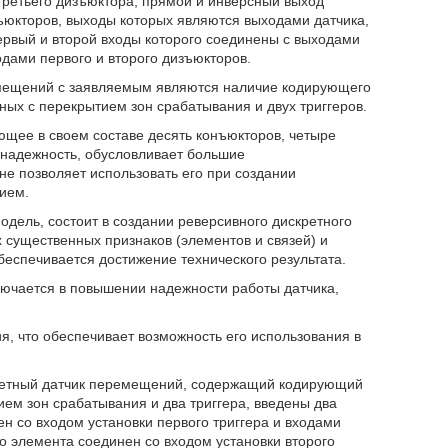
ретьего дизъюктора, прямой и инверсный выход
ъюкторов, выходы которых являются выходами датчика,
ервый и второй входы которого соединены с выходами
дами первого и второго дизъюкторов.
мещений с заявляемым являются наличие кодирующего
ных с перекрытием зон срабатывания и двух триггеров.
ющее в своем составе десять конъюкторов, четыре
о надежность, обусловливает большие
не позволяет использовать его при создании
ием.
дель, состоит в создании реверсивного дискретного
 существенных признаков (элементов и связей) и
беспечивается достижение технического результата.
лючается в повышении надежности работы датчика,
я, что обеспечивает возможность его использования в
скретный датчик перемещений, содержащий кодирующий
ем зон срабатывания и два триггера, введены два
н со входом установки первого триггера и входами
го элемента соединен со входом установки второго