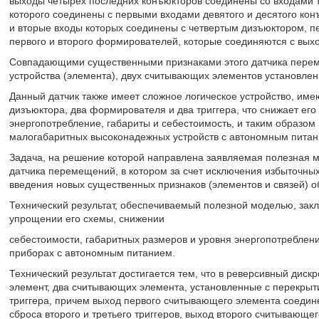
выходы четырех последних конъюкторов соединены со входами т
которого соединены с первыми входами девятого и десятого кон
и вторые входы которых соединены с четвертым дизъюктором, п
первого и второго формирователей, которые соединяются с выхо
Совпадающими существенными признаками этого датчика пере
устройства (элемента), двух считывающих элементов установлен
Данный датчик также имеет сложное логическое устройство, име
дизъюктора, два формирователя и два триггера, что снижает ег
энергопотребление, габариты и себестоимость, и таким образом 
малогабаритных высоконадежных устройств с автономным питан
Задача, на решение которой направлена заявляемая полезная мо
датчика перемещений, в котором за счет исключения избыточных
введения новых существенных признаков (элементов и связей) о
Технический результат, обеспечиваемый полезной моделью, зак
упрощении его схемы, снижении
себестоимости, габаритных размеров и уровня энергопотреблени
приборах с автономным питанием.
Технический результат достигается тем, что в реверсивный ди
элемент, два считывающих элемента, установленные с перекрыти
триггера, причем выход первого считывающего элемента соедине
сброса второго и третьего триггеров, выход второго считывающе