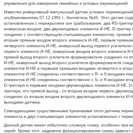
управления для измерения линейных и угловых перемещений.
Известен реверсивный импульсный датчик угловых перемещений
опубликованному 07.12.1991 г., бюллетень №45. Этот датчик со
установленные с перекрытием зон срабатывания, два RS-тригге
инверсным входом, два двухвходовых элемента И-НЕ, D-триггер 
соединен с соответствующим считывающим элементом, прямой 
вторым прямым входом второго элемента И-НЕ, первым прямым 
четвертого элемента И-НЕ, инверсный выход первого усилител
первого элемента И-НЕ, инверсным входом второго элемента И-
прямой выход второго усилителя-формирователя соединен со в
И-НЕ, инверсный выход второго усилителя-формирователя соеди
элементов И-НЕ и первыми прямыми входами четвертого и второ
элементов И-НЕ соединены соответственно с R- и S-входами перв
элементов И-НЕ соединены соответственно с S- и R-входами втор
D-триггера и первыми входами двухвходовых элементов И-НЕ, D-
триггера, его прямой выход - со вторым входом первого двухвхо
соединен со вторым входом второго двухвходового элемента И-
выходами датчика.
Совпадающими существенными признаками этого датчика пере
элемента и двух считывающих элементов установленных с перек
Данный датчик имеет избыточно сложную схему, особенно при е
серий. Кроме того, надежное функционирование схемы зависит 