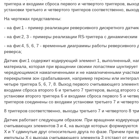
триггера и входами сброса первого и четвертого триггеров, выхо
установки третьего и четвертого триггеров соответственно, вых
На чертежах представлены:
- на фиг.1 - пример реализации реверсивного дискретного датчи
- на фиг.2, 3 - примеры реализации RS-триггера с динамическим
- на фиг.4, 5, 6, 7 - временные диаграммы работы реверсивного
реверса;
Датчик фиг.1 содержит кодирующий элемент 1, выполненный, на
материала, которая при вращении своими лопастями шунтирует ис
чередующимися намагниченными и не намагниченными участками
перекрытием зон срабатывания, например герконы или интеграл
четыре триггера 5, 6, 7, 8. Выход первого считывающего элемент
входами сброса второго 6 и третьего 7 триггеров, выход второг
установки второго триггера 6 и входами сброса первого 5 и четве
триггеров соединены со входами установки третьего 7 и четверто
8 триггеров соответственно, выходы третьего 7 и четвертого 8 т
Датчик работает следующим образом. При вращении кодирующег
считывающих элементов 3 и 4, на выходе которых формируются
Х и Y сдвинутые друг относительно друга по фазе. Причем при
импульсы Х с выхода считывающего элемента 3 отстают от импул