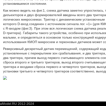
установившемся состоянии.
Как можно видеть на фиг.1, схема датчика заметно упростилась, 
дизъюкторов и двух формирователей введены всего два триггера
логических микросхемах. Триггер с динамическим установочным в
которого D-вход соединен с источником сигнала лог. «1» (для КМ
с R-входом (фиг.3). При этом вся логическая схема датчика реа
D-триггера). Габариты такого устройства, особенно при использ
малыми, и определяться в основном только конструкцией кодиру
использования КМОП микросхем и герконовых датчиков может со
Реверсивный дискретный датчик перемещений, содержащий код
установленные с перекрытием зон срабатывания, и два триггера
два триггера, причем выход первого считывающего элемента сое
сброса второго и третьего триггеров, выход второго считывающе
триггера и входами сброса первого и четвертого триггеров, выхо
установки третьего и четвертого триггеров соответственно, вых
yaModel.RU 2012-2024