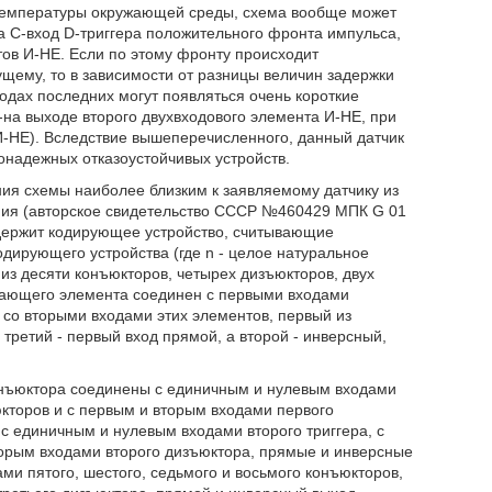
 температуры окружающей среды, схема вообще может
а С-вход D-триггера положительного фронта импульса,
ов И-НЕ. Если по этому фронту происходит
щему, то в зависимости от разницы величин задержки
одах последних могут появляться очень короткие
-на выходе второго двухвходового элемента И-НЕ, при
 И-НЕ). Вследствие вышеперечисленного, данный датчик
надежных отказоустойчивых устройств.
я схемы наиболее близким к заявляемому датчику из
ния (авторское свидетельство СССР №460429 МПК G 01
одержит кодирующее устройство, считывающие
одирующего устройства (где n - целое натуральное
т из десяти конъюкторов, четырех дизъюкторов, двух
ывающего элемента соединен с первыми входами
 со вторыми входами этих элементов, первый из
 третий - первый вход прямой, а второй - инверсный,
конъюктора соединены с единичным и нулевым входами
юкторов и с первым и вторым входами первого
с единичным и нулевым входами второго триггера, с
торым входами второго дизъюктора, прямые и инверсные
ми пятого, шестого, седьмого и восьмого конъюкторов,