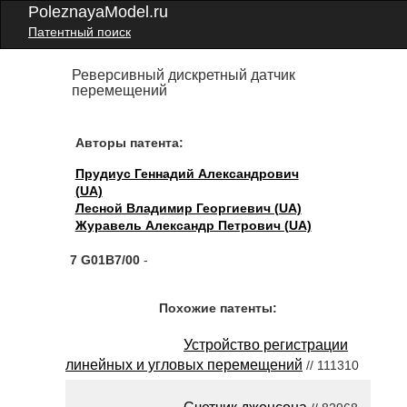
PoleznayaModel.ru
Патентный поиск
Реверсивный дискретный датчик
перемещений
Авторы патента:
Прудиус Геннадий Александрович
(UA)
Лесной Владимир Георгиевич (UA)
Журавель Александр Петрович (UA)
7 G01B7/00
-
Похожие патенты:
Устройство регистрации
линейных и угловых перемещений
// 111310