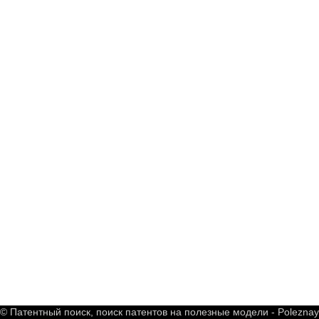
© Патентный поиск, поиск патентов на полезные модели - Polezna