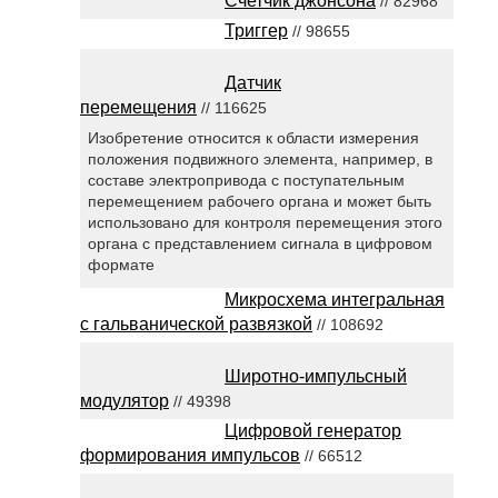
Счетчик джонсона
// 82968
Триггер
// 98655
Датчик
перемещения
// 116625
Изобретение относится к области измерения
положения подвижного элемента, например, в
составе электропривода с поступательным
перемещением рабочего органа и может быть
использовано для контроля перемещения этого
органа с представлением сигнала в цифровом
формате
Микросхема интегральная
с гальванической развязкой
// 108692
Широтно-импульсный
модулятор
// 49398
Цифровой генератор
формирования импульсов
// 66512