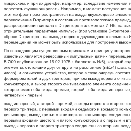
микросхем, и при их дрейфе, например, вследствие изменения
перестать функционировать. Например, в момент поступления н
этот же фронт распространяется на входы двухвходовых элемент
переключение D-триггера в состояние противоположное предыду
распространения сигнала в D-триггере и элементах И-НЕ, на вых
отрицательные паразитные импульсы (при установке D-триггера 
сбросе D-триггера - на выходе первого двухвходового элемента
перемещений не может быть использован для построения высоко
По совпадающим существенным признакам и принципу построени
известных является реверсивный импульсный датчик перемеще
В 7/00 опубликованное 15.02.1975 г. бюллетень №6), который с
элементы, отстоящие друг от друга на расстояние (n±1/4) шага к
число), и логическое устройство, которое в свою очередь состои
формирователей и двух триггеров, причем выход первого счит
конъюкторов, а выход второго считывающего элемента соединен
которых имеет оба входа прямые, второй - оба входа инверсные,
четвертый - первый
вход инверсный, а второй - прямой, зыходы первого и второго 
первого триггера, с первыми входами седьмого и восьмого конъ
дизъюктора, выход третьего и четвертого конъюктора соединены 
первыми входами шестого и пятого конъюкторов и с первым и в
выходы первого и второго триггеров соединены со вторыми входа