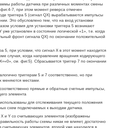
аммы работы датчика при различных моментах смены
фиг.4-7, при этом момент реверса отмечен
ходе триггера 5 (сигнал QX) вырабатываются импульсы
и. Это обусловлено тем, что на вход установки
бразом условия для установки триггера 5 возникают
 уже установлен в состояние логической «1», т.е. когда
ельный фронт сигнала QX) по окончании положительной
а 5, при условии, что сигнал Х в этот момент находится
кроме случая, когда направление вращения кодирующего
X=«0», см. фиг.5). Сбрасывается триггер 7 по окончании
алогично триггерам 5 и 7 соответственно, но при
их меняются местами.
 соответственно прямые и обратные счетные импульсы,
щего элемента
ь использованы для отслеживания текущего положения
ых схем подключаемых к выходам датчика.
в Х и Y со считывающих элементов (изображены
равильность работы схемы никак не влияет, достаточно
из считывающих элементов, второй уже находился в