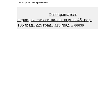
микроэлектроники
Фазовращатель
периодических сигналов на углы 45 град.,
135 град., 225 град., 315 град.
// 66639