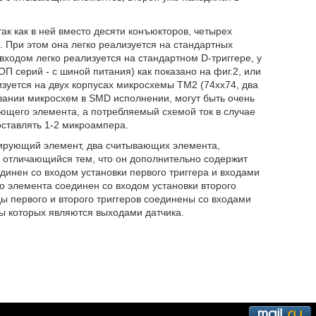
так как в ней вместо десяти конъюкторов, четырех
. При этом она легко реализуется на стандартных
ходом легко реализуется на стандартном D-триггере, у
ОП серий - с шиной питания) как показано на фиг.2, или
лизуется на двух корпусах микросхемы ТМ2 (74хх74, два
овании микросхем в SMD исполнении, могут быть очень
ющего элемента, а потребляемый схемой ток в случае
ставлять 1-2 микроампера.
ирующий элемент, два считывающих элемента,
, отличающийся тем, что он дополнительно содержит
динен со входом установки первого триггера и входами
го элемента соединен со входом установки второго
ды первого и второго триггеров соединены со входами
оды которых являются выходами датчика.