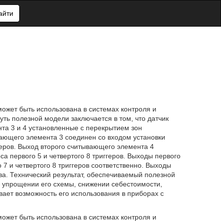
айти
может быть использована в системах контроля и
ть полезной модели заключается в том, что датчик
та 3 и 4 установленные с перекрытием зон
ывающего элемента 3 соединен со входом установки
ггеров. Выход второго считывающего элемента 4
са первого 5 и четвертого 8 триггеров. Выходы первого
о 7 и четвертого 8 триггеров соответственно. Выходы
тва. Технический результат, обеспечиваемый полезной
 упрощении его схемы, снижении себестоимости,
вает возможность его использования в приборах с
может быть использована в системах контроля и