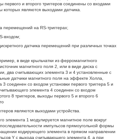
ды первого и второго триггеров соединены со входами
оды которых являются выходами датчика.
ка перемещений на RS-триггерах;
 S-входом;
 дискретного датчика перемещений при различных точках
пример, в виде крыльчатки из ферромагнитного
точник магнитного поля 2, или в виде диска с
, два считывающих элемента 3 и 4 установленные с
ьные датчики магнитного поля на эффекте Холла,
а 3 соединен со входом установки первого триггера 5 и
о считывающего элемента 4 соединен со входом
ртого 8 триггеров, выходы первого 5 и второго 6
го
риггеров являются выходами устройства.
о элемента 1 модулируется магнитное поле вокруг
 последовательности импульсов прямоугольной формы
 вращении кодирующего элемента в прямом направлении
ьсов Y с выхода считывающего элемента 4, а при