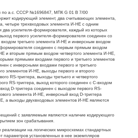
 по а.с. СССР №1696847, МПК G 01 В 7/00
держит кодирующий элемент, два считывающих элемента,
ра, четыре трехвходовых элемента И-НЕ с одним
и два усилителя-формирователя, каждый из которых
выход первого усилителя-формирователя соединен со
входом третьего элемента И-НЕ и инверсным входом
я-формирователя соединен с первым прямым входом
НЕ и вторым прямым входом четвертого элемента И-НЕ,
торыми прямыми входами первого и третьего элементов
нен с инверсными входами первого и третьего
го элементов И-НЕ, выходы первого и второго
ого RS-триггера, выходы третьего и четвертого
ого RS-триггера, выход которого соединен с С-входом
вход D-триггера соединен с выходом первого RS-
дового элемента И-НЕ, инверсный вход D-триггера
НЕ, а выходы двухвходовых элементов И-НЕ являются
мещений с заявляемым являются наличие кодирующего
рытием зон срабатывания.
е реализации на логических микросхемах стандартных
от параметров установленных в нее экземпляров