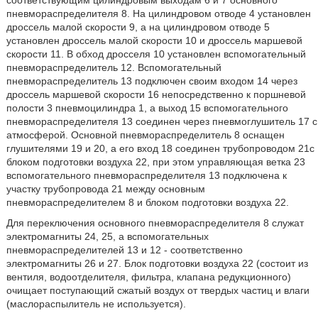
соответствующим цилиндровым выходам 6 и 7 основного
пневмораспределителя 8. На цилиндровом отводе 4 установлен
дроссель малой скорости 9, а на цилиндровом отводе 5
установлен дроссель малой скорости 10 и дроссель маршевой
скорости 11. В обход дросселя 10 установлен вспомогательный
пневмораспределитель 12. Вспомогательный
пневмораспределитель 13 подключен своим входом 14 через
дроссель маршевой скорости 16 непосредственно к поршневой
полости 3 пневмоцилиндра 1, а выход 15 вспомогательного
пневмораспределителя 13 соединен через пневмоглушитель 17 с
атмосферой. Основной пневмораспределитель 8 оснащен
глушителями 19 и 20, а его вход 18 соединен трубопроводом 21с
блоком подготовки воздуха 22, при этом управляющая ветка 23
вспомогательного пневмораспределителя 13 подключена к
участку трубопровода 21 между основным
пневмораспределителем 8 и блоком подготовки воздуха 22.
Для переключения основного пневмораспределителя 8 служат
электромагниты 24, 25, а вспомогательных
пневмораспределителей 13 и 12 - соответственно
электромагниты 26 и 27. Блок подготовки воздуха 22 (состоит из
вентиля, водоотделителя, фильтра, клапана редукционного)
очищает поступающий сжатый воздух от твердых частиц и влаги
(маслораспылитель не используется).