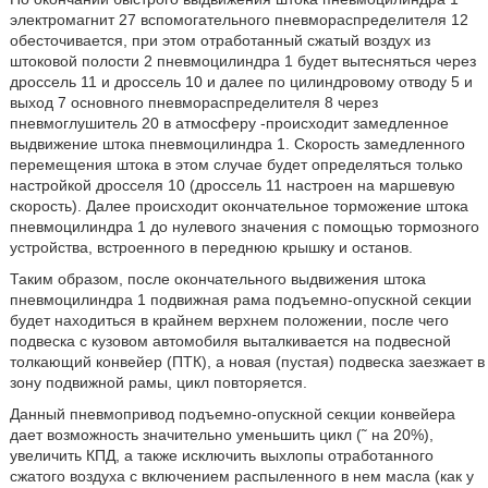
электромагнит 27 вспомогательного пневмораспределителя 12
обесточивается, при этом отработанный сжатый воздух из
штоковой полости 2 пневмоцилиндра 1 будет вытесняться через
дроссель 11 и дроссель 10 и далее по цилиндровому отводу 5 и
выход 7 основного пневмораспределителя 8 через
пневмоглушитель 20 в атмосферу -происходит замедленное
выдвижение штока пневмоцилиндра 1. Скорость замедленного
перемещения штока в этом случае будет определяться только
настройкой дросселя 10 (дроссель 11 настроен на маршевую
скорость). Далее происходит окончательное торможение штока
пневмоцилиндра 1 до нулевого значения с помощью тормозного
устройства, встроенного в переднюю крышку и останов.
Таким образом, после окончательного выдвижения штока
пневмоцилиндра 1 подвижная рама подъемно-опускной секции
будет находиться в крайнем верхнем положении, после чего
подвеска с кузовом автомобиля выталкивается на подвесной
толкающий конвейер (ПТК), а новая (пустая) подвеска заезжает в
зону подвижной рамы, цикл повторяется.
Данный пневмопривод подъемно-опускной секции конвейера
дает возможность значительно уменьшить цикл (˜ на 20%),
увеличить КПД, а также исключить выхлопы отработанного
сжатого воздуха с включением распыленного в нем масла (как у