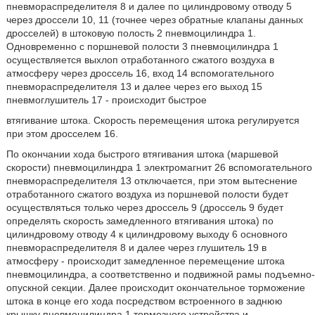
пневмораспределителя 8 и далее по цилиндровому отводу 5
через дроссели 10, 11 (точнее через обратные клапаны данных
дросселей) в штоковую полость 2 пневмоцилиндра 1.
Одновременно с поршневой полости 3 пневмоцилиндра 1
осуществляется выхлоп отработанного сжатого воздуха в
атмосферу через дроссель 16, вход 14 вспомогательного
пневмораспределителя 13 и далее через его выход 15
пневмоглушитель 17 - происходит быстрое
втягивание штока. Скорость перемещения штока регулируется
при этом дросселем 16.
По окончании хода быстрого втягивания штока (маршевой
скорости) пневмоцилиндра 1 электромагнит 26 вспомогательного
пневмораспределителя 13 отключается, при этом вытеснение
отработанного сжатого воздуха из поршневой полости будет
осуществляться только через дроссель 9 (дроссель 9 будет
определять скорость замедленного втягивания штока) по
цилиндровому отводу 4 к цилиндровому выходу 6 основного
пневмораспределителя 8 и далее через глушитель 19 в
атмосферу - происходит замедленное перемещение штока
пневмоцилиндра, а соответственно и подвижной рамы подъемно-
опускной секции. Далее происходит окончательное торможение
штока в конце его хода посредством встроенного в заднюю
крышку пневмоцилиндра 1 тормозного устройства и