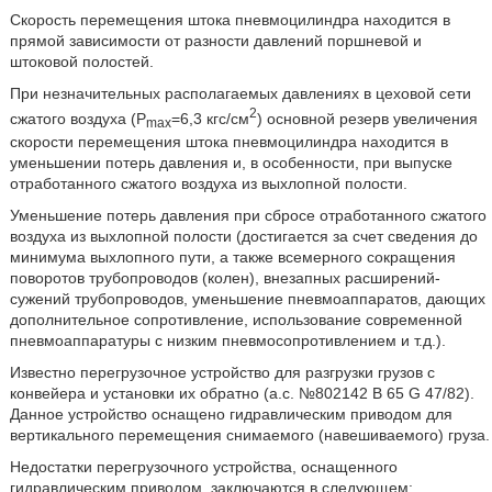
Скорость перемещения штока пневмоцилиндра находится в
прямой зависимости от разности давлений поршневой и
штоковой полостей.
При незначительных располагаемых давлениях в цеховой сети
2
сжатого воздуха (Р
=6,3 кгс/см
) основной резерв увеличения
max
скорости перемещения штока пневмоцилиндра находится в
уменьшении потерь давления и, в особенности, при выпуске
отработанного сжатого воздуха из выхлопной полости.
Уменьшение потерь давления при сбросе отработанного сжатого
воздуха из выхлопной полости (достигается за счет сведения до
минимума выхлопного пути, а также всемерного сокращения
поворотов трубопроводов (колен), внезапных расширений-
сужений трубопроводов, уменьшение пневмоаппаратов, дающих
дополнительное сопротивление, использование современной
пневмоаппаратуры с низким пневмосопротивлением и т.д.).
Известно перегрузочное устройство для разгрузки грузов с
конвейера и установки их обратно (а.с. №802142 В 65 G 47/82).
Данное устройство оснащено гидравлическим приводом для
вертикального перемещения снимаемого (навешиваемого) груза.
Недостатки перегрузочного устройства, оснащенного
гидравлическим приводом, заключаются в следующем: