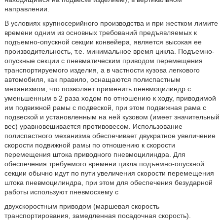
направлении.
В условиях крупносерийного производства и при жестком лимите
времени одним из основных требований предъявляемых к
подъемно-опускной секции конвейера, является высокая ее
производительность, т.е. минимальное время цикла. Подъемно-
опускные секции с пневматическим приводом перемещения
транспортируемого изделия, а в частности кузова легкового
автомобиля, как правило, оснащаются полиспастным
механизмом, что позволяет применить пневмоцилиндр с
уменьшенным в 2 раза ходом по отношению к ходу, приводимой
им подвижной рамы с подвеской, при этом подвижная рама с
подвеской и установленным на ней кузовом (имеет значительный
вес) уравновешивается противовесом. Использование
полиспастного механизма обеспечивает двукратное увеличение
скорости подвижной рамы по отношению к скорости
перемещения штока приводного пневмоцилиндра. Для
обеспечения требуемого времени цикла подъемно-опускной
секции обычно идут по пути увеличения скорости перемещения
штока пневмоцилиндра, при этом для обеспечения безударной
работы используют пневмосхему с
двухскоростным приводом (маршевая скорость
транспортирования, замедленная посадочная скорость).