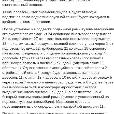
окончательный останов.
Таким образом, шток пневмоцилиндра 1 будет втянут, а
подвижная рама подъемно-опускной секции будет находится в
крайнем нижнем положении.
После установки на подвеске подвижной рамы кузова автомобиля
включается электромагнит 24 основного пневмораспределителя
8 и электромагнит 27 вспомогательного пневмораспределителя
12, при этом сжатый воздух из цеховой сети поступает через блок
подготовки воздуха 22, трубопровод 21 ко входу 18 основного
пневмораспределителя 8 и далее по цилиндровому отводу 4,
дроссель 9 (точнее через его обратный клапан) поступает в
поршневую полость 3 пневмоцилиндра 1 (электромагнит 26
обесточен). Одновременно имеющийся в штоковой полости 2
отработанный сжатый воздух будет выхлапываться через
дроссель 11, клапан 12 и дроссель 10 по цилиндровому отводу 5
через выход 7 основного пневмораспределителя 8 и далее через
пневмоглушитель 20 в атмосферу -происходит быстрое
выдвижение штока пневмоцилиндра 1, а соответственно и
быстрый подъем подвижной рамы (вместе с установленный на
подвеске кузовом автомобиля). Маршевая скорость
перемещения штока определяется настройкой дросселя 11.
По окончании быстрого выдвижения штока пневмоцилиндра 1