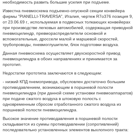
необходимость развить большие усилия при подъеме.
Известна пневмосхема подъемно-опускной секции конвейера
фирмы "PIANELLI-TRAVERSA", Италия, чертеж R7o376 позиция 9,
от 23.06.69 г., используемая в подвесных толкающих конвейерах
при производстве легковых автомобилей, содержащая приводной
пневмоцилиндр, превмораспределители основной и
вспомогательные, дроссели малой и маршевой скоростей,
трубопроводы, пневмоглушители, блок подготовки воздуха.
Данная пневмосхема осуществляет двухскоростной привод
пневмоцилиндра в обоих направлениях и принимается за
прототип.
Недостатки прототипа заключаются в следующем:
- низкий КПД пнемопривода, обусловлен достаточно большим
противодавлением, возникающим в поршневой полости
пневмоцилиндра (при данной схеме установки пневмоаппаратов)
при подаче сжатого воздуха в штоковую полость с
одновременным сбросом отработанного сжатого воздуха из
поршневой полости пневмоцилиндра.
Высокое значение противодавления в поршневой полости
складывается из суммы противодавлении (сопротивлений)
последовательно установленных элементов выхлопного тракта: