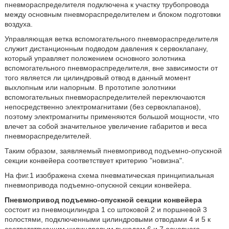
пневмораспределителя подключена к участку трубопровода
между основным пневмораспределителем и блоком подготовки
воздуха.
Управляющая ветка вспомогательного пневмораспределителя
служит дистанционным подводом давления к сервоклапану,
который управляет положением основного золотника
вспомогательного пневмораспределителя, вне зависимости от
того является ли цилиндровый отвод в данный момент
выхлопным или напорным. В прототипе золотники
вспомогательных пневмораспределителей переключаются
непосредственно электромагнитами (без сервоклапанов),
поэтому электромагниты применяются большой мощности, что
влечет за собой значительное увеличение габаритов и веса
пневмораспределителей.
Таким образом, заявляемый пневмопривод подъемно-опускной
секции конвейера соответствует критерию "новизна".
На фиг.1 изображена схема пневматическая принципиальная
пневмопривода подъемно-опускной секции конвейера.
Пневмопривод подъемно-опускной секции конвейера
состоит из пневмоцилиндра 1 со штоковой 2 и поршневой 3
полостями, подключенными цилиндровыми отводами 4 и 5 к