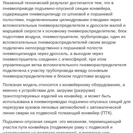
Указанный технический результат достигается тем, что в
пневмоприводе подъемно-опускной секции конвейера,
содержащем пневмоцилиндр со штоковой и поршневой
полостями, подключенными цилиндровыми отводами через
вспомогательные пневмораспределители и дроссели малой и
маршевой скорости к основному пневмораспределителю, блок
подготовки воздуха, пневмоглушители, трубопроводы; один из
вспомогательных пневмораспределителей своим входом
подключен непосредственно к поршневой полости
пневмоцилиндра через дроссель, а выходом через
пневмоглушитель соединен с атмосферой, при этом
управляющая ветка вспомогательного пневмораспределителя
подключена к участку трубопровода между основным
пневмораспределителем и блоком подготовки воздуха.
Полезная модель относится к конвейерному оборудованию, а
именно к устройствам для. загрузки (разгрузки)
транспортируемых изделий на конвейер, и может быть
использована в пневмоприводах подъемно-опускных секций для
перегрузки кузовов легковых автомобилей с автоматической
линии сварки на подвесной толкающий конвейер (ПТК).
Подъемно-опускная секция -это механизм, перемещающий
участок пути конвейера (подвижную раму с подвеской и
находящимся на подвеске изделием), в вертикальном