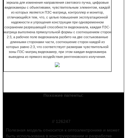
зеркала для изменения направления светового пучка, цифровые
видеокамеры с объективами, чувствительным элементом, каждой
из которых является ПЗС-матрица, контроллер и монитор,
отличающийся тем, что, с целью повышения эксплуатационной
надежности и упрощения конструкции при одновременном
сохранении разрешающей способности видеоканала, каждая ПЗС-
матрица выполнена прямоугольной формы с соотношением сторон
2:3, а рабочее поле видеоканала разбито на две состыкованные
длинными сторонами части, соотношение сторон каждой из
которых равно 2:3, что соответствует размерам чувствительной
зоны ПЗС-матриц видеокамер, при этом каждая видеокамера
выведена из прямого воздействия рентгеновского излучения.
Похожие патенты:
Устройство для стабилизации
интенсивности спектральных линий излучения
газоразрядных ламп
// 126247
Полезная модель относится к оптоэлектронике и может
быть использована в конструировании и разработке