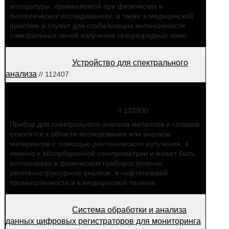
аппаратуры, применяемой при физических и
биологических исследованиях, а также в медицинской
практике и служит для стабилизации интенсивности
спектральных линий излучения газоразрядных ламп
Устройство для спектрального
анализа
// 112407
Прибор для лаборатории
рентгеновского абсорбционного спектрального
анализа металлов и сплавов
// 132900
Прибор для спектрального анализа металлов и сплавов
относится к области исследования или анализа
материалов с помощью рентгеновского излучения, а
именно к абсорбционной спектрометрии и может быть
использован в физическом приборостроении,
рентгеноструктурном анализе, в нефтегазовой
промышленности и в медицинской технике.
Система обработки и анализа
данных цифровых регистраторов для мониторинга