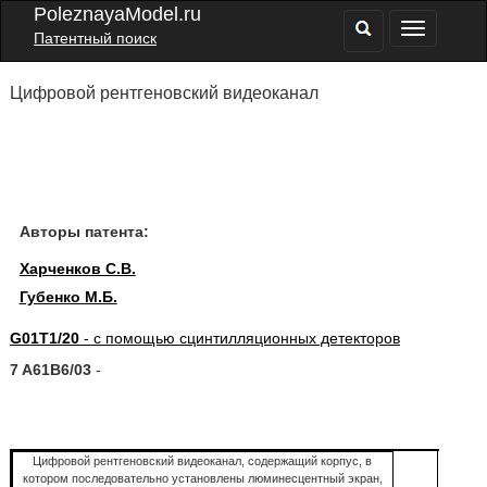
PoleznayaModel.ru
Патентный поиск
Цифровой рентгеновский видеоканал
Авторы патента:
Харченков С.В.
Губенко М.Б.
G01T1/20
- с помощью сцинтилляционных детекторов
7 A61B6/03
-
Цифровой рентгеновский видеоканал, содержащий корпус, в
котором последовательно установлены люминесцентный экран,