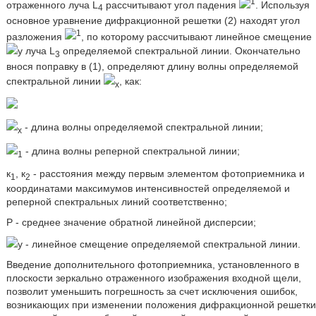
1
отраженного луча L
рассчитывают угол падения
. Используя
4
основное уравнение дифракционной решетки (2) находят угол
1
разложения
, по которому рассчитывают линейное смещение
y луча L
определяемой спектральной линии. Окончательно
3
внося поправку в (1), определяют длину волны определяемой
спектральной линии
, как:
x
- длина волны определяемой спектральной линии;
x
- длина волны реперной спектральной линии;
1
к
, к
- расстояния между первым элементом фотоприемника и
1
2
координатами максимумов интенсивностей определяемой и
реперной спектральных линий соответственно;
P - среднее значение обратной линейной дисперсии;
y - линейное смещение определяемой спектральной линии.
Введение дополнительного фотоприемника, установленного в
плоскости зеркально отраженного изображения входной щели,
позволит уменьшить погрешность за счет исключения ошибок,
возникающих при изменении положения дифракционной решетки