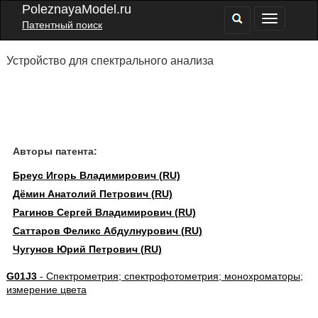
PoleznayaModel.ru
Патентный поиск
Устройство для спектрального анализа
Авторы патента:
Бреус Игорь Владимирович (RU)
Дёмин Анатолий Петрович (RU)
Рагинов Сергей Владимирович (RU)
Саттаров Феликс Абдулнурович (RU)
Чугунов Юрий Петрович (RU)
G01J3
- Спектрометрия; спектрофотометрия; монохроматоры;
измерение цвета