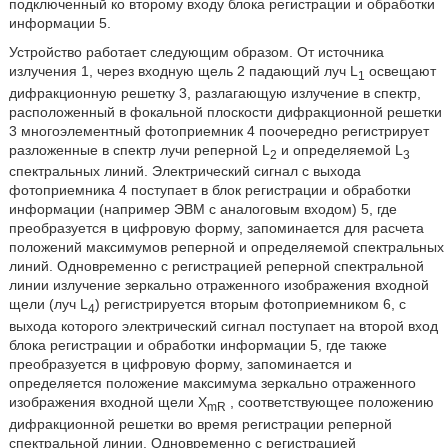
подключенный ко второму входу блока регистрации и обработки
информации 5.
Устройство работает следующим образом. От источника
излучения 1, через входную щель 2 падающий луч L
освещают
1
дифракционную решетку 3, разлагающую излучение в спектр,
расположенный в фокальной плоскости дифракционной решетки
3 многоэлементный фотоприемник 4 поочередно регистрирует
разложенные в спектр лучи реперной L
и определяемой L
2
3
спектральных линий. Электрический сигнал с выхода
фотоприемника 4 поступает в блок регистрации и обработки
информации (например ЭВМ с аналоговым входом) 5, где
преобразуется в цифровую форму, запоминается для расчета
положений максимумов реперной и определяемой спектральных
линий. Одновременно с регистрацией реперной спектральной
линии излучение зеркально отраженного изображения входной
щели (луч L
) регистрируется вторым фотоприемником 6, с
4
выхода которого электрический сигнал поступает на второй вход
блока регистрации и обработки информации 5, где также
преобразуется в цифровую форму, запоминается и
определяется положение максимума зеркально отраженного
изображения входной щели X
, соответствующее положению
mR
дифракционной решетки во время регистрации реперной
спектральной линии. Одновременно с регистрацией