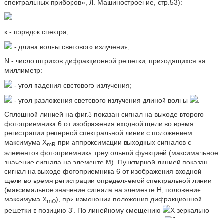
спектральных приборов», Л. Машиностроение, стр.53):
к - порядок спектра;
- длина волны светового излучения;
N - число штрихов дифракционной решетки, приходящихся на
миллиметр;
- угол падения светового излучения;
- угол разложения светового излучения длиной волны
.
Сплошной линией на фиг.3 показан сигнал на выходе второго
фотоприемника 6 от изображения входной щели во время
регистрации реперной спектральной линии с положением
максимума X
при аппроксимации выходных сигналов с
mR
элементов фотоприемника треугольной функцией (максимальное
значение сигнала на элементе M). Пунктирной линией показан
сигнал на выходе фотоприемника 6 от изображения входной
щели во время регистрации определяемой спектральной линии
(максимальное значение сигнала на элементе H, положение
максимума X
), при изменении положения дифракционной
mO
решетки в позицию 3'. По линейному смещению
X зеркально