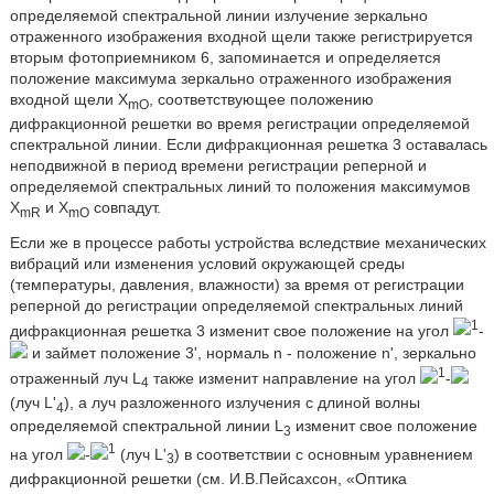
определяемой спектральной линии излучение зеркально
отраженного изображения входной щели также регистрируется
вторым фотоприемником 6, запоминается и определяется
положение максимума зеркально отраженного изображения
входной щели X
, соответствующее положению
mO
дифракционной решетки во время регистрации определяемой
спектральной линии. Если дифракционная решетка 3 оставалась
неподвижной в период времени регистрации реперной и
определяемой спектральных линий то положения максимумов
X
и X
совпадут.
mR
mO
Если же в процессе работы устройства вследствие механических
вибраций или изменения условий окружающей среды
(температуры, давления, влажности) за время от регистрации
реперной до регистрации определяемой спектральных линий
1
дифракционная решетка 3 изменит свое положение на угол
-
и займет положение 3', нормаль n - положение n', зеркально
1
отраженный луч L
также изменит направление на угол
-
4
(луч L'
), а луч разложенного излучения с длиной волны
4
определяемой спектральной линии L
изменит свое положение
3
1
на угол
-
(луч L'
) в соответствии с основным уравнением
3
дифракционной решетки (см. И.В.Пейсахсон, «Оптика