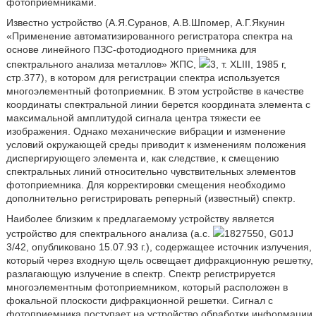
фотоприемниками.
Известно устройство (А.Я.Суранов, А.В.Шпомер, А.Г.Якунин
«Применение автоматизированного регистратора спектра на
основе линейного ПЗС-фотодиодного приемника для
спектрального анализа металлов» ЖПС,
3, т. XLIII, 1985 г,
стр.377), в котором для регистрации спектра используется
многоэлементный фотоприемник. В этом устройстве в качестве
координаты спектральной линии берется координата элемента с
максимальной амплитудой сигнала центра тяжести ее
изображения. Однако механические вибрации и изменение
условий окружающей среды приводит к изменениям положения
диспергирующего элемента и, как следствие, к смещению
спектральных линий относительно чувствительных элементов
фотоприемника. Для корректировки смещения необходимо
дополнительно регистрировать реперный (известный) спектр.
Наиболее близким к предлагаемому устройству является
устройство для спектрального анализа (а.с.
1827550, G01J
3/42, опубликовано 15.07.93 г.), содержащее источник излучения,
который через входную щель освещает дифракционную решетку,
разлагающую излучение в спектр. Спектр регистрируется
многоэлементным фотоприемником, который расположен в
фокальной плоскости дифракционной решетки. Сигнал с
фотоприемника поступает на устройство обработки информации