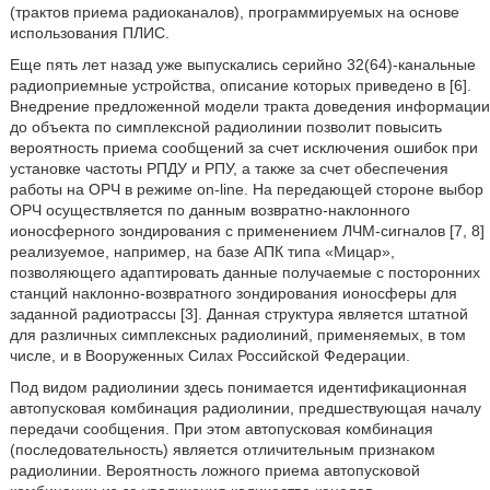
(трактов приема радиоканалов), программируемых на основе
использования ПЛИС.
Еще пять лет назад уже выпускались серийно 32(64)-канальные
радиоприемные устройства, описание которых приведено в [6].
Внедрение предложенной модели тракта доведения информации
до объекта по симплексной радиолинии позволит повысить
вероятность приема сообщений за счет исключения ошибок при
установке частоты РПДУ и РПУ, а также за счет обеспечения
работы на ОРЧ в режиме on-line. На передающей стороне выбор
ОРЧ осуществляется по данным возвратно-наклонного
ионосферного зондирования с применением ЛЧМ-сигналов [7, 8]
реализуемое, например, на базе АПК типа «Мицар»,
позволяющего адаптировать данные получаемые с посторонних
станций наклонно-возвратного зондирования ионосферы для
заданной радиотрассы [3]. Данная структура является штатной
для различных симплексных радиолиний, применяемых, в том
числе, и в Вооруженных Силах Российской Федерации.
Под видом радиолинии здесь понимается идентификационная
автопусковая комбинация радиолинии, предшествующая началу
передачи сообщения. При этом автопусковая комбинация
(последовательность) является отличительным признаком
радиолинии. Вероятность ложного приема автопусковой