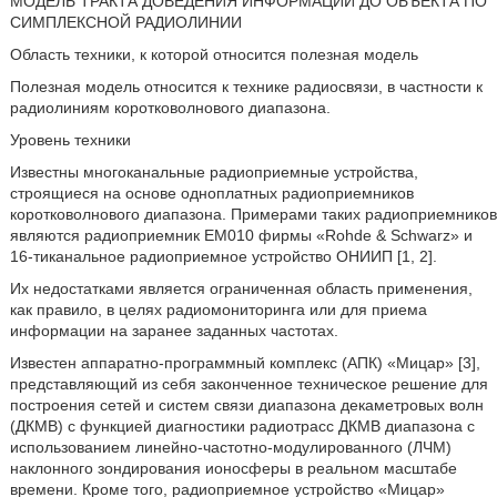
МОДЕЛЬ ТРАКТА ДОВЕДЕНИЯ ИНФОРМАЦИИ ДО ОБЪЕКТА ПО
СИМПЛЕКСНОЙ РАДИОЛИНИИ
Область техники, к которой относится полезная модель
Полезная модель относится к технике радиосвязи, в частности к
радиолиниям коротковолнового диапазона.
Уровень техники
Известны многоканальные радиоприемные устройства,
строящиеся на основе одноплатных радиоприемников
коротковолнового диапазона. Примерами таких радиоприемников
являются радиоприемник ЕМ010 фирмы «Rohde & Schwarz» и
16-тиканальное радиоприемное устройство ОНИИП [1, 2].
Их недостатками является ограниченная область применения,
как правило, в целях радиомониторинга или для приема
информации на заранее заданных частотах.
Известен аппаратно-программный комплекс (АПК) «Мицар» [3],
представляющий из себя законченное техническое решение для
построения сетей и систем связи диапазона декаметровых волн
(ДКМВ) с функцией диагностики радиотрасс ДКМВ диапазона с
использованием линейно-частотно-модулированного (ЛЧМ)
наклонного зондирования ионосферы в реальном масштабе
времени. Кроме того, радиоприемное устройство «Мицар»