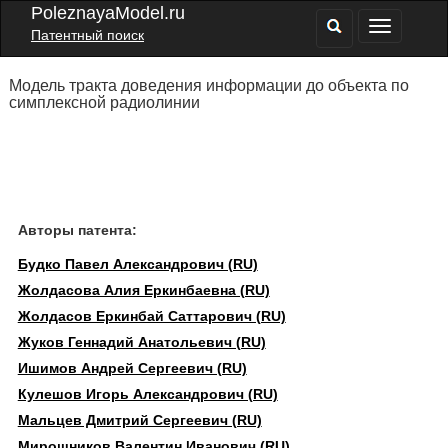
PoleznayaModel.ru
Патентный поиск
Модель тракта доведения информации до объекта по
симплексной радиолинии
Авторы патента:
Будко Павел Александрович (RU)
Жолдасова Алия Еркинбаевна (RU)
Жолдасов Еркинбай Саттарович (RU)
Жуков Геннадий Анатольевич (RU)
Ишимов Андрей Сергеевич (RU)
Кулешов Игорь Александрович (RU)
Мальцев Дмитрий Сергеевич (RU)
Мирошников Валентин Иванович (RU)