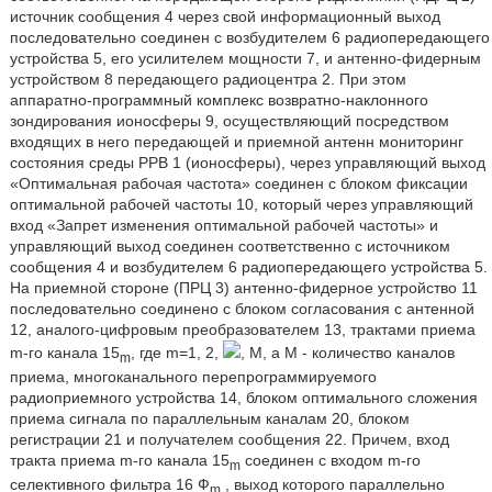
источник сообщения 4 через свой информационный выход
последовательно соединен с возбудителем 6 радиопередающего
устройства 5, его усилителем мощности 7, и антенно-фидерным
устройством 8 передающего радиоцентра 2. При этом
аппаратно-программный комплекс возвратно-наклонного
зондирования ионосферы 9, осуществляющий посредством
входящих в него передающей и приемной антенн мониторинг
состояния среды РРВ 1 (ионосферы), через управляющий выход
«Оптимальная рабочая частота» соединен с блоком фиксации
оптимальной рабочей частоты 10, который через управляющий
вход «Запрет изменения оптимальной рабочей частоты» и
управляющий выход соединен соответственно с источником
сообщения 4 и возбудителем 6 радиопередающего устройства 5.
На приемной стороне (ПРЦ 3) антенно-фидерное устройство 11
последовательно соединено с блоком согласования с антенной
12, аналого-цифровым преобразователем 13, трактами приема
m-го канала 15
, где m=1, 2,
, М, а М - количество каналов
m
приема, многоканального перепрограммируемого
радиоприемного устройства 14, блоком оптимального сложения
приема сигнала по параллельным каналам 20, блоком
регистрации 21 и получателем сообщения 22. Причем, вход
тракта приема m-го канала 15
соединен с входом m-го
m
селективного фильтра 16 Ф
, выход которого параллельно
m