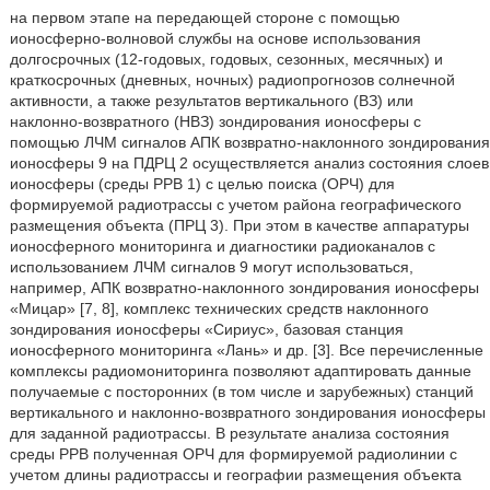
на первом этапе на передающей стороне с помощью
ионосферно-волновой службы на основе использования
долгосрочных (12-годовых, годовых, сезонных, месячных) и
краткосрочных (дневных, ночных) радиопрогнозов солнечной
активности, а также результатов вертикального (ВЗ) или
наклонно-возвратного (НВЗ) зондирования ионосферы с
помощью ЛЧМ сигналов АПК возвратно-наклонного зондирования
ионосферы 9 на ПДРЦ 2 осуществляется анализ состояния слоев
ионосферы (среды РРВ 1) с целью поиска (ОРЧ) для
формируемой радиотрассы с учетом района географического
размещения объекта (ПРЦ 3). При этом в качестве аппаратуры
ионосферного мониторинга и диагностики радиоканалов с
использованием ЛЧМ сигналов 9 могут использоваться,
например, АПК возвратно-наклонного зондирования ионосферы
«Мицар» [7, 8], комплекс технических средств наклонного
зондирования ионосферы «Сириус», базовая станция
ионосферного мониторинга «Лань» и др. [3]. Все перечисленные
комплексы радиомониторинга позволяют адаптировать данные
получаемые с посторонних (в том числе и зарубежных) станций
вертикального и наклонно-возвратного зондирования ионосферы
для заданной радиотрассы. В результате анализа состояния
среды РРВ полученная ОРЧ для формируемой радиолинии с
учетом длины радиотрассы и географии размещения объекта