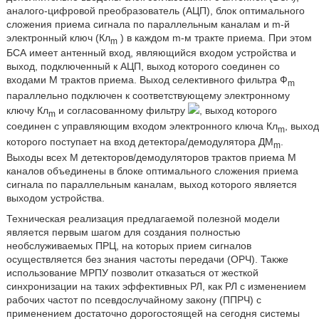
аналого-цифровой преобразователь (АЦП), блок оптимального
сложения приема сигнала по параллельным каналам и m-й
электронный ключ (Кл
) в каждом m-м тракте приема. При этом
m
БСА имеет антенный вход, являющийся входом устройства и
выход, подключенный к АЦП, выход которого соединен со
входами М трактов приема. Выход селективного фильтра Ф
m
параллельно подключен к соответствующему электронному
ключу Кл
и согласованному фильтру
, выход которого
m
соединен с управляющим входом электронного ключа Кл
, выход
m
которого поступает на вход детектора/демодулятора ДМ
.
m
Выходы всех М детекторов/демодуляторов трактов приема М
каналов объединены в блоке оптимального сложения приема
сигнала по параллельным каналам, выход которого является
выходом устройства.
Техническая реализация предлагаемой полезной модели
является первым шагом для создания полностью
необслуживаемых ПРЦ, на которых прием сигналов
осуществляется без знания частоты передачи (ОРЧ). Также
использование МРПУ позволит отказаться от жесткой
синхронизации на таких эффективных РЛ, как РЛ с изменением
рабочих частот по псевдослучайному закону (ППРЧ) с
применением достаточно дорогостоящей на сегодня системы