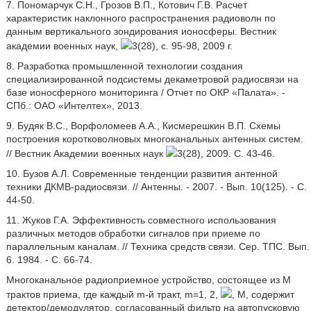
7. Пономарчук С.Н., Грозов В.П., Котович Г.В. Расчет
характеристик наклонного распространения радиоволн по
данным вертикального зондирования ионосферы. Вестник
академии военных наук,
3(28), с. 95-98, 2009 г.
8. Разработка промышленной технологии создания
специализированной подсистемы декаметровой радиосвязи на
базе ионосферного мониторинга / Отчет по ОКР «Палата». -
СПб.: ОАО «Интелтех», 2013.
9. Будяк B.C., Ворфоломеев А.А., Кисмерешкин В.П. Схемы
построения коротковолновых многоканальных антенных систем.
// Вестник Академии военных наук
3(28), 2009. С. 43-46.
10. Бузов А.Л. Современные тенденции развития антенной
техники ДКМВ-радиосвязи. // Антенны. - 2007. - Вып. 10(125). - С.
44-50.
11. Жуков Г.А. Эффективность совместного использования
различных методов обработки сигналов при приеме по
параллельным каналам. // Техника средств связи. Сер. ТПС. Вып.
6. 1984. - С. 66-74.
Многоканальное радиоприемное устройство, состоящее из М
трактов приема, где каждый m-й тракт, m=1, 2,
, М, содержит
детектор/демодулятор, согласованный фильтр на автопусковую