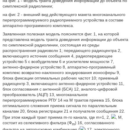
на фиг. 1 - модель тракта доведения информации до объекта по
симплексной радиолинии;
на фиг. 2 - внешний вид действующего макета многоканального
перепрограммируемого радиоприемного устройства в составе
аппаратно-программного комплекса.
Заявленная полезная модель поясняется фиг. 1, на которой
представлена модель тракта доведения информации до объекта
по симплексной радиолинии, состоящая из среды
распространения радиоволн 1; передающего радиоцентра 2,
включающего источник сообщения 4, радиопередающее
устройство 5 с возбудителем 6 и усилителем мощности 7,
антенно-фидерное устройство 8, аппаратно-программный
комплекс возвратно-наклонного зондирования ионосферы 9,
блока фиксации оптимальных рабочих частот 10; приемный
радиоцентр 3, включающего антенно-фидерное устройство 11,
блок согласования с антенной (БСА) 12, аналого-цифровой
преобразователь (АЦП) 13, многоканальное
перепрограммируемое РПУ 14 на М трактов приема 15, блока
оптимального сложения приема сигнала по параллельным
каналам 20, блока регистрации 21 и получателя сообщения 22.
При этом каждый тракт приема m-го канала, где m=1, 2,
, М,
состоит из селективного фильтра (Ф
) 16, согласованного
m
фильтра на автопусковую комбинацию (
) 17, электронного