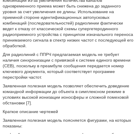
комбинации из-за увеличения количества каналов
одновременного приема может быть снижена до заданного
уровня за счет увеличения ее длины. Использование на
приемной стороне идентификационных автопусковых
комбинаций (последовательностей) радиолинии фактически
ведет к отказу от классической схемы супергетеродинного
радиоприемного устройства с принципом изначального переноса
принимаемого сигнала в спектр низких частот с последующей его
обработкой.
Для радиолиний с ППРЧ предлагаемая модель не требует
наличия синхронизации с привязкой к системе единого времени
(СЕВ), поскольку в преамбуле сообщения передается номер
ключевого документа, который соответствует программе
перестройки частот.
Заявленная полезная модель позволяет обеспечить доведение
командной информации до объекта в симплексном режиме в
условиях высокой ионизации ионосферы и сложной помеховой
обстановки [7].
Краткое описание чертежей
Заявленная полезная модель поясняется фигурами, на которых
показаны: