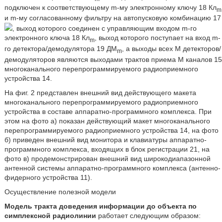
подключен к соответствующему m-му электронному ключу 18 Кл
m
и m-му согласованному фильтру на автопусковую комбинацию 17
, выход которого соединен с управляющим входом m-го
электронного ключа 18 Кл
, выход которого поступает на вход m-
m
го детектора/демодулятора 19 ДМ
, а выходы всех М детекторов/
m
демодуляторов являются выходами трактов приема М каналов 15
многоканального перепрограммируемого радиоприемного
устройства 14.
На фиг. 2 представлен внешний вид действующего макета
многоканального перепрограммируемого радиоприемного
устройства в составе аппаратно-программного комплекса. При
этом на фото а) показан действующий макет многоканального
перепрограммируемого радиоприемного устройства 14, на фото
б) приведен внешний вид монитора и клавиатуры аппаратно-
программного комплекса, входящих в блок регистрации 21, на
фото в) продемонстрирован внешний вид широкодиапазонной
антенной системы аппаратно-программного комплекса (антенно-
фидерного устройства 11).
Осуществление полезной модели
Модель тракта доведения информации до объекта по
симплексной радиолинии
работает следующим образом: