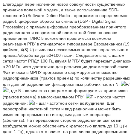
Благодаря перечисленной новой совокупности существенных
признаков полезной модели, а также использованию SDR-
технологий (Software Define Radio - программно определяемое
радио), цифровой обработки сигнала (DSP - Digital Signal
Processing) с прямым цифровым преобразованием принятого
радиосигнала и современной элементной базе на основе
применения ПЛИС 5 поколения практически возможна
реализация РПУ в стандартном типоразмере Евромеханики (19
дюймов, 4(8) U) с числом независимых каналов параллельного
приема/обработки до 50÷100 тысяч. Следовательно, с шагом
сетки частот РПДУ 100 Гц двумя МРПУ будет перекрыт диапазон
в 20 МГц, чего достаточно для реализации декаметровой связи.
Фактически в МРПУ программно формируется множество
радиоприемников (трактов приема) по количеству разрешенных
для данной радиолинии фиксированных рабочих частот N=
F/
f, где N - количество программно-формируемых приемников
(трактов приема) в многоканальном РПУ;
F - полоса частот
радиолинии;
f - шаг частотной сетки возбудителя. Шаг
перестройки частотной сетки и вид радиолинии может быть
изменен программно по исходным данным оператора
(абонента). На передающей стороне радиолинии шаг сетки
возбудителя можно обеспечить с кратностью вплоть до 10 ц (и
даже 1 Гц), однако это влияет на рост числа радиоприемников