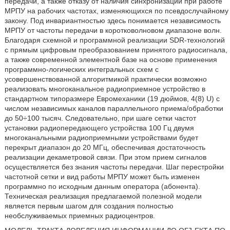
передачи, а также отказу от наличия синхронизации при работе
МРПУ на рабочих частотах, изменяющихся по псевдослучайному
закону. Под инвариантностью здесь понимается независимость
МРПУ от частоты передачи в коротковолновом диапазоне волн.
Благодаря схемной и программной реализации SDR-технологий
с прямым цифровым преобразованием принятого радиосигнала,
а также современной элементной базе на основе применения
программно-логических интегральных схем с
усовершенствованной алгоритмикой практически возможно
реализовать многоканальное радиоприемное устройство в
стандартном типоразмере Евромеханики (19 дюймов, 4(8) U) с
числом независимых каналов параллельного приема/обработки
до 50÷100 тысяч. Следовательно, при шаге сетки частот
установки радиопередающего устройства 100 Гц двумя
многоканальными радиоприемными устройствами будет
перекрыт диапазон до 20 МГц, обеспечивая достаточность
реализации декаметровой связи. При этом прием сигналов
осуществляется без знания частоты передачи. Шаг перестройки
частотной сетки и вид работы МРПУ может быть изменен
программно по исходным данным оператора (абонента).
Техническая реализация предлагаемой полезной модели
является первым шагом для создания полностью
необслуживаемых приемных радиоцентров.