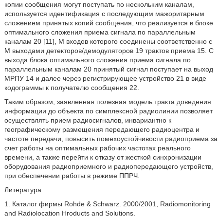
копии сообщения могут поступать по нескольким каналам,
используется идентификация с последующим мажоритарным
сложением принятых копий сообщения, что реализуется в блоке
оптимального сложения приема сигнала по параллельным
каналам 20 [11], М входов которого соединены соответственно с
М выходами детекторов/демодуляторов 19 трактов приема 15. С
выхода блока оптимального сложения приема сигнала по
параллельным каналам 20 принятый сигнал поступает на выход
МРПУ 14 и далее через регистрирующее устройство 21 в виде
кодограммы к получателю сообщения 22.
Таким образом, заявленная полезная модель тракта доведения
информации до объекта по симплексной радиолинии позволяет
осуществлять прием радиосигналов, инвариантно к
географическому размещения передающего радиоцентра и
частоте передачи, повысить помехоустойчивости радиоприема за
счет работы на оптимальных рабочих частотах реального
времени, а также перейти к отказу от жесткой синхронизации
оборудования радиоприемного и радиопередающего устройств,
при обеспечении работы в режиме ППРЧ.
Литература
1. Каталог фирмы Rohde & Schwarz. 2000/2001, Radiomonitoring
and Radiolocation Hroducts and Solutions.