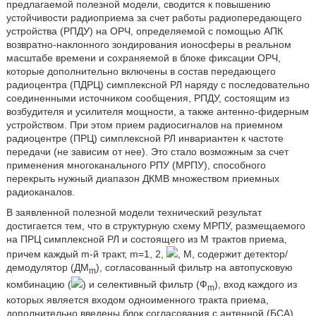
предлагаемой полезной модели, сводится к повышению
устойчивости радиоприема за счет работы радиопередающего
устройства (РПДУ) на ОРЧ, определяемой с помощью АПК
возвратно-наклонного зондирования ионосферы в реальном
масштабе времени и сохраняемой в блоке фиксации ОРЧ,
которые дополнительно включены в состав передающего
радиоцентра (ПДРЦ) симплексной РЛ наряду с последовательно
соединенными источником сообщения, РПДУ, состоящим из
возбудителя и усилителя мощности, а также антенно-фидерным
устройством. При этом прием радиосигналов на приемном
радиоцентре (ПРЦ) симплексной РЛ инвариантен к частоте
передачи (не зависим от нее). Это стало возможным за счет
применения многоканального РПУ (МРПУ), способного
перекрыть нужный диапазон ДКМВ множеством приемных
радиоканалов.
В заявленной полезной модели технический результат
достигается тем, что в структурную схему МРПУ, размещаемого
на ПРЦ симплексной РЛ и состоящего из М трактов приема,
причем каждый m-й тракт, m=1, 2,
, М, содержит детектор/
демодулятор (ДМ
), согласованный фильтр на автопусковую
m
комбинацию (
) и селективный фильтр (Ф
), вход каждого из
m
которых является входом одноименного тракта приема,
дополнительно введены блок согласования с антенной (БСА),