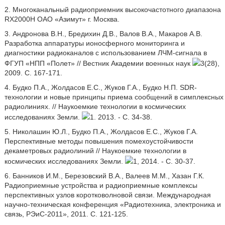
2. Многоканальный радиоприемник высокочастотного диапазона
RX2000H ОАО «Азимут» г. Москва.
3. Андронова В.Н., Бредихин Д.В., Валов В.А., Макаров А.В.
Разработка аппаратуры ионосферного мониторинга и
диагностики радиоканалов с использованием ЛЧМ-сигнала в
ФГУП «НПП «Полет» // Вестник Академии военных наук
3(28),
2009. С. 167-171.
4. Будко П.А., Жолдасов Е.С., Жуков Г.А., Будко Н.П. SDR-
технологии и новые принципы приема сообщений в симплексных
радиолиниях. // Наукоемкие технологии в космических
исследованиях Земли.
1. 2013. - С. 34-38.
5. Николашин Ю.Л., Будко П.А., Жолдасов Е.С., Жуков Г.А.
Перспективные методы повышения помехоустойчивости
декаметровых радиолиний // Наукоемкие технологии в
космических исследованиях Земли.
1, 2014. - С. 30-37.
6. Банников И.М., Березовский В.А., Валеев М.М., Хазан Г.К.
Радиоприемные устройства и радиоприемные комплексы
перспективных узлов коротковолновой связи. Международная
научно-техническая конференция «Радиотехника, электроника и
связь, РЭиС-2011», 2011. С. 121-125.