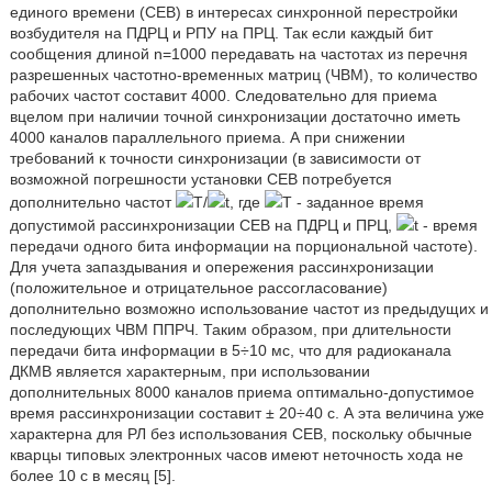
единого времени (СЕВ) в интересах синхронной перестройки
возбудителя на ПДРЦ и РПУ на ПРЦ. Так если каждый бит
сообщения длиной n=1000 передавать на частотах из перечня
разрешенных частотно-временных матриц (ЧВМ), то количество
рабочих частот составит 4000. Следовательно для приема
вцелом при наличии точной синхронизации достаточно иметь
4000 каналов параллельного приема. А при снижении
требований к точности синхронизации (в зависимости от
возможной погрешности установки СЕВ потребуется
дополнительно частот
T/
t, где
T - заданное время
допустимой рассинхронизации СЕВ на ПДРЦ и ПРЦ,
t - время
передачи одного бита информации на порциональной частоте).
Для учета запаздывания и опережения рассинхронизации
(положительное и отрицательное рассогласование)
дополнительно возможно использование частот из предыдущих и
последующих ЧВМ ППРЧ. Таким образом, при длительности
передачи бита информации в 5÷10 мс, что для радиоканала
ДКМВ является характерным, при использовании
дополнительных 8000 каналов приема оптимально-допустимое
время рассинхронизации составит ± 20÷40 с. А эта величина уже
характерна для РЛ без использования СЕВ, поскольку обычные
кварцы типовых электронных часов имеют неточность хода не
более 10 с в месяц [5].