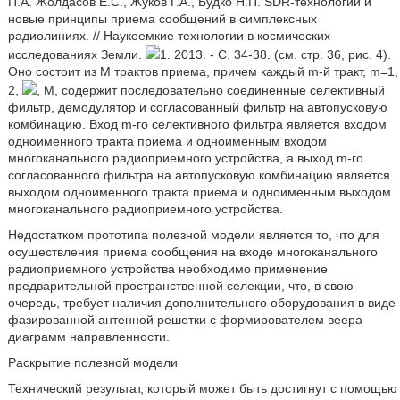
П.А. Жолдасов Е.С., Жуков Г.А., Будко Н.П. SDR-технологии и
новые принципы приема сообщений в симплексных
радиолиниях. // Наукоемкие технологии в космических
исследованиях Земли.
1. 2013. - С. 34-38. (см. стр. 36, рис. 4).
Оно состоит из М трактов приема, причем каждый m-й тракт, m=1,
2,
, М, содержит последовательно соединенные селективный
фильтр, демодулятор и согласованный фильтр на автопусковую
комбинацию. Вход m-го селективного фильтра является входом
одноименного тракта приема и одноименным входом
многоканального радиоприемного устройства, а выход m-го
согласованного фильтра на автопусковую комбинацию является
выходом одноименного тракта приема и одноименным выходом
многоканального радиоприемного устройства.
Недостатком прототипа полезной модели является то, что для
осуществления приема сообщения на входе многоканального
радиоприемного устройства необходимо применение
предварительной пространственной селекции, что, в свою
очередь, требует наличия дополнительного оборудования в виде
фазированной антенной решетки с формирователем веера
диаграмм направленности.
Раскрытие полезной модели
Технический результат, который может быть достигнут с помощью