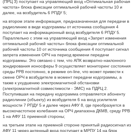
(ПРЦ 3) поступает на управляющий вход «Оптимальная рабочая
частота» блока фиксации оптимальной рабочей частоты 10 и
далее, на возбудитель 6 РПДУ 5;
на втором этапе информация, предназначенная для передачи в
радиолинию в виде кодограммы от источника сообщения 4
поступает на информационный вход возбудителя 6 РПДУ 5.
Параллельно с этим на управляющий вход «Запрет изменения
оптимальной рабочей частоты» блока фиксации оптимальной
рабочей частоты 10 от источника сообщения 4 поступает сигнал
запрета изменения ОРЧ на период времени передачи
кодограммы. Это связано с тем, что АПК возвратно-наклонного
зондирования ионосферы 9 осуществляет мониторинг состояния
среды РРВ постоянно, в режиме on-line, что может привести к
смене ОРЧ в возбудителе в момент передачи кодограммы, а
также к ухудшению электромагнитной обстановки
(электромагнитной совместимости - ЭМС) на ПДРЦ 2.
Поступившая на передачу кодограмма отправляется абоненту
радиолинии (объекту) из возбудителя 6 на вход усилителя
мощности 7 РПДУ 5 и далее через АФУ 8, где преобразуется в
высокочастотное колебания на ОРЧ диапазона ДКМВ, среду РРВ
1 на АФУ 11 приемной стороны;
на третьем этапе на приемной стороне принятый радиосигнал из
АФУ 11 через антенный вход поступает в МРПУ 14 на блок