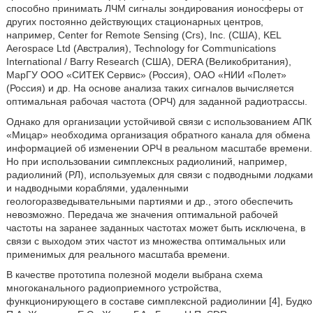
способно принимать ЛЧМ сигналы зондирования ионосферы от
других постоянно действующих стационарных центров,
например, Center for Remote Sensing (Crs), Inc. (США), KEL
Aerospace Ltd (Австралия), Technology for Communications
International / Barry Research (США), DERA (Великобритания),
МарГУ ООО «СИТЕК Сервис» (Россия), ОАО «НИИ «Полет»
(Россия) и др. На основе анализа таких сигналов вычисляется
оптимальная рабочая частота (ОРЧ) для заданной радиотрассы.
Однако для организации устойчивой связи с использованием АПК
«Мицар» необходима организация обратного канала для обмена
информацией об изменении ОРЧ в реальном масштабе времени.
Но при использовании симплексных радиолиний, например,
радиолиний (РЛ), используемых для связи с подводными лодками
и надводными кораблями, удаленными
геологоразведывательными партиями и др., этого обеспечить
невозможно. Передача же значения оптимальной рабочей
частоты на заранее заданных частотах может быть исключена, в
связи с выходом этих частот из множества оптимальных или
применимых для реального масштаба времени.
В качестве прототипа полезной модели выбрана схема
многоканального радиоприемного устройства,
функционирующего в составе симплексной радиолинии [4], Будко