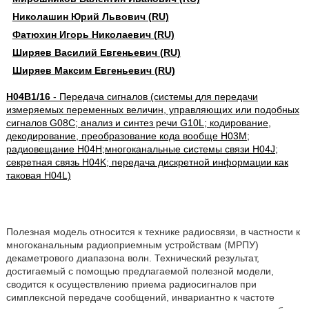
Николашин Юрий Львович (RU)
Фатюхин Игорь Николаевич (RU)
Ширяев Василий Евгеньевич (RU)
Ширяев Максим Евгеньевич (RU)
H04B1/16
- Передача сигналов (системы для передачи
измеряемых переменных величин, управляющих или подобных
сигналов G08C; анализ и синтез речи G10L; кодирование,
декодирование, преобразование кода вообще H03M;
радиовещание H04H;многоканальные системы связи H04J;
секретная связь H04K; передача дискретной информации как
таковая H04L)
Полезная модель относится к технике радиосвязи, в частности к
многоканальным радиоприемным устройствам (МРПУ)
декаметрового диапазона волн. Технический результат,
достигаемый с помощью предлагаемой полезной модели,
сводится к осуществлению приема радиосигналов при
симплексной передаче сообщений, инвариантно к частоте