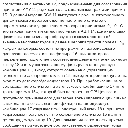
согласования с антенной 12, предназначенный для согласования
принятого АФУ 11 радиосигнала с канальными трактами приема
15. В данной модели БСА 11 выступает в роли многоканального
динамического пространственно-частотного фильтра с
параметрическим управлением его характеристиками [9, 10]. С
его выхода принятый сигнал поступает в АЦП 14, где аналоговая
физическая величина преобразуется в эквивалентное ей
значение числовых кодов и далее в цепочки трактов приема 15
,
m
каждый из которых состоит из программно-настраиваемого
диапазонного селективного фильтра 16, выход которого
параллельно подключен к соответствующему m-му электронному
ключу 18 и m-му согласованному фильтру на автопусковую
комбинацию 17, выход которого соединен с управляющим
входом m-го электронного ключа 18, выход которого поступает на
вход m-го детектора/демодулятора 19. При срабатывании m-го
согласованного фильтра на автопусковую комбинациию 17 m-го
тракта приема 15
, который был настроен на ОРЧ (из всего
m
доступного принимаемого диапазона волн) управляющий сигнал
с выхода m-го согласованного фильтра на автопусковую
комбинацию 17 открывает m-й электронный ключ 18 и принятая
кодограмма поступает с m-го селективного фильтра 16 на m-й
детектор/демодулятор 19. Для повышения вероятности приема
сообщения при частотно-пространственном разнесении, когда