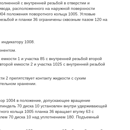
полненной с внутренней резьбой в отверстии и
ивода, расположенного на наружной поверхности
1004 положения поворотного кольца 1005. Угловые
резьбой и планки 36 ограничены сквозным пазом 120 на
 индикатору 1008.
онентом.
емкости 1 и участка 85 с внутренней резьбой второй
второй емкости 2 и участка 1025 с внутренней резьбой
и 2 препятствует контакту жидкости с сухим
ительном хранении.
опор 1004 в положение, допускающее вращение
шпиндель 70 диска 10 установлен внутри удерживающей
ного кольца 1005 планка 36 вращает втулку 63 с
елем 70 диска 10 над уплотнением 180. Подъемный