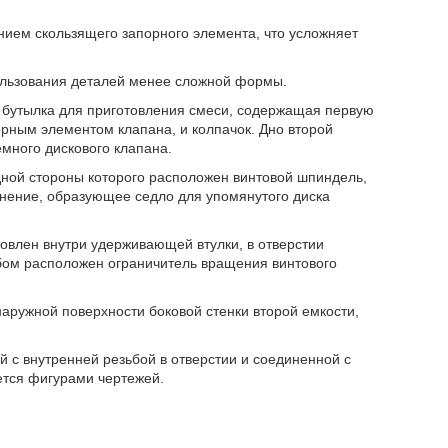
нием скользящего запорного элемента, что усложняет
ользования деталей менее сложной формы.
а бутылка для приготовления смеси, содержащая первую
орным элементом клапана, и колпачок. Дно второй
много дискового клапана.
ной стороны которого расположен винтовой шпиндель,
тнение, образующее седло для упомянутого диска
влен внутри удерживающей втулки, в отверстии
ом расположен ограничитель вращения винтового
аружной поверхности боковой стенки второй емкости,
й с внутренней резьбой в отверстии и соединенной с
ется фигурами чертежей.