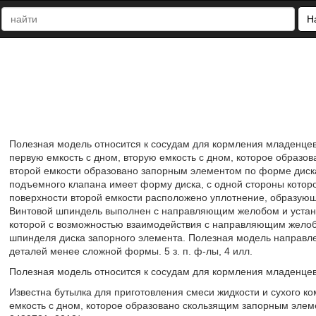
Н
Полезная модель относится к сосудам для кормления младенце
первую емкость с дном, вторую емкость с дном, которое образо
второй емкости образовано запорным элементом по форме диск
подъемного клапана имеет форму диска, с одной стороны котор
поверхности второй емкости расположено уплотнение, образующ
Винтовой шпиндель выполнен с направляющим желобом и устано
которой с возможностью взаимодействия с направляющим желоб
шпинделя диска запорного элемента. Полезная модель направл
деталей менее сложной формы. 5 з. п. ф-лы, 4 илл.
Полезная модель относится к сосудам для кормления младенцев
Известна бутылка для приготовления смеси жидкости и сухого к
емкость с дном, которое образовано скользящим запорным элеме