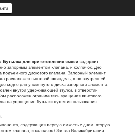
айти
в.
Бутылка для приготовления смеси
содержит
вано запорным элементом клапана, и колпачок. Дно
а подъемного дискового клапана. Запорный элемент
ого расположен винтовой шпиндель, а на внутренней
ее седло для упомянутого диска запорного элемента.
влен внутри удерживающей втулки, в отверстии
ом расположен ограничитель вращения винтового
ена на упрощение бутылки путем использования
.
омпонента, содержащая первую емкость с дном, вторую
нтом клапана, и колпачок / Заявка Великобритании