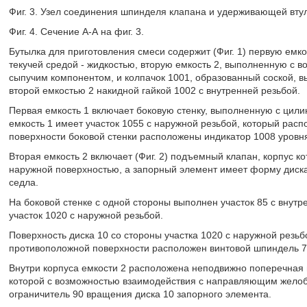
Фиг. 3. Узел соединения шпинделя клапана и удерживающей втул
Фиг. 4. Сечение А-А на фиг. 3.
Бутылка для приготовления смеси содержит (Фиг. 1) первую емк
текучей средой - жидкостью, вторую емкость 2, выполненную с в
сыпучим компонентом, и колпачок 1001, образованный соской, 
второй емкостью 2 накидной гайкой 1002 с внутренней резьбой.
Первая емкость 1 включает боковую стенку, выполненную с цили
емкость 1 имеет участок 1055 с наружной резьбой, который рас
поверхности боковой стенки расположены индикатор 1008 уровня
Вторая емкость 2 включает (Фиг. 2) подъемный клапан, корпус к
наружной поверхностью, а запорный элемент имеет форму диска
седла.
На боковой стенке с одной стороны выполнен участок 85 с внут
участок 1020 с наружной резьбой.
Поверхность диска 10 со стороны участка 1020 с наружной резьбо
противоположной поверхности расположен винтовой шпиндель 
Внутри корпуса емкости 2 расположена неподвижно поперечная п
которой с возможностью взаимодействия с направляющим желобо
ограничитель 90 вращения диска 10 запорного элемента.