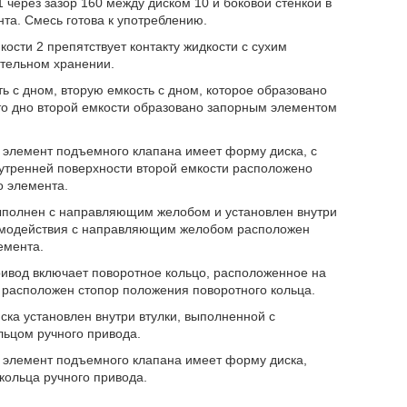
 через зазор 160 между диском 10 и боковой стенкой в
та. Смесь готова к употреблению.
ости 2 препятствует контакту жидкости с сухим
ительном хранении.
ь с дном, вторую емкость с дном, которое образовано
то дно второй емкости образовано запорным элементом
й элемент подъемного клапана имеет форму диска, с
нутренней поверхности второй емкости расположено
о элемента.
 выполнен с направляющим желобом и установлен внутри
аимодействия с направляющим желобом расположен
емента.
привод включает поворотное кольцо, расположенное на
у расположен стопор положения поворотного кольца.
иска установлен внутри втулки, выполненной с
льцом ручного привода.
й элемент подъемного клапана имеет форму диска,
кольца ручного привода.