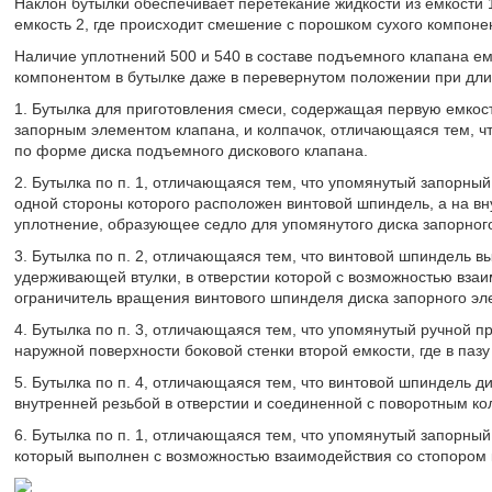
Наклон бутылки обеспечивает перетекание жидкости из емкости 1
емкость 2, где происходит смешение с порошком сухого компонен
Наличие уплотнений 500 и 540 в составе подъемного клапана емк
компонентом в бутылке даже в перевернутом положении при дл
1. Бутылка для приготовления смеси, содержащая первую емкост
запорным элементом клапана, и колпачок, отличающаяся тем, ч
по форме диска подъемного дискового клапана.
2. Бутылка по п. 1, отличающаяся тем, что упомянутый запорны
одной стороны которого расположен винтовой шпиндель, а на в
уплотнение, образующее седло для упомянутого диска запорног
3. Бутылка по п. 2, отличающаяся тем, что винтовой шпиндель
удерживающей втулки, в отверстии которой с возможностью вз
ограничитель вращения винтового шпинделя диска запорного эл
4. Бутылка по п. 3, отличающаяся тем, что упомянутый ручной 
наружной поверхности боковой стенки второй емкости, где в паз
5. Бутылка по п. 4, отличающаяся тем, что винтовой шпиндель д
внутренней резьбой в отверстии и соединенной с поворотным ко
6. Бутылка по п. 1, отличающаяся тем, что упомянутый запорны
который выполнен с возможностью взаимодействия со стопором 