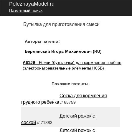
PoleznayaModel.ru
Патентный поиск
Бутылка для приготовления смеси
Авторы патента:
Берлинский Игорь Михайлович (RU)
A61J9
- Рожки (бутылочки) для кормления вообще
(электронагревательные элементы H05B)
Похожие патенты:
Соска для кормления
грудного ребенка
// 65759
Детский рожок с
соской
// 71883
Детский рожок с