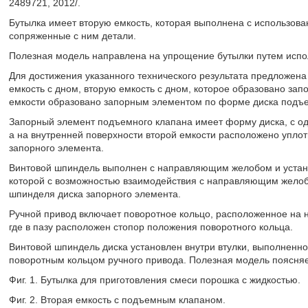
2489721, 2012/.
Бутылка имеет вторую емкость, которая выполнена с использова
сопряженные с ним детали.
Полезная модель направлена на упрощение бутылки путем исп
Для достижения указанного технического результата предложен
емкость с дном, вторую емкость с дном, которое образовано зап
емкости образовано запорным элементом по форме диска подъе
Запорный элемент подъемного клапана имеет форму диска, с од
а на внутренней поверхности второй емкости расположено упло
запорного элемента.
Винтовой шпиндель выполнен с направляющим желобом и устано
которой с возможностью взаимодействия с направляющим желоб
шпинделя диска запорного элемента.
Ручной привод включает поворотное кольцо, расположенное на н
где в пазу расположен стопор положения поворотного кольца.
Винтовой шпиндель диска установлен внутри втулки, выполненно
поворотным кольцом ручного привода. Полезная модель поясня
Фиг. 1. Бутылка для приготовления смеси порошка с жидкостью.
Фиг. 2. Вторая емкость с подъемным клапаном.