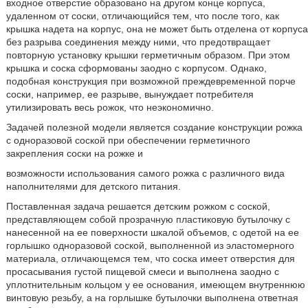
входное отверстие образовано на другом конце корпуса,
удаленном от соски, отличающийся тем, что после того, как
крышка надета на корпус, она не может быть отделена от корпуса
без разрыва соединения между ними, что предотвращает
повторную установку крышки герметичным образом. При этом
крышка и соска сформованы заодно с корпусом. Однако,
подобная конструкция при возможной преждевременной порче
соски, например, ее разрыве, вынуждает потребителя
утилизировать весь рожок, что неэкономично.
Задачей полезной модели является создание конструкции рожка
с одноразовой соской при обеспечении герметичного
закрепления соски на рожке и
возможности использования самого рожка с различного вида
наполнителями для детского питания.
Поставленная задача решается детским рожком с соской,
представляющем собой прозрачную пластиковую бутылочку с
нанесенной на ее поверхности шкалой объемов, с одетой на ее
горлышко одноразовой соской, выполненной из эластомерного
материала, отличающемся тем, что соска имеет отверстия для
просасывания густой пищевой смеси и выполнена заодно с
уплотнительным кольцом у ее основания, имеющем внутреннюю
винтовую резьбу, а на горлышке бутылочки выполнена ответная