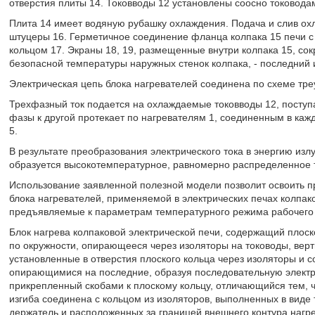
отверстия плиты 14. Токовводы 12 установлены соосно тоководам
Плита 14 имеет водяную рубашку охлаждения. Подача и слив ох
штуцеры 16. Герметичное соединение фланца колпака 15 печи с
кольцом 17. Экраны 18, 19, размещенные внутри колпака 15, со
безопасной температуры наружных стенок колпака, - последний
Электрическая цепь блока нагревателей соединена по схеме тр
Трехфазный ток подается на охлаждаемые токовводы 12, поступа
фазы к другой протекает по нагревателям 1, соединенным в каж
5.
В результате преобразования электрического тока в энергию изл
образуется высокотемпературное, равномерно распределенное 
Использование заявленной полезной модели позволит освоить п
блока нагревателей, применяемой в электрических печах колпак
предъявляемые к параметрам температурного режима рабочего 
Блок нагрева колпаковой электрической печи, содержащий плос
по окружности, опирающееся через изоляторы на тоководы, вер
установленные в отверстия плоского кольца через изоляторы и 
опирающимися на последние, образуя последовательную электри
прикрепленный скобами к плоскому кольцу, отличающийся тем, ч
изгиба соединена с кольцом из изоляторов, выполненных в виде
держатель и расположенных за границей внешнего контура нагре