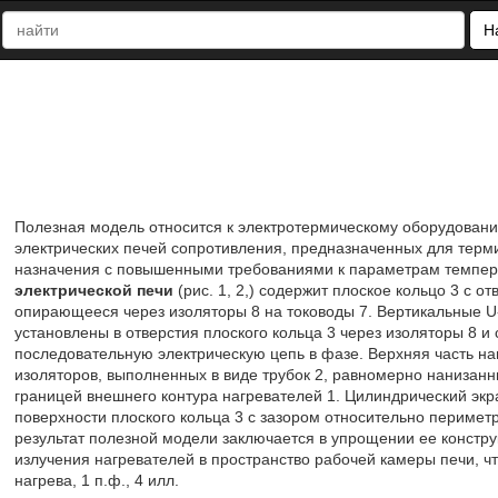
Н
Полезная модель относится к электротермическому оборудовани
электрических печей сопротивления, предназначенных для терми
назначения с повышенными требованиями к параметрам темпер
электрической печи
(рис. 1, 2,) содержит плоское кольцо 3 с 
опирающееся через изоляторы 8 на тоководы 7. Вертикальные 
установлены в отверстия плоского кольца 3 через изоляторы 8 и
последовательную электрическую цепь в фазе. Верхняя часть наг
изоляторов, выполненных в виде трубок 2, равномерно нанизан
границей внешнего контура нагревателей 1. Цилиндрический экр
поверхности плоского кольца 3 с зазором относительно перимет
результат полезной модели заключается в упрощении ее констру
излучения нагревателей в пространство рабочей камеры печи, ч
нагрева, 1 п.ф., 4 илл.