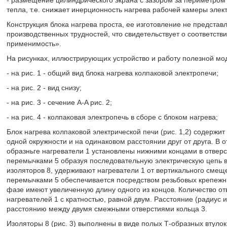
- размещение цилиндрического экрана с зазором за периметром
тепла, т.е. снижает инерционность нагрева рабочей камеры элек
Конструкция блока нагрева проста, ее изготовление не представ
производственных трудностей, что свидетельствует о соответст
применимость».
На рисунках, иллюстрирующих устройство и работу полезной мо
- на рис. 1 - общий вид блока нагрева колпаковой электропечи;
- на рис. 2 - вид снизу;
- на рис. 3 - сечение А-A рис. 2;
- на рис. 4 - колпаковая электропечь в сборе с блоком нагрева;
Блок нагрева колпаковой электрической печи (рис. 1,2) содержи
одной окружности и на одинаковом расстоянии друг от друга. В о
образньге нагреватели 1 установлены нижними концами в отверс
перемычками 5 образуя последовательную электрическую цепь в
изоляторов 8, удерживают нагреватели 1 от вертикального смещ
перемычками 5 обеспечивается посредством резьбовых крепежны
фазе имеют увеличенную длину одного из концов. Количество от
нагревателей 1 с кратностью, равной двум. Расстояние (радиус 
расстоянию между двумя смежными отверстиями кольца 3.
Изоляторы 8 (рис. 3) выполнены в виде полых Т-образных втулок