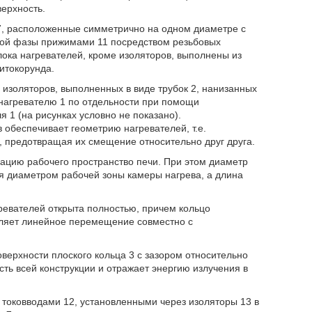
ерхность.
 7, расположенные симметрично на одном диаметре с
дой фазы прижимами 11 посредством резьбовых
блока нагревателей, кроме изоляторов, выполнены из
итокорунда.
з изоляторов, выполненных в виде трубок 2, нанизанных
 нагревателю 1 по отдельности при помощи
 1 (на рисунках условно не показано).
обеспечивает геометрию нагревателей, т.е.
, предотвращая их смещение относительно друг друга.
ацию рабочего пространство печи. При этом диаметр
я диаметром рабочей зоны камеры нагрева, а длина
гревателей открыта полностью, причем кольцо
вляет линейное перемещение совместно с
ерхности плоского кольца 3 с зазором относительно
ть всей конструкции и отражает энергию излучения в
и токовводами 12, установленными через изоляторы 13 в