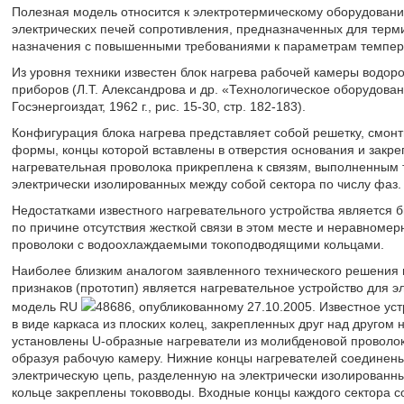
Полезная модель относится к электротермическому оборудовани
электрических печей сопротивления, предназначенных для терми
назначения с повышенными требованиями к параметрам темпера
Из уровня техники известен блок нагрева рабочей камеры водор
приборов (Л.Т. Александрова и др. «Технологическое оборудован
Госэнергоиздат, 1962 г., рис. 15-30, стр. 182-183).
Конфигурация блока нагрева представляет собой решетку, смон
формы, концы которой вставлены в отверстия основания и закре
нагревательная проволока прикреплена к связям, выполненным 
электрически изолированных между собой сектора по числу фаз.
Недостатками известного нагревательного устройства является 
по причине отсутствия жесткой связи в этом месте и неравномер
проволоки с водоохлаждаемыми токоподводящими кольцами.
Наиболее близким аналогом заявленного технического решения 
признаков (прототип) является нагревательное устройство для 
модель RU
48686, опубликованному 27.10.2005. Известное ус
в виде каркаса из плоских колец, закрепленных друг над другом 
установлены U-образные нагреватели из молибденовой проволок
образуя рабочую камеру. Нижние концы нагревателей соединен
электрическую цепь, разделенную на электрически изолированные
кольце закреплены токовводы. Входные концы каждого сектора со