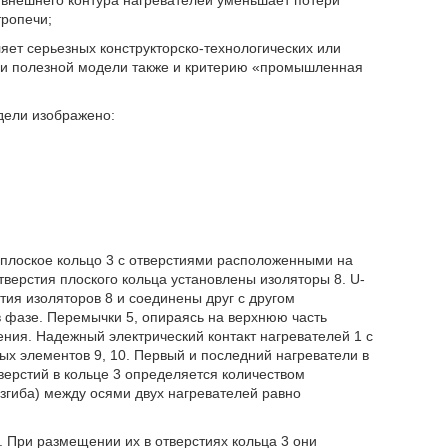
 внешнего контура нагревателей уменьшает потери
тропечи;
ляет серьезных конструкторско-технологических или
вии полезной модели также и критерию «промышленная
дели изображено:
т плоское кольцо 3 с отверстиями расположенными на
тверстия плоского кольца установлены изоляторы 8. U-
тия изоляторов 8 и соединены друг с другом
 фазе. Перемычки 5, опираясь на верхнюю часть
ения. Надежный электрический контакт нагревателей 1 с
х элементов 9, 10. Первый и последний нагреватели в
верстий в кольце 3 определяется количеством
изгиба) между осями двух нагревателей равно
. При размещении их в отверстиях кольца 3 они