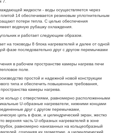
 7.
лаждающей жидкости - воды осуществляется через
 плитой 14 обеспечивается резиновым уплотнительным
кращают потери тепла. С целью обеспечения
 имеет водяную рубашку охлаждения.
еугольник и работает следующим образом.
ет на тоководы 8 блока нагревателей и далее от одной
дой фазе последовательно друг с другом перемычками
учения в рабочем пространстве камеры нагрева печи
тепловое поле.
роизводство простой и надежной новой конструкции
ового типа и обеспечить повышенные требования,
пространства камеры нагрева.
кое кольцо с отверстиями, равномерно расположенными
тикальные U-образные нагреватели, нижними концами
соединенные друг с другом перемычками,
ческую цепь в фазе, и цилиндрический экран, жестко
то верхняя часть U-образных нагревателей в зоне
 трубок, равномерно нанизанных на кольцеобразный
вателей, сохраняя их геометрию, а цилиндрический