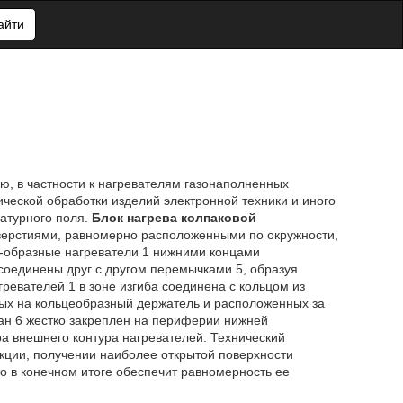
айти
ю, в частности к нагревателям газонаполненных
ческой обработки изделий электронной техники и иного
атурного поля.
Блок нагрева колпаковой
отверстиями, равномерно расположенными по окружности,
U-образные нагреватели 1 нижними концами
 соединены друг с другом перемычками 5, образуя
ревателей 1 в зоне изгиба соединена с кольцом из
ных на кольцеобразный держатель и расположенных за
ан 6 жестко закреплен на периферии нижней
ра внешнего контура нагревателей. Технический
кции, получении наиболее открытой поверхности
то в конечном итоге обеспечит равномерность ее