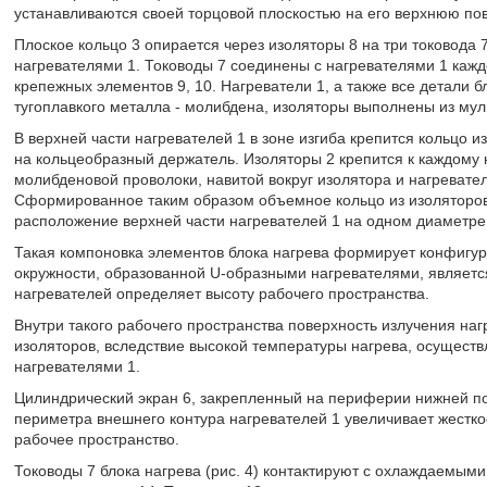
устанавливаются своей торцовой плоскостью на его верхнюю пов
Плоское кольцо 3 опирается через изоляторы 8 на три токовода
нагревателями 1. Тоководы 7 соединены с нагревателями 1 каж
крепежных элементов 9, 10. Нагреватели 1, а также все детали 
тугоплавкого металла - молибдена, изоляторы выполнены из мул
В верхней части нагревателей 1 в зоне изгиба крепится кольцо и
на кольцеобразный держатель. Изоляторы 2 крепится к каждому
молибденовой проволоки, навитой вокруг изолятора и нагревателя
Сформированное таким образом объемное кольцо из изоляторов 
расположение верхней части нагревателей 1 на одном диаметре
Такая компоновка элементов блока нагрева формирует конфигур
окружности, образованной U-образными нагревателями, являетс
нагревателей определяет высоту рабочего пространства.
Внутри такого рабочего пространства поверхность излучения на
изоляторов, вследствие высокой температуры нагрева, осущест
нагревателями 1.
Цилиндрический экран 6, закрепленный на периферии нижней пов
периметра внешнего контура нагревателей 1 увеличивает жесткос
рабочее пространство.
Тоководы 7 блока нагрева (рис. 4) контактируют с охлаждаемым