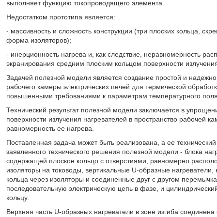
выполняет функцию токопроводящего элемента.
Недостатком прототипа является:
- массивность и сложность конструкции (три плоских кольца, ск
форма изоляторов);
- инерционность нагрева и, как следствие, неравномерность рас
экранирования средним плоским кольцом поверхности излучения
Задачей полезной модели является создание простой и надежной
рабочего камеры электрических печей для термической обработк
повышенными требованиями к параметрам температурного поля
Технический результат полезной модели заключается в упрощени
поверхности излучения нагревателей в пространство рабочей кам
равномерность ее нагрева.
Поставленная задача может быть реализована, а ее технический
заявленного технического решения полезной модели - блока наг
содержащей плоское кольцо с отверстиями, равномерно распол
изоляторы на тоководы, вертикальные U-образные нагреватели,
кольца через изоляторы и соединенные друг с другом перемычк
последовательную электрическую цепь в фазе, и цилиндрический
кольцу.
Верхняя часть U-образных нагреватели в зоне изгиба соединена 