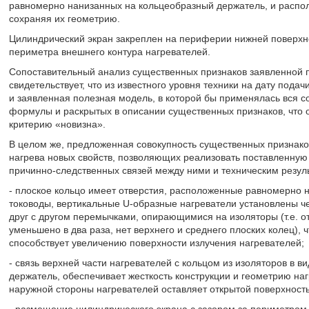
равномерно нанизанных на кольцеобразный держатель, и распол
сохраняя их геометрию.
Цилиндрический экран закреплен на периферии нижней поверхно
периметра внешнего контура нагревателей.
Сопоставительный анализ существенных признаков заявленной 
свидетельствует, что из известного уровня техники на дату подач
и заявленная полезная модель, в которой бы применялась вся с
формулы и раскрытых в описании существенных признаков, что 
критерию «новизна».
В целом же, предложенная совокупность существенных признако
нагрева новых свойств, позволяющих реализовать поставленную
причинно-следственных связей между ними и техническим резул
- плоское кольцо имеет отверстия, расположенные равномерно 
тоководы, вертикальные U-образные нагреватели установлены че
друг с другом перемычками, опирающимися на изоляторы (т.е. от
уменьшено в два раза, нет верхнего и среднего плоских колец),
способствует увеличению поверхности излучения нагревателей;
- связь верхней части нагревателей с кольцом из изоляторов в 
держатель, обеспечивает жесткость конструкции и геометрию на
наружной стороны нагревателей оставляет открытой поверхность