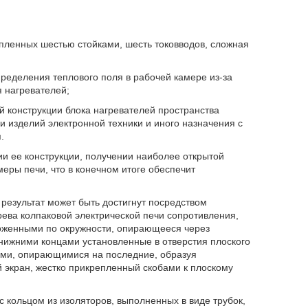
репленных шестью стойками, шесть токовводов, сложная
пределения теплового поля в рабочей камере из-за
 нагревателей;
 конструкции блока нагревателей пространства
и изделий электронной техники и иного назначения с
.
и ее конструкции, получении наиболее открытой
еры печи, что в конечном итоге обеспечит
 результат может быть достигнут посредством
рева колпаковой электрической печи сопротивления,
оженными по окружности, опирающееся через
 нижними концами установленные в отверстия плоского
ами, опирающимися на последние, образуя
 экран, жестко прикрепленный скобами к плоскому
с кольцом из изоляторов, выполненных в виде трубок,