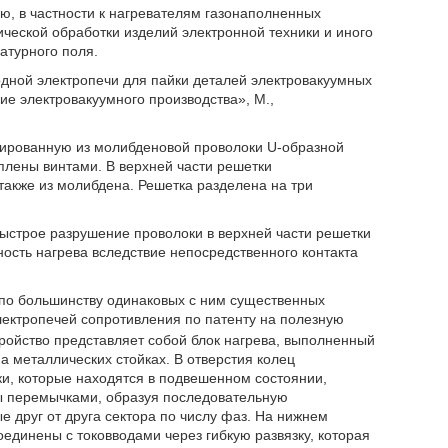
ю, в частности к нагревателям газонаполненных
ческой обработки изделий электронной техники и иного
турного поля.
одной электропечи для пайки деталей электровакуумных
ие электровакуумного производства», М.,
тированную из молибденовой проволоки U-образной
плены винтами. В верхней части решетки
также из молибдена. Решетка разделена на три
быстрое разрушение проволоки в верхней части решетки
ность нагрева вследствие непосредственного контакта
по большинству одинаковых с ним существенных
электропечей сопротивления по патенту на полезную
тройство представляет собой блок нагрева, выполненный
на металлических стойках. В отверстия колец
и, которые находятся в подвешенном состоянии,
ы перемычками, образуя последовательную
 друг от друга сектора по числу фаз. На нижнем
единены с токовводами через гибкую развязку, которая