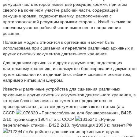
режущая часть которой имеет две режущие кромки, при этом
сверло на конечном участке рабочей части, содержащей
режущие кромки, содержит выемку, расположенную с
противоположной режущим кромкам стороны. Изгиб выемки на
конечном участке рабочей части выполнен в направлении
резания.
Полезная модель относится к оргтехнике и может быть
использована при сшивании и переплете различных архивных и
других отчетных документов длительного хранения.
Для подшивки архивных и других документов, подлежащих
длительному хранению, используется брошюрование документов
путем сшивания их в единый блок гибким сшивным элементом,
например нитью или шнуром.
Известны различные устройства для сшивания различных
архивных и других отчетных документов длительного хранения, в
которых блок сшиваемых документов предварительно
просверливается, а затем документы сшиваются нитью (а.с.
СССР
1076320 «Приспособление для брошюрования», В42В
2/10, публикация 1984 г.; а.с. СССР
1815240 «Ручной
переплетный станок», В42В 2/10, публикация 1993 г.; патент РФ
2122947 «Устройство для сшивания архивных и других