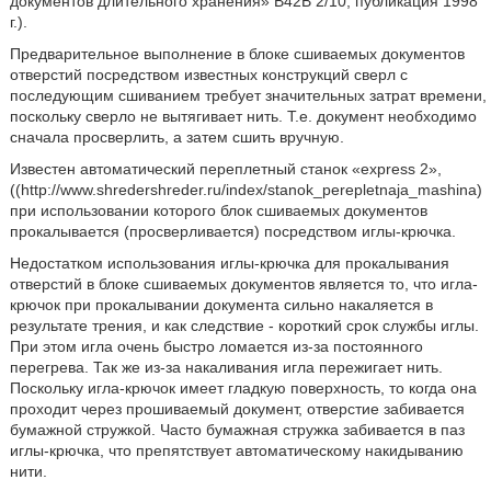
документов длительного хранения» В42В 2/10, публикация 1998
г.).
Предварительное выполнение в блоке сшиваемых документов
отверстий посредством известных конструкций сверл с
последующим сшиванием требует значительных затрат времени,
поскольку сверло не вытягивает нить. Т.е. документ необходимо
сначала просверлить, а затем сшить вручную.
Известен автоматический переплетный станок «express 2»,
((http://www.shredershreder.ru/index/stanok_perepletnaja_mashina)
при использовании которого блок сшиваемых документов
прокалывается (просверливается) посредством иглы-крючка.
Недостатком использования иглы-крючка для прокалывания
отверстий в блоке сшиваемых документов является то, что игла-
крючок при прокалывании документа сильно накаляется в
результате трения, и как следствие - короткий срок службы иглы.
При этом игла очень быстро ломается из-за постоянного
перегрева. Так же из-за накаливания игла пережигает нить.
Поскольку игла-крючок имеет гладкую поверхность, то когда она
проходит через прошиваемый документ, отверстие забивается
бумажной стружкой. Часто бумажная стружка забивается в паз
иглы-крючка, что препятствует автоматическому накидыванию
нити.