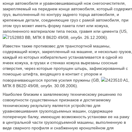
конце автомобиля и уравновешивающий нож снегоочистителя,
закрепляемый на переднем конце автомобиля, который содержит
груз, выполненный по контуру заднего торца автомобиля, и
крепежные детали, соединяющие груз с рамой автомобиля, при
этом груз может иметь форму пакета плит или кожуха,
заполненного материалом типа песка, гравия или цемента (US,
7152883 BB, МПК 8 B62D 49/08, опубл. 26.12.2006).
Известен также противовес для транспортной машины,
содержащий кожух, закрепленный на машине, и несколько грузов,
каждый из которых избирательно устанавливается в одной из
ячеек кожуха, в грузах и стенках кожуха вырезаны соосные
отверстия, через которые пропущен штырь, зафиксированный с
помощью штифта, входящего в контакт с упором и
поворачивающегося против усилия пружины (GB,
2423510 A1,
МПК 8 B62D 49/08, опубл. 30.08.2006).
Наиболее близким к заявляемому техническому решению по
совокупности существенных признаков и достигаемому
техническому результату является устройство для
уравновешивания грузоподъемных машин, содержащее
поперечную балку, имеющую возможность установки ее на раму
в центральной части грузоподъемной машины, выполненную в
виде сварного профиля и снабженную кронштейном для