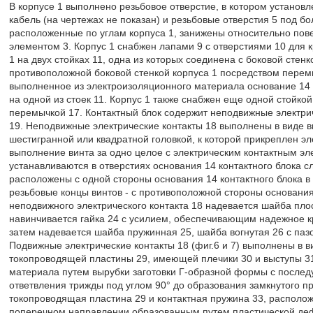
В корпусе 1 выполнено резьбовое отверстие, в котором установл
кабель (на чертежах не показан) и резьбовые отверстия 5 под б
расположенные по углам корпуса 1, занижены относительно пов
элементом 3. Корпус 1 снабжен лапами 9 с отверстиями 10 для 
1 на двух стойках 11, одна из которых соединена с боковой стен
противоположной боковой стенкой корпуса 1 посредством пере
выполненное из электроизоляционного материала основание 14 к
на одной из стоек 11. Корпус 1 также снабжен еще одной стойкой
перемычкой 17. Контактный блок содержит неподвижные электрич
19. Неподвижные электрические контакты 18 выполнены в виде в
шестигранной или квадратной головкой, к которой прикреплен э
выполнение винта за одно целое с электрическим контактным э
устанавливаются в отверстиях основания 14 контактного блока 
расположены с одной стороны основания 14 контактного блока в
резьбовые концы винтов - с противоположной стороны основания 
неподвижного электрического контакта 18 надевается шайба пло
навинчивается гайка 24 с усилием, обеспечивающим надежное кр
затем надевается шайба пружинная 25, шайба вогнутая 26 с паз
Подвижные электрические контакты 18 (фиг.6 и 7) выполнены в в
токопроводящей пластины 29, имеющей плечики 30 и выступы 31.
материала путем вырубки заготовки Г-образной формы с после
ответвления трижды под углом 90° до образования замкнутого пр
токопроводящая пластина 29 и контактная пружина 33, распол
поперечном направлении образованным путем пластической деф