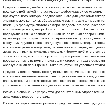
свойствами, что обеспечить надежную подвижность пары трения
Предпочтительно, чтобы контактный рычаг был выполнен из лист
последующей гибкой и пластической деформацией ее ответвлени
прямоугольного контура, предназначенного для установки токо
электрические контакты, образованием выступа для фиксации ко
имеющих форму трубчатого сектора, продольного паза, располож
контактного рычага, который связан с установленной в отверсти
посредством тяги с расположенными на ее концах поперечными 
путем вырубки, опирающейся поперечными выступами одного св
выступами другого конца - на донную поверхность впадины конт
контактного рычага конца тяги, расположенного перед выступам
двухсторонними выступами, имеющими форму трубчатого сектора
таким образом, что его поперечные двухсторонние выступы вз
поверхностями с выполненными с двух сторон от паза в основан
образуя с ними пары трения. Такая конструкция упрощает технол
Предпочтительно, чтобы неподвижные электрические контакты б
контактные элементы винтов с шестигранными головками, устано
расположением шестигранных головок в пазах основания контакт
упрощает изготовление неподвижных электрических контактов и и
Возможно снабжения устройства дополнительным управляемым р
двух концов поворотного вала
В качестве управляемого рычага в представленной конструкции 