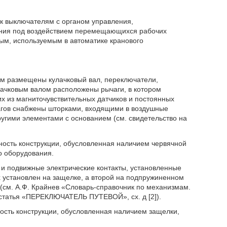
 к выключателям с органом управления,
ения под воздействием перемещающихся рабочих
ым, используемым в автоматике кранового
ом размещены кулачковый вал, переключатели,
лачковым валом расположены рычаги, в котором
х из магниточувствительных датчиков и постоянных
агов снабжены шторками, входящими в воздушные
ругими элементами с основанием (см. свидетельство на
жность конструкции, обусловленная наличием червячной
о оборудования.
и подвижные электрические контакты, установленные
х установлен на защелке, а второй на подпружиненном
(см. А.Ф. Крайнев «Словарь-справочник по механизмам.
9, статья «ПЕРЕКЛЮЧАТЕЛЬ ПУТЕВОЙ», сх. д [2]).
ость конструкции, обусловленная наличием защелки,