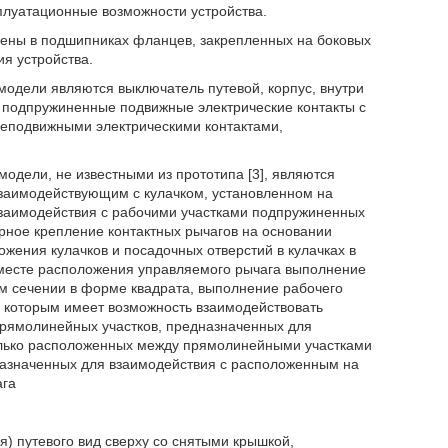
сплуатационные возможности устройства.
лены в подшипниках фланцев, закрепленных на боковых
ия устройства.
одели являются выключатель путевой, корпус, внутри
м, подпружиненные подвижные электрические контакты с
неподвижными электрическими контактами,
дели, не известными из прототипа [3], являются
взаимодействующим с кулачком, установленном на
взаимодействия с рабочими участками подпружиненных
рное крепление контактных рычагов на основании
ожения кулачков и посадочных отверстий в кулачках в
 месте расположения управляемого рычага выполнение
ом сечении в форме квадрата, выполнение рабочего
 с которым имеет возможность взаимодействовать
рямолинейных участков, предназначенных для
колько расположенных между прямолинейными участками
назначенных для взаимодействия с расположенным на
ага
я) путевого вид сверху со снятыми крышкой,