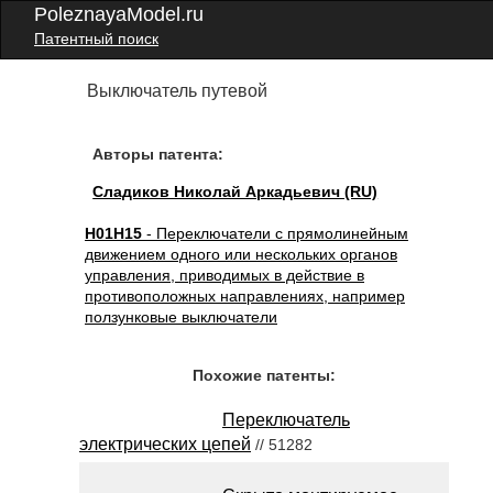
PoleznayaModel.ru
Патентный поиск
Выключатель путевой
Авторы патента:
Сладиков Николай Аркадьевич (RU)
H01H15
- Переключатели с прямолинейным
движением одного или нескольких органов
управления, приводимых в действие в
противоположных направлениях, например
ползунковые выключатели
Похожие патенты:
Переключатель
электрических цепей
// 51282