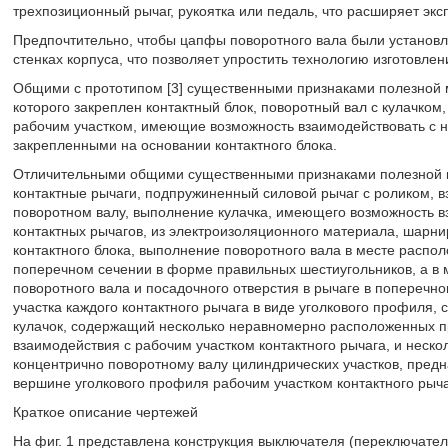
трехпозиционный рычаг, рукоятка или педаль, что расширяет эк
Предпочтительно, чтобы цапфы поворотного вала были установ
стенках корпуса, что позволяет упростить технологию изготовлен
Общими с прототипом [3] существенными признаками полезной м
которого закреплен контактный блок, поворотный вал с кулачко
рабочим участком, имеющие возможность взаимодействовать с 
закрепленными на основании контактного блока.
Отличительными общими существенными признаками полезной мо
контактные рычаги, подпружиненный силовой рычаг с роликом, 
поворотном валу, выполнение кулачка, имеющего возможность 
контактных рычагов, из электроизоляционного материала, шарни
контактного блока, выполнение поворотного вала в месте распол
поперечном сечении в форме правильных шестиугольников, а в
поворотного вала и посадочного отверстия в рычаге в поперечн
участка каждого контактного рычага в виде уголкового профиля,
кулачок, содержащий несколько неравномерно расположенных п
взаимодействия с рабочим участком контактного рычага, и нес
концентрично поворотному валу цилиндрических участков, пред
вершине уголкового профиля рабочим участком контактного рыч
Краткое описание чертежей
На фиг. 1 представлена конструкция выключателя (переключател