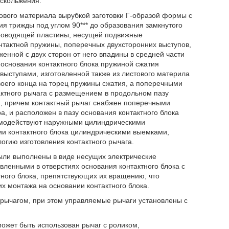
 скольжения.
ового материала вырубкой заготовки Г-образой формы с
я трижды под углом 90*** до образования замкнутого
проводящей пластины, несущей подвижные
нтактной пружины, поперечных двухсторонних выступов,
енной с двух сторон от него впадины в средней части
и основания контактного блока пружиной сжатия
выступами, изготовленной также из листового материла
оего конца на торец пружины сжатия, а поперечными
актного рычага с размещением в продольном пазу
и, причем контактный рычаг снабжен поперечными
, и расположен в пазу основания контактного блока
аимодействуют наружными цилиндрическими
ии контактного блока цилиндрическими выемками,
огию изготовления контактного рычага.
ыли выполнены в виде несущих электрические
вленными в отверстиях основания контактного блока с
ного блока, препятствующих их вращению, что
х монтажа на основании контактного блока.
ычагом, при этом управляемые рычаги установлены с
может быть использован рычаг с роликом,