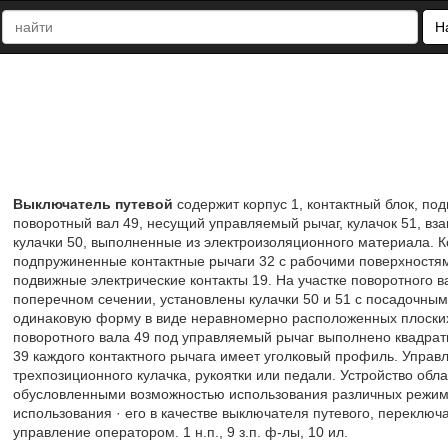
Н
Выключатель путевой
содержит корпус 1, контактный блок, по
поворотный вал 49, несущий управляемый рычаг, кулачок 51, вз
кулачки 50, выполненные из электроизоляционного материала. К
подпружиненные контактные рычаги 32 с рабочими поверхностями
подвижные электрические контакты 19. На участке поворотного 
поперечном сечении, установлены кулачки 50 и 51 с посадочны
одинаковую форму в виде неравномерно расположенных плоских 
поворотного вала 49 под управляемый рычаг выполнено квадрат
39 каждого контактного рычага имеет уголковый профиль. Управ
трехпозиционного кулачка, рукоятки или педали. Устройство о
обусловленными возможностью использования различных режимо
использования · его в качестве выключателя путевого, переключ
управление оператором. 1 н.п., 9 з.п. ф-лы, 10 ил.