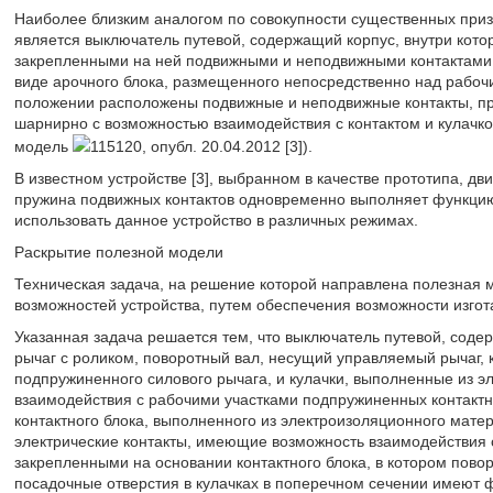
Наиболее близким аналогом по совокупности существенных приз
является выключатель путевой, содержащий корпус, внутри кото
закрепленными на ней подвижными и неподвижными контактами, 
виде арочного блока, размещенного непосредственно над рабочи
положении расположены подвижные и неподвижные контакты, пр
шарнирно с возможностью взаимодействия с контактом и кулачко
модель
115120, опубл. 20.04.2012 [3]).
В известном устройстве [3], выбранном в качестве прототипа, дв
пружина подвижных контактов одновременно выполняет функцию
использовать данное устройство в различных режимах.
Раскрытие полезной модели
Техническая задача, на решение которой направлена полезная 
возможностей устройства, путем обеспечения возможности изго
Указанная задача решается тем, что выключатель путевой, соде
рычаг с роликом, поворотный вал, несущий управляемый рычаг,
подпружиненного силового рычага, и кулачки, выполненные из 
взаимодействия с рабочими участками подпружиненных контакт
контактного блока, выполненного из электроизоляционного мат
электрические контакты, имеющие возможность взаимодействия 
закрепленными на основании контактного блока, в котором пово
посадочные отверстия в кулачках в поперечном сечении имеют ф