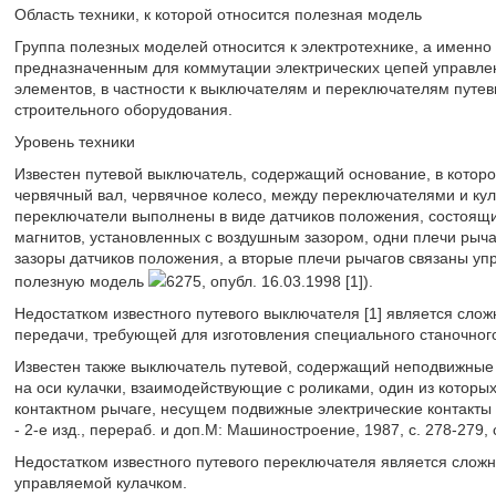
Область техники, к которой относится полезная модель
Группа полезных моделей относится к электротехнике, а именно
предназначенным для коммутации электрических цепей управл
элементов, в частности к выключателям и переключателям путев
строительного оборудования.
Уровень техники
Известен путевой выключатель, содержащий основание, в котор
червячный вал, червячное колесо, между переключателями и ку
переключатели выполнены в виде датчиков положения, состоящи
магнитов, установленных с воздушным зазором, одни плечи рыч
зазоры датчиков положения, а вторые плечи рычагов связаны уп
полезную модель
6275, опубл. 16.03.1998 [1]).
Недостатком известного путевого выключателя [1] является сло
передачи, требующей для изготовления специального станочног
Известен также выключатель путевой, содержащий неподвижные 
на оси кулачки, взаимодействующие с роликами, один из которы
контактном рычаге, несущем подвижные электрические контакты 
- 2-е изд., перераб. и доп.М: Машиностроение, 1987, с. 278-27
Недостатком известного путевого переключателя является сложн
управляемой кулачком.