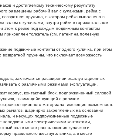
наков и достигаемому техническому результату
рого размещены рабочий вал с кулачками, рейка с
возвратная пружина, в котором рейка выполнена в
м валом с кулачками, внутри рейки в горизонтальном
и этом к рейке под каждым подвижным контактом
м прикреплен толкатель (см. патент на полезную
ижение подвижные контакты от одного кулачка, при этом
 возвратной пружины, что исключает возможность
модель, заключается расширении эксплуатационных
тавливать с различными режимами эксплуатации.
ржит корпус, контактный блок, подпружиненный силовой
 кулачок, взаимодействующий с роликом
электроизоляционного материала, имеющие возможность
ных рычагов, шарнирно закрепленных на основании
ериала, и несущих подпружиненные подвижные
с неподвижными электрическими контактами,
ротный вал в месте расположения кулачков и
орму правильного шестиугольника, а в месте