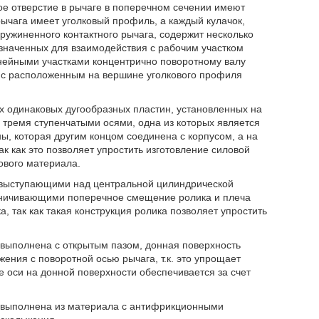
е отверстие в рычаге в поперечном сечении имеют
рычага имеет уголковый профиль, а каждый кулачок,
ужиненного контактного рычага, содержит несколько
наченных для взаимодействия с рабочим участком
нейными участками концентрично поворотному валу
я с расположенным на вершине уголкового профиля
х одинаковых дугообразных пластин, установленных на
 тремя ступенчатыми осями, одна из которых является
ы, которая другим концом соединена с корпусом, а на
к как это позволяет упростить изготовление силовой
ового материала.
с выступающими над центральной цилиндрической
аничивающими поперечное смещение ролика и плеча
, так как такая конструкция ролика позволяет упростить
 выполнена с открытым пазом, донная поверхность
жения с поворотной осью рычага, т.к. это упрощает
е оси на донной поверхности обеспечивается за счет
а выполнена из материала с антифрикционными