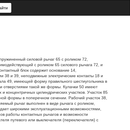
айти
дпружиненный силовой рычаг 65 с роликом 72,
аимодействующий с роликом 65 силового рычага 72, и
онтактный блок содержит основание 14,
 38 и 39, неподвижные электрические контакты 18 и
вала 49, имеющей форму правильного шестиугольника в
ми отверстиями такой же формы. Кулачки 50 имеют
и концентричных цилиндрических участков. Участок 85
ной формы в поперечном сечении. Рабочий участок 38,
ляемый рычаг выполнен в виде рычага с роликом,
бладает широкими эксплуатационными возможностями,
в работы контактных рычагов и возможности
ателя путевого или выключателя (переключателя) с