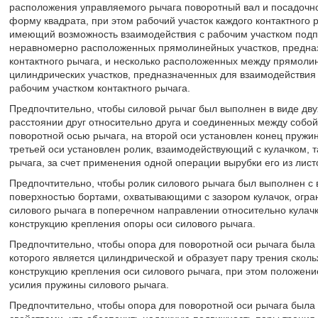
расположения управляемого рычага поворотный вал и посадочно
форму квадрата, при этом рабочий участок каждого контактного 
имеющий возможность взаимодействия с рабочим участком подпр
неравномерно расположенных прямолинейных участков, предназ
контактного рычага, и несколько расположенных между прямоли
цилиндрических участков, предназначенных для взаимодействи
рабочим участком контактного рычага.
Предпочтительно, чтобы силовой рычаг был выполнен в виде дву
расстоянии друг относительно друга и соединенных между собой
поворотной осью рычага, на второй оси установлен конец пружин
третьей оси установлен ролик, взаимодействующий с кулачком, та
рычага, за счет применения одной операции вырубки его из лист
Предпочтительно, чтобы ролик силового рычага был выполнен 
поверхностью бортами, охватывающими с зазором кулачок, огр
силового рычага в поперечном направлении относительно кулачка
конструкцию крепления опоры оси силового рычага.
Предпочтительно, чтобы опора для поворотной оси рычага была
которого является цилиндрической и образует пару трения сколь
конструкцию крепления оси силового рычага, при этом положени
усилия пружины силового рычага.
Предпочтительно, чтобы опора для поворотной оси рычага был