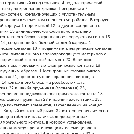
ен герметичный ввод (сальник) 4 под электрический
олты 6 для крепления крышки. Поверхности 7,
ерхностей 8, контактирующих с уплотнительным
крепления к элементам внешнего устройства. В корпусе
кой корпуса 1 перемычкой 12, а другая соединена с
мычки 13 цилиндрической формы, установлено
онтактного блока, закрепленное посредством винта 15
 16, соединенной с боковой стенкой корпуса 1
еские контакты 18 и подвижные электрические контакты
инта, выполненного из токопроводящего материала с
лектрический контактный элемент 20. Возможно
лементом. Неподвижные электрические контакты 18
следующим образом. Шестигранные головки винтов
 пазах 21, препятствующих вращению винтов, а
14 контактного блока. На резьбовую часть
ская 22 и шайба пружинная (гроверная) 23,
епление неподвижного электрического контакта 18,
ом, шайба пружинная 27 и навинчивается гайка 28.
иде контактных элементов, закрепленных на концах
 Каждый контактный рычаг 32 изготовлен из листового
дующей гибкой и пластической деформацией
ямоугольного контура, в котором установлена
оженная между препятствующими ее смещению в
ормации выступом 34 контактного рычага 32 и