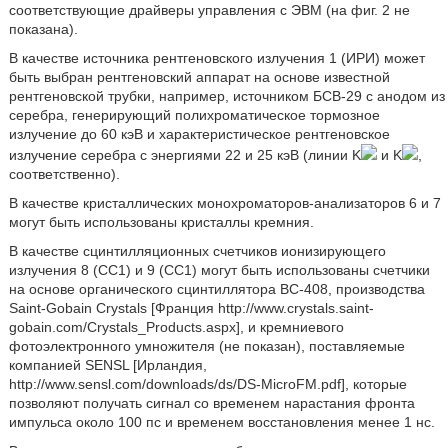
соответствующие драйверы управления с ЭВМ (на фиг. 2 не
показана).
В качестве источника рентгеновского излучения 1 (ИРИ) может
быть выбран рентгеновский аппарат на основе известной
рентгеновской трубки, например, источником БСВ-29 с анодом из
серебра, генерирующий полихроматическое тормозное
излучение до 60 кэВ и характеристическое рентгеновское
излучение серебра с энергиями 22 и 25 кэВ (линии K
и K
,
соответственно).
В качестве кристаллических монохроматоров-анализаторов 6 и 7
могут быть использованы кристаллы кремния.
В качестве сцинтилляционных счетчиков ионизирующего
излучения 8 (СС1) и 9 (СС1) могут быть использованы счетчики
на основе органического сцинтиллятора BC-408, производства
Saint-Gobain Crystals [Франция http://www.crystals.saint-
gobain.com/Crystals_Products.aspx], и кремниевого
фотоэлектронного умножителя (не показан), поставляемые
компанией SENSL [Ирландия,
http://www.sensl.com/downloads/ds/DS-MicroFM.pdf], которые
позволяют получать сигнал со временем нарастания фронта
импульса около 100 пс и временем восстановления менее 1 нс.