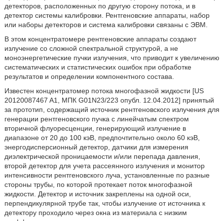
детекторов, расположенных по другую сторону потока, и в
детектор системы калибровки. Рентгеновские аппараты, набор
или наборы детекторов и система калибровки связаны с ЭВМ.
В этом концентратомере рентгеновские аппараты создают
излучение со сложной спектральной структурой, а не
моноэнергетические пучки излучения, что приводит к увеличению
систематических и статистических ошибок при обработке
результатов и определении компонентного состава.
Известен концентратомер потока многофазной жидкости [US
20120087467 A1, МПК G01N23/223 опубл. 12.04.2012] принятый
за прототип, содержащий источник рентгеновского излучения для
генерации рентгеновского пучка с линейчатым спектром
вторичной флуоресценции, генерирующий излучение в
диапазоне от 20 до 100 кэВ, предпочтительно около 60 кэВ,
энергодисперсионный детектор, датчики для измерения
диэлектрической проницаемости и/или перепада давления,
второй детектор для учета рассеянного излучения и монитор
интенсивности рентгеновского луча, установленные по разные
стороны трубы, по которой протекает поток многофазной
жидкости. Детектор и источник закреплены на одной оси,
перпендикулярной трубе так, чтобы излучение от источника к
детектору проходило через окна из материала с низким