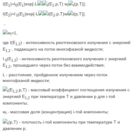
I(E
)=I
(E
)exp[-L
(E
,p,T) w
(p,T)];
1
0
1
i
1
i
i
I(E
)=I
(E
)exp[-L
i(E
,p,T)wi
i(p,T)];
2
0
2
2
...
w
=1,
i
где I(E
) - интенсивность рентгеновского излучения с энергией
1,2
E
, падающего на поток многофазной жидкости;
1,2
I
(E
) - интенсивность рентгеновского излучения с энергией
0
1,2
E
, прошедшего через поток без взаимодействия;
1,2
L - расстояние, пройденное излучением через поток
многофазной жидкости;
(E
,p,T) - массовый коэффициент поглощения излучения с
i
1,2
энергией E
при температуре Т и давлении p для i-той
1,2
компоненты;
w
- массовая доля (концентрация) i-той компоненты;
i
(p,T) - плотность i-той компоненты при температуре Т и
i
давлении p;