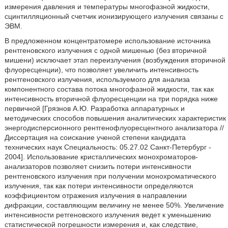
измерения давления и температуры многофазной жидкости,
сцинтилляционный счетчик ионизирующего излучения связаны с
ЭВМ.
В предложенном концентратомере использование источника
рентгеновского излучения с одной мишенью (без вторичной
мишени) исключает этап переизлучения (возбуждения вторичной
флуоресценции), что позволяет увеличить интенсивность
рентгеновского излучения, используемого для анализа
компонентного состава потока многофазной жидкости, так как
интенсивность вторичной флуоресценции на три порядка ниже
первичной [Грязнов А.Ю. Разработка аппаратурных и
методических способов повышения аналитических характеристик
энергодисперсионного рентгенофлуоресцентного анализатора //
Диссертация на соискание ученой степени кандидата
технических наук Специальность: 05.27.02 Санкт-Петербург -
2004]. Использование кристаллических монохроматоров-
анализаторов позволяет снизить потери интенсивности
рентгеновского излучения при получении монохроматического
излучения, так как потери интенсивности определяются
коэффициентом отражения излучения в направлении
дифракции, составляющим величину не менее 50%. Увеличение
интенсивности ретгеновского излучения ведет к уменьшению
статистической погрешности измерения и, как следствие,