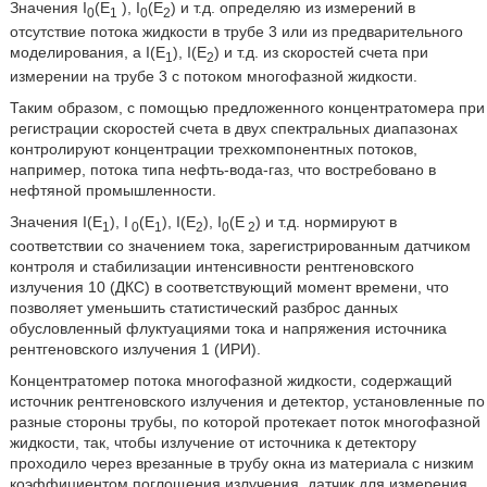
Значения I
(E
), I
(E
) и т.д. определяю из измерений в
0
1
0
2
отсутствие потока жидкости в трубе 3 или из предварительного
моделирования, а I(E
), I(E
) и т.д. из скоростей счета при
1
2
измерении на трубе 3 с потоком многофазной жидкости.
Таким образом, с помощью предложенного концентратомера при
регистрации скоростей счета в двух спектральных диапазонах
контролируют концентрации трехкомпонентных потоков,
например, потока типа нефть-вода-газ, что востребовано в
нефтяной промышленности.
Значения I(E
), I
(E
), I(E
), I
(E
) и т.д. нормируют в
1
0
1
2
0
2
соответствии со значением тока, зарегистрированным датчиком
контроля и стабилизации интенсивности рентгеновского
излучения 10 (ДКС) в соответствующий момент времени, что
позволяет уменьшить статистический разброс данных
обусловленный флуктуациями тока и напряжения источника
рентгеновского излучения 1 (ИРИ).
Концентратомер потока многофазной жидкости, содержащий
источник рентгеновского излучения и детектор, установленные по
разные стороны трубы, по которой протекает поток многофазной
жидкости, так, чтобы излучение от источника к детектору
проходило через врезанные в трубу окна из материала с низким
коэффициентом поглощения излучения, датчик для измерения