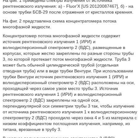
На фиг. 1 приведены спектры излучения от источника
рентгеновского излучения: а) - Fluor'X [US 20120087467], б) - на
основе трубки БСВ-29 после отражения от кристаллов кремния.
На фиг. 2 представлена схема концентратомера потока
многофазной жидкости.
Концентратомер потока многофазной жидкости содержит
источник рентгеновского излучения 1 (ИРИ) и
волнодисперсионный спектрометр 2 (ВДС), размещенные в
корпусах, которые жестко закреплены по разные стороны трубы
3, по которой протекает поток многофазной жидкости. Труба 3
может быть обычной цилиндрической трубой (отдельная
отводная труба) или в виде трубки Вентури. При использовании
трубки Вентури источник рентгеновского излучения 1 (ИРИ) и
волнодисперсионный спектрометр 2 (ВДС) расположены на оси,
проходящей через самое узкое место трубы 3. Источник
рентгеновского излучения 1 (ИРИ) и волнодисперсионный
спектрометр 2 (ВДС) закреплены на одной оси,
перпендикулярной оси симметрии трубы 3 так, чтобы излучение
от источника рентгеновского излучения 1 к волнодисперсионному
спектрометру 2 (ВДС) проходило через окна 4 и 5 из материала с
низким коэффициентом поглощения излучения, например, из
титана, врезанные в трубу 3.