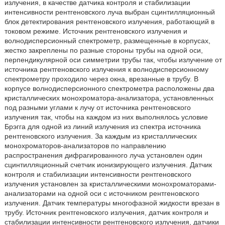
излучения, в качестве датчика контроля и стабилизации
интенсивности рентгеновского луча выбран сцинтилляционный
блок детектирования рентгеновского излучения, работающий в
токовом режиме. Источник рентгеновского излучения и
волнодисперсионный спектрометр, размещенные в корпусах,
жестко закреплены по разные стороны трубы на одной оси,
перпендикулярной оси симметрии трубы так, чтобы излучение от
источника рентгеновского излучения к волнодисперсионному
спектрометру проходило через окна, врезанные в трубу. В
корпусе волнодисперсионного спектрометра расположены два
кристаллических монохроматора-анализатора, установленных
под разными углами к лучу от источника рентгеновского
излучения так, чтобы на каждом из них выполнялось условие
Брэгга для одной из линий излучения из спектра источника
рентгеновского излучения. За каждым из кристаллических
монохроматоров-анализаторов по направлению
распространения дифрагированного луча установлен один
сцинтилляционный счетчик ионизирующего излучения. Датчик
контроля и стабилизации интенсивности рентгеновского
излучения установлен за кристаллическими монохроматорами-
анализаторами на одной оси с источником рентгеновского
излучения. Датчик температуры многофазной жидкости врезан в
трубу. Источник рентгеновского излучения, датчик контроля и
стабилизации интенсивности рентгеновского излучения, датчики