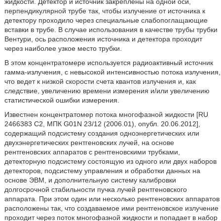
жидкости. Детектор и источник закреплены на одной оси,
перпендикулярной трубе так, чтобы излучение от источника к
детектору проходило через специальные слабопоглащающие
вставки в трубе. В случае использования в качестве трубы трубки
Вентури, ось расположения источника и детектора проходит
через наиболее узкое место трубки.
В этом концентратомере используется радиоактивный источник
гамма-излучения, с невысокой интенсивностью потока излучения,
что ведет к низкой скорости счета квантов излучения и, как
следствие, увеличению времени измерения и/или увеличению
статистической ошибки измерения.
Известнен концентратомер потока многофазной жидкости [RU
2466383 С2, МПК G01N 23/12 (2006.01), опубл. 20.06.2012],
содержащий подсистему создания одноэнергетических или
двухэнергетических рентгеновских лучей, на основе
рентгеновских аппаратов с рентгеновскими трубками,
детекторную подсистему состоящую из одного или двух наборов
детекторов, подсистему управления и обработки данных на
основе ЭВМ, и дополнительную систему калибровки
долгосрочной стабильности пучка лучей рентгеновского
аппарата. При этом один или несколько рентгеновских аппаратов
расположены так, что создаваемое ими рентгеновское излучение
проходит через поток многофазной жидкости и попадает в набор