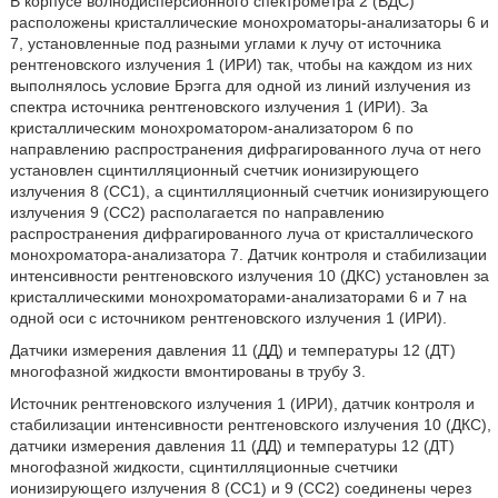
В корпусе волнодисперсионного спектрометра 2 (ВДС)
расположены кристаллические монохроматоры-анализаторы 6 и
7, установленные под разными углами к лучу от источника
рентгеновского излучения 1 (ИРИ) так, чтобы на каждом из них
выполнялось условие Брэгга для одной из линий излучения из
спектра источника рентгеновского излучения 1 (ИРИ). За
кристаллическим монохроматором-анализатором 6 по
направлению распространения дифрагированного луча от него
установлен сцинтилляционный счетчик ионизирующего
излучения 8 (СС1), а сцинтилляционный счетчик ионизирующего
излучения 9 (СС2) располагается по направлению
распространения дифрагированного луча от кристаллического
монохроматора-анализатора 7. Датчик контроля и стабилизации
интенсивности рентгеновского излучения 10 (ДКС) установлен за
кристаллическими монохроматорами-анализаторами 6 и 7 на
одной оси с источником рентгеновского излучения 1 (ИРИ).
Датчики измерения давления 11 (ДД) и температуры 12 (ДТ)
многофазной жидкости вмонтированы в трубу 3.
Источник рентгеновского излучения 1 (ИРИ), датчик контроля и
стабилизации интенсивности рентгеновского излучения 10 (ДКС),
датчики измерения давления 11 (ДД) и температуры 12 (ДТ)
многофазной жидкости, сцинтилляционные счетчики
ионизирующего излучения 8 (СС1) и 9 (СС2) соединены через