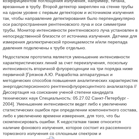
коэффициентом поглощения излучения, например, титана,
врезанные в трубу. Второй детектор закреплен на стенке трубы
на одном уровне с первым детектором и источником излучения
так, чтобы направление детектирования было перпендикулярно
оси распространения рентгеновского луча и оси симметрии
трубы. Монитор интенсивности рентгеновского луча установлен в
непосредственной близости от источника излучения. Датчики для
измерения диэлектрической проницаемости и/или перепада
давления подключены к трубе отдельно.
Недостатком прототипа является уменьшение интенсивности
характеристических линий за счет переизлучения, поскольку
интенсивность вторичной флуоресценции на три порядка ниже
первичной [Грязнов А.Ю. Разработка аппаратурных и
методических способов повышения аналитических характеристик
энергодисперсионного рентгенофлуоресцентного анализатора //
Диссертация на соискание ученой степени кандидата
технических наук Специальность: 05.27.02 Санкт-Петербург -
2004]. Уменьшение интенсивности ведет либо к увеличению
статистических ошибок при определении компонентного состава,
либо к увеличению времени измерения, для того, что бы
скомпенсировать ошибки. К недостаткам также относится
наличие фонового излучения, которое состоит из рассеянного
тормозного излучения со сплошным спектром и