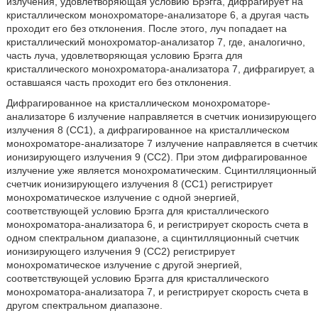
излучения, удовлетворяющая условию Брэгга, дифрагирует на
кристаллическом монохроматоре-анализаторе 6, а другая часть
проходит его без отклонения. После этого, луч попадает на
кристаллический монохроматор-анализатор 7, где, аналогично,
часть луча, удовлетворяющая условию Брэгга для
кристаллического монохроматора-анализатора 7, дифрагирует, а
оставшаяся часть проходит его без отклонения.
Дифрагированное на кристаллическом монохроматоре-
анализаторе 6 излучение направляется в счетчик ионизирующего
излучения 8 (СС1), а дифрагированное на кристаллическом
монохроматоре-анализаторе 7 излучение направляется в счетчик
ионизирующего излучения 9 (СС2). При этом дифрагированное
излучение уже является монохроматическим. Сцинтилляционный
счетчик ионизирующего излучения 8 (СС1) регистрирует
монохроматическое излучение с одной энергией,
соответствующей условию Брэгга для кристаллического
монохроматора-анализатора 6, и регистрирует скорость счета в
одном спектральном диапазоне, а сцинтилляционный счетчик
ионизирующего излучения 9 (СС2) регистрирует
монохроматическое излучение с другой энергией,
соответствующей условию Брэгга для кристаллического
монохроматора-анализатора 7, и регистрирует скорость счета в
другом спектральном диапазоне.