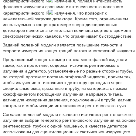
характеристического K
излучения, полная интенсивность
фонового излучения сравнима с интенсивностью полезного
характеристического K
излучения, что приводит к
нежелательной загрузке детектора. Кроме того, ограничением
используемых в концентратомере энергодисперсионных
детекторов является значительная величина мертвого времени
спектрометрических каналов, что ограничивает быстродействие.
Задачей полезной модели является повышение точности и
скорости измерения концентраций потока многофазной жидкости.
Предложенный концентатомер потока многофазной жидкости
также, как в прототипе, содержит источник рентгеновского
излучения и детектор, установленные по разные стороны трубы,
по которой протекает поток многофазной жидкости, причем так,
чтобы излучение от источника к детектору проходило через
специальные окна, врезанные в трубу, из материала с низким
коэффициентом поглощения излучения, например, титана,
датчик для измерения давления, подключенный к трубе, датчик
контроля и стабилизации интенсивности рентгеновского луча.
Согласно полезной модели в качестве источника рентгеновского
излучения выбран генератор рентгеновского излучения на основе
рентгеновской трубки с одной мишенью, в качестве детектора
использованы два сцинтилляционных счетчика ионизирующего