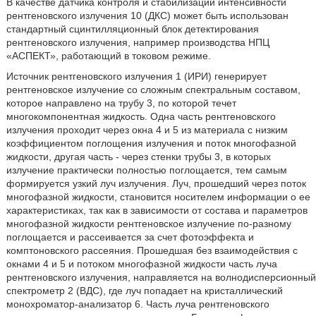
В качестве датчика контроля и стабилизации интенсивности
рентгеновского излучения 10 (ДКС) может быть использован
стандартный сцинтилляционный блок детектирования
рентгеновского излучения, например производства НПЦ
«АСПЕКТ», работающий в токовом режиме.
Источник рентгеновского излучения 1 (ИРИ) генерирует
рентгеновское излучение со сложным спектральным составом,
которое направлено на трубу 3, по которой течет
многокомпонентная жидкость. Одна часть рентгеновского
излучения проходит через окна 4 и 5 из материала с низким
коэффициентом поглощения излучения и поток многофазной
жидкости, другая часть - через стенки трубы 3, в которых
излучение практически полностью поглощается, тем самым
формируется узкий луч излучения. Луч, прошедший через поток
многофазной жидкости, становится носителем информации о ее
характеристиках, так как в зависимости от состава и параметров
многофазной жидкости рентгеновское излучение по-разному
поглощается и рассеивается за счет фотоэффекта и
комптоновского рассеяния. Прошедшая без взаимодействия с
окнами 4 и 5 и потоком многофазной жидкости часть луча
рентгеновского излучения, направляется на волнодисперсионный
спектрометр 2 (ВДС), где луч попадает на кристаллический
монохроматор-анализатор 6. Часть луча рентгеновского