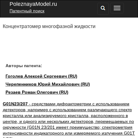
PoleznayaModel.ru
Патентный поиск
Концентратомер многофазной жидкости
Авторы патента:
Гоголев Алексей Сергеевич (RU)
Черепенников Юрий Михайлович (RU)
Резаев Роман Олегович (RU)
G01N23/207
- средствами дифрактометрии с использованием
детекторов, например с использованием различающего спектр
кристалла или анализируемого кристалла, расположенного в
центре, и одного или нескольких детекторов, перемещаемых по
окружности (G01N 23/201 имеет преимущество; спектрометрия
интенсивности индикаторного или измеряемого излучения G01T