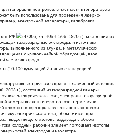
 для генерации нейтронов, в частности к генераторам
может быть использована для проведения ядерно-
апример, электронной аппаратуры, калибровки
атент РФ
347006, кл. H05H 1/06, 1970 г.), состоящий из
ржащей газоразрядные электроды, и источника
тора, выполненного из алунда, и металлических
ел вращения с криволинейной образующей, ввод
й части электрода.
ты (10-100 кумуляций Z-пинча с генерацией
конструктивных признаков принят плазменный источник
00, 2008 г.), состоящий из газоразрядной камеры,
очника электрического тока, электроды газоразрядной
ной камеры введен генератор газа, герметично
чий элемент генератора газа насыщен изотопами
очнику электрического тока, обеспечивая при
газа, выделяющего изотопы водорода в объем
о тока холодный рабочий элемент поглощает изотопы
поверхностей электродов и изолятора.