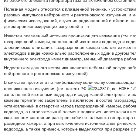
из рабочего элемента генератора газа во включенном состоянии.
Полезная модель относится к плазменной технике, к устройствам
разовых импульсов нейтронного и рентгеновского излучения, и 
физических исследований, изучения радиационной стойкости, н
детекторов ионизирующих излучений и т.п.
Известен плазменный источник проникающего излучения (см. п
газоразрядной камеры, заполненной изотопами водорода и соде
электрического питания. Газоразрядная камера состоит из изоля
электродов в виде коаксиально расположенных один в другом т
внутреннего электрода имеет диаметр, меньший диаметра рабоче
Недостатком данного источника является небольшой ресурс рабо
нейтронного и рентгеновского излучений).
В качестве прототипа по наибольшему количеству совпадающих 
проникающего излучения (см. патент РФ
2342810, кл. H05H 1/
заполненной изотопами водорода и содержащей электроды, и ист
камеры герметично закреплены в изоляторе, в состав газоразряд
установленный в отверстии катода газоразрядной камеры, рабо
водорода, а нагревательный элемент подключен через ключ к ист
включенном состоянии разогрев рабочего элемента генератора 
разрядной камеры, а при выключенном источнике электрическог
водорода, а также примеси, которые выделяются при разряде с 