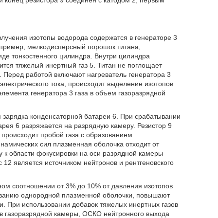
лучения изотопы водорода содержатся в генераторе 3
например, мелкодисперсный порошок титана,
де тонкостенного цилиндра. Внутри цилиндра
тся тяжелый инертный газ 5. Титан не поглощает
. Перед работой включают нагреватель генератора 3
 электрического тока, происходит выделение изотопов
элемента генератора 3 газа в объем газоразрядной
я зарядка конденсаторной батареи 6. При срабатывании
рея 6 разряжается на разрядную камеру. Резистор 9
4 происходит пробой газа с образованием
намических сил плазменная оболочка отходит от
у к области фокусировки на оси разрядной камеры
12 является источником нейтронов и рентгеновского
тном соотношении от 3% до 10% от давления изотопов
ованию однородной плазменной оболочки, повышают
и. При использовании добавок тяжелых инертных газов
в газоразрядной камеры, ОСКО нейтронного выхода