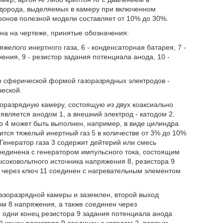
одорода, выделяемых в камеру при включенном
ронов полезной модели составляет от 10% до 30%.
на на чертеже, принятые обозначения:
 тяжелого инертного газа, 6 - конденсаторная батарея, 7 -
ения, 9 - резистор задания потенциала анода, 10 -
о сферической формой газоразрядных электродов -
ческой.
оразрядную камеру, состоящую из двух коаксиально
является анодом 1, а внешний электрод - катодом 2.
ор 4 может быть выполнен, например, в виде цилиндра
тся тяжелый инертный газ 5 в количестве от 3% до 10%
. Генератор газа 3 содержит дейтерий или смесь
оединена с генератором импульсного тока, состоящим
ысоковольтного источника напряжения 8, резистора 9
0 через ключ 11 соединен с нагревательным элементом
азоразрядной камеры и заземлен, второй выход
м 8 напряжения, а также соединен через
 одни конец резистора 9 задания потенциала анода
й конец резистора 9 соединен с катодом 2, первым