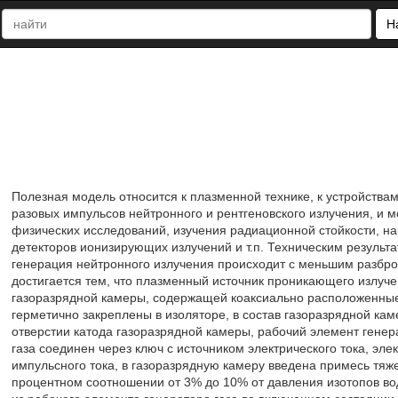
Н
Полезная модель относится к плазменной технике, к устройствам
разовых импульсов нейтронного и рентгеновского излучения, и 
физических исследований, изучения радиационной стойкости, н
детекторов ионизирующих излучений и т.п. Техническим результа
генерация нейтронного излучения происходит с меньшим разбро
достигается тем, что плазменный источник проникающего излуче
газоразрядной камеры, содержащей коаксиально расположенные 
герметично закреплены в изоляторе, в состав газоразрядной кам
отверстии катода газоразрядной камеры, рабочий элемент генер
газа соединен через ключ с источником электрического тока, э
импульсного тока, в газоразрядную камеру введена примесь тяж
процентном соотношении от 3% до 10% от давления изотопов в