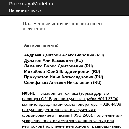
PoleznayaModel.ru
Патентный поиск
Плазменный источник проникающего
излучения
Авторы патента:
Андреев Дмитрий Александрович (RU)
Дулатов Али Каюмович (RU)
Лемешко Борис Дмитриевич (RU)
Михайлов Юрий Владимирович (RU)
Прокуратов Илья Александрович (RU)
Селифанов Алексей Николаевич (RU)
H05H1
- Плазменная техника (термоядерные
реакторы G21B; ионно-лучевые трубки H01J 27/00;
магнитогидродинамические генераторы H02K 44/08;
получение рентгеновского излучения с
формированием плазмы H05G 2/00); получение или
ускорение электрически заряженных частиц или
нейтронов (получение нейтронов от радиоактивных