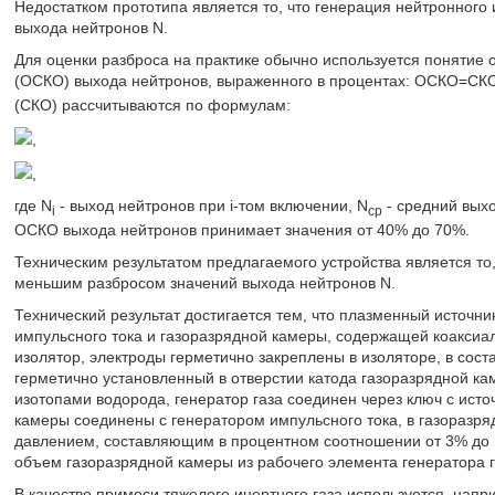
Недостатком прототипа является то, что генерация нейтронного
выхода нейтронов N.
Для оценки разброса на практике обычно используется понятие 
(ОСКО) выхода нейтронов, выраженного в процентах: ОСКО=СК
(СКО) рассчитываются по формулам:
,
,
где N
- выход нейтронов при i-том включении, N
- средний выхо
i
ср
ОСКО выхода нейтронов принимает значения от 40% до 70%.
Техническим результатом предлагаемого устройства является то,
меньшим разбросом значений выхода нейтронов N.
Технический результат достигается тем, что плазменный источн
импульсного тока и газоразрядной камеры, содержащей коаксиа
изолятор, электроды герметично закреплены в изоляторе, в сост
герметично установленный в отверстии катода газоразрядной ка
изотопами водорода, генератор газа соединен через ключ с исто
камеры соединены с генератором импульсного тока, в газоразря
давлением, составляющим в процентном соотношении от 3% до 
объем газоразрядной камеры из рабочего элемента генератора г
В качестве примеси тяжелого инертного газа используется, напри