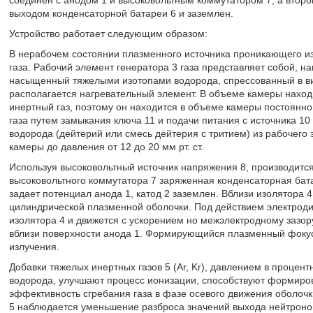
выходом конденсаторной батареи 6 и заземлен.
Устройство работает следующим образом:
В нерабочем состоянии плазменного источника проникающего из
газа. Рабочий элемент генератора 3 газа представляет собой, 
насыщенный тяжелыми изотопами водорода, спрессованный в ви
располагается нагревательный элемент. В объеме камеры находи
инертный газ, поэтому он находится в объеме камеры постоянно
газа путем замыкания ключа 11 и подачи питания с источника 10
водорода (дейтерий или смесь дейтерия с тритием) из рабочего 
камеры до давления от 12 до 20 мм рт. ст.
Используя высоковольтный источник напряжения 8, производитс
высоковольтного коммутатора 7 заряженная конденсаторная бата
задает потенциал анода 1, катод 2 заземлен. Вблизи изолятора 
цилиндрической плазменной оболочки. Под действием электроди
изолятора 4 и движется с ускорением но межэлектродному зазор
вблизи поверхности анода 1. Формирующийся плазменный фокус 
излучения.
Добавки тяжелых инертных газов 5 (Ar, Kr), давлением в процен
водорода, улучшают процесс ионизации, способствуют формир
эффективность сгребания газа в фазе осевого движения оболочк
5 наблюдается уменьшение разброса значений выхода нейтроно