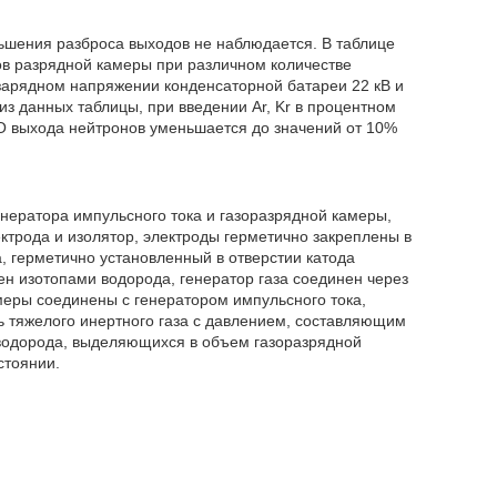
ньшения разброса выходов не наблюдается. В таблице
в разрядной камеры при различном количестве
 зарядном напряжении конденсаторной батареи 22 кВ и
из данных таблицы, при введении Ar, Kr в процентном
О выхода нейтронов уменьшается до значений от 10%
нератора импульсного тока и газоразрядной камеры,
трода и изолятор, электроды герметично закреплены в
а, герметично установленный в отверстии катода
н изотопами водорода, генератор газа соединен через
амеры соединены с генератором импульсного тока,
ь тяжелого инертного газа с давлением, составляющим
 водорода, выделяющихся в объем газоразрядной
стоянии.