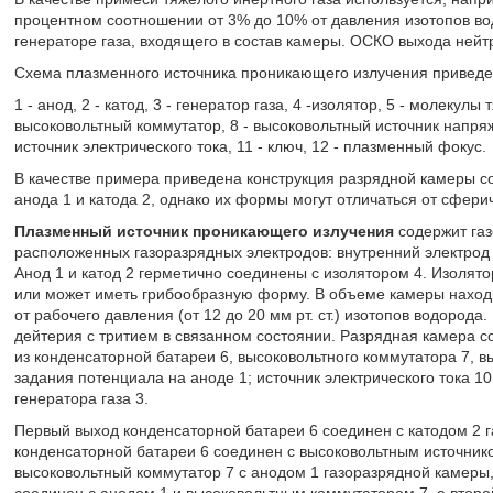
процентном соотношении от 3% до 10% от давления изотопов в
генераторе газа, входящего в состав камеры. ОСКО выхода нейт
Схема плазменного источника проникающего излучения приведе
1 - анод, 2 - катод, 3 - генератор газа, 4 -изолятор, 5 - молекулы
высоковольтный коммутатор, 8 - высоковольтный источник напряж
источник электрического тока, 11 - ключ, 12 - плазменный фокус.
В качестве примера приведена конструкция разрядной камеры с
анода 1 и катода 2, однако их формы могут отличаться от сфери
Плазменный источник проникающего излучения
содержит газ
расположенных газоразрядных электродов: внутренний электрод 
Анод 1 и катод 2 герметично соединены с изолятором 4. Изолят
или может иметь грибообразную форму. В объеме камеры находи
от рабочего давления (от 12 до 20 мм рт. ст.) изотопов водорода
дейтерия с тритием в связанном состоянии. Разрядная камера с
из конденсаторной батареи 6, высоковольтного коммутатора 7, в
задания потенциала на аноде 1; источник электрического тока 1
генератора газа 3.
Первый выход конденсаторной батареи 6 соединен с катодом 2 г
конденсаторной батареи 6 соединен с высоковольтным источнико
высоковольтный коммутатор 7 с анодом 1 газоразрядной камеры,
соединен с анодом 1 и высоковольтным коммутатором 7, а второ