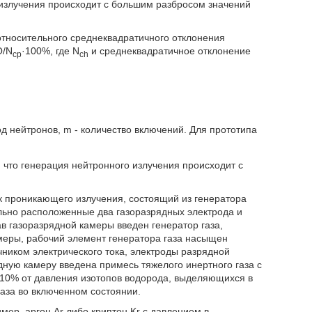
 излучения происходит с большим разбросом значений
относительного среднеквадратичного отклонения
О/N
·100%, где N
и среднеквадратичное отклонение
ср
ch
д нейтронов, m - количество включений. Для прототипа
 что генерация нейтронного излучения происходит с
ик проникающего излучения, состоящий из генератора
льно расположенные два газоразрядных электрода и
ав газоразрядной камеры введен генератор газа,
меры, рабочий элемент генератора газа насыщен
чником электрического тока, электроды разрядной
дную камеру введена примесь тяжелого инертного газа с
10% от давления изотопов водорода, выделяющихся в
аза во включенном состоянии.
мер, аргон Ar либо криптон Kr с давлением в