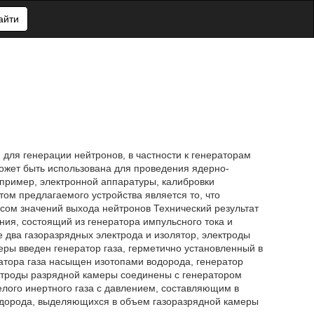
айти
 для генерации нейтронов, в частности к генераторам
может быть использована для проведения ядерно-
апример, электронной аппаратуры, калибровки
том предлагаемого устройства является то, что
сом значений выхода нейтронов Технический результат
ния, состоящий из генератора импульсного тока и
два газоразрядных электрода и изолятор, электроды
еры введен генератор газа, герметично установленный в
атора газа насыщен изотопами водорода, генератор
лектроды разрядной камеры соединены с генератором
елого инертного газа с давлением, составляющим в
одорода, выделяющихся в объем газоразрядной камеры