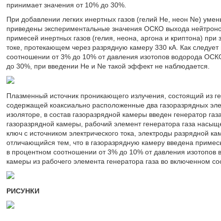
принимает значения от 10% до 30%.
При добавлении легких инертных газов (гелий He, неон Ne) уме
приведены экспериментальные значения ОСКО выхода нейтроно
примесей инертных газов (гелия, неона, аргона и криптона) при
токе, протекающем через разрядную камеру 330 кА. Как следует 
соотношении от 3% до 10% от давления изотопов водорода ОСК
до 30%, при введении He и Ne такой эффект не наблюдается.
Плазменный источник проникающего излучения, состоящий из ге
содержащей коаксиально расположенные два газоразрядных элек
изоляторе, в состав газоразрядной камеры введен генератор газ
газоразрядной камеры, рабочий элемент генератора газа насыще
ключ с источником электрического тока, электроды разрядной к
отличающийся тем, что в газоразрядную камеру введена примес
в процентном соотношении от 3% до 10% от давления изотопов
камеры из рабочего элемента генератора газа во включенном со
РИСУНКИ