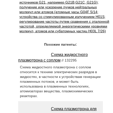
источников G21, например G21B,G21C, G21G);
получение или ускорение пучков нейтральных
молекул или атомов (атомные часы G04F 5/14;
устройства со стимулированным излучением H01S;
регулирование частоты путем сравнения с эталонной
частотой, определяемой энергетическими уровнями
молекул, атомов или субатомных частиц H03L 7/26)
Похожие патенты:
Схема жидкостного
плазмотрона с соплом
// 132295
Схема жидкостного плазмотрона с соплом
относится к технике электрических разрядов в
жидкостях, в частности к устройствам генерации
плазменных потоков, и может быть
использована в плазменных технологиях,
атомизаторах вещества, плазмохимических
реакторах.
Схема плазмотрона для