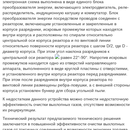
электронная схема выполнена в виде единого блока
преобразователя энергии, включающего электродвигатель, реле-
распределитель, индукционную катушку и коммутатор. Блок
преобразователя энергии посредством проводов соединен с
реактором, включающим установленные и закрепленные в
корпусе разрядники, искровые промежутки которых находятся
внутри корпуса и расположены по спирали относительно
центральной оси корпуса реактора и по винтовой линии
относительно поверхности корпуса реактора с шагом D/2, где D -
диаметр корпуса. При этом угол наклона разрядников к
центральной оси реактора
равен 22°-90°. Напротив искровых
промежутков находится одно из отверстий направляющего
аппарата, выполненного в виде круглой пластины с отверстиями,
и установленного внутри корпуса реактора перед разрядниками.
При этом после разрядников внутри корпуса реактора по
винтовой линии размещены ребра-ловушки, а с внешней стороны
корпуса установлен бункер для сбора угольной пыли.
К недостаткам данного устройства можно отнести недостаточную
эффективность очистки выхлопных газов, отсутствие возможности
их рециркуляции.
Технический результат предлагаемого технического решения
заключается в повышенной эффективности очистки выхлопных
газов от токсичных соединений и возможности экономии топлива