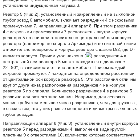
установлена индукционная катушка 3.
Реактор 5 (Фиг. 2), установленный и закрепленный на выхлопной
трубопровод 6 автомобиля, включает разрядники 4 с искровыми
промежутками 7, направляющий аппарат 8. При этом разрядники
4 с искровыми промежутками 7 расположены внутри корпуса
реактора 5 по спирали относительно центральной оси корпуса
реактора (например, по спирали Архимеда) и по винтовой линии
относительно поверхности корпуса реактора с шагом D/2, где D -
диаметр корпуса. Причем угол наклона (
) разрядников 4 к
центральной оси реактора 5 может находиться в диапазоне
22°-90°, в зависимости от типа автомобиля. Причем каждый
искровой промежуток 7 находится на определенном расстоянии
от центральной оси корпуса реактора 5. Эти расстояния отличны
друг от друга из-за расположения разрядников 4 на корпусе
реактора 5 по спирали. Количество разрядников 4 в реакторе 5
различно для разного типа машин. Например, для легковых
машин требуется меньшее число разрядников, чем для грузовых,
в связи с тем, что у них разные мощности и диаметры выхлопных
трубопроводов.
Направляющий аппарат 8 (Фиг. 3), установленный внутри корпуса
реактора 5 перед разрядниками 4, выполнен в виде круглой
пластины 9 с отверстиями 10, количество которых соответствует