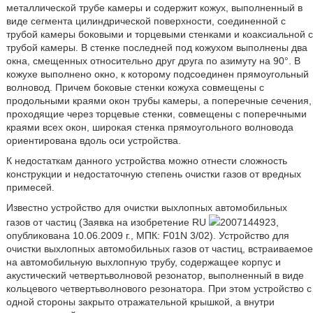
металлической трубе камеры и содержит кожух, выполненный в
виде сегмента цилиндрической поверхности, соединенной с
трубой камеры боковыми и торцевыми стенками и коаксиальной с
трубой камеры. В стенке последней под кожухом выполнены два
окна, смещенных относительно друг друга по азимуту на 90°. В
кожухе выполнено окно, к которому подсоединен прямоугольный
волновод. Причем боковые стенки кожуха совмещены с
продольными краями окон трубы камеры, а поперечные сечения,
проходящие через торцевые стенки, совмещены с поперечными
краями всех окон, широкая стенка прямоугольного волновода
ориентирована вдоль оси устройства.
К недостаткам данного устройства можно отнести сложность
конструкции и недостаточную степень очистки газов от вредных
примесей.
Известно устройство для очистки выхлопных автомобильных
газов от частиц (Заявка на изобретение RU
2007144923,
опубликована 10.06.2009 г., МПК: F01N 3/02). Устройство для
очистки выхлопных автомобильных газов от частиц, встраиваемое
на автомобильную выхлопную трубу, содержащее корпус и
акустический четвертьволновой резонатор, выполненный в виде
кольцевого четвертьволнового резонатора. При этом устройство с
одной стороны закрыто отражательной крышкой, а внутри