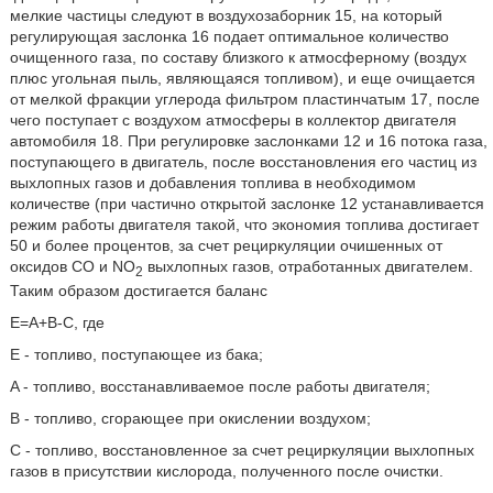
мелкие частицы следуют в воздухозаборник 15, на который
регулирующая заслонка 16 подает оптимальное количество
очищенного газа, по составу близкого к атмосферному (воздух
плюс угольная пыль, являющаяся топливом), и еще очищается
от мелкой фракции углерода фильтром пластинчатым 17, после
чего поступает с воздухом атмосферы в коллектор двигателя
автомобиля 18. При регулировке заслонками 12 и 16 потока газа,
поступающего в двигатель, после восстановления его частиц из
выхлопных газов и добавления топлива в необходимом
количестве (при частично открытой заслонке 12 устанавливается
режим работы двигателя такой, что экономия топлива достигает
50 и более процентов, за счет рециркуляции очишенных от
оксидов CO и NO
выхлопных газов, отработанных двигателем.
2
Таким образом достигается баланс
E=A+B-C, где
E - топливо, поступающее из бака;
A - топливо, восстанавливаемое после работы двигателя;
B - топливо, сгорающее при окислении воздухом;
C - топливо, восстановленное за счет рециркуляции выхлопных
газов в присутствии кислорода, полученного после очистки.