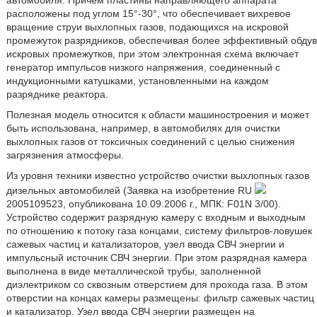
автомобиля. Причем пластины направляющего аппарата
расположены под углом 15°-30°, что обеспечивает вихревое
вращение струи выхлопных газов, подающихся на искровой
промежуток разрядников, обеспечивая более эффективный обдув
искровых промежутков, при этом электронная схема включает
генератор импульсов низкого напряжения, соединенный с
индукционными катушками, установленными на каждом
разряднике реактора.
Полезная модель относится к области машиностроения и может
быть использована, например, в автомобилях для очистки
выхлопных газов от токсичных соединений с целью снижения
загрязнения атмосферы.
Из уровня техники известно устройство очистки выхлопных газов
дизельных автомобилей (Заявка на изобретение RU
2005109523, опубликована 10.09.2006 г., МПК: F01N 3/00).
Устройство содержит разрядную камеру с входным и выходным
по отношению к потоку газа концами, систему фильтров-ловушек
сажевых частиц и катализаторов, узел ввода СВЧ энергии и
импульсный источник СВЧ энергии. При этом разрядная камера
выполнена в виде металлической трубы, заполненной
диэлектриком со сквозным отверстием для прохода газа. В этом
отверстии на концах камеры размещены: фильтр сажевых частиц
и катализатор. Узел ввода СВЧ энергии размещен на