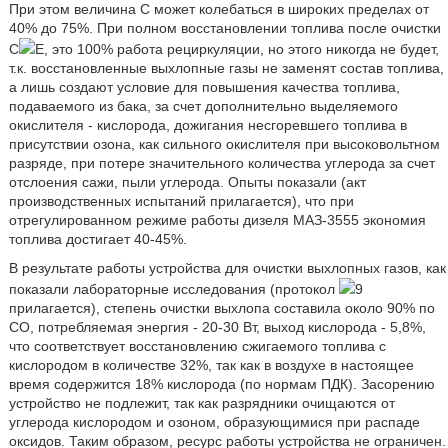
При этом величина С может колебаться в широких пределах от
40% до 75%. При полном восстановлении топлива после очистки
C
E, это 100% работа рециркуляции, но этого никогда не будет,
т.к. восстановленные выхлопные газы не заменят состав топлива,
а лишь создают условие для повышения качества топлива,
подаваемого из бака, за счет дополнительно выделяемого
окислителя - кислорода, дожигания несгоревшего топлива в
присутствии озона, как сильного окислителя при высоковольтном
разряде, при потере значительного количества углерода за счет
отслоения сажи, пыли углерода. Опыты показали (акт
производственных испытаний прилагается), что при
отрегулированном режиме работы дизеля МАЗ-3555 экономия
топлива достигает 40-45%.
В результате работы устройства для очистки выхлопных газов, как
показали лабораторные исследования (протокол
9
прилагается), степень очистки выхлопа составила около 90% по
CO, потребляемая энергия - 20-30 Вт, выход кислорода - 5,8%,
что соответствует восстановлению сжигаемого топлива с
кислородом в количестве 32%, так как в воздухе в настоящее
время содержится 18% кислорода (по нормам ПДК). Засорению
устройство не подлежит, так как разрядники очищаются от
углерода кислородом и озоном, образующимися при распаде
оксидов. Таким образом, ресурс работы устройства не ограничен.