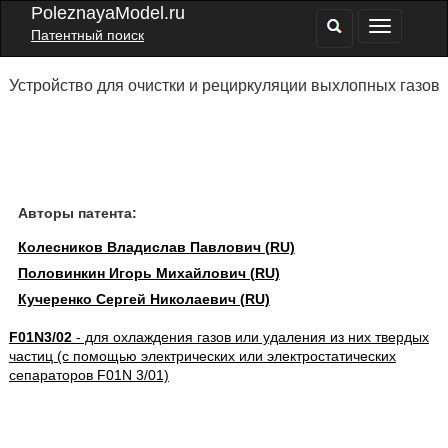
PoleznayaModel.ru
Патентный поиск
Устройство для очистки и рециркуляции выхлопных газов
Авторы патента:
Колесников Владислав Павлович (RU)
Половинкин Игорь Михайлович (RU)
Кучеренко Сергей Николаевич (RU)
F01N3/02
- для охлаждения газов или удаления из них твердых
частиц (с помощью электрических или электростатических
сепараторов F01N 3/01)