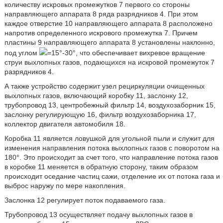
количеству искровых промежутков 7 первого со стороны
направляющего аппарата 8 ряда разрядников 4. При этом
каждое отверстие 10 направляющего аппарата 8 расположено
напротив определенного искрового промежутка 7. Причем
пластины 9 направляющего аппарата 8 установлены наклонно,
под углом
=15°-30°, что обеспечивает вихревое вращение
струи выхлопных газов, подающихся на искровой промежуток 7
разрядников 4.
А также устройство содержит узел рециркуляции очищенных
выхлопных газов, включающий коробку 11, заслонку 12,
трубопровод 13, центробежный фильтр 14, воздухозаборник 15,
заслонку регулирующую 16, фильтр воздухозаборника 17,
коллектор двигателя автомобиля 18.
Коробка 11 является ловушкой для угольной пыли и служит для
изменения направления потока выхлопных газов с поворотом на
180°. Это происходит за счет того, что направление потока газов
в коробке 11 меняется в обратную сторону, таким образом
происходит оседание частиц сажи, отделение их от потока газа и
выброс наружу по мере накопления.
Заслонка 12 регулирует поток подаваемого газа.
Трубопровод 13 осуществляет подачу выхлопных газов в