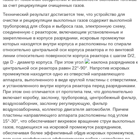
за счет рециркуляции очищенных газов.
Технический результат достигается тем, что устройство для
очистки и рециркуляции выхлопных газов содержит выхлопной
трубопровод для сбора и выброса газа, электронную схему,
соединенную с реактором, включающим установленные и
закрепленные в корпусе разрядники, искровые промежутки
которых находятся внутри корпуса и расположены по спирали
относительно центральной оси корпуса реактора и по винтовой
линии относительно поверхности корпуса реактора с шагом D/2,
где D - диаметр корпуса. При этом угол
наклона разрядников к
центральной оси реактора равен 22°-90°. Напротив искровых
промежутков находится одно из отверстий направляющего
аппарата, выполненного в виде круглой пластины с отверстиями,
и установленного внутри корпуса реактора перед разрядниками.
При этом оно отличается от прототипа тем, что дополнительно
включает коробку, заслонку, трубопровод, центробежный фильтр,
воздухозаборник, заслонку регулирующую, фильтр
воздухозаборника, коллектор двигателя автомобиля. Причем
пластины направляющего аппарата расположены под углом
15°-30°, что обеспечивает вихревое вращение струи выхлопных
газов, подающихся на искровой промежуток разрядников,
обеспечивая более эффективный обдув искровых промежутков,
повышая коэффициент эффективности работы устройства по