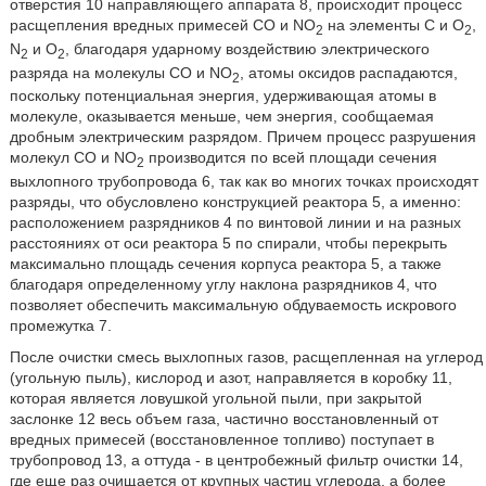
отверстия 10 направляющего аппарата 8, происходит процесс
расщепления вредных примесей CO и NO
на элементы C и O
,
2
2
N
и O
, благодаря ударному воздействию электрического
2
2
разряда на молекулы CO и NO
, атомы оксидов распадаются,
2
поскольку потенциальная энергия, удерживающая атомы в
молекуле, оказывается меньше, чем энергия, сообщаемая
дробным электрическим разрядом. Причем процесс разрушения
молекул CO и NO
производится по всей площади сечения
2
выхлопного трубопровода 6, так как во многих точках происходят
разряды, что обусловлено конструкцией реактора 5, а именно:
расположением разрядников 4 по винтовой линии и на разных
расстояниях от оси реактора 5 по спирали, чтобы перекрыть
максимально площадь сечения корпуса реактора 5, а также
благодаря определенному углу наклона разрядников 4, что
позволяет обеспечить максимальную обдуваемость искрового
промежутка 7.
После очистки смесь выхлопных газов, расщепленная на углерод
(угольную пыль), кислород и азот, направляется в коробку 11,
которая является ловушкой угольной пыли, при закрытой
заслонке 12 весь объем газа, частично восстановленный от
вредных примесей (восстановленное топливо) поступает в
трубопровод 13, а оттуда - в центробежный фильтр очистки 14,
где еще раз очищается от крупных частиц углерода, а более