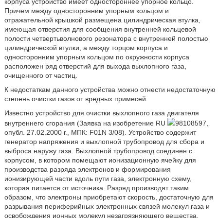
корпуса устройство имеет одностороннее упорное кольцо.
Причем между односторонним упорным кольцом и
отражательной крышкой размещена цилиндрическая втулка,
имеющая отверстия для сообщения внутренней кольцевой
полости четвертьволнового резонатора с внутренней полостью
цилиндрической втулки, а между торцом корпуса и
односторонним упорным кольцом по окружности корпуса
расположен ряд отверстий для выхода выхлопного газа,
очищенного от частиц.
К недостаткам данного устройства можно отнести недостаточную
степень очистки газов от вредных примесей.
Известно устройство для очистки выхлопного газа двигателя
внутреннего сгорания (Заявка на изобретение RU
98108597,
опубл. 27.02.2000 г., МПК: F01N 3/08). Устройство содержит
генератор напряжения и выхлопной трубопровод для сбора и
выброса наружу газа. Выхлопной трубопровод соединен с
корпусом, в котором помещают ионизационную ячейку для
производства разряда электронов и формирования
ионизирующей части вдоль пути газа, электронную схему,
которая питается от источника. Разряд производят таким
образом, что электроны приобретают скорость, достаточную для
разрывания периферийных электронных связей молекул газа и
освобождения ионных молекул незагрязняющего вещества.