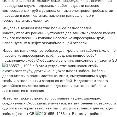
силового кабеля от механических повреждений в скважине при
проведении спуско-подъемных работ подвески насосно-
компрессорных труб с установленными электроцентробежными
насосами в вертикальных, наклонно направленных и
горизонтальных скважинах.
Из уровня техники известно большое разнообразие
конструкторских решений устройств для защиты силового кабеля
при его креплении к колонне насосно-компрессорных труб,
используемых в нефтегазодобывающей отрасли.
Известно, например, устройство для крепления кабеля к колонне
насосно-компрессорных труб, представляющее собой
пружинящую скобу C-образного сечения, описанное в патенте SU
1838571, 1993 г. В этом устройстве один конец скобы
охватывает трубу, другой конец охватывает кабель. Кабель
дополнительно поджимается язычком, выступающим внутрь
скобы и выполненным заодно со скобой. Недостатком такого
устройства является низкая надежность фиксации кабеля и
сложность изготовления.
Известно также устройство, состоящее из двух шарнирно
соединенных С-образных элементов, на внутренней поверхности
одного из которых выполнен паз с упругой вставкой для укладки
кабеля (патент GB
2101655, 1983 г. ). В этом устройстве