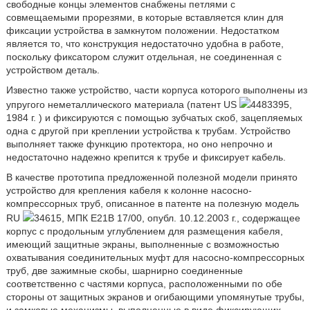
свободные концы элементов снабжены петлями с
совмещаемыми прорезями, в которые вставляется клин для
фиксации устройства в замкнутом положении. Недостатком
является то, что конструкция недостаточно удобна в работе,
поскольку фиксатором служит отдельная, не соединенная с
устройством деталь.
Известно также устройство, части корпуса которого выполнены из
упругого неметаллического материала (патент US
4483395,
1984 г. ) и фиксируются с помощью зубчатых скоб, зацепляемых
одна с другой при креплении устройства к трубам. Устройство
выполняет также функцию протектора, но оно непрочно и
недостаточно надежно крепится к трубе и фиксирует кабель.
В качестве прототипа предложенной полезной модели принято
устройство для крепления кабеля к колонне насосно-
компрессорных труб, описанное в патенте на полезную модель
RU
34615, МПК Е21В 17/00, опубл. 10.12.2003 г., содержащее
корпус с продольным углублением для размещения кабеля,
имеющий защитные экраны, выполненные с возможностью
охватывания соединительных муфт для насосно-компрессорных
труб, две зажимные скобы, шарнирно соединенные
соответственно с частями корпуса, расположенными по обе
стороны от защитных экранов и огибающими упомянутые трубы,