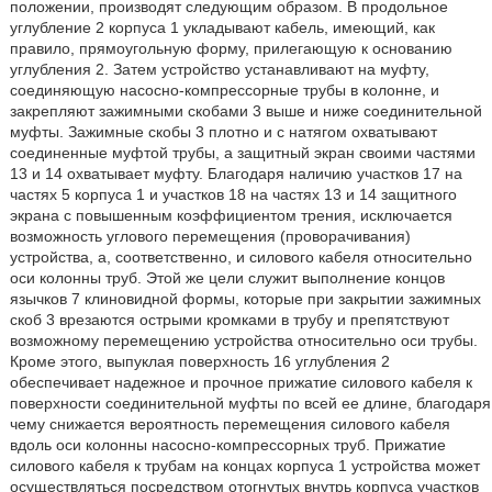
положении, производят следующим образом. В продольное
углубление 2 корпуса 1 укладывают кабель, имеющий, как
правило, прямоугольную форму, прилегающую к основанию
углубления 2. Затем устройство устанавливают на муфту,
соединяющую насосно-компрессорные трубы в колонне, и
закрепляют зажимными скобами 3 выше и ниже соединительной
муфты. Зажимные скобы 3 плотно и с натягом охватывают
соединенные муфтой трубы, а защитный экран своими частями
13 и 14 охватывает муфту. Благодаря наличию участков 17 на
частях 5 корпуса 1 и участков 18 на частях 13 и 14 защитного
экрана с повышенным коэффициентом трения, исключается
возможность углового перемещения (проворачивания)
устройства, а, соответственно, и силового кабеля относительно
оси колонны труб. Этой же цели служит выполнение концов
язычков 7 клиновидной формы, которые при закрытии зажимных
скоб 3 врезаются острыми кромками в трубу и препятствуют
возможному перемещению устройства относительно оси трубы.
Кроме этого, выпуклая поверхность 16 углубления 2
обеспечивает надежное и прочное прижатие силового кабеля к
поверхности соединительной муфты по всей ее длине, благодаря
чему снижается вероятность перемещения силового кабеля
вдоль оси колонны насосно-компрессорных труб. Прижатие
силового кабеля к трубам на концах корпуса 1 устройства может
осуществляться посредством отогнутых внутрь корпуса участков