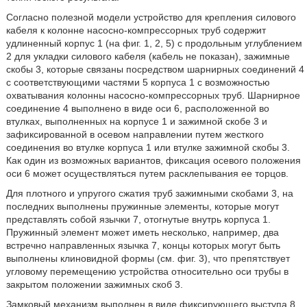
Согласно полезной модели устройство для крепления силового
кабеля к колонне насосно-компрессорных труб содержит
удлиненный корпус 1 (на фиг. 1, 2, 5) с продольным углублением
2 для укладки силового кабеля (кабель не показан), зажимные
скобы 3, которые связаны посредством шарнирных соединений 4
с соответствующими частями 5 корпуса 1 с возможностью
охватывания колонны насосно-компрессорных труб. Шарнирное
соединение 4 выполнено в виде оси 6, расположенной во
втулках, выполненных на корпусе 1 и зажимной скобе 3 и
зафиксированной в осевом направлении путем жесткого
соединения во втулке корпуса 1 или втулке зажимной скобы 3.
Как один из возможных вариантов, фиксация осевого положения
оси 6 может осуществляться путем расклепывания ее торцов.
Для плотного и упругого сжатия труб зажимными скобами 3, на
последних выполнены пружинные элементы, которые могут
представлять собой язычки 7, отогнутые внутрь корпуса 1.
Пружинный элемент может иметь несколько, например, два
встречно направленных язычка 7, концы которых могут быть
выполнены клиновидной формы (см. фиг. 3), что препятствует
угловому перемещению устройства относительно оси трубы в
закрытом положении зажимных скоб 3.
Замковый механизм выполнен в виде фиксирующего выступа 8,