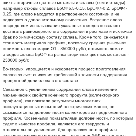
шихты вторичные цветные металлы и сплавы (лом и отходы),
например отходы сплавов БрОФ6,5-0,15, БрОФ7-0,2, БрОФ4-
0,25, где олово находится в растворенном состоянии и не
подвержено дополнительному окислению. Введение олова
посредством использования указанных отходов позволяет
достигать равномерного его содержания в расплаве и исключает
брак по химическому составу сплава. Кроме того, снижается и
стоимость материала профиля, поскольку средняя рыночная
стоимость олова марки О1 - 850000 руб/т, стоимость лома и
отходов сплава БрОФ на рынке вторичных цветных металлов -
238000 руб/т.
Во-вторых, упрощается и ускоряется процесс приготовления
сплава за счет снижения требований к точности поддержания
процентной доли олова в его составе.
Связанное с увеличением содержания олова изменение
механических свойств конечного продукта (коллекторного
профиля), как показали результаты многолетних
эксплуатационных испытаний электрических машин, не
сказывается на долговечности коллекторов из предложенного
профиля. Косвенными показателями долговечности, по которым
судят о качестве профиля, являются его твердость и
относительное удлинение. Для предложенного профиля
значение основного показателя - твердости (НВ) достигается