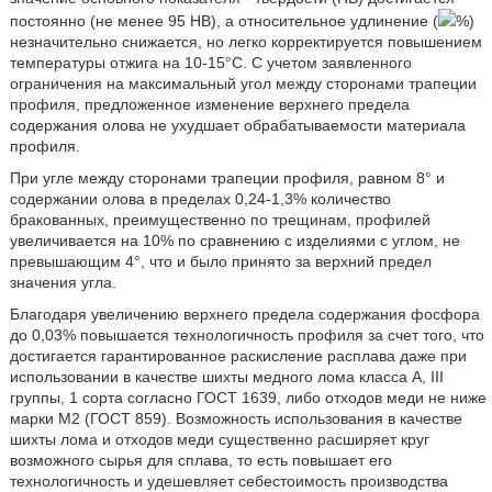
постоянно (не менее 95 НВ), а относительное удлинение (
%)
незначительно снижается, но легко корректируется повышением
температуры отжига на 10-15°C. С учетом заявленного
ограничения на максимальный угол между сторонами трапеции
профиля, предложенное изменение верхнего предела
содержания олова не ухудшает обрабатываемости материала
профиля.
При угле между сторонами трапеции профиля, равном 8° и
содержании олова в пределах 0,24-1,3% количество
бракованных, преимущественно по трещинам, профилей
увеличивается на 10% по сравнению с изделиями с углом, не
превышающим 4°, что и было принято за верхний предел
значения угла.
Благодаря увеличению верхнего предела содержания фосфора
до 0,03% повышается технологичность профиля за счет того, что
достигается гарантированное раскисление расплава даже при
использовании в качестве шихты медного лома класса A, III
группы, 1 сорта согласно ГОСТ 1639, либо отходов меди не ниже
марки M2 (ГОСТ 859). Возможность использования в качестве
шихты лома и отходов меди существенно расширяет круг
возможного сырья для сплава, то есть повышает его
технологичность и удешевляет себестоимость производства