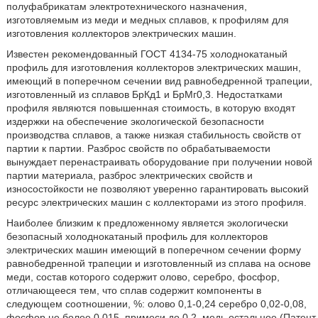
полуфабрикатам электротехнического назначения,
изготовляемым из меди и медных сплавов, к профилям для
изготовления коллекторов электрических машин.
Известен рекомендованный ГОСТ 4134-75 холоднокатаный
профиль для изготовления коллекторов электрических машин,
имеющий в поперечном сечении вид равнобедренной трапеции,
изготовленный из сплавов БрКд1 и БрМг0,3. Недостатками
профиля являются повышенная стоимость, в которую входят
издержки на обеспечение экологической безопасности
производства сплавов, а также низкая стабильность свойств от
партии к партии. Разброс свойств по обрабатываемости
вынуждает перенастраивать оборудование при получении новой
партии материала, разброс электрических свойств и
износостойкости не позволяют уверенно гарантировать высокий
ресурс электрических машин с коллекторами из этого профиля.
Наиболее близким к предложенному является экологически
безопасный холоднокатаный профиль для коллекторов
электрических машин имеющий в поперечном сечении форму
равнобедренной трапеции и изготовленный из сплава на основе
меди, состав которого содержит олово, серебро, фосфор,
отличающееся тем, что сплав содержит компоненты в
следующем соотношении, %: олово 0,1-0,24 серебро 0,02-0,08,
фосфор не более 0,015, примеси до 0,2, медь остальное (Патент