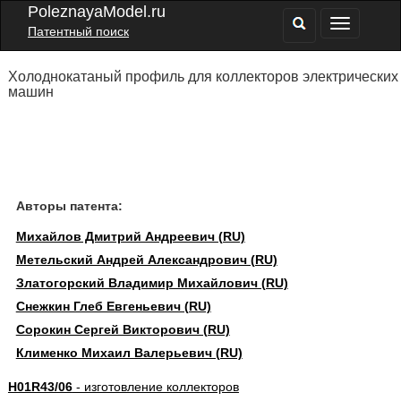
PoleznayaModel.ru
Патентный поиск
Холоднокатаный профиль для коллекторов электрических
машин
Авторы патента:
Михайлов Дмитрий Андреевич (RU)
Метельский Андрей Александрович (RU)
Златогорский Владимир Михайлович (RU)
Снежкин Глеб Евгеньевич (RU)
Сорокин Сергей Викторович (RU)
Клименко Михаил Валерьевич (RU)
H01R43/06
- изготовление коллекторов