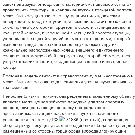
заполнена звукопоглощающим материалом, например сетчатой
проволочной структуры, а крепление втулок в кольцевой полости
может быть осуществлено по внутренним цилиндрическим
поверхностям обода и втулки, при помощи эластичного клеевого
слоя, причем со стороны торцевой плоскости ступицы жестко, в
кольцевой канавке, выполненной в кольцевой полости ступицы,
установлен кольцевой упругий элемент с отверстиями, который
выполнен в виде, по крайней мере, двух плоских упругих
коаксиально расположенных колец, внешнего и внутреннего,
соединенных между собой посредством, по крайней мере, трех
упругих плоских пластин, соединяющих внешнее и внутреннее
кольца.
Полезная модель относится к транспортному машиностроению и
может быть использовано для снижения уровня шума различных
трансмиссий.
Наиболее близким техническим решением к заявленному объекту
является малошумная зубчатая передача для транспортных
средств, осуществляющих доставку пострадавшего в
чрезвычайных ситуациях населения в пункты временного
размещения по патенту РФ
131836 (прототип), содержащая
обод, ступицу, несущий диск для соединения обода со ступицей и
размещенный со стороны торца обода вибродемпфирующий