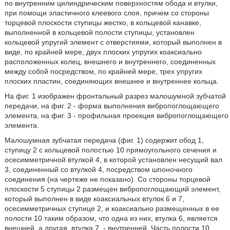
по внутренним цилиндрическим поверхностям обода и втулки,
при помощи эластичного клеевого слоя, причем со стороны
торцевой плоскости ступицы жестко, в кольцевой канавке,
выполненной в кольцевой полости ступицы, установлен
кольцевой упругий элемент с отверстиями, который выполнен в
виде, по крайней мере, двух плоских упругих коаксиально
расположенных колец, внешнего и внутреннего, соединенных
между собой посредством, по крайней мере, трех упругих
плоских пластин, соединяющих внешнее и внутреннее кольца.
На фиг. 1 изображен фронтальный разрез малошумной зубчатой
передачи, на фиг. 2 - форма выполнения вибропоглощающего
элемента, на фиг. 3 - профильная проекция вибропоглощающего
элемента.
Малошумная зубчатая передача (фиг. 1) содержит обод 1,
ступицу 2 с кольцевой полостью 10 прямоугольного сечения и
осесимметричной втулкой 4, в которой установлен несущий вал
3, соединенный со втулкой 4, посредством шпоночного
соединения (на чертеже не показано). Со стороны торцевой
плоскости 5 ступицы 2 размещен вибропоглощающий элемент,
который выполнен в виде коаксиальных втулок 6 и 7,
осесимметричных ступице 2, и коаксиально размещенных в ее
полости 10 таким образом, что одна из них, втулка 6, является
внешней, а другая, втулка 7, - внутренней. Часть полости 10,