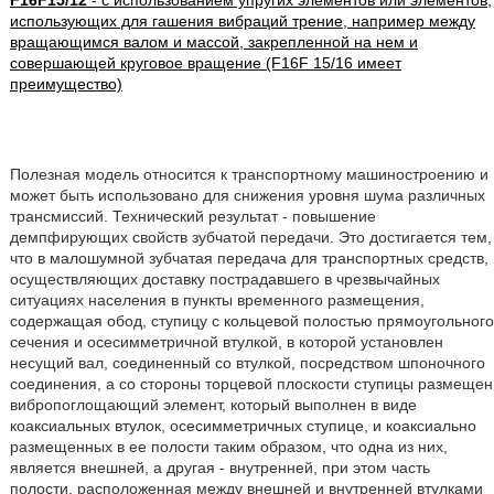
F16F15/12
- с использованием упругих элементов или элементов,
использующих для гашения вибраций трение, например между
вращающимся валом и массой, закрепленной на нем и
совершающей круговое вращение (F16F 15/16 имеет
преимущество)
Полезная модель относится к транспортному машиностроению и
может быть использовано для снижения уровня шума различных
трансмиссий. Технический результат - повышение
демпфирующих свойств зубчатой передачи. Это достигается тем,
что в малошумной зубчатая передача для транспортных средств,
осуществляющих доставку пострадавшего в чрезвычайных
ситуациях населения в пункты временного размещения,
содержащая обод, ступицу с кольцевой полостью прямоугольного
сечения и осесимметричной втулкой, в которой установлен
несущий вал, соединенный со втулкой, посредством шпоночного
соединения, а со стороны торцевой плоскости ступицы размещен
вибропоглощающий элемент, который выполнен в виде
коаксиальных втулок, осесимметричных ступице, и коаксиально
размещенных в ее полости таким образом, что одна из них,
является внешней, а другая - внутренней, при этом часть
полости, расположенная между внешней и внутренней втулками