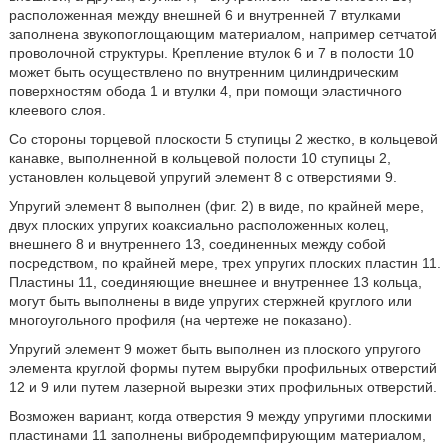
расположенная между внешней 6 и внутренней 7 втулками
заполнена звукопоглощающим материалом, например сетчатой
проволочной структуры. Крепление втулок 6 и 7 в полости 10
может быть осуществлено по внутренним цилиндрическим
поверхностям обода 1 и втулки 4, при помощи эластичного
клеевого слоя.
Со стороны торцевой плоскости 5 ступицы 2 жестко, в кольцевой
канавке, выполненной в кольцевой полости 10 ступицы 2,
установлен кольцевой упругий элемент 8 с отверстиями 9.
Упругий элемент 8 выполнен (фиг. 2) в виде, по крайней мере,
двух плоских упругих коаксиально расположенных колец,
внешнего 8 и внутреннего 13, соединенных между собой
посредством, по крайней мере, трех упругих плоских пластин 11.
Пластины 11, соединяющие внешнее и внутреннее 13 кольца,
могут быть выполнены в виде упругих стержней круглого или
многоугольного профиля (на чертеже не показано).
Упругий элемент 9 может быть выполнен из плоского упругого
элемента круглой формы путем вырубки профильных отверстий
12 и 9 или путем лазерной вырезки этих профильных отверстий.
Возможен вариант, когда отверстия 9 между упругими плоскими
пластинами 11 заполнены вибродемпфирующим материалом,