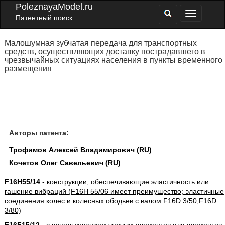
PoleznayaModel.ru
Патентный поиск
Малошумная зубчатая передача для транспортных
средств, осуществляющих доставку пострадавшего в
чрезвычайных ситуациях населения в пункты временного
размещения
Авторы патента:
Трофимов Алексей Владимирович (RU)
Кочетов Олег Савельевич (RU)
F16H55/14
- конструкции, обеспечивающие эластичность или
гашение вибраций (F16H 55/06 имеет преимущество; эластичные
соединения колес и колесных ободьев с валом F16D 3/50,F16D
3/80)