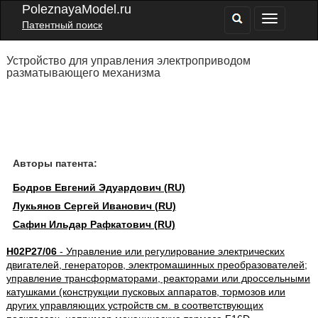
PoleznayaModel.ru
Патентный поиск
Устройство для управления электроприводом
разматывающего механизма
Авторы патента:
Бодров Евгений Эдуардович (RU)
Лукьянов Сергей Иванович (RU)
Сафин Ильдар Рафкатович (RU)
H02P27/06
- Управление или регулирование электрических
двигателей, генераторов, электромашинных преобразователей;
управление трансформаторами, реакторами или дроссельными
катушками (конструкции пусковых аппаратов, тормозов или
других управляющих устройств см. в соответствующих