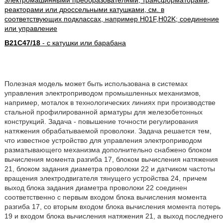
электромашинными преобразователями, трансформаторами,
реакторами или дроссельными катушками, см. в
соответствующих подклассах, например H01F,H02K; соединение
или управление
B21C47/18
- с катушки или барабана
Полезная модель может быть использована в системах
управления электроприводом промышленных механизмов,
например, моталок в технологических линиях при производстве
стальной профилированной арматуры для железобетонных
конструкций. Задача - повышение точности регулирования
натяжения обрабатываемой проволоки. Задача решается тем,
что известное устройство для управления электроприводом
разматывающего механизма дополнительно снабжено блоком
вычисления момента разгиба 17, блоком вычисления натяжения
21, блоком задания диаметра проволоки 22 и датчиком частоты
вращения электродвигателя тянущего устройства 24, причем
выход блока задания диаметра проволоки 22 соединен
соответственно с первым входом блока вычисления момента
разгиба 17, со вторым входом блока вычисления момента потерь
19 и входом блока вычисления натяжения 21, а выход последнего