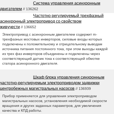
Система управления асинхронным
двигателем
// 136262
Частотно регулируемый трехфазный
асинхронный электропривод со свойством
живучести
// 136652
Электропривод с асинхронным двигателем содержит m-
трехфазных мостовых инверторов, силовые входы которых
подключены к положительному и отрицательному выводам
источника питания постоянного тока, при этом выходы каждой
из трех фаз инверторов объединены и подключены через
соответствующий датчик тока к соответствующей обмотке
статора асинхронного двигателя.
Шкаф блока управления синхронным
частотно-регулируемым электроприводом задвижки
центробежных магистральных насосов
// 136939
Прибор применяется для управления электроприводом
магистральных насосов, установления необходимой скорости
вращения и других заданных параметров, для увеличения
качества и КПД работы.