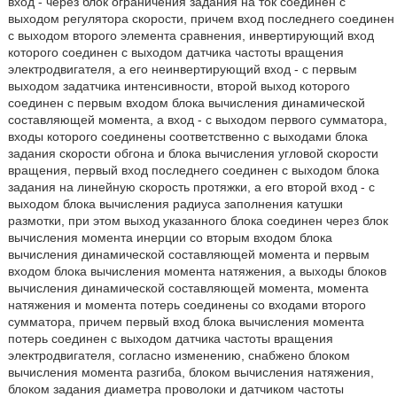
вход - через блок ограничения задания на ток соединен с
выходом регулятора скорости, причем вход последнего соединен
с выходом второго элемента сравнения, инвертирующий вход
которого соединен с выходом датчика частоты вращения
электродвигателя, а его неинвертирующий вход - с первым
выходом задатчика интенсивности, второй выход которого
соединен с первым входом блока вычисления динамической
составляющей момента, а вход - с выходом первого сумматора,
входы которого соединены соответственно с выходами блока
задания скорости обгона и блока вычисления угловой скорости
вращения, первый вход последнего соединен с выходом блока
задания на линейную скорость протяжки, а его второй вход - с
выходом блока вычисления радиуса заполнения катушки
размотки, при этом выход указанного блока соединен через блок
вычисления момента инерции со вторым входом блока
вычисления динамической составляющей момента и первым
входом блока вычисления момента натяжения, а выходы блоков
вычисления динамической составляющей момента, момента
натяжения и момента потерь соединены со входами второго
сумматора, причем первый вход блока вычисления момента
потерь соединен с выходом датчика частоты вращения
электродвигателя, согласно изменению, снабжено блоком
вычисления момента разгиба, блоком вычисления натяжения,
блоком задания диаметра проволоки и датчиком частоты