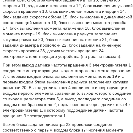
сумматоры, блок ограничения задания на ток 10, регулятор
скорости 11, задатчик интенсивности 12, блок вычисления угловой
скорости вращения 13, блок вычисления момента инерции 14,
блок задания скорости обгона 15, блок вычисления динамической
составляющей момента 16, блок вычисления момента разгиба
17, блок вычисления момента натяжения 18, блок вычисления
момента потерь 19, блок вычисления радиуса заполнения
катушки размотки 20, блок вычисления натяжения 21, блок
задания диаметра проволоки 22, блок задания на линейную
скорость протяжки 23, датчик частоты вращения 24
электродвигателя тянущего устройства (на рис. не показан).
При этом выход датчика частоты вращения 3 электродвигателя 1
соединен с инвертирующим входом второго элемента сравнения
7, с первым входом блока вычисления момента потерь 19 и с
первым входом блока вычисления радиуса заполнения катушки
размотки 20. Выход датчика тока 4 соединен с инвертирующим
входом первого элемента сравнения 6, выход которого соединен
со входом регулятора тока 5, а выход последнего соединен со
входом преобразователя 2, подключенного через датчик тока 4 к
электродвигателю 1, к которому подсоединен датчик частоты
вращения 3 электродвигателя 1.
Выход блока задания диаметра 22 проволоки соединен
соответственно с первым входом блока вычисления момента