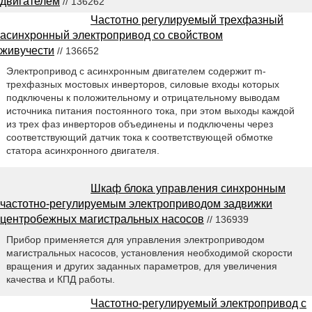
двигателем
// 136262
Частотно регулируемый трехфазный
асинхронный электропривод со свойством
живучести
// 136652
Электропривод с асинхронным двигателем содержит m-
трехфазных мостовых инверторов, силовые входы которых
подключены к положительному и отрицательному выводам
источника питания постоянного тока, при этом выходы каждой
из трех фаз инверторов объединены и подключены через
соответствующий датчик тока к соответствующей обмотке
статора асинхронного двигателя.
Шкаф блока управления синхронным
частотно-регулируемым электроприводом задвижки
центробежных магистральных насосов
// 136939
Прибор применяется для управления электроприводом
магистральных насосов, установления необходимой скорости
вращения и других заданных параметров, для увеличения
качества и КПД работы.
Частотно-регулируемый электропривод с