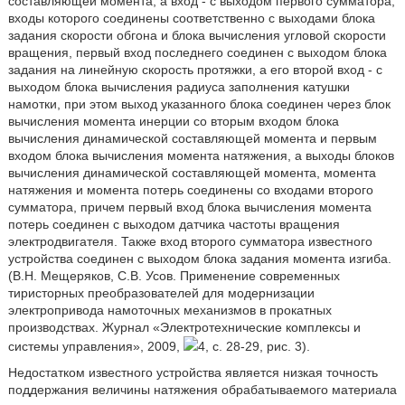
составляющей момента, а вход - с выходом первого сумматора,
входы которого соединены соответственно с выходами блока
задания скорости обгона и блока вычисления угловой скорости
вращения, первый вход последнего соединен с выходом блока
задания на линейную скорость протяжки, а его второй вход - с
выходом блока вычисления радиуса заполнения катушки
намотки, при этом выход указанного блока соединен через блок
вычисления момента инерции со вторым входом блока
вычисления динамической составляющей момента и первым
входом блока вычисления момента натяжения, а выходы блоков
вычисления динамической составляющей момента, момента
натяжения и момента потерь соединены со входами второго
сумматора, причем первый вход блока вычисления момента
потерь соединен с выходом датчика частоты вращения
электродвигателя. Также вход второго сумматора известного
устройства соединен с выходом блока задания момента изгиба.
(В.Н. Мещеряков, C.B. Усов. Применение современных
тиристорных преобразователей для модернизации
электропривода намоточных механизмов в прокатных
производствах. Журнал «Электротехнические комплексы и
системы управления», 2009,
4, с. 28-29, рис. 3).
Недостатком известного устройства является низкая точность
поддержания величины натяжения обрабатываемого материала