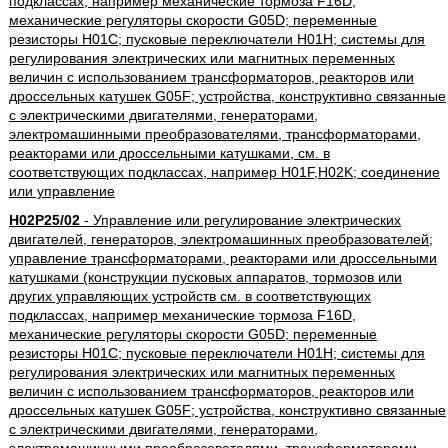
подклассах, например механические тормоза F16D,
механические регуляторы скорости G05D; переменные
резисторы H01C; пусковые переключатели H01H; системы для
регулирования электрических или магнитных переменных
величин с использованием трансформаторов, реакторов или
дроссельных катушек G05F; устройства, конструктивно связанные
с электрическими двигателями, генераторами,
электромашинными преобразователями, трансформаторами,
реакторами или дроссельными катушками, см. в
соответствующих подклассах, например H01F,H02K; соединение
или управление
H02P25/02
- Управление или регулирование электрических
двигателей, генераторов, электромашинных преобразователей;
управление трансформаторами, реакторами или дроссельными
катушками (конструкции пусковых аппаратов, тормозов или
других управляющих устройств см. в соответствующих
подклассах, например механические тормоза F16D,
механические регуляторы скорости G05D; переменные
резисторы H01C; пусковые переключатели H01H; системы для
регулирования электрических или магнитных переменных
величин с использованием трансформаторов, реакторов или
дроссельных катушек G05F; устройства, конструктивно связанные
с электрическими двигателями, генераторами,