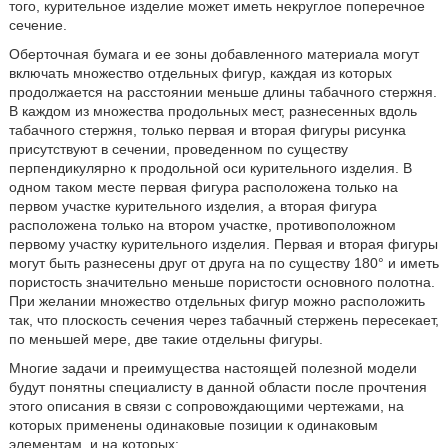
того, курительное изделие может иметь некруглое поперечное
сечение.
Оберточная бумага и ее зоны добавленного материала могут
включать множество отдельных фигур, каждая из которых
продолжается на расстоянии меньше длины табачного стержня.
В каждом из множества продольных мест, разнесенных вдоль
табачного стержня, только первая и вторая фигуры рисунка
присутствуют в сечении, проведенном по существу
перпендикулярно к продольной оси курительного изделия. В
одном таком месте первая фигура расположена только на
первом участке курительного изделия, а вторая фигура
расположена только на втором участке, противоположном
первому участку курительного изделия. Первая и вторая фигуры
могут быть разнесены друг от друга на по существу 180° и иметь
пористость значительно меньше пористости основного полотна.
При желании множество отдельных фигур можно расположить
так, что плоскость сечения через табачный стержень пересекает,
по меньшей мере, две такие отдельны фигуры.
Многие задачи и преимущества настоящей полезной модели
будут понятны специалисту в данной области после прочтения
этого описания в связи с сопровождающими чертежами, на
которых применены одинаковые позиции к одинаковым
элементам, и на которых: