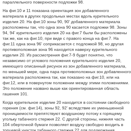
параллельного поверхности подложки 98.
На фиг.10 и 11 показана ориентация зон добавленного
материала в других продольных местах вдоль курительного
изделия 20. На фиг.10 зоны 90, 90' добавленного материала
расположены так, что одна зона 90 касается подложки 98. Зоны
94, 94' курительного изделия 20 на фиг.7 были бы расположены
так же, как на фиг.10, при виде с правого конца на фиг.7. На
фиг.11 одна зона 96' соприкасается с подложкой 98, но другая
противоположная зона 96 находится наверху курительного
изделия 20. Из рассмотрения фиг.7-9 будет понятно, что
независимо от углового положения курительного изделия 20,
имеющего описанный рисунок из зон добавленного материала,
по меньшей мере, одна пара противоположных зон добавленного
материала расположена так, как показано на фиг.10, или на
фиг.12, или в повернутом положении между этими положениями.
Это положение названо выше как ориентированная область
гашения 101.
Когда курительное изделие 20 находится в состоянии свободного
горения (см. фиг.14), зоны 92, 92' вследствие их уменьшенной
проницаемости препятствуют воздушному потоку к горящему
угольку табачного стержня 22. С другой стороны, нижняя часть
104 оберточной бумаги позволяет воздуху свободно входить в
торцевой участок табачного стержня 22 для поддержания