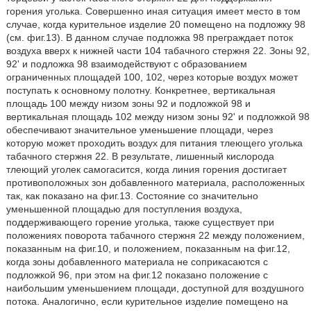
горения уголька. Совершенно иная ситуация имеет место в том
случае, когда курительное изделие 20 помещено на подложку 98
(см. фиг.13). В данном случае подложка 98 преграждает поток
воздуха вверх к нижней части 104 табачного стержня 22. Зоны 92,
92' и подложка 98 взаимодействуют с образованием
ограниченных площадей 100, 102, через которые воздух может
поступать к основному полотну. Конкретнее, вертикальная
площадь 100 между низом зоны 92 и подложкой 98 и
вертикальная площадь 102 между низом зоны 92' и подложкой 98
обеспечивают значительное уменьшение площади, через
которую может проходить воздух для питания тлеющего уголька
табачного стержня 22. В результате, лишенный кислорода
тлеющий уголек самогасится, когда линия горения достигает
противоположных зон добавленного материала, расположенных
так, как показано на фиг.13. Состояние со значительно
уменьшенной площадью для поступления воздуха,
поддерживающего горение уголька, также существует при
положениях поворота табачного стержня 22 между положением,
показанным на фиг.10, и положением, показанным на фиг.12,
когда зоны добавленного материала не соприкасаются с
подложкой 96, при этом на фиг.12 показано положение с
наибольшим уменьшением площади, доступной для воздушного
потока. Аналогично, если курительное изделие помещено на