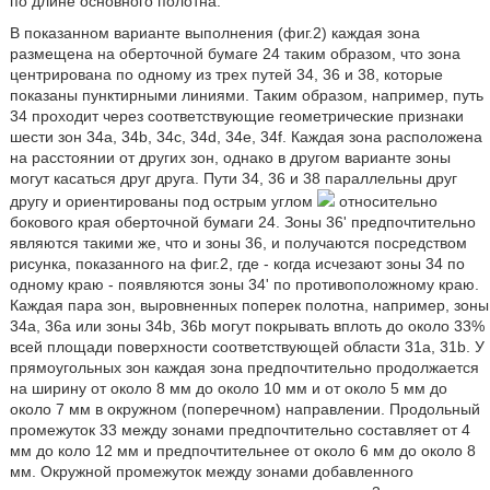
по длине основного полотна.
В показанном варианте выполнения (фиг.2) каждая зона
размещена на оберточной бумаге 24 таким образом, что зона
центрирована по одному из трех путей 34, 36 и 38, которые
показаны пунктирными линиями. Таким образом, например, путь
34 проходит через соответствующие геометрические признаки
шести зон 34а, 34b, 34с, 34d, 34е, 34f. Каждая зона расположена
на расстоянии от других зон, однако в другом варианте зоны
могут касаться друг друга. Пути 34, 36 и 38 параллельны друг
другу и ориентированы под острым углом
относительно
бокового края оберточной бумаги 24. Зоны 36' предпочтительно
являются такими же, что и зоны 36, и получаются посредством
рисунка, показанного на фиг.2, где - когда исчезают зоны 34 по
одному краю - появляются зоны 34' по противоположному краю.
Каждая пара зон, выровненных поперек полотна, например, зоны
34а, 36а или зоны 34b, 36b могут покрывать вплоть до около 33%
всей площади поверхности соответствующей области 31а, 31b. У
прямоугольных зон каждая зона предпочтительно продолжается
на ширину от около 8 мм до около 10 мм и от около 5 мм до
около 7 мм в окружном (поперечном) направлении. Продольный
промежуток 33 между зонами предпочтительно составляет от 4
мм до коло 12 мм и предпочтительнее от около 6 мм до около 8
мм. Окружной промежуток между зонами добавленного