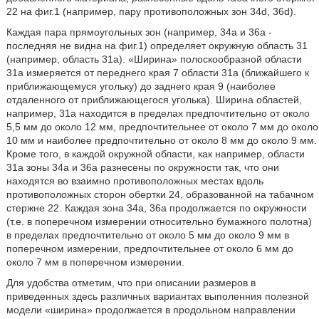
22 на фиг.1 (например, пару противоположных зон 34d, 36d).
Каждая пара прямоугольных зон (например, 34а и 36а -
последняя не видна на фиг.1) определяет окружную область 31
(например, область 31а). «Ширина» полоскообразной области
31а измеряется от переднего края 7 области 31а (ближайшего к
приближающемуся угольку) до заднего края 9 (наиболее
отдаленного от приближающегося уголька). Ширина областей,
например, 31а находится в пределах предпочтительно от около
5,5 мм до около 12 мм, предпочтительнее от около 7 мм до около
10 мм и наиболее предпочтительно от около 8 мм до около 9 мм.
Кроме того, в каждой окружной области, как например, области
31а зоны 34а и 36а разнесены по окружности так, что они
находятся во взаимно противоположных местах вдоль
противоположных сторон обертки 24, образованной на табачном
стержне 22. Каждая зона 34а, 36а продолжается по окружности
(т.е. в поперечном измерении относительно бумажного полотна)
в пределах предпочтительно от около 5 мм до около 9 мм в
поперечном измерении, предпочтительнее от около 6 мм до
около 7 мм в поперечном измерении.
Для удобства отметим, что при описании размеров в
приведенных здесь различных вариантах выполенния полезной
модели «ширина» продолжается в продольном направлении