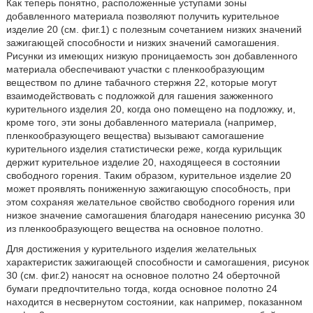
Как теперь понятно, расположенные уступами зоны
добавленного материала позволяют получить курительное
изделие 20 (см. фиг.1) с полезным сочетанием низких значений
зажигающей способности и низких значений самогашения.
Рисунки из имеющих низкую проницаемость зон добавленного
материала обеспечивают участки с пленкообразующим
веществом по длине табачного стержня 22, которые могут
взаимодействовать с подложкой для гашения зажженного
курительного изделия 20, когда оно помещено на подложку, и,
кроме того, эти зоны добавленного материала (например,
пленкообразующего вещества) вызывают самогашение
курительного изделия статистически реже, когда курильщик
держит курительное изделие 20, находящееся в состоянии
свободного горения. Таким образом, курительное изделие 20
может проявлять пониженную зажигающую способность, при
этом сохраняя желательное свойство свободного горения или
низкое значение самогашения благодаря нанесению рисунка 30
из пленкообразующего вещества на основное полотно.
Для достижения у курительного изделия желательных
характеристик зажигающей способности и самогашения, рисунок
30 (см. фиг.2) наносят на основное полотно 24 оберточной
бумаги предпочтительно тогда, когда основное полотно 24
находится в несвернутом состоянии, как например, показанном