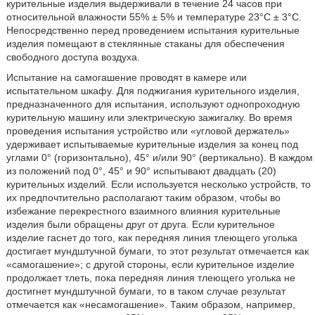
курительные изделия выдерживали в течение 24 часов при
относительной влажности 55% ± 5% и температуре 23°С ± 3°С.
Непосредственно перед проведением испытания курительные
изделия помещают в стеклянные стаканы для обеспечения
свободного доступа воздуха.
Испытание на самогашение проводят в камере или
испытательном шкафу. Для поджигания курительного изделия,
предназначенного для испытания, используют однопроходную
курительную машину или электрическую зажигалку. Во время
проведения испытания устройство или «угловой держатель»
удерживает испытываемые курительные изделия за конец под
углами 0° (горизонтально), 45° и/или 90° (вертикально). В каждом
из положений под 0°, 45° и 90° испытывают двадцать (20)
курительных изделий. Если используется несколько устройств, то
их предпочтительно располагают таким образом, чтобы во
избежание перекрестного взаимного влияния курительные
изделия были обращены друг от друга. Если курительное
изделие гаснет до того, как передняя линия тлеющего уголька
достигает мундштучной бумаги, то этот результат отмечается как
«самогашение»; с другой стороны, если курительное изделие
продолжает тлеть, пока передняя линия тлеющего уголька не
достигнет мундштучной бумаги, то в таком случае результат
отмечается как «несамогашение». Таким образом, например,