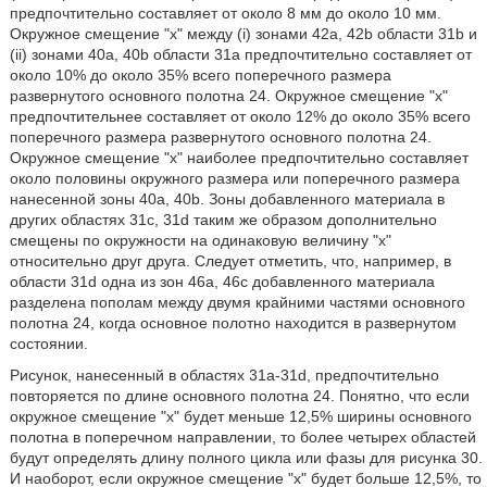
предпочтительно составляет от около 8 мм до около 10 мм.
Окружное смещение "х" между (i) зонами 42а, 42b области 31b и
(ii) зонами 40а, 40b области 31а предпочтительно составляет от
около 10% до около 35% всего поперечного размера
развернутого основного полотна 24. Окружное смещение "х"
предпочтительнее составляет от около 12% до около 35% всего
поперечного размера развернутого основного полотна 24.
Окружное смещение "х" наиболее предпочтительно составляет
около половины окружного размера или поперечного размера
нанесенной зоны 40а, 40b. Зоны добавленного материала в
других областях 31с, 31d таким же образом дополнительно
смещены по окружности на одинаковую величину "х"
относительно друг друга. Следует отметить, что, например, в
области 31d одна из зон 46а, 46с добавленного материала
разделена пополам между двумя крайними частями основного
полотна 24, когда основное полотно находится в развернутом
состоянии.
Рисунок, нанесенный в областях 31а-31d, предпочтительно
повторяется по длине основного полотна 24. Понятно, что если
окружное смещение "х" будет меньше 12,5% ширины основного
полотна в поперечном направлении, то более четырех областей
будут определять длину полного цикла или фазы для рисунка 30.
И наоборот, если окружное смещение "х" будет больше 12,5%, то