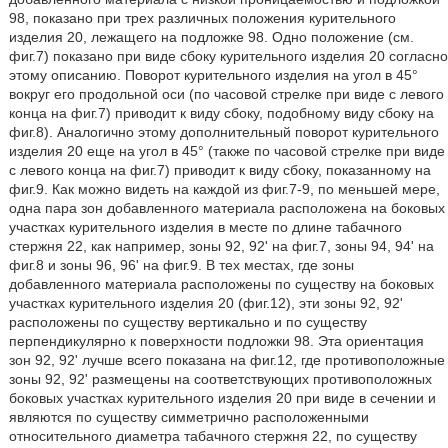
98, показано при трех различных положения курительного
изделия 20, лежащего на подложке 98. Одно положение (см.
фиг.7) показано при виде сбоку курительного изделия 20 согласно
этому описанию. Поворот курительного изделия на угол в 45°
вокруг его продольной оси (по часовой стрелке при виде с левого
конца на фиг.7) приводит к виду сбоку, подобному виду сбоку на
фиг.8). Аналогично этому дополнительный поворот курительного
изделия 20 еще на угол в 45° (также по часовой стрелке при виде
с левого конца на фиг.7) приводит к виду сбоку, показанному на
фиг.9. Как можно видеть на каждой из фиг.7-9, по меньшей мере,
одна пара зон добавленного материала расположена на боковых
участках курительного изделия в месте по длине табачного
стержня 22, как например, зоны 92, 92' на фиг.7, зоны 94, 94' на
фиг.8 и зоны 96, 96' на фиг.9. В тех местах, где зоны
добавленного материала расположены по существу на боковых
участках курительного изделия 20 (фиг.12), эти зоны 92, 92'
расположены по существу вертикально и по существу
перпендикулярно к поверхности подложки 98. Эта ориентация
зон 92, 92' лучше всего показана на фиг.12, где противоположные
зоны 92, 92' размещены на соответствующих противоположных
боковых участках курительного изделия 20 при виде в сечении и
являются по существу симметрично расположенными
относительного диаметра табачного стержня 22, по существу