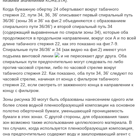
низкими значениями KORESTA).
Когда бумажную обертку 24 обертывают вокруг табачного
стержня 22, пути 34, 36, 36' описывают первый спиральный путь
36/36' (зоны 36 и 36' на фиг.2 объединяются c образованием
спирального пути 36/36') и второй спиральный путь 34
(содержащий выравненные по спирали зоны 34), которые оба
продолжаются в продольном направлении, вокруг оси А и по всей
длине табачного стержня 22, как это показано на фиг.7-9.
Спиральные пути 36/36' и 34 (как видно на фиг.2) имеют угол
подъема винтовой линии
и не пересекают друг друга. Оба
спиральных пути предпочтительно могут следовать по либо
против часовой стрелки, либо по часовой стрелке вокруг
табачного стержня 22. Как показано, оба пути 34, 36' следуют по
часовой стрелке, начиная от конца с фильтром табачного
стержня 22, если смотреть от зажженного конца в направлении к
концу с фильтром.
Зоны рисунка 30 могут быть образованы нанесением одного или
более слоев водной пленкообразующей композиции на основное
полотно оберточной бумаги, уменьшающей проницаемость
бумаги в этих зонах. С другой стороны, для образования таких
зон возможно также использование целлюлозного материала. В
тех случаях, когда используется пленкообразующая композиция,
она предпочтительно содержит воду и закупоривающий агент с