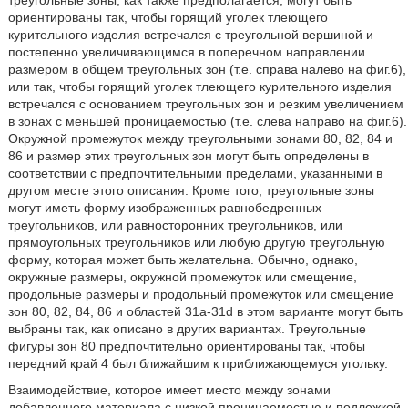
ориентированы так, чтобы горящий уголек тлеющего
курительного изделия встречался с треугольной вершиной и
постепенно увеличивающимся в поперечном направлении
размером в общем треугольных зон (т.е. справа налево на фиг.6),
или так, чтобы горящий уголек тлеющего курительного изделия
встречался с основанием треугольных зон и резким увеличением
в зонах с меньшей проницаемостью (т.е. слева направо на фиг.6).
Окружной промежуток между треугольными зонами 80, 82, 84 и
86 и размер этих треугольных зон могут быть определены в
соответствии с предпочтительными пределами, указанными в
другом месте этого описания. Кроме того, треугольные зоны
могут иметь форму изображенных равнобедренных
треугольников, или равносторонних треугольников, или
прямоугольных треугольников или любую другую треугольную
форму, которая может быть желательна. Обычно, однако,
окружные размеры, окружной промежуток или смещение,
продольные размеры и продольный промежуток или смещение
зон 80, 82, 84, 86 и областей 31а-31d в этом варианте могут быть
выбраны так, как описано в других вариантах. Треугольные
фигуры зон 80 предпочтительно ориентированы так, чтобы
передний край 4 был ближайшим к приближающемуся угольку.
Взаимодействие, которое имеет место между зонами
добавленного материала с низкой проницаемостью и подложкой