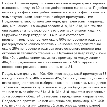
На фиг.3 показан предпочтительный в настоящее время вариант
выполнения рисунка 30 из зон добавленного материала. Подобно
варианту на фиг.2 зоны добавленного материала фиг.3 являются
четырехугольными, конкретно, в общем прямоугольными.
Предпочтительно, по меньшее мере, две такие зоны, например,
40а, 40b нанесены в каждой области 31а, 31b, 31с, 31d, так что
они разнесены по окружности в готовом курительном изделии.
Окружной размер каждой зоны 40а, 40b составляет
предпочтительно менее, чем около 50% поперечного размера
развернутого основного полотна и наиболее предпочтительно
около 25% поперечного размера этого основного полотна или
окружности табачного стержня 22. Окружной размер каждой зоны
40а, 40b с добавлением окружного промежутка между зонами
40а, 40b предпочтительно составляет около 50% окружного
поперечного размера основного полотна 24.
Продольную длину зон 40а, 40b плюс продольный промежуток 33
между зонами 40а, 40b и зонами 42а, 42b (т.е. длину продольного
шага) предпочтительно выбирают так, что по номинальной длине
табачного стержня 22 курительного изделия будет располагаться
три или четыре области 31а, 31b, 31с, 31d, при этом нанесенные
зоны соседних областей разнесены в продольном направлении.
Продольное протяжение или «ширина» зон, например, 40а, 40b
(т.е. ширина зоны или ширина области, определенные ранее)