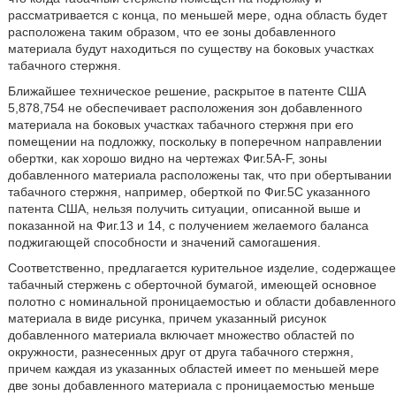
рассматривается с конца, по меньшей мере, одна область будет
расположена таким образом, что ее зоны добавленного
материала будут находиться по существу на боковых участках
табачного стержня.
Ближайшее техническое решение, раскрытое в патенте США
5,878,754 не обеспечивает расположения зон добавленного
материала на боковых участках табачного стержня при его
помещении на подложку, поскольку в поперечном направлении
обертки, как хорошо видно на чертежах Фиг.5А-F, зоны
добавленного материала расположены так, что при обертывании
табачного стержня, например, оберткой по Фиг.5С указанного
патента США, нельзя получить ситуации, описанной выше и
показанной на Фиг.13 и 14, с получением желаемого баланса
поджигающей способности и значений самогашения.
Соответственно, предлагается курительное изделие, содержащее
табачный стержень с оберточной бумагой, имеющей основное
полотно с номинальной проницаемостью и области добавленного
материала в виде рисунка, причем указанный рисунок
добавленного материала включает множество областей по
окружности, разнесенных друг от друга табачного стержня,
причем каждая из указанных областей имеет по меньшей мере
две зоны добавленного материала с проницаемостью меньше