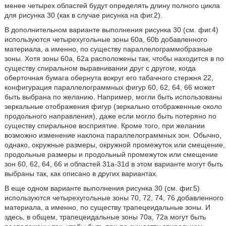
менее четырех областей будут определять длину полного цикла
для рисунка 30 (как в случае рисунка на фиг.2).
В дополнительном варианте выполнения рисунка 30 (см. фиг.4)
используются четырехугольные зоны 60а, 60b добавленного
материала, а именно, по существу параллелограммобразные
зоны. Хотя зоны 60а, 62а расположены так, чтобы находится в по
существу спиральном выравнивании друг с другом, когда
оберточная бумага обернута вокруг его табачного стержня 22,
конфигурация параллелограммных фигур 60, 62, 64, 66 может
быть выбрана по желанию. Например, могли быть использованы
зеркальные отображения фигур (зеркально отображенные около
продольного направления), даже если могло быть потеряно по
существу спиральное восприятие. Кроме того, при желании
возможно изменение наклона параллелограммных зон. Обычно,
однако, окружные размеры, окружной промежуток или смещение,
продольные размеры и продольный промежуток или смещение
зон 60, 62, 64, 66 и областей 31а-31d в этом варианте могут быть
выбраны так, как описано в других вариантах.
В еще одном варианте выполнения рисунка 30 (см. фиг.5)
используются четырехугольные зоны 70, 72, 74, 76 добавленного
материала, а именно, по существу трапецеидальные зоны. И
здесь, в общем, трапецеидальные зоны 70а, 72а могут быть