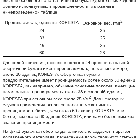
вес для основного полотна типичных бумаг курительных изделий,
обычно используемых в промышленности, изложены в
нижеприведенной таблице:
2
Проницаемость, единицы KORESTA
Основной вес, г/мг
24
25
33
25
46
25
60
26
Для целей описания, основное полотно 24 предпочтительной
оберточной бумаги имеет проницаемость, по меньшей мере,
около 20 единиц KORESTA. Оберточная бумага
предпочтительнее имеет проницаемость более около 30 единиц
KORESTA, как например, обычные основные полотна, имеющие
номинальные проницаемости около 33 и около 46 единиц
2
KORESTA при основном весе около 25 г/м
. Для некоторых
случаев применения основное полотно может иметь
проницаемость более, чем около 60 единиц KORESTA, или
более, чем около 80 единиц KORESTA, или даже более высокие
значения проницаемости.
На фиг.2 бумажная обертка дополнительно содержит пары зон
добавленного материала, разнесенные вдоль табачного стержня