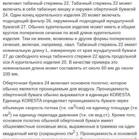
включает табачный стержень 22. Табачный стержень 22 может
включать в себя табачную мешку и окружен оберточной бумагой
24. Один конец курительного изделия 20 может включать
подходящий фильтр 26, окруженный подходящей мундштучной
бумагой 27. Обычно курительное изделие может иметь в общем
круглое поперечное сечение по всей длине курительного
изделия. Тем не менее, возможны и другие формы поперечного
сечения, включая, например, овал. Табачный стержень 22 имеет
номинальную длину L, измеренную от края мундштучной бумаги
27 до свободного конца табачного стержня 22 вдоль продольной
оси А курительного изделия 20. В качестве примера это
номинальная длина может составлять от около 60 мм до около
100 мм.
Оберточная бумага 24 включает основное полотно, которое
обычно является проницаемым для воздуха. Проницаемость
оберточной бумаги обычно выражается в единицах KORESTA.
Единица KORESTA определяет проницаемость бумаги через
3
объемную скорость потока (т.е. см
/сек) на единицу площади (т.е.
2
см
) на единицу перепада давления (т.е. см вод.ст.). Кроме того,
основное полотно обычной оберточной бумаги имеет
общеизвестные основные веса, выраженные в граммах на один
2
квадратный метр (сокращенно г/м
). Проницаемость и основной