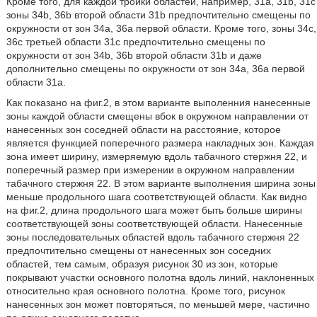
Кроме того, для каждой тройки областей, например, 31а, 31b, 31с
зоны 34b, 36b второй области 31b предпочтительно смещены по
окружности от зон 34а, 36а первой области. Кроме того, зоны 34с,
36с третьей области 31с предпочтительно смещены по
окружности от зон 34b, 36b второй области 31b и даже
дополнительно смещены по окружности от зон 34а, 36а первой
области 31а.
Как показано на фиг.2, в этом варианте выполенния нанесенные
зоны каждой области смещены вбок в окружном направлении от
нанесенных зон соседней области на расстояние, которое
является функцией поперечного размера накладных зон. Каждая
зона имеет ширину, измеряемую вдоль табачного стержня 22, и
поперечный размер при измерении в окружном направлении
табачного стержня 22. В этом варианте выполнения ширина зоны
меньше продольного шага соответствующей области. Как видно
на фиг.2, длина продольного шага может быть больше ширины
соответствующей зоны соответствующей области. Нанесенные
зоны последовательных областей вдоль табачного стержня 22
предпочтительно смещены от нанесенных зон соседних
областей, тем самым, образуя рисунок 30 из зон, которые
покрывают участки основного полотна вдоль линий, наклоненных
относительно края основного полотна. Кроме того, рисунок
нанесенных зон может повторяться, по меньшей мере, частично