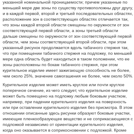
указанной номинальной проницаемости; причем указанные по
меньшей мере две зоны по существу противоположны друг другу,
и в каждой первой, второй и третьей последовательных областях,
расположение зон в соответствующих областях отличается так,
что зоны каждой второй области смещены по окружности от зон
соответствующей первой области, а зоны третьей области
дальше смещены по окружности от зон соответствующей первой
области, чем зоны соответствующей второй области, при этом
указанный рисунок продолжается вдоль табачного стержня так,
что при помещении табачного стержня на подложку, по меньшей
мере одна область будет находиться в таком положении, что ее
зоны расположены по бокам табачного стержня, при этом
курительное изделие имеет зажигающую способность не более,
чем около 25%, значение самогашения не более, чем около 50%.
Курительное изделие может иметь круглое или почти круглое
поперечное сечение, из чего следует, что курительное изделие
может быть помещено на подложку любым боковым участком,
например, при падении курительного изделия на поверхность
или при оставлении курительного изделия без присмотра. В этом
отношении описанные здесь рисунки образуют боковые участки,
имеющие пленкообразующее вещество и не соприкасающиеся с
подложкой независимо от ориентации курительного изделия,
когда оно оказывается в соприкосновении с подложкой. Кроме