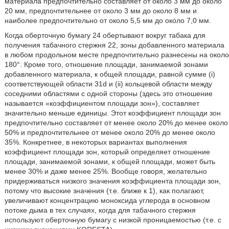
материала предпочтительно составляет от около 3 мм до около
20 мм, предпочтительнее от около 3 мм до около 8 мм и
наиболее предпочтительно от около 5,5 мм до около 7,0 мм.
Когда оберточную бумагу 24 обертывают вокруг табака для
получения табачного стержня 22, зоны добавленного материала
в любом продольном месте предпочтительно разнесены на около
180°. Кроме того, отношение площади, занимаемой зонами
добавленного материала, к общей площади, равной сумме (i)
соответствующей области 31d и (ii) кольцевой области между
соседними областями с одной стороны (здесь это отношение
называется «коэффициентом площади зон»), составляет
значительно меньше единицы. Этот коэффициент площади зон
предпочтительно составляет от менее около 20% до менее около
50% и предпочтительнее от менее около 20% до менее около
35%. Конкретнее, в некоторых вариантах выполнения
коэффициент площади зон, который определяет отношение
площади, занимаемой зонами, к общей площади, может быть
менее 30% и даже менее 25%. Вообще говоря, желательно
придерживаться низкого значения коэффициента площади зон,
потому что высокие значения (т.е. ближе к 1), как полагают,
увеличивают концентрацию моноксида углерода в основном
потоке дыма в тех случаях, когда для табачного стержня
используют оберточную бумагу с низкой проницаемостью (т.е. с