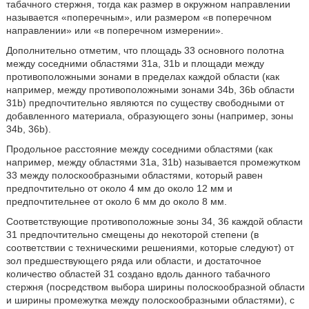
табачного стержня, тогда как размер в окружном направлении
называется «поперечным», или размером «в поперечном
направлении» или «в поперечном измерении».
Дополнительно отметим, что площадь 33 основного полотна
между соседними областями 31а, 31b и площади между
противоположными зонами в пределах каждой области (как
например, между противоположными зонами 34b, 36b области
31b) предпочтительно являются по существу свободными от
добавленного материала, образующего зоны (например, зоны
34b, 36b).
Продольное расстояние между соседними областями (как
например, между областями 31а, 31b) называется промежутком
33 между полоскообразными областями, который равен
предпочтительно от около 4 мм до около 12 мм и
предпочтительнее от около 6 мм до около 8 мм.
Соответствующие противоположные зоны 34, 36 каждой области
31 предпочтительно смещены до некоторой степени (в
соответствии с техническими решениями, которые следуют) от
зол предшествующего ряда или области, и достаточное
количество областей 31 создано вдоль данного табачного
стержня (посредством выбора ширины полоскообразной области
и ширины промежутка между полоскообразными областями), с