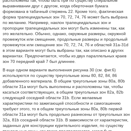
расположены так, чтобы быть при по существу спиральном
выравнивании друг с другом, когда оберточная бумага
формована в табачный стержень 22. Кроме того, фактическая
форма трапецеидальных зон 70, 72, 74, 76 может быть выбрана
по желанию. Например, наклон трапецеидальных зон и
пропорции трапецеидальных зон могут быть изменены так, как
это желательно. Обычно, однако, окружные размеры, окружной
промежуток или смещение, продольные размеры и продольный
промежуток или смещение зон 70, 72, 74, 76 и областей 31а-31d
в этом варианте могут быть выбраны так, как описано в других
вариантах. Предпочитается, чтобы из двух параллельных краев
зон 70 передний край 7 был длиннее.
В еще одном варианте выполнения рисунка 30 (см. фиг.6)
используются по существу треугольные зоны 80, 82, 84, 86
добавленного материала. В общем треугольные зоны 80а, 80b
области 31а могут быть выполнены и расположены так, чтобы
касаться соответствующих, в общем треугольных зон 82а, 82b
следующей соседней области 31b. Если желаемые
характеристики по зажигающей способности и самогашению
требуют этого, то в общем треугольные зоны 80а, 80b первой
области 31а могут быть продольно разнесены от треугольных зон
32а, 81b соседней области 31b. В зависимости от характеристик,
заданных для конструкции курительного изделия, по существу
треугольные зоны, как также предполагается, могут быть