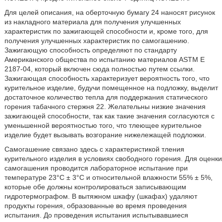
Для целей описания, на оберточную бумагу 24 наносят рисунок
из накладного материала для получения улучшенных
характеристик по зажигающей способности и, кроме того, для
получения улучшенных характеристик по самогашению.
Зажигающую способность определяют по стандарту
Американского общества по испытанию материалов ASTM Е
2187-04, который включен сюда полностью путем ссылки.
Зажигающая способность характеризует вероятность того, что
курительное изделие, будучи помещенное на подложку, выделит
достаточное количество тепла для поддержания статического
горения табачного стержня 22. Желательны низкие значения
зажигающей способности, так как такие значения согласуются с
уменьшенной вероятностью того, что тлеющее курительное
изделие будет вызывать возгорание нижележащей подложки.
Самогашение связано здесь с характеристикой тления
курительного изделия в условиях свободного горения. Для оценки
самогашения проводится лабораторное испытание при
температуре 23°С ± 3°С и относительной влажности 55% ± 5%,
которые обе должны контролироваться записывающим
гидротермографом. В вытяжном шкафу (шкафах) удаляют
продукты горения, образованные во время проведения
испытания. До проведения испытания испытывавшиеся