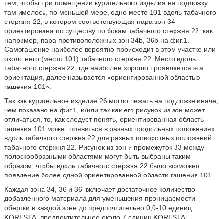
тем, чтобы при помещении курительного изделия на подложку
там имелось, по меньшей мере, одно место 101 вдоль табачного
стержня 22, в котором соответствующая пара зон 34
ориентирована по существу по бокам табачного стержня 22, как
например, пара противоположных зон 34b, 36b на фиг.1.
Самогашение наиболее вероятно происходит в этом участке или
около него (место 101) табачного стержня 22. Место вдоль
табачного стержня 22, где наиболее хорошо проявляется эта
ориентация, далее называется «ориентированной областью
гашения 101».
Так как курительное изделие 26 могло лежать на подложке иначе,
чем показано на фиг.1, и/или так как его рисунок из зон может
отличаться, то, как следует понять, ориентированная область
гашения 101 может появиться в разных продольных положениях
вдоль табачного стержня 22 для разных поворотных положений
табачного стержня 22. Рисунок из зон и промежуток 33 между
полоскообразными областями могут быть выбраны таким
образом, чтобы вдоль табачного стержня 22 было возможно
появление более одной ориентированной области гашения 101.
Каждая зона 34, 36 и 36' включает достаточное количество
добавленного материала для уменьшения проницаемости
обертки в каждой зоне до предпочтительно 0,0-10 единиц
KORESTA, предпочтительнее около 7 единиц KORESTA.