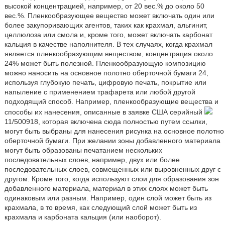
высокой концентрацией, например, от 20 вес.% до около 50
вес.%. Пленкообразующее вещество может включать один или
более закупоривающих агентов, таких как крахмал, альгинит,
целлюлоза или смола и, кроме того, может включать карбонат
кальция в качестве наполнителя. В тех случаях, когда крахмал
является пленкообразующим веществом, концентрация около
24% может быть полезной. Пленкообразующую композицию
можно наносить на основное полотно оберточной бумаги 24,
используя глубокую печать, цифровую печать, покрытие или
напыление с применением трафарета или любой другой
подходящий способ. Например, пленкообразующие вещества и
способы их нанесения, описанные в заявке США серийный
11/500918, которая включена сюда полностью путем ссылки,
могут быть выбраны для нанесения рисунка на основное полотно
оберточной бумаги. При желании зоны добавленного материала
могут быть образованы печатанием нескольких
последовательных слоев, например, двух или более
последовательных слоев, совмещенных или выровненных друг с
другом. Кроме того, когда используют слои для образования зон
добавленного материала, материал в этих слоях может быть
одинаковым или разным. Например, один слой может быть из
крахмала, в то время, как следующий слой может быть из
крахмала и карбоната кальция (или наоборот).