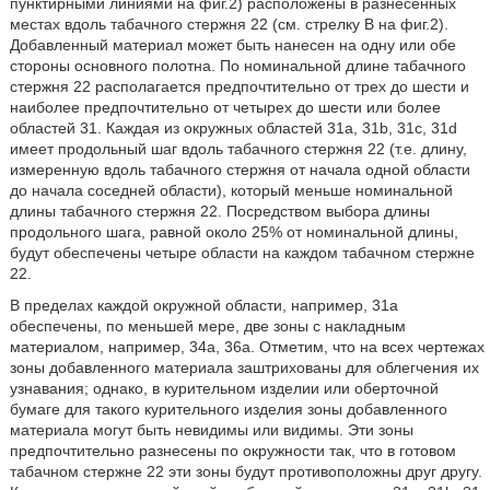
пунктирными линиями на фиг.2) расположены в разнесенных
местах вдоль табачного стержня 22 (см. стрелку В на фиг.2).
Добавленный материал может быть нанесен на одну или обе
стороны основного полотна. По номинальной длине табачного
стержня 22 располагается предпочтительно от трех до шести и
наиболее предпочтительно от четырех до шести или более
областей 31. Каждая из окружных областей 31а, 31b, 31с, 31d
имеет продольный шаг вдоль табачного стержня 22 (т.е. длину,
измеренную вдоль табачного стержня от начала одной области
до начала соседней области), который меньше номинальной
длины табачного стержня 22. Посредством выбора длины
продольного шага, равной около 25% от номинальной длины,
будут обеспечены четыре области на каждом табачном стержне
22.
В пределах каждой окружной области, например, 31а
обеспечены, по меньшей мере, две зоны с накладным
материалом, например, 34а, 36а. Отметим, что на всех чертежах
зоны добавленного материала заштрихованы для облегчения их
узнавания; однако, в курительном изделии или оберточной
бумаге для такого курительного изделия зоны добавленного
материала могут быть невидимы или видимы. Эти зоны
предпочтительно разнесены по окружности так, что в готовом
табачном стержне 22 эти зоны будут противоположны друг другу.