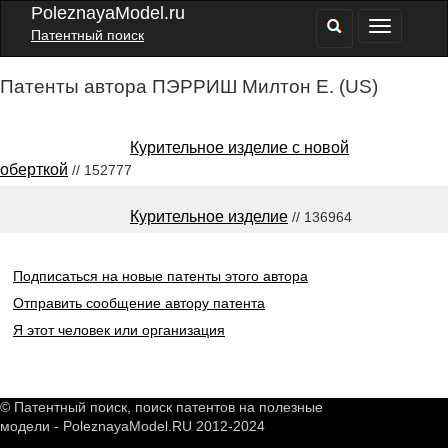
PoleznayaModel.ru
Патентный поиск
Патенты автора ПЭРРИШ Милтон Е. (US)
Курительное изделие с новой
оберткой
// 152777
Курительное изделие
// 136964
Подписаться на новые патенты этого автора
Отправить сообщение автору патента
Я этот человек или организация
© Патентный поиск, поиск патентов на полезные
модели - PoleznayaModel.RU 2012-2024