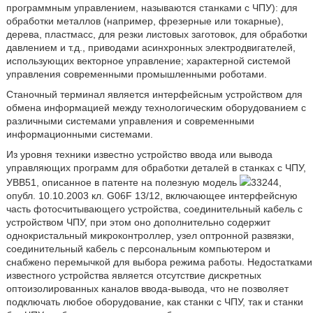
программным управлением, называются станками с ЧПУ): для
обработки металлов (например, фрезерные или токарные),
дерева, пластмасс, для резки листовых заготовок, для обработки
давлением и т.д., приводами асинхронных электродвигателей,
использующих векторное управление; характерной системой
управления современными промышленными роботами.
Станочный терминал является интерфейсным устройством для
обмена информацией между технологическим оборудованием с
различными системами управления и современными
информационными системами.
Из уровня техники известно устройство ввода или вывода
управляющих программ для обработки деталей в станках с ЧПУ,
УВВ51, описанное в патенте на полезную модель
33244,
опубл. 10.10.2003 кл. G06F 13/12, включающее интерфейсную
часть фотосчитывающего устройства, соединительный кабель с
устройством ЧПУ, при этом оно дополнительно содержит
однокристальный микроконтроллер, узел оптронной развязки,
соединительный кабель с персональным компьютером и
снабжено перемычкой для выбора режима работы. Недостатками
известного устройства является отсутствие дискретных
оптоизолированных каналов ввода-вывода, что не позволяет
подключать любое оборудование, как станки с ЧПУ, так и станки