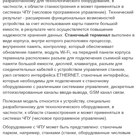
разработанному для технологического оборудования, в
частности, к области станкостроения и может применяться в
системах ЧПУ (числовое программное управление). Технический
результат - расширение функциональных возможностей
устройства за счет использования карты памяти большой
емкости, в результате чего осуществляется повышение
надежности хранения данных.
Станочный терминал
выполнен в
виде корпуса, внутри которого расположен процессор,
внутренняя память, контроллер, который обеспечивает
обновление памяти, модуль Wi-Fi, на передней панели корпуса
терминала расположен разъем для подключения съемной карты
памяти большой емкости, дисплей, клавиатура, разъем для
соединительных кабелей с устройством управления станком,
узел сетевого интерфейса ETHERNET, станочные интерфейсы,
которые необходимы для подключения к станочному
оборудованию с различными системами управления, дискретные
оптоизолированные каналы ввода-вывода, GSM канал связи.
Полезная модель относится к устройству, специально
разработанному для технологического оборудования, в
частности, к области станкостроения и может применяться в
системах ЧПУ (числовое программное управление).
Оборудование с ЧПУ может быть представлено: станочным
парком, например, станками (станки, оборудованные числовым