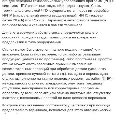
его для передачи технологических управляющих программ (УП) к
системам ЧПУ различных моделей и годов выпуска. Связь
терминала с системой ЧПУ осуществляется через интерфейсы
ИРПР (параллельный режим ввода-вывода), ИРПС (токовая
петля 20 мА) или RS-232. Параметры интерфейсов задаются
пользователем и хранятся в памяти терминала.
Для учета времени работы станка определяется ряд его
состояний, исходя из задач мониторинга на конкретном
предприятии и типа оборудования.
Станок может быть включен (на него подано питание) или
выключен. Если станок включен, то он, либо изготавливает
продукцию (работает по программе), либо простаивает. Простой
станка может иметь различные причины: выполнение
вспомогательных операций при обработки детали (установка
детали, привязка нулевой точки и т.д.); наладка и переналадка
станка; выполнение на станке плановых ремонтных работ (ППР);
неисправность станка по электронике, электрике, механике;
отсутствие, неисправность или корректировка программы
обработки детали; поломка или замена инструмента; отсутствие
заготовок; внеплановый простой по вине цехового персонала.
Контроль всех указанных состояний осуществляют при помощи
предлагаемого терминала, используя для этого автоматический