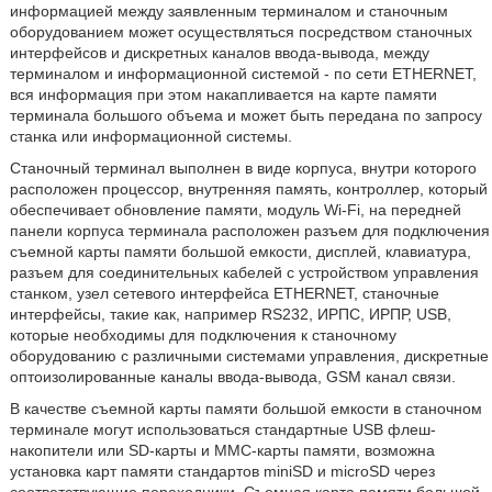
информацией между заявленным терминалом и станочным
оборудованием может осуществляться посредством станочных
интерфейсов и дискретных каналов ввода-вывода, между
терминалом и информационной системой - по сети ETHERNET,
вся информация при этом накапливается на карте памяти
терминала большого объема и может быть передана по запросу
станка или информационной системы.
Станочный терминал выполнен в виде корпуса, внутри которого
расположен процессор, внутренняя память, контроллер, который
обеспечивает обновление памяти, модуль Wi-Fi, на передней
панели корпуса терминала расположен разъем для подключения
съемной карты памяти большой емкости, дисплей, клавиатура,
разъем для соединительных кабелей с устройством управления
станком, узел сетевого интерфейса ETHERNET, станочные
интерфейсы, такие как, например RS232, ИРПС, ИРПР, USB,
которые необходимы для подключения к станочному
оборудованию с различными системами управления, дискретные
оптоизолированные каналы ввода-вывода, GSM канал связи.
В качестве съемной карты памяти большой емкости в станочном
терминале могут использоваться стандартные USB флеш-
накопители или SD-карты и ММС-карты памяти, возможна
установка карт памяти стандартов miniSD и microSD через