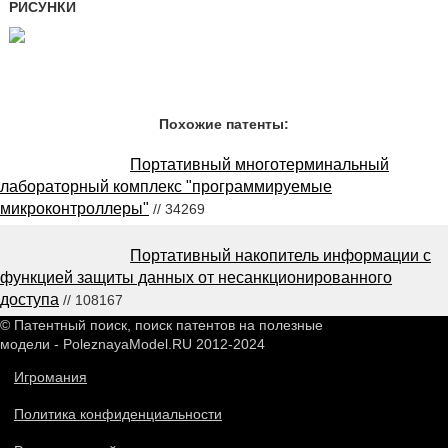
РИСУНКИ
Похожие патенты:
Портативный многотерминальный
лабораторный комплекс "программируемые
микроконтроллеры"
// 34269
Портативный накопитель информации с
функцией защиты данных от несанкционированного
доступа
// 108167
© Патентный поиск, поиск патентов на полезные
модели - PoleznayaModel.RU 2012-2024
Игромания
Политика конфиденциальности