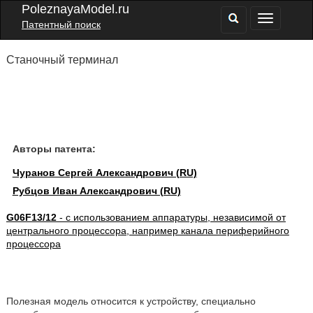
PoleznayaModel.ru
Патентный поиск
Станочный терминал
Авторы патента:
Чуранов Сергей Александрович (RU)
Рубцов Иван Александрович (RU)
G06F13/12
- с использованием аппаратуры, независимой от
центрального процессора, например канала периферийного
процессора
Полезная модель относится к устройству, специально