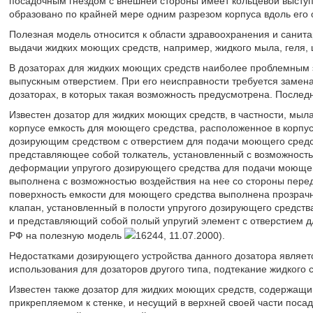
посадочным гнездом с внешней стороны имеет кольцевой выступ
образовано по крайней мере одним разрезом корпуса вдоль его оси.
Полезная модель относится к области здравоохранения и санитар
выдачи жидких моющих средств, например, жидкого мыла, геля,
В дозаторах для жидких моющих средств наиболее проблемным 
выпускным отверстием. При его неисправности требуется замена 
дозаторах, в которых такая возможность предусмотрена. Послед
Известен дозатор для жидких моющих средств, в частности, мыла
корпусе емкость для моющего средства, расположенное в корпу
дозирующим средством с отверстием для подачи моющего средст
представляющее собой толкатель, установленный с возможност
деформации упругого дозирующего средства для подачи моющего
выполнена с возможностью воздействия на нее со стороны пере
поверхность емкости для моющего средства выполнена прозрачн
клапан, установленный в полости упругого дозирующего средст
и представляющий собой полый упругий элемент с отверстием д
РФ на полезную модель
16244, 11.07.2000).
Недостатками дозирующего устройства данного дозатора являетс
использования для дозаторов другого типа, подтекание жидкого 
Известен также дозатор для жидких моющих средств, содержащи
прикрепляемом к стенке, и несущий в верхней своей части пос