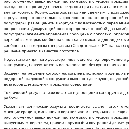
расположенной вверх донной частью емкости с жидким моющим 
выходное отверстие для слива жидкости при нажатии на элемен
внутри корпуса. Корпус дозатора выполнен съемным, с возмож
корпуса вверх относительно закрепленного на стене кронштейна
полусферы, размещенной в корпусе с возможностью перемещени
направлении. Дозирующий насос представляет собой две мембра
полусферы элемента управления сообщена с полостью, образов
верхней из которых сообщена с полостью емкости для жидких мо
сообщена с выходным отверстием (Свидетельство РФ на полез
решение принято в качестве прототипа.
Недостатками данного дозатора, являющегося одновременно и 
конструкции, невозможность использования без крепления к стен
Задачей, на решение которой направлена полезная модель, явля
недорогой, надежной конструкции сменного дозирующего устройс
дозаторов для жидкими моющими средствами.
Технический результат заключается в упрощении конструкции до
работы.
Указанный технический результат достигается за счет того, что 
моющих средств, имеющий в верхней части посадочное гнездо 
расположенной вверх донной частью емкости с жидким моющим ср
выпускным отверстием, причем наружный и внутренний диаметр
диаметров остальной части корпуса, выполнен формованным из 