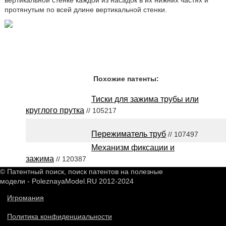
вертикальной стенке каждой из насадок в их нижних частях и
протянутым по всей длине вертикальной стенки.
Похожие патенты:
Тиски для зажима трубы или
круглого прутка
// 105217
Пережиматель труб
// 107497
Механизм фиксации и
зажима
// 120387
© Патентный поиск, поиск патентов на полезные
модели - PoleznayaModel.RU 2012-2024
Игромания
Политика конфиденциальности