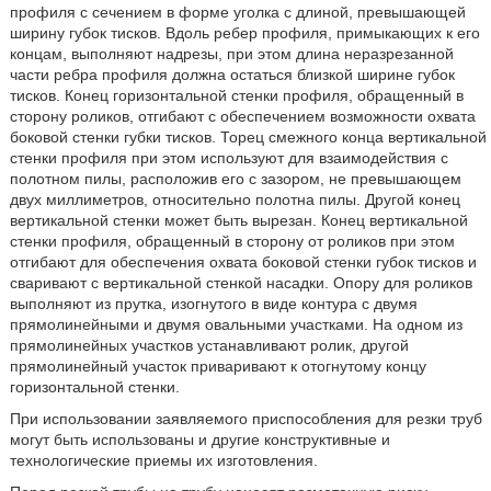
профиля с сечением в форме уголка с длиной, превышающей
ширину губок тисков. Вдоль ребер профиля, примыкающих к его
концам, выполняют надрезы, при этом длина неразрезанной
части ребра профиля должна остаться близкой ширине губок
тисков. Конец горизонтальной стенки профиля, обращенный в
сторону роликов, отгибают с обеспечением возможности охвата
боковой стенки губки тисков. Торец смежного конца вертикальной
стенки профиля при этом используют для взаимодействия с
полотном пилы, расположив его с зазором, не превышающем
двух миллиметров, относительно полотна пилы. Другой конец
вертикальной стенки может быть вырезан. Конец вертикальной
стенки профиля, обращенный в сторону от роликов при этом
отгибают для обеспечения охвата боковой стенки губок тисков и
сваривают с вертикальной стенкой насадки. Опору для роликов
выполняют из прутка, изогнутого в виде контура с двумя
прямолинейными и двумя овальными участками. На одном из
прямолинейных участков устанавливают ролик, другой
прямолинейный участок приваривают к отогнутому концу
горизонтальной стенки.
При использовании заявляемого приспособления для резки труб
могут быть использованы и другие конструктивные и
технологические приемы их изготовления.