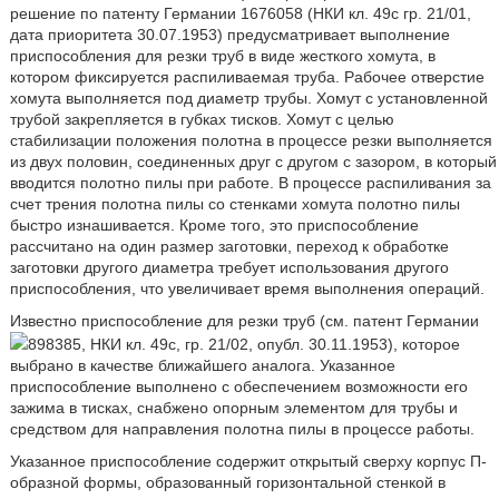
решение по патенту Германии 1676058 (НКИ кл. 49с гр. 21/01,
дата приоритета 30.07.1953) предусматривает выполнение
приспособления для резки труб в виде жесткого хомута, в
котором фиксируется распиливаемая труба. Рабочее отверстие
хомута выполняется под диаметр трубы. Хомут с установленной
трубой закрепляется в губках тисков. Хомут с целью
стабилизации положения полотна в процессе резки выполняется
из двух половин, соединенных друг с другом с зазором, в который
вводится полотно пилы при работе. В процессе распиливания за
счет трения полотна пилы со стенками хомута полотно пилы
быстро изнашивается. Кроме того, это приспособление
рассчитано на один размер заготовки, переход к обработке
заготовки другого диаметра требует использования другого
приспособления, что увеличивает время выполнения операций.
Известно приспособление для резки труб (см. патент Германии
898385, НКИ кл. 49с, гр. 21/02, опубл. 30.11.1953), которое
выбрано в качестве ближайшего аналога. Указанное
приспособление выполнено с обеспечением возможности его
зажима в тисках, снабжено опорным элементом для трубы и
средством для направления полотна пилы в процессе работы.
Указанное приспособление содержит открытый сверху корпус П-
образной формы, образованный горизонтальной стенкой в