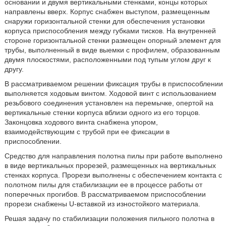
основании и двумя вертикальными стенками, концы которых
направлены вверх. Корпус снабжен выступом, размещенным
снаружи горизонтальной стенки для обеспечения установки
корпуса приспособления между губками тисков. На внутренней
стороне горизонтальной стенки размещен опорный элемент для
трубы, выполненный в виде выемки с профилем, образованным
двумя плоскостями, расположенными под тупым углом друг к
другу.
В рассматриваемом решении фиксация трубы в приспособлении
выполняется ходовым винтом. Ходовой винт с использованием
резьбового соединения установлен на перемычке, опертой на
вертикальные стенки корпуса вблизи одного из его торцов.
Законцовка ходового винта снабжена упором,
взаимодействующим с трубой при ее фиксации в
приспособлении.
Средство для направления полотна пилы при работе выполнено
в виде вертикальных прорезей, размещенных на вертикальных
стенках корпуса. Прорези выполнены с обеспечением контакта с
полотном пилы для стабилизации ее в процессе работы от
поперечных прогибов. В рассматриваемом приспособлении
прорези снабжены U-вставкой из изностойкого материала.
Решая задачу по стабилизации положения пильного полотна в