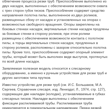
облегчение процесса резки труб. Приспособление выполнено из
двух насадок, выполненных с обеспечением возможности охвата
с трех сторон губок тисков. Приспособление содержит средство
направления полотна пилы, выполненное из двух роликов,
размещенных сбоку от насадок и установленных на опорах с
возможностью свободного вращения. Опоры закреплены на
боковых стенках насадок, вертикальные стенки насадок продлены
за боковые стенки в сторону роликов, при этом ролики
размещены с обеспечением возможности контакта с полотном
пилы, а торцы вертикальных стенок насадок, продленных в
сторону роликов, расположены с зазором относительно полотна
пилы. Кроме того, приспособление содержит опорный элемент
трубы, который может быть выполнен виде выступов, протянутых
по всей длине насадок.
Заявляемая полезная модель относится к слесарному
оборудованию, а именно к ручным устройствам для резки труб и
других заготовок типа прутков.
Известно устройство для резки труб (см. И.С. Большаков, М.А.
Сергеев, Справочник слесаря, изд. Лениздат, Л., 1974, стр. 127),
содержащее две накладки (колодки), устанавливаемые в губках
слесарных тисков. Накладки выполнены с обеспечением
фиксации распиливаемой трубы. Распиливаемая труба
ориентируется в горизонтальном направлении. Перед резкой