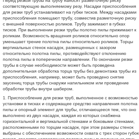
Перед резкой трубы на трубу наносят разметочную риску
соответствующую выполняемому резу. Насадки приспособления
для резки труб устанавливают на губки тисков. Между насадками
приспособления помещают трубу, совместив разметочную риску
с внешней поверхностью роликов. Трубу зажимают в губках
тисков. При выполнении резки трубы полотно пилы прижимают к
роликам. Возможность вращения роликов относительно опор
уменьшает трение полотна пилы относительно роликов. Торцы
вертикальных стенок насадок, размещенных с зазором
относительно полотна пилы, противодействуют отклонению
полотна пилы в поперечном направлении. По окончании резки
трубы в случае необходимости может быть проведена
дополнительная обработка торца трубы без демонтажа трубы из
приспособления, например, может быть проведено снятие
заусениц торца трубы снаружи напильником или проведение
обработки трубы внутри шабером.
1. Приспособление для резки труб, выполненное с возможностью
установки в тисках и содержащее средство направления полотна
пилы и опорный элемент для трубы, отличающееся тем, что оно
выполнено из двух насадок, каждая из которых снабжена
горизонтальной и вертикальной стенками и боковыми стенками,
расположенными по торцам насадок, при этом размеры стенок
выбраны с обеспечением возможности охвата с трех сторон губок