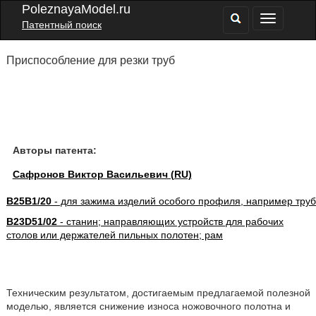
PoleznayaModel.ru
Патентный поиск
Приспособление для резки труб
Авторы патента:
Сафронов Виктор Васильевич (RU)
B25B1/20
- для зажима изделий особого профиля, например труб
B23D51/02
- станин; направляющих устройств для рабочих
столов или держателей пильных полотен; рам
Техническим результатом, достигаемым предлагаемой полезной
моделью, является снижение износа ножовочного полотна и