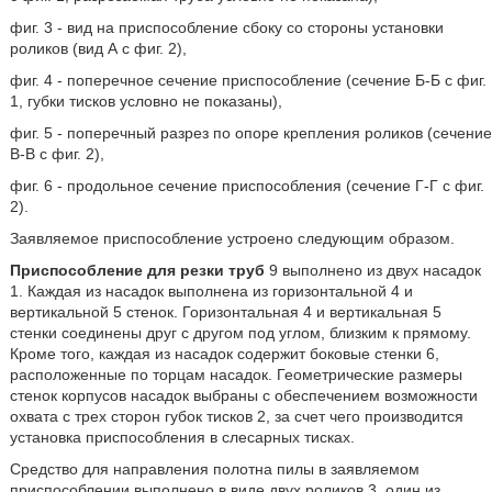
фиг. 3 - вид на приспособление сбоку со стороны установки
роликов (вид А с фиг. 2),
фиг. 4 - поперечное сечение приспособление (сечение Б-Б с фиг.
1, губки тисков условно не показаны),
фиг. 5 - поперечный разрез по опоре крепления роликов (сечение
В-В с фиг. 2),
фиг. 6 - продольное сечение приспособления (сечение Г-Г с фиг.
2).
Заявляемое приспособление устроено следующим образом.
Приспособление для резки труб
9 выполнено из двух насадок
1. Каждая из насадок выполнена из горизонтальной 4 и
вертикальной 5 стенок. Горизонтальная 4 и вертикальная 5
стенки соединены друг с другом под углом, близким к прямому.
Кроме того, каждая из насадок содержит боковые стенки 6,
расположенные по торцам насадок. Геометрические размеры
стенок корпусов насадок выбраны с обеспечением возможности
охвата с трех сторон губок тисков 2, за счет чего производится
установка приспособления в слесарных тисках.
Средство для направления полотна пилы в заявляемом
приспособлении выполнено в виде двух роликов 3, один из