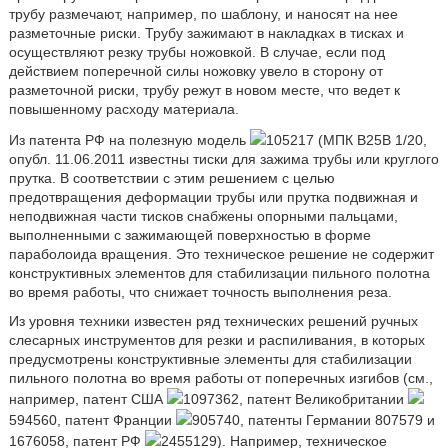
трубу размечают, например, по шаблону, и наносят на нее
разметочные риски. Трубу зажимают в накладках в тисках и
осуществляют резку трубы ножовкой. В случае, если под
действием поперечной силы ножовку увело в сторону от
разметочной риски, трубу режут в новом месте, что ведет к
повышенному расходу материала.
Из патента РФ на полезную модель
105217 (МПК B25B 1/20,
опубл. 11.06.2011 известны тиски для зажима трубы или круглого
прутка. В соответствии с этим решением с целью
предотвращения деформации трубы или прутка подвижная и
неподвижная части тисков снабжены опорными пальцами,
выполненными с зажимающей поверхностью в форме
параболоида вращения. Это техническое решение не содержит
конструктивных элементов для стабилизации пильного полотна
во время работы, что снижает точность выполнения реза.
Из уровня техники известен ряд технических решений ручных
слесарных инструментов для резки и распиливания, в которых
предусмотрены конструктивные элементы для стабилизации
пильного полотна во время работы от поперечных изгибов (см.,
например, патент США
1097362, патент Великобритании
594560, патент Франции
905740, патенты Германии 807579 и
1676058, патент РФ
2455129). Например, техническое