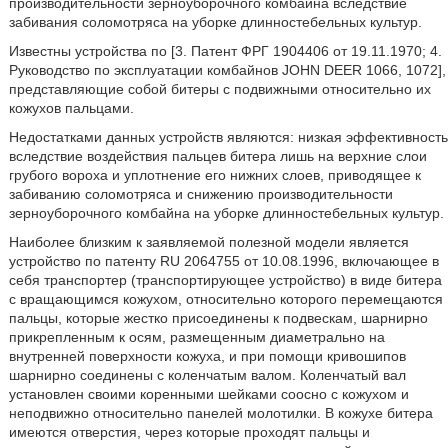
производительности зерноуборочного комбайна вследствие
забивания соломотряса на уборке длинностебельных культур.
Известны устройства по [3. Патент ФРГ 1904406 от 19.11.1970; 4.
Руководство по эксплуатации комбайнов JOHN DEER 1066, 1072],
представляющие собой битеры с подвижными относительно их
кожухов пальцами.
Недостатками данных устройств являются: низкая эффективность
вследствие воздействия пальцев битера лишь на верхние слои
грубого вороха и уплотнение его нижних слоев, приводящее к
забиванию соломотряса и снижению производительности
зерноуборочного комбайна на уборке длинностебельных культур.
Наиболее близким к заявляемой полезной модели является
устройство по патенту RU 2064755 от 10.08.1996, включающее в
себя транспортер (транспортирующее устройство) в виде битера
с вращающимся кожухом, относительно которого перемещаются
пальцы, которые жестко присоединены к подвескам, шарнирно
прикрепленным к осям, размещенным диаметрально на
внутренней поверхности кожуха, и при помощи кривошипов
шарнирно соединены с коленчатым валом. Коленчатый вал
установлен своими коренными шейками соосно с кожухом и
неподвижно относительно панелей молотилки. В кожухе битера
имеются отверстия, через которые проходят пальцы и