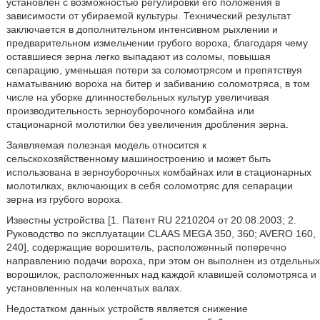
установлен с возможностью регулировки его положения в
зависимости от убираемой культуры. Технический результат
заключается в дополнительном интенсивном рыхлении и
предварительном измельчении грубого вороха, благодаря чему
оставшиеся зерна легко выпадают из соломы, повышая
сепарацию, уменьшая потери за соломотрясом и препятствуя
наматыванию вороха на битер и забиванию соломотряса, в том
числе на уборке длинностебельных культур увеличивая
производительность зерноуборочного комбайна или
стационарной молотилки без увеличения дробления зерна.
Заявляемая полезная модель относится к
сельскохозяйственному машиностроению и может быть
использована в зерноуборочных комбайнах или в стационарных
молотилках, включающих в себя соломотряс для сепарации
зерна из грубого вороха.
Известны устройства [1. Патент RU 2210204 от 20.08.2003; 2.
Руководство по эксплуатации CLAAS MEGA 350, 360; AVERO 160,
240], содержащие ворошитель, расположенный поперечно
направлению подачи вороха, при этом он выполнен из отдельных
ворошилок, расположенных над каждой клавишей соломотряса и
установленных на коленчатых валах.
Недостатком данных устройств является снижение