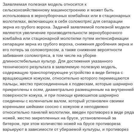
Заявляемая полезная модель относится к
сельскохозяйственному машиностроению и может быть
использована в зерноуборочных комбайнах или в стационарных
молотилках, включающих в себя соломотряс для сепарации
зерна из грубого вороха. Задачей заявляемой полезной модели
являются увеличение производительности зерноуборочного
комбайна или стационарной молотилки путем интенсификации
сепарации зерна из грубого вороха, снижения дробления зерна и
его потерь за соломотрясом, а также снижение вероятности
забивания соломотряса, в том числе на уборке
длинностебельных культур. Для достижения указанного
технического результата в заявляемую полезную модель,
содержащую транспортирующее устройство в виде битера с
вращающимся кожухом, относительно которого перемещаются
пальцы, жестко присоединенные к подвескам, которые шарнирно
прикреплены к осям, диаметрально размещенным на внутренней
поверхности кожуха, и при помощи кривошипов шарнирно
соединены с коленчатым валом, который установлен своими
коренными шейками соосно с кожухом и неподвижно
относительно панелей молотилки, введен противорез в виде ряда
ножей, жестко закрепленных на брусе, установленный за
битером, при этом количество ножей на брусе противореза
варьируют в зависимости от убираемой культуры, и противорез