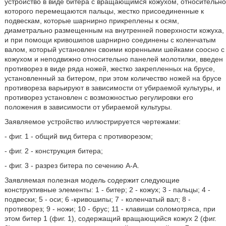
устройство в виде битера с вращающимся кожухом, относительно
которого перемещаются пальцы, жестко присоединенные к
подвескам, которые шарнирно прикреплены к осям,
диаметрально размещенным на внутренней поверхности кожуха,
и при помощи кривошипов шарнирно соединены с коленчатым
валом, который установлен своими коренными шейками соосно с
кожухом и неподвижно относительно панелей молотилки, введен
противорез в виде ряда ножей, жестко закрепленных на брусе,
установленный за битером, при этом количество ножей на брусе
противореза варьируют в зависимости от убираемой культуры, и
противорез установлен с возможностью регулировки его
положения в зависимости от убираемой культуры.
Заявляемое устройство иллюстрируется чертежами:
- фиг. 1 - общий вид битера с противорезом;
- фиг. 2 - конструкция битера;
- фиг. 3 - разрез битера по сечению А-А.
Заявляемая полезная модель содержит следующие
конструктивные элементы: 1 - битер; 2 - кожух; 3 - пальцы; 4 -
подвески; 5 - оси; 6 -кривошипы; 7 - коленчатый вал; 8 -
противорез; 9 - ножи; 10 - брус; 11 - клавиши соломотряса, при
этом битер 1 (фиг. 1), содержащий вращающийся кожух 2 (фиг.