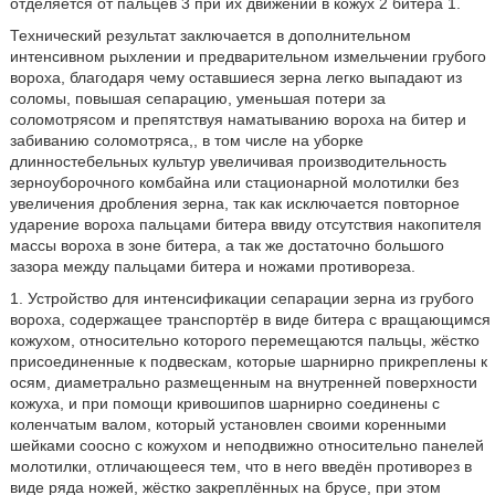
отделяется от пальцев 3 при их движении в кожух 2 битера 1.
Технический результат заключается в дополнительном
интенсивном рыхлении и предварительном измельчении грубого
вороха, благодаря чему оставшиеся зерна легко выпадают из
соломы, повышая сепарацию, уменьшая потери за
соломотрясом и препятствуя наматыванию вороха на битер и
забиванию соломотряса,, в том числе на уборке
длинностебельных культур увеличивая производительность
зерноуборочного комбайна или стационарной молотилки без
увеличения дробления зерна, так как исключается повторное
ударение вороха пальцами битера ввиду отсутствия накопителя
массы вороха в зоне битера, а так же достаточно большого
зазора между пальцами битера и ножами противореза.
1. Устройство для интенсификации сепарации зерна из грубого
вороха, содержащее транспортёр в виде битера с вращающимся
кожухом, относительно которого перемещаются пальцы, жёстко
присоединенные к подвескам, которые шарнирно прикреплены к
осям, диаметрально размещенным на внутренней поверхности
кожуха, и при помощи кривошипов шарнирно соединены с
коленчатым валом, который установлен своими коренными
шейками соосно с кожухом и неподвижно относительно панелей
молотилки, отличающееся тем, что в него введён противорез в
виде ряда ножей, жёстко закреплённых на брусе, при этом