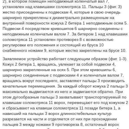
2), в котором помещен неподвижный коленчатый вал 7,
установлен над клавишами соломотряса 11. Пальцы 3 (фиг. 3)
жестко присоединены к подвескам 4, которые в свою очередь
шарнирно прикреплены к диаметрально размещенным на
внутренней поверхности кожуха 2 битера 1 неподвижным осям 5.
Подвески 4 посредством кривошипов 6 шарнирно соединены с
неподвижным коленчатым валом 7. За битером 1 над клавишами
соломотряса 11 установлен противорез 8 с возможностью
регулировки его положения и состоящий из бруса 10
снабженного ножами 9, которые жестко закреплены на брусе 10.
Заявляемое устройство работает следующим образом (фиг. 1-3).
Кожух 2 битера 1, вращаясь, увлекает за собой подвески 4,
шарнирно закрепленные на осях 5. При этом кривошипы 6,
шарнирно соединенные с подвесками 4 и коленчатым валом 7,
вращаясь вокруг последнего, заставляют пальцы 3 производить
качательные перемещения. За каждый оборот кожуха 2 пальцы 3
максимально выдвигаются из него и задвигаются обратно. При
этом дугообразные пальцы 3 захватывают транспортируемый по
клавишам соломотряса 11 ворох, перемещают его под кожухом 2
и сбрасывают на клавиши соломотряса 11 позади битера 1, а
нависший на пальцах 3 ворох длинностебельных культур
разрезается на части и отделяется от них при прохождении
пальцев 3 между ножами 9 противореза 8, остаточный ворох