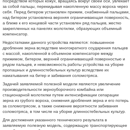
посредством которых кожух, вращаясь вокруг своей оси, увлекает
за собой пальцы, перекидывая накопленную массу вороха через
себя. Перед битером установлен прижим, снабженный пальцами,
над битером установлена верхняя ограничивающая поверхность,
а ближе к его концевой части установлен ряд пальцев, жестко
закрепленных на панелях молотилки, образующих объемный
компенсатор.
Недостатками данного устройства являются: повышенное
дробление зерна вследствие многократного соударения пальцев
с массой, накопленной в объемном компенсаторе между
прижимом, битером, верхней ограничивающей поверхностью и
рядом пальцев, и невозможность работы устройства на уборке
пропашных и длинностебельных культур вследствие их
наматывания на битер и забивания соломотряса.
Задачей заявляемой полезной модели являются увеличение
производительности зерноуборочного комбайна или
стационарной молотилки путем интенсификации сепарации
зерна из грубого вороха, снижения дробления зерна и его потерь
за соломотрясом, а также снижение вероятности забивания
соломотряса, в том числе на уборке длинностебельных культур.
Для достижения указанного технического результата в
заявляемую полезную модель, содержащую транспортирующее