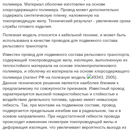
полимера. Материал оболочки изготовлен на основе
хлорсодержащего полимера. Провод может дополнительно
содержать синтетическую пленку, наложенную на
токопроводящую жилу. Технический результат - увеличение срока
службы готового изделия.
Полезная модель относится к кабельной технике, и может быть
использована в качестве проводов для подвижного состава
рельсового транспорта
Известен провод для подвижного состава рельсового транспорта,
содержащий токопроводящую жилу, изоляцию, выполненную из
теплостойкого материала на основе этиленпропиленового
полимера, и оболочку из материала на основе хлорсодержащего
полимера (патент РФ на полезную модель
49343, 2005).
Данное техническое решение является наиболее близким к
предлагаемому по совокупности признаков. Известный провод
характеризуется высокой пожаростойкостью и стойкостью к
воздействию дизельного топлива, однако имеет невысокую
гибкость. Так, при монтаже на подвижном составе, провод
подвергается предельным изгибам как в радиальном, так и в
осевом направлениях. При недостаточной гибкости провода
происходит изменение геометрии токопроводящей жилы и
деформация изоляции, что увеличивает вероятность выхода из