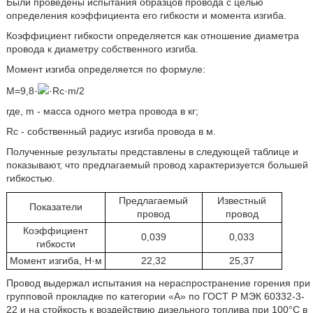
Были проведены испытания образцов провода с целью
определения коэффициента его гибкости и момента изгиба.
Коэффициент гибкости определяется как отношение диаметра
провода к диаметру собственного изгиба.
Момент изгиба определяется по формуле:
M=9,8·
·Rc·m/2
где, m - масса одного метра провода в кг;
Rc - собственный радиус изгиба провода в м.
Полученные результаты представлены в следующей таблице и
показывают, что предлагаемый провод характеризуется большей
гибкостью.
Предлагаемый
Известный
Показатели
провод
провод
Коэффициент
0,039
0,033
гибкости
Момент изгиба, Н·м
22,32
25,37
Провод выдержал испытания на нераспространение горения при
групповой прокладке по категории «А» по ГОСТ Р МЭК 60332-3-
22 и на стойкость к воздействию дизельного топлива при 100°C в