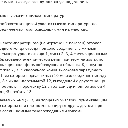
м самым высокую эксплутационную надежность
жно в условиях низких температур.
изображен концевой участок высокотемпературного
соединяемых токопроводящих жил на участках,
низкотемпературного (на чертеже не показан) отводов.
с одного конца отвода попарно соединены с жилами
температурного отвода 1, жилы 2, 3, 4 с изоляционными
бразования электрической цепи, при этом на жилах по
изоляционная формообразующая оболочка 8, подушка
 жил 2, 3, 4 свободного конца высокотемпературного
1, из которых первая гильза 10 жестко соединяет между
 3 с жилой-перемычкой 12, выходящей с другого конца
 нее жилу - перемычку 12 с третьей удлиненной жилой 4,
ющей пробкой 13.
иняемых жил (2, 3) на торцевых участках, примыкающим
которым они плотно контактируют друг с другом, при
арно соединяемыми токопроводящими жилами
го