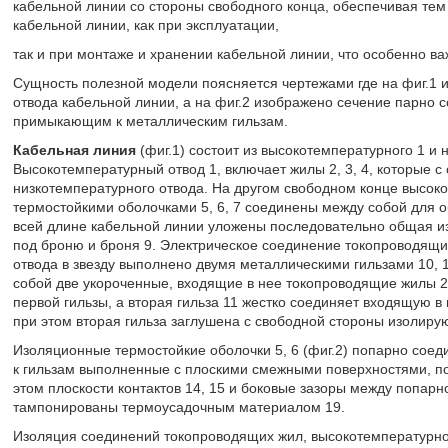
кабельной линии со стороны свободного конца, обеспечивая те
кабельной линии, как при эксплуатации,
так и при монтаже и хранении кабельной линии, что особенно ва
Сущность полезной модели поясняется чертежами где на фиг.1 
отвода кабельной линии, а на фиг.2 изображено сечение парно 
примыкающим к металлическим гильзам.
Кабельная линия
(фиг.1) состоит из высокотемпературного 1 и 
Высокотемпературный отвод 1, включает жилы 2, 3, 4, которые 
низкотемпературного отвода. На другом свободном конце высоко
термостойкими оболочками 5, 6, 7 соединены между собой для о
всей длине кабельной линии уложены последовательно общая 
под броню и броня 9. Электрическое соединение токопроводящих
отвода в звезду выполнено двумя металлическими гильзами 10, 1
собой две укороченные, входящие в нее токопроводящие жилы 2,
первой гильзы, а вторая гильза 11 жестко соединяет входящую в
при этом вторая гильза заглушена с свободной стороны изолиру
Изоляционные термостойкие оболочки 5, 6 (фиг.2) попарно соед
к гильзам выполненные с плоскими смежными поверхностями, по 
этом плоскости контактов 14, 15 и боковые зазоры между поп
тампонированы термоусадочным материалом 19.
Изоляция соединений токопроводящих жил, высокотемпературно