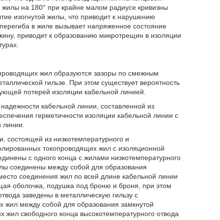
й жилы на 180° при крайне малом радиусе кривизны
ие изогнутой жилы, что приводит к нарушению
 перегиба в жиле вызывает напряженное состояние
ажину, приводит к образованию микротрещин в изоляции
турах.
проводящих жил образуются зазоры по смежным
таллической гильзе. При этом существует вероятность
дующей потерей изоляции кабельной линией.
надежности кабельной линии, составленной из
еспечения герметичности изоляции кабельной линии с
 линии.
и, состоящей из низкотемпературного и
изолированных токопроводящих жил с изоляционной
единены с одного конца с жилами низкотемпературного
илы соединены между собой для образования
место соединения жил по всей длине кабельной линии
я оболочка, подушка под броню и броня, при этом
твода заведены в металлическую гильзу с
х жил между собой для образования замкнутой
их жил свободного конца высокотемпературного отвода