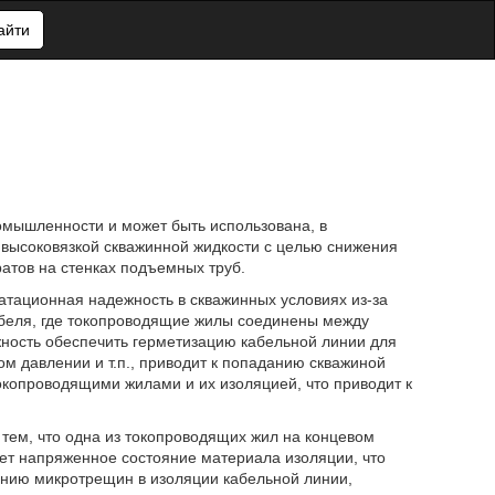
айти
омышленности и может быть использована, в
высоковязкой скважинной жидкости с целью снижения
атов на стенках подъемных труб.
атационная надежность в скважинных условиях из-за
абеля, где токопроводящие жилы соединены между
жность обеспечить герметизацию кабельной линии для
ом давлении и т.п., приводит к попаданию скважиной
окопроводящими жилами и их изоляцией, что приводит к
тем, что одна из токопроводящих жил на концевом
ает напряженное состояние материала изоляции, что
ванию микротрещин в изоляции кабельной линии,