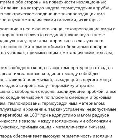
ытием в обе стороны на поверхности изоляционных
ой пленки, на которую надета термоусадочная трубка,
то электрическое соединение токопроводящих жил
ено двумя металлическими гильзами, из которых
входящие в нее с одного конца, токопроводящие жилы с
вторая гильза жестко соединяет входящую в нее с
дящую жилу, при этом вторая гильза заглушена с
изоляционными термостойкими оболочками попарно
на участках, примыкающим к металлическим гильзам,
жил свободного конца высокотемпературного отвода в
ервая гильза жестко соединяет между собой две
илы с жилой-перемычкой, выходящей с другого конца
е с одной стороны жилу - перемычку и третью
ушена с свободной стороны изолирующей пробкой, а все
но соединяемых жил по плоским смежным и боковым
зам, тампонированы термоусадочным материалом,
плуатации и хранении, так как устранены недопустимые
 перегибом на 180° при недопустимо малом радиусе
 жидкости в зазоры между изоляционными оболочками
 участках, примыкающим к металлическим гильзам.
твода обеспечивает высокую герметичность изоляции