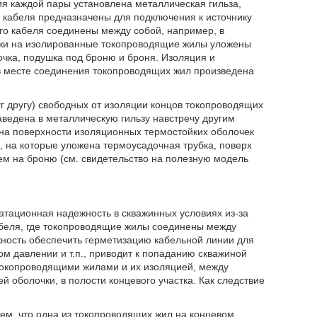
я каждой пары установлена металлическая гильза,
 кабеля предназначены для подключения к источнику
го кабеля соединены между собой, например, в
ружи на изолированные токопроводящие жилы уложены
ка, подушка под броню и броня. Изоляция и
 в месте соединения токопроводящих жил произведена
уг другу) свободных от изоляции концов токопроводящих
заведена в металлическую гильзу навстречу другим
на поверхности изоляционных термостойких оболочек
 на которые уложена термоусадочная трубка, поверх
ем на броню (см. свидетельство на полезную модель
атационная надежность в скважинных условиях из-за
абеля, где токопроводящие жилы соединены между
жность обеспечить герметизацию кабельной линии для
ом давлении и т.п., приводит к попаданию скважиной
 токопроводящими жилами и их изоляцией, между
болочки, в полости концевого участка. Как следствие
ем, что одна из токопроводящих жил на концевом