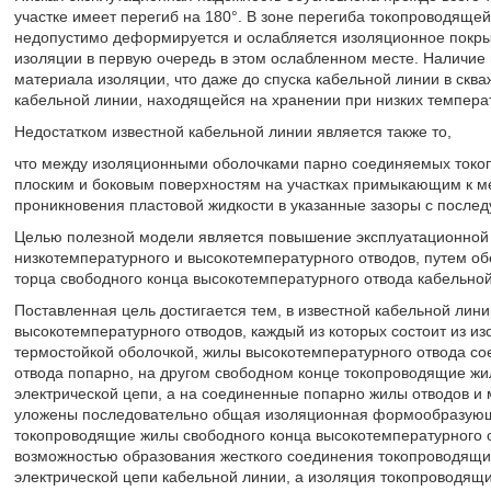
участке имеет перегиб на 180°. В зоне перегиба токопроводяще
недопустимо деформируется и ослабляется изоляционное покрыт
изоляции в первую очередь в этом ослабленном месте. Наличие
материала изоляции, что даже до спуска кабельной линии в скв
кабельной линии, находящейся на хранении при низких темпера
Недостатком известной кабельной линии является также то,
что между изоляционными оболочками парно соединяемых токо
плоским и боковым поверхностям на участках примыкающим к ме
проникновения пластовой жидкости в указанные зазоры с после
Целью полезной модели является повышение эксплуатационной 
низкотемпературного и высокотемпературного отводов, путем об
торца свободного конца высокотемпературного отвода кабельной
Поставленная цель достигается тем, в известной кабельной лини
высокотемпературного отводов, каждый из которых состоит из 
термостойкой оболочкой, жилы высокотемпературного отвода со
отвода попарно, на другом свободном конце токопроводящие ж
электрической цепи, а на соединенные попарно жилы отводов и 
уложены последовательно общая изоляционная формообразующа
токопроводящие жилы свободного конца высокотемпературного о
возможностью образования жесткого соединения токопроводящи
электрической цепи кабельной линии, а изоляция токопроводящ