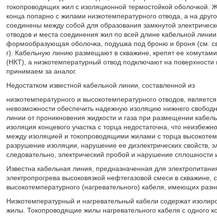
токопроводящих жил с изоляционной термостойкой оболочкой. 
конца попарно с жилами низкотемпературного отвода, а на друг
соединены между собой для образования замкнутой электричес
отводов и места соединения жил по всей длине кабельной лин
формообразующая оболочка, подушка под броню и броня (см. сви
г). Кабельную линию размещают в скважине, крепят ее хомутам
(НКТ), а низкотемпературный отвод подключают на поверхности 
принимаем за аналог.
Недостатком известной кабельной линии, составленной из
низкотемпературного и высокотемпературного отводов, является
невозможности обеспечить надежную изоляцию нижнего свободн
линии от проникновения жидкости и газа при размещении кабель
изоляция концевого участка с торца недостаточна, что неизбежн
между изоляцией и токопроводящими жилами с торца высокотемп
разрушение изоляции, нарушение ее диэлектрических свойств, э
следовательно, электрический пробой и нарушение сплошности 
Известна кабельная линия, предназначенная для электропитани
электропрогрева высоковязкой нефтегазовой смеси в скважине, с
высокотемпературного (нагревательного) кабеля, имеющих разн
Низкотемпературный и нагревательный кабели содержат изолир
жилы. Токопроводящие жилы нагревательного кабеля с одного к