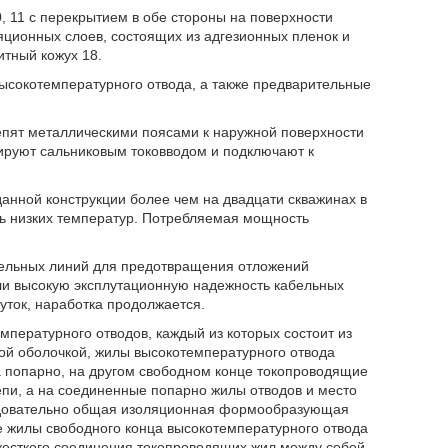
, 11 с перекрытием в обе стороны на поверхности
ционных слоев, состоящих из адгезионных пленок и
итный кожух 18.
высокотемпературного отвода, а также предварительные
репят металлическими поясами к наружной поверхности
ируют сальниковым токовводом и подключают к
нной конструкции более чем на двадцати скважинах в
ень низких температур. Потребляемая мощность
бельных линий для предотвращения отложений
али высокую эксплутационную надежность кабельных
уток, наработка продолжается.
мпературного отводов, каждый из которых состоит из
ой оболочкой, жилы высокотемпературного отвода
а попарно, на другом свободном конце токопроводящие
пи, а на соединенные попарно жилы отводов и место
едовательно общая изоляционная формообразующая
е жилы свободного конца высокотемпературного отвода
жесткого соединения токопроводящих жил между собой