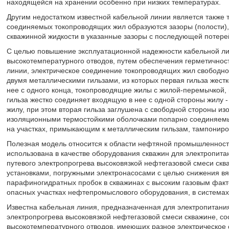
находящейся на хранении особенно при низких температурах.
Другим недостатком известной кабельной линии является также
соединяемых токопроводящих жил образуются зазоры (полости),
скважинной жидкости в указанные зазоры с последующей потере
С целью повышение эксплуатационной надежности кабельной лин
высокотемпературного отводов, путем обеспечения герметичност
линии, электрическое соединение токопроводящих жил свободно
двумя металлическими гильзами, из которых первая гильза жест
нее с одного конца, токопроводящие жилы с жилой-перемычкой, 
гильза жестко соединяет входящую в нее с одной стороны жилу
жилу, при этом вторая гильза заглушена с свободной стороны и
изоляционными термостойкими оболочками попарно соединяемы
на участках, примыкающим к металлическим гильзам, тампонир
Полезная модель относится к области нефтяной промышленности,
использована в качестве оборудования скважин для электропит
путевого электропрогрева высоковязкой нефтегазовой смеси ск
установками, погружными электронасосами с целью снижения вя
парафиногидратных пробок в скважинах с высоким газовым факт
опасных участках нефтепромыслового оборудования, в системах 
Известна кабельная линия, предназначенная для электропитани
электропрогрева высоковязкой нефтегазовой смеси скважине, со
высокотемпературного отводов, имеющих разное электрическое 