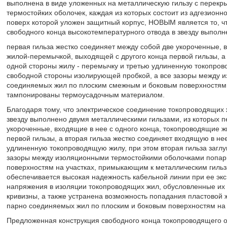
выполнена в виде уложенных на металлическую гильзу с перекр
термостойких оболочек, каждая из которых состоит из адгезионн
поверх которой уложен защитный корпус, НОВЫМ является то, ч
свободного конца высокотемпературного отвода в звезду выполн
первая гильза жестко соединяет между собой две укороченные, 
жилой-перемычкой, выходящей с другого конца первой гильзы, а 
одной стороны жилу - перемычку и третью удлиненную токопрово
свободной стороны изолирующей пробкой, а все зазоры между 
соединяемых жил по плоским смежным и боковым поверхностям 
тампонированы термоусадочным материалом.
Благодаря тому, что электрическое соединение токопроводящих 
звезду выполнено двумя металлическими гильзами, из которых п
укороченные, входящие в нее с одного конца, токопроводящие ж
первой гильзы, а вторая гильза жестко соединяет входящую в не
удлиненную токопроводящую жилу, при этом вторая гильза загл
зазоры между изоляционными термостойкими оболочками попар
поверхностям на участках, примыкающим к металлическим гиль
обеспечивается высокая надежность кабельной линии при ее экс
напряжения в изоляции токопроводящих жил, обусловленные их
кривизны, а также устранена возможность попадания пластовой
парно соединяемых жил по плоским и боковым поверхностям на
Предложенная конструкция свободного конца токопроводящего о