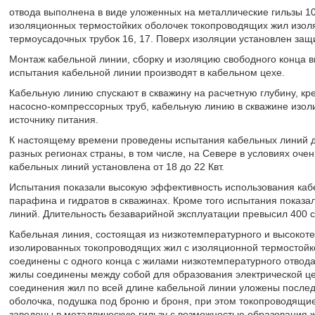
отвода выполнена в виде уложенных на металлические гильзы 10
изоляционных термостойких оболочек токопроводящих жил изоля
термоусадочных трубок 16, 17. Поверх изоляции установлен защ
Монтаж кабельной линии, сборку и изоляцию свободного конца 
испытания кабельной линии производят в кабельном цехе.
Кабельную линию спускают в скважину на расчетную глубину, к
насосно-компрессорных труб, кабельную линию в скважине изол
источнику питания.
К настоящему времени проведены испытания кабельных линий да
разных регионах страны, в том числе, на Севере в условиях оч
кабельных линий установлена от 18 до 22 Квт.
Испытания показали высокую эффективность использования ка
парафина и гидратов в скважинах. Кроме того испытания показ
линий. Длительность безаварийной эксплуатации превысил 400 с
Кабельная линия, состоящая из низкотемпературного и высокоте
изолированных токопроводящих жил с изоляционной термостойк
соединены с одного конца с жилами низкотемпературного отвод
жилы соединены между собой для образования электрической це
соединения жил по всей длине кабельной линии уложены посл
оболочка, подушка под броню и броня, при этом токопроводящи
заведены в металлическую гильзу с возможностью образования 