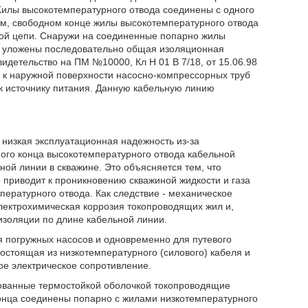
Жилы высокотемпературного отвода соединены с одного
ом, свободном конце жилы высокотемпературного отвода
кой цепи. Снаружи на соединенные попарно жилы
ии уложены последовательно общая изоляционная
детельство на ПМ №10000, Кл Н 01 В 7/18, от 15.06.98
и к наружной поверхности насосно-компрессорных труб
к источнику питания. Данную кабельную линию
 низкая эксплуатационная надежность из-за
ого конца высокотемпературного отвода кабельной
ной линии в скважине. Это объясняется тем, что
о приводит к проникновению скважиной жидкости и газа
ературного отвода. Как следствие - механическое
лектрохимическая коррозия токопроводящих жил и,
изоляции по длине кабельной линии.
я погружных насосов и одновременно для путевого
остоящая из низкотемпературного (силового) кабеля и
ое электрическое сопротивление.
ованные термостойкой оболочкой токопроводящие
онца соединены попарно с жилами низкотемпературного