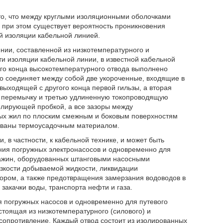
 то, что между круглыми изоляционными оболочками
 при этом существует вероятность проникновения
й изоляции кабельной линией.
ии, составленной из низкотемпературного и
и изоляции кабельной линии, в известной кабельной
го конца высокотемпературного отвода выполнено
ко соединяет между собой две укороченные, входящие в
выходящей с другого конца первой гильзы, а вторая
 - перемычку и третью удлиненную токопроводящую
золирующей пробкой, а все зазоры между
х жил по плоским смежным и боковым поверхностям
ованы термоусадочным материалом.
 в частности, к кабельной технике, и может быть
ания погружных электронасосов и одновременно для
важин, оборудованных штанговыми насосными
зкости добываемой жидкости, ликвидации
ором, а также предотвращения замерзания водоводов в
закачки воды, транспорта нефти и газа.
я погружных насосов и одновременно для путевого
стоящая из низкотемпературного (силового) и
сопротивление. Каждый отвод состоит из изолированных