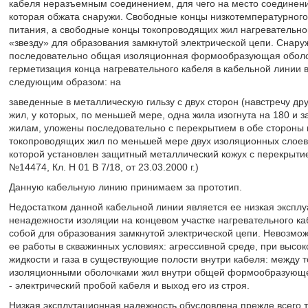
кабеля неразъемным соединением, для чего на место соединени
которая обжата снаружи. Свободные концы низкотемпературного
питания, а свободные концы токопроводящих жил нагревательно
«звезду» для образования замкнутой электрической цепи. Сна
последовательно общая изоляционная формообразующая оболоч
герметизация конца нагревательного кабеля в кабельной линии
следующим образом: на
заведенные в металлическую гильзу с двух сторон (навстречу др
жил, у которых, по меньшей мере, одна жила изогнута на 180 и 
жилам, уложены последовательно с перекрытием в обе стороны 
токопроводящих жил по меньшей мере двух изоляционных слоев,
которой установлен защитный металлический кожух с перекрыти
№14474, Кл. Н 01 В 7/18, от 23.03.2000 г.)
Данную кабельную линию принимаем за прототип.
Недостатком данной кабельной линии является ее низкая эксплу
ненадежности изоляции на концевом участке нагревательного к
собой для образования замкнутой электрической цепи. Невозмо
ее работы в скважинных условиях: агрессивной среде, при высок
жидкости и газа в существующие полости внутри кабеля: между
изоляционными оболочками жил внутри общей формообразующей о
- электрический пробой кабеля и выход его из строя.
Низкая эксплутационная надежность обусловлена прежде всего т