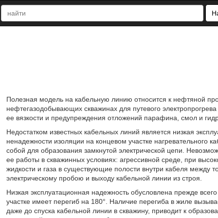
Н
Полезная модель на кабельную линию относится к нефтяной пр
нефтегазодобывающих скважинах для путевого электропрогрева 
ее вязкости и предупреждения отложений парафина, смол и гидр
Недостатком известных кабельных линий является низкая эксплу
ненадежности изоляции на концевом участке нагревательного к
собой для образования замкнутой электрической цепи. Невозмо
ее работы в скважинных условиях: агрессивной среде, при высок
жидкости и газа в существующие полости внутри кабеля между т
электрическому пробою и выходу кабельной линии из строя.
Низкая эксплуатационная надежность обусловлена прежде всего 
участке имеет перегиб на 180°. Наличие перегиба в жиле вызыв
даже до спуска кабельной линии в скважину, приводит к образо