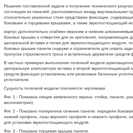
Решение поставленной задачи и получение технического результ
состоящем из панелей, расположенных между вертикальными п
относительно указанных стоек средствами фиксации, содержащи
боковыми и торцевыми крышками, а также звукопоглощающий мо
корпус дополнительно снабжен верхним и нижним алюминиевыми
боковых крышек и отверстия для их крепления, направляющие д
центральной вставки и полки для звукопоглощающего модуля, т
боковых крышек панели снаружи и ограничители для охвата задн
пропуска страховочного троса и встроенные держатели средств 
В частных примерах выполнения полезной модели шумозащитно
центральную композитную вставку и второй звукопоглощающий мо
средств фиксации установлены или резиновые балонные уплотн
уплотнители.
Сущность полезной модели поясняется чертежами.
Фиг. 1 - Показана секция заявленного экрана: стойка, панели, у
аксонометрии).
Фиг. 2 - Показано поперечное сечение панели: передняя бокова
нижний профиль, пазы верхнего профиля и нижнего профиля, на
для установки звукопоглощающего модуля.
Фиг. 3 - Показана торцевая крышка панели.