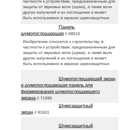
частности к устройствам, предназначенным для
защиты от звуковых волн (шума), а также волн
других излучений и их поглощения и может
быть использовано в экранах шумозащитных
Панель
шумопоглощающая
// 68010
Изобретение относится к строительству, в
частности к устройствам, предназначенным для
защиты от звуковых волн (шума), а также волн
других излучений и их поглощения и может
быть использовано в экранах шумозащитных
Шумопоглощающий экран
и шумопоглощающая панель для
формирования шумопоглощающего
экрана
// 71990
Шумозащитный
экран
// 81501
Шумозащитный