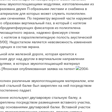
нены звукопоглощающими модулями, изготовленными из
азована двумя П-образными листами и снабжена в
териалом для которых может служить полиэтилен.
ыми сечениями. По периметру верхней части наружной
о образован вертикальный паз, в который с натягом
 вибродемпфирующих фиксаторов из полиэтилена
умозащитного экрана, надежно фиксируя стенки
й с натягом в параллелепипедную полость акустической
 8/00]. Недостатком является невозможность изменения
одящих в состав экрана.
ной или железной дороге, которая крепится к
ния друг над другом в вертикальном направлении
дулями, в которых звукопоглощающий материал
а [Японская опубликованная заявка на патент
2004-
заполнен различным звукопоглощающим материалом, или
вой стальной балке был закреплен на ней посредством
постепенно падает.
лонне используют двутавровую стальную балку, а
креплены посредством размещения вставного участка,
ду основаниями двутавровой балки. Вставной участок
цах звукоизолирующего элемента, причем ширина,