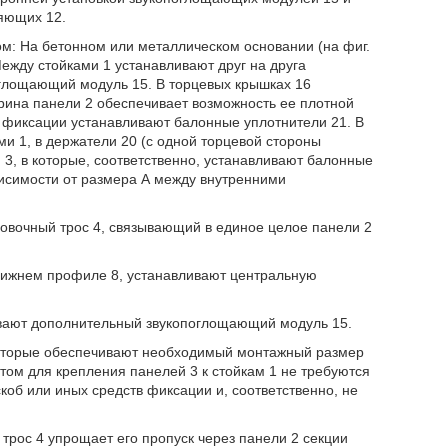
ляющих 12.
: На бетонном или металлическом основании (на фиг.
Между стойками 1 устанавливают друг на друга
оглощающий модуль 15. В торцевых крышках 16
рина панели 2 обеспечивает возможность ее плотной
а фиксации устанавливают балонные уплотнители 21. В
и 1, в держатели 20 (с одной торцевой стороны
 3, в которые, соответственно, устанавливают балонные
висимости от размера А между внутренними
ховочный трос 4, связывающий в единое целое панели 2
нижнем профиле 8, устанавливают центральную
ивают дополнительный звукопоглощающий модуль 15.
которые обеспечивают необходимый монтажный размер
том для крепления панелей 3 к стойкам 1 не требуются
об или иных средств фиксации и, соответственно, не
трос 4 упрощает его пропуск через панели 2 секции