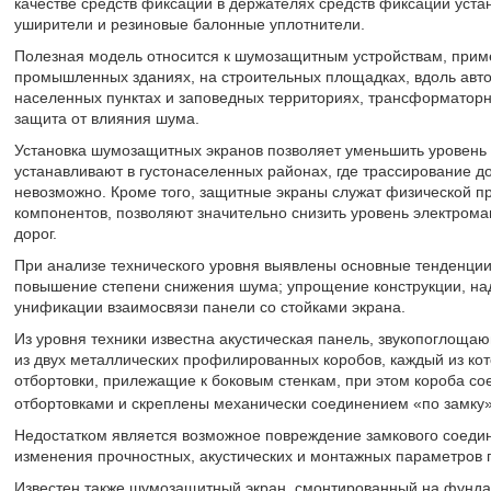
качестве средств фиксации в держателях средств фиксации уст
уширители и резиновые балонные уплотнители.
Полезная модель относится к шумозащитным устройствам, прим
промышленных зданиях, на строительных площадках, вдоль авт
населенных пунктах и заповедных территориях, трансформаторны
защита от влияния шума.
Установка шумозащитных экранов позволяет уменьшить уровень 
устанавливают в густонаселенных районах, где трассирование д
невозможно. Кроме того, защитные экраны служат физической п
компонентов, позволяют значительно снизить уровень электрома
дорог.
При анализе технического уровня выявлены основные тенденци
повышение степени снижения шума; упрощение конструкции, над
унификации взаимосвязи панели со стойками экрана.
Из уровня техники известна акустическая панель, звукопоглощ
из двух металлических профилированных коробов, каждый из ко
отбортовки, прилежащие к боковым стенкам, при этом короба со
отбортовками и скреплены механически соединением «по замку
Недостатком является возможное повреждение замкового соедин
изменения прочностных, акустических и монтажных параметров п
Известен также шумозащитный экран, смонтированный на фундам