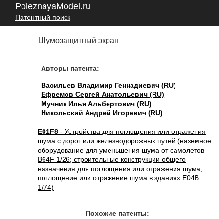
PoleznayaModel.ru
Патентный поиск
Шумозащитный экран
Авторы патента:
Васильев Владимир Геннадиевич (RU)
Ефремов Сергей Анатольевич (RU)
Мучник Илья Альбертович (RU)
Никольский Андрей Игоревич (RU)
E01F8
- Устройства для поглощения или отражения
шума с дорог или железнодорожных путей (наземное
оборудование для уменьшения шума от самолетов
B64F 1/26; строительные конструкции общего
назначения для поглощения или отражения шума,
поглощение или отражение шума в зданиях E04B
1/74)
Похожие патенты: