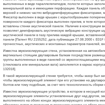
выполненных в виде параллелепипедов, полости которых запол
минеральной ваты и имеющими перфорацию. Каждая панель обр
верхней и нижних частях вибродемпфирующими фиксаторами, ма
Фиксатор выполнен в виде крышек с корытообразными поперечн
поверхности каждого фиксатора выполнен прилив, в теле которог
вставлены стенки акустической панели. Наличие в конструкции
позволяет демпфировать акустическую вибрацию конструкции ш
акустической панели в пазу прилива каждой крышки, вставленно
панели [Патент RU 2155252, дата публикации 27.08.2000 г. E01F
прочностных, акустических и монтажных параметров панелей, вх
Известна звукоизолирующая стена, установленная на автомобиль
вертикально стоящим двутавровым балкам посредством размеще
группы выполненных в виде панелей со звукопоглощающими мо
(стекловата или минеральная вата) заполняется в каркас корпус
132018].
В такой звукоизолирующей стенке требуется, чтобы зазор был 
чтобы звукоизолирующий элемент при его установке на двутавро
болтов или тому подобным, за счет чего технологичность сборки 
Известно звукоизолирующее устройство, в котором в несущей ко
звукоизолирующие элементы установленные друг над другом, за
выполненного на обоих концах звукоизолирующего элемента меж
образован путем выполнения вырезанного участка на обоих кон