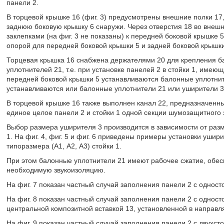
панели 2.
В торцевой крышке 16 (фиг. 3) предусмотрены внешние полки 1
заднюю боковую крышку 6 снаружи. Через отверстия 18 во внеш
заклепками (на фиг. 3 не показаны) к передней боковой крышке 
опорой для передней боковой крышки 5 и задней боковой крышки
Торцевая крышка 16 снабжена держателями 20 для крепления б
уплотнителей 21, т.е. при установке панелей 2 в стойки 1, име
передней боковой крышки 5 устанавливаются балонные уплотните
устанавливаются или балонные уплотнители 21 или уширители 3
В торцевой крышке 16 также выполнен канал 22, предназначенны
единое целое панели 2 и стойки 1 одной секции шумозащитного 
Выбор размера уширителя 3 производится в зависимости от раз
1. На фиг. 4, фиг. 5 и фиг. 6 приведены примеры установки ушир
типоразмера (А1, А2, А3) стойки 1.
При этом балонные уплотнители 21 имеют рабочее сжатие, обе
необходимую звукоизоляцию.
На фиг. 7 показан частный случай заполнения панели 2 с однос
На фиг. 8 показан частный случай заполнения панели 2 с однос
центральной композитной вставкой 13, установленной в направ
На фиг. 9 показан частный случай заполнения панели 2 с двухс