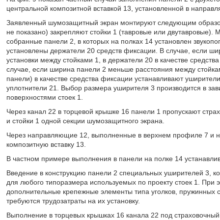
центральной композитной вставкой 13, установленной в направ
Заявленный шумозащитный экран монтируют следующим образом
не показано) закрепляют стойки 1 (тавровые или двутавровые). 
собранные панели 2, в которых на полках 14 установлен звукоп
установлены держатели 20 средств фиксации. В случае, если ши
установки между стойками 1, в держатели 20 в качестве средств
случае, если ширина панели 2 меньше расстояния между стойкам
панели) в качестве средства фиксации устанавливают уширители
уплотнители 21. Выбор размера уширителя 3 производится в за
поверхностями стоек 1.
Через канал 22 в торцевой крышке 16 панели 1 пропускают стра
и стойки 1 одной секции шумозащитного экрана.
Через направляющие 12, выполненные в верхнем профиле 7 и 
композитную вставку 13.
В частном примере выполнения в панели на полке 14 устанавл
Введение в конструкцию панели 2 специальных уширителей 3, 
для любого типоразмера используемых по проекту стоек 1. При э
дополнительные крепежные элементы типа уголков, пружинных ск
требуются трудозатраты на их установку.
Выполнение в торцевых крышках 16 канала 22 под страховочный 