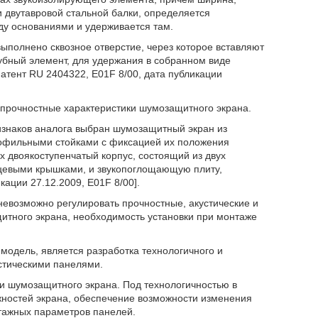
 двутавровой стальной балки, определяется
ду основаниями и удерживается там.
ыполнено сквозное отверстие, через которое вставляют
убный элемент, для удержания в собранном виде
атент RU 2404322, E01F 8/00, дата публикации
 прочностные характеристики шумозащитного экрана.
ризнаков аналога выбран шумозащитный экран из
офильными стойками с фиксацией их положения
 двоякоступенчатый корпус, состоящий из двух
цевыми крышками, и звукопоглощающую плиту,
ации 27.12.2009, E01F 8/00].
невозможно регулировать прочностные, акустические и
итного экрана, необходимость установки при монтаже
модель, является разработка технологичного и
стическими панелями.
и шумозащитного экрана. Под технологичностью в
ностей экрана, обеспечение возможности изменения
нтажных параметров панелей.