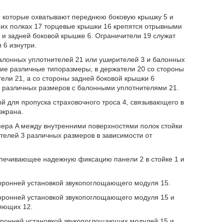
7, которые охватывают переднюю боковую крышку 5 и
них полках 17 торцевые крышки 16 крепятся отрывными
5 и задней боковой крышке 6. Ограничители 19 служат
 6 изнутри.
алонных уплотнителей 21 или уширителей 3 и балонных
ющие различные типоразмеры, в держатели 20 со стороны
ли 21, а со стороны задней боковой крышки 6
 различных размеров с балонными уплотнителями 21.
й для пропуска страховочного троса 4, связывающего в
экрана.
мера A между внутренними поверхностями полок стойки
ителей 3 различных размеров в зависимости от
спечивающее надежную фиксацию панели 2 в стойке 1 и
торонней установкой звукопоглощающего модуля 15.
торонней установкой звукопоглощающего модуля 15 и
ляющих 12.
торонней установкой звукопоглощающих модулей 15 и