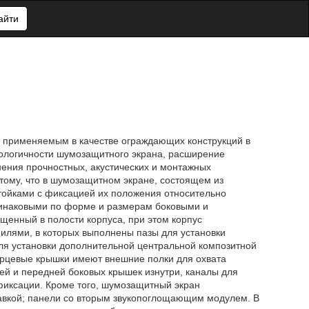
айти
 применяемым в качестве ограждающих конструкций в
нологичности шумозащитного экрана, расширение
ения прочностных, акустических и монтажных
тому, что в шумозащитном экране, состоящем из
ойками с фиксацией их положения относительно
динаковыми по форме и размерам боковыми и
енный в полости корпуса, при этом корпус
лями, в которых выполнены пазы для установки
ля установки дополнительной центральной композитной
орцевые крышки имеют внешние полки для охвата
ей и передней боковых крышек изнутри, каналы для
фиксации. Кроме того, шумозащитный экран
авкой; панели со вторым звукопоглощающим модулем. В