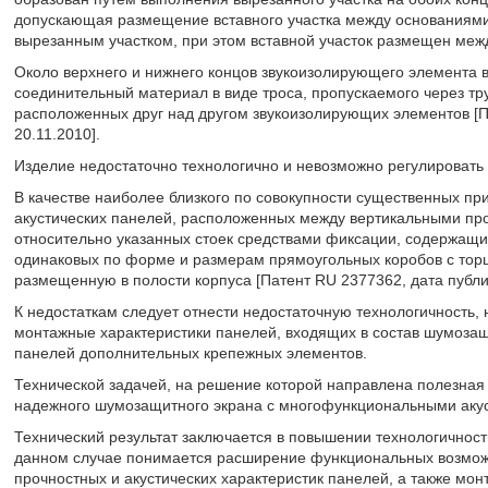
допускающая размещение вставного участка между основаниями
вырезанным участком, при этом вставной участок размещен меж
Около верхнего и нижнего концов звукоизолирующего элемента в
соединительный материал в виде троса, пропускаемого через тр
расположенных друг над другом звукоизолирующих элементов [П
20.11.2010].
Изделие недостаточно технологично и невозможно регулировать
В качестве наиболее близкого по совокупности существенных п
акустических панелей, расположенных между вертикальными пр
относительно указанных стоек средствами фиксации, содержащих
одинаковых по форме и размерам прямоугольных коробов с тор
размещенную в полости корпуса [Патент RU 2377362, дата публик
К недостаткам следует отнести недостаточную технологичность, 
монтажные характеристики панелей, входящих в состав шумозащ
панелей дополнительных крепежных элементов.
Технической задачей, на решение которой направлена полезная 
надежного шумозащитного экрана с многофункциональными аку
Технический результат заключается в повышении технологичност
данном случае понимается расширение функциональных возмож
прочностных и акустических характеристик панелей, а также мо