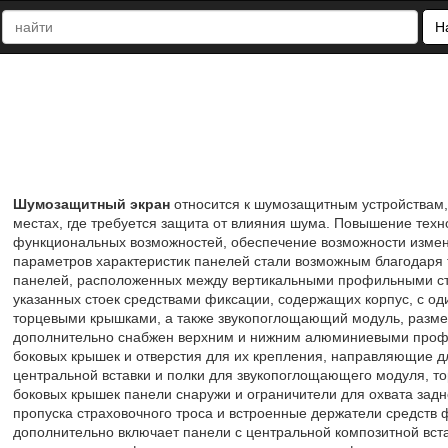
Н
Шумозащитный экран
относится к шумозащитным устройствам,
местах, где требуется защита от влияния шума. Повышение тех
функциональных возможностей, обеспечение возможности измен
параметров характеристик панелей стали возможным благодаря 
панелей, расположенных между вертикальными профильными ст
указанных стоек средствами фиксации, содержащих корпус, с о
торцевыми крышками, а также звукопоглощающий модуль, размещ
дополнительно снабжен верхним и нижним алюминиевыми профи
боковых крышек и отверстия для их крепления, направляющие д
центральной вставки и полки для звукопоглощающего модуля, т
боковых крышек панели снаружи и ограничители для охвата задн
пропуска страховочного троса и встроенные держатели средств 
дополнительно включает панели с центральной композитной вст