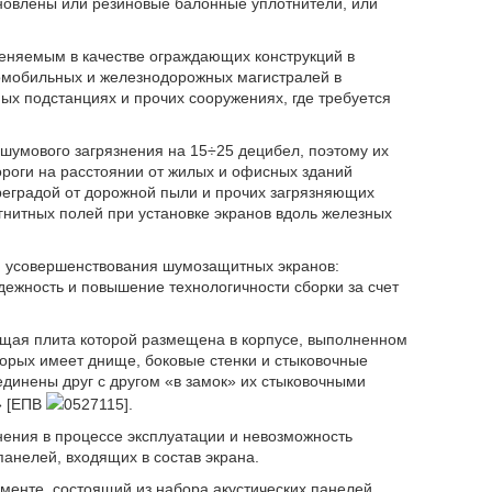
ановлены или резиновые балонные уплотнители, или
еняемым в качестве ограждающих конструкций в
омобильных и железнодорожных магистралей в
х подстанциях и прочих сооружениях, где требуется
шумового загрязнения на 15÷25 децибел, поэтому их
ороги на расстоянии от жилых и офисных зданий
реградой от дорожной пыли и прочих загрязняющих
гнитных полей при установке экранов вдоль железных
и усовершенствования шумозащитных экранов:
ежность и повышение технологичности сборки за счет
ающая плита которой размещена в корпусе, выполненном
торых имеет днище, боковые стенки и стыковочные
единены друг с другом «в замок» их стыковочными
» [ЕПВ
0527115].
ения в процессе эксплуатации и невозможность
анелей, входящих в состав экрана.
енте, состоящий из набора акустических панелей,