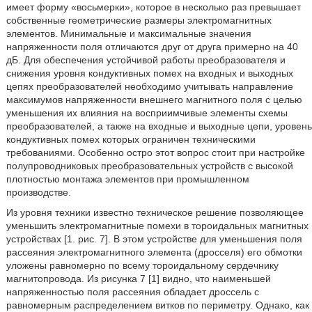
имеет форму «восьмерки», которое в несколько раз превышает
собственные геометрические размеры электромагнитных
элементов. Минимальные и максимальные значения
напряженности поля отличаются друг от друга примерно на 40
дБ. Для обеспечения устойчивой работы преобразователя и
снижения уровня кондуктивных помех на входных и выходных
цепях преобразователей необходимо учитывать направление
максимумов напряженности внешнего магнитного поля с целью
уменьшения их влияния на восприимчивые элементы схемы
преобразователей, а также на входные и выходные цепи, уровень
кондуктивных помех которых ограничен техническими
требованиями. Особенно остро этот вопрос стоит при настройке
полупроводниковых преобразовательных устройств с высокой
плотностью монтажа элементов при промышленном
производстве.
Из уровня техники известно техническое решение позволяющее
уменьшить электромагнитные помехи в тороидальных магнитных
устройствах [1. рис. 7]. В этом устройстве для уменьшения поля
рассеяния электромагнитного элемента (дросселя) его обмотки
уложены равномерно по всему тороидальному сердечнику
магнитопровода. Из рисунка 7 [1] видно, что наименьшей
напряженностью поля рассеяния обладает дроссель с
равномерным распределением витков по периметру. Однако, как