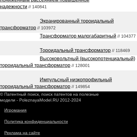
надежности
// 140841
Экранированный тороидальный
трансформатор
// 103972
Трансформатор малогабаритный
// 104377
Тороидальный трансформатор
// 118469
Высоковольтный (высокопотенциальный)
тороидальный трансформатор
// 128001
Импульсный низкопрофильный
тороидальный трансформатор
// 149854
© Патентный поиск, поиск патентов на полезные
модели - PoleznayaModel.RU 2012-2024
Игромания
Политика конфиденциальности
Реклама на сайте