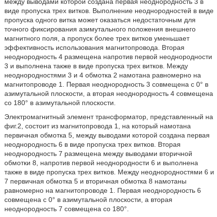
между выводами которой создана первая неоднородность 3 в
виде пропуска трех витков. Выполнение неоднородностей в виде
пропуска одного витка может оказаться недостаточным для
точного фиксирования азимутального положения внешнего
магнитного поля, а пропуск более трех витков уменьшает
эффективность использования магнитопровода. Вторая
неоднородность 4 размещена напротив первой неоднородности
3 и выполнена также в виде пропуска трех витков. Между
неоднородностями 3 и 4 обмотка 2 намотана равномерно на
магнитопроводе 1. Первая неоднородность 3 совмещена с 0° в
азимутальной плоскости, а вторая неоднородность 4 совмещена
со 180° в азимутальной плоскости.
Электромагнитный элемент трансформатор, представленный на
фиг.2, состоит из магнитопровода 1, на который намотана
первичная обмотка 5, между выводами которой создана первая
неоднородность 6 в виде пропуска трех витков. Вторая
неоднородность 7 размещена между выводами вторичной
обмотки 8, напротив первой неоднородности 6 и выполнена
также в виде пропуска трех витков. Между неоднородностями 6 и
7 первичная обмотка 5 и вторичная обмотка 8 намотаны
равномерно на магнитопроводе 1. Первая неоднородность 6
совмещена с 0° в азимутальной плоскости, а вторая
неоднородность 7 совмещена со 180°.