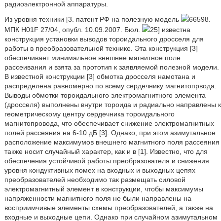
радиоэлектронной аппаратуры.
Из уровня техники [3. патент РФ на полезную модель
66598.
МПК H01F 27/04, опубл. 10.09.2007. Бюл.
25] известна
конструкция установки выводов тороидального дросселя для
работы в преобразовательной технике. Эта конструкция [3]
обеспечивает минимальное внешнее магнитное поле
рассеивания и взята за прототип к заявляемой полезной модели.
В известной конструкции [3] обмотка дросселя намотана и
распределена равномерно по всему сердечнику магнитопрвода.
Выводы обмотки тороидального электромагнитного элемента
(дросселя) выполнены внутри тороида и радиально направлены к
геометрическому центру сердечника тороидального
магнитопровода, что обеспечивает снижение электромагнитных
полей рассеяния на 6-10 дБ [3]. Однако, при этом азимутальное
расположение максимумов внешнего магнитного поля рассеяния
также носит случайный характер, как и в [1]. Известно, что для
обеспечения устойчивой работы преобразователя и снижения
уровня кондуктивных помех на входных и выходных цепях
преобразователей необходимо так размещать силовой
электромагнитный элемент в конструкции, чтобы максимумы
напряженности магнитного поля не были направлены на
восприимчивые элементы схемы преобразователей, а также на
входные и выходные цепи. Однако при случайном азимутальном