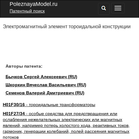
PoleznayaModel.ru
Патентный поиск
Электромагнитный элемент тороидальной конструкции
Авторы патента:
Бычков Сергей Алексеевич (RU)
Шкоркин Вячеслав Васильевич (RU)
Семенов Валерий Дмитриевич (RU)
H01F30/16
- тороидальные трансформаторы
H01F27/34
- особые средства для предотвращения или
ослабления нежелательных электрических или магнитных
явлений, например потерь холостого хода, реактивных токов,
гармоник, генерации колебаний, полей рассеяния магнитных
потоков