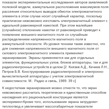
показали экспериментальные исследования авторов заявляемой
полезной модели, азимутальное расположение максимумов поля
рассеяния относительно выводов обмоток электромагнитного
элемента в этом случае носит случайный характер, поскольку
практически невозможно изготовить электромагнитный элемент с
идеальной равномерной намоткой. При этом малейшее
(случайное) отклонение намотки от равномерной приводит к
появлению внешнего магнитного поля со случайным
распределением напряженности магнитного поля в
азимутальной плоскости. Из уровня техники также известно, что
для снижения напряженности внешнего магнитного поля от
силового электромагнитного элемента применяют
экранирование. Экраны применяются как для отдельных
элементов, функциональных узлов, блоков аппаратуры, так и для
радиоэлектронных устройств в целом [2. Князев А.Д., Кечиев Л.Н.,
Петров Б.В. Конструирование радиоэлектронной и электронно-
вычислительной аппаратуры с учетом электромагнитной
совместимости. М.: Радио и связь, 1989. 39 с]
К недостаткам экранирования можно отнести то, что экран
невозможно рассчитать теоретически и единственным способом
нахождения его рациональной конструкции является
эксперимент.Кроме того, использование экрана затрудняет
теплоотвод и увеличивает массогабаритные показатели