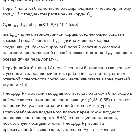
Перо 7 лопатки 6 выполнено расширяющимся к периферийному
торцу 17 с градиентом расширения хорды G
х
-2
G
=(L
-L
)/L
=(6,1÷8,6)·10
[м/м],
х
п.х.
к.х.
ср
где L
- длина периферийной хорды, соединяющей боковые
п.х
кромки 8 пера 7 лопатки; L
- длина корневой хорды,
к.х.
соединяющей боковые кромки 8 пера 7 лопатки в условной
плоскости, параллельной осевой плоскости ротора; L
- средняя
ср
осевая длина пера лопатки.
Периферийный торец 17 пера 7 лопатки 6 выполнен скошенным
с уклоном в направлении потока рабочего тела, конгруэнтным
ответной поверхности проточной части двигателя в зоне третьей
ступени КПД.
Площадь F
ометания воздушного потока лопатками 6 на входе в
1
рабочее колесо выполнена составляющей (0,38÷0,55) от полной
площади F
, условно ограниченной входным контуром
0
воздухозаборника воздушного потока перед коком входного
направляющего аппарата (ВНА), в проекции на плоскость,
нормальную к оси двигателя.. Площадь F
принята
1
превышающей в свою очередь площадь F
на выходе из
2