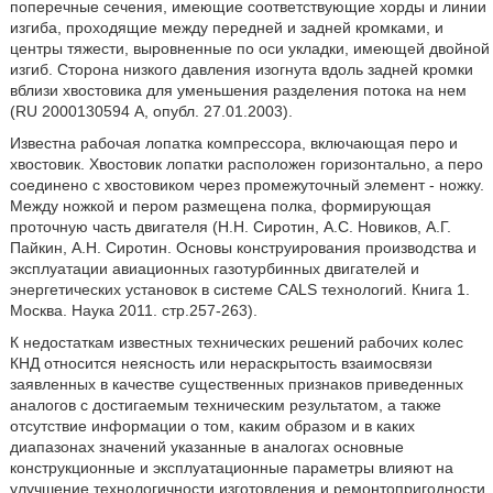
поперечные сечения, имеющие соответствующие хорды и линии
изгиба, проходящие между передней и задней кромками, и
центры тяжести, выровненные по оси укладки, имеющей двойной
изгиб. Сторона низкого давления изогнута вдоль задней кромки
вблизи хвостовика для уменьшения разделения потока на нем
(RU 2000130594 А, опубл. 27.01.2003).
Известна рабочая лопатка компрессора, включающая перо и
хвостовик. Хвостовик лопатки расположен горизонтально, а перо
соединено с хвостовиком через промежуточный элемент - ножку.
Между ножкой и пером размещена полка, формирующая
проточную часть двигателя (Н.Н. Сиротин, А.С. Новиков, А.Г.
Пайкин, А.Н. Сиротин. Основы конструирования производства и
эксплуатации авиационных газотурбинных двигателей и
энергетических установок в системе CALS технологий. Книга 1.
Москва. Наука 2011. стр.257-263).
К недостаткам известных технических решений рабочих колес
КНД относится неясность или нераскрытость взаимосвязи
заявленных в качестве существенных признаков приведенных
аналогов с достигаемым техническим результатом, а также
отсутствие информации о том, каким образом и в каких
диапазонах значений указанные в аналогах основные
конструкционные и эксплуатационные параметры влияют на
улучшение технологичности изготовления и ремонтопригодности