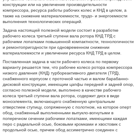
конструкции или на увеличение производительности
компрессора, ресурса работы рабочих колес и КНД в целом, а
также на снижение материалоемкости, трудо- и энергоемкости
выполнения технологических операций.
Задача настоящей полезной модели состоит в разработке
рабочего колеса третьей ступени вала ротора КНД ТРД с
рабочими лопатками повышенной компактности, технологичности
и ремонтопригодности при одновременном снижении
материалоемкости и увеличении ресурса КНД ТРД в целом.
Поставленная задача в части рабочего колеса по первому
варианту решается тем, что рабочее колесо ротора компрессора
низкого давления (КНД) турбореактивного двигателя (ТРД),
снабженного корпусом с проточной частью и валом барабанно-
дисковой конструкции, имеющим цапфы передней и задней опор,
согласно полезной модели, выполнено в качестве рабочего
колеса третьей ступени вала ротора, содержит диск в виде
моноэлемента, включающего снабженную центральным
отверстием ступицу, сопряженную с полотном, на которое оперт
обод, снабженный выполненными выпукло-вогнутыми в
поперечном сечении рабочими лопатками, имеющими каждая
перо с радиальной осью, боковыми кромками и хвостовик с
продольной осью, причем обод ассиметрично соединен с