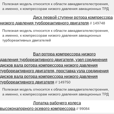
Полезная модель относится к области авиадвигателестроения,
а именно, к компрессорам низкого давления авиационных ТРД
Диск первой ступени ротора компрессора
низкого давления турбореактивного двигателя
// 149748
Полезная модель относится к области авиадвигателестроения,
а именно, к компрессорам низкого давления авиационных
турбореактивных двигателей
Вал ротора компрессора низкого
давления турбореактивного двигателя, узел соединения
дисков вала ротора компрессора низкого давления
турбореактивного двигателя, проставка узла соединения
дисков вала ротора компрессора низкого давления
турбореактивного двигателя
// 149750
Полезная модель относится к области авиадвигателестроения,
а именно, к компрессорам низкого давления авиационных ТРД
Лопатка рабочего колеса
высоконапорного осевого компрессора
// 99084