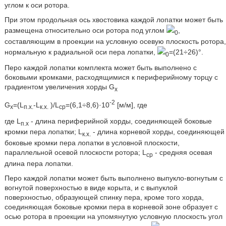
углом к оси ротора.
При этом продольная ось хвостовика каждой лопатки может быть
размещена относительно оси ротора под углом
,
0
составляющим в проекции на условную осевую плоскость ротора,
нормальную к радиальной оси пера лопатки,
=(21÷26)°.
0
Перо каждой лопатки комплекта может быть выполнено с
боковыми кромками, расходящимися к периферийному торцу с
градиентом увеличения хорды G
х
-2
G
=(L
-L
)/L
=(6,1÷8,6)·10
[м/м], где
х
п.х.
к.х.
ср
где L
- длина периферийной хорды, соединяющей боковые
п.х
кромки пера лопатки; L
- длина корневой хорды, соединяющей
к.х.
боковые кромки пера лопатки в условной плоскости,
параллельной осевой плоскости ротора; L
- средняя осевая
ср
длина пера лопатки.
Перо каждой лопатки может быть выполнено выпукло-вогнутым с
вогнутой поверхностью в виде корыта, и с выпуклой
поверхностью, образующей спинку пера, кроме того хорда,
соединяющая боковые кромки пера в корневой зоне образует с
осью ротора в проекции на упомянутую условную плоскость угол