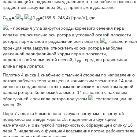
нарастающий с радиальным удалением от оси рабочего колеса с
градиентом закрутки пера G
, принятым в диапазоне
з.п
G
=(
-
)/L
=(169,5÷248,4) [град/м], где
з.п.
п
к
ср
- проекция угла закрутки хорды корневого сечения пера
к
лопатки относительно оси ротора в условной осевой плоскости
ротора, нормальной к радиальной оси лопатки;
- аналогичная
п
проекция угла закрутки относительно оси ротора наиболее
удаленной периферийной хорды пера в плоскости,
параллельной упомянутой осевой; L
- средняя радиальная
ср
длина пера лопатки.
Полотно 4 диска 1 снабжено с тыльной стороны по направлению
потока рабочего тела кольцевым коническим элементом 14 для
силового соединения с ответным коническим элементом задней
цапфы ротора. Конический элемент 14 выполнен с наклоном
образующей к оси вала ротора под углом
, составляющим не
менее 35°.
Перо 7 лопатки 6 выполнено выпукло-вогнутым - с вогнутой
поверхностью в виде корыта 15, наделенного функцией
нагнетания, и с выпуклой поверхностью, образующей спинку 16
пера 7, наделенную функцией всасывания потока рабочего тела
при вращении рабочего колеса.