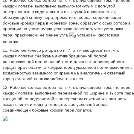
10. Рабочее колесо ротора по п. 7, отличающееся тем, что перо
каждой лопатки выполнено выпукло-вогнутым с вогнутой
поверхностью в виде корыта и с выпуклой поверхностью,
образующей спинку пера, кроме того, хорда, соединяющая
боковые кромки пера в корневой зоне, образует с осью ротора в
проекции на упомянутую условную плоскость угол установки
пера, практически не менее угла
установки хвостовика
0
лопатки.
11. Рабочее колесо ротора по п. 7, отличающееся тем, что
каждая лопатка снабжена антивибрационной полкой,
расположенной в зоне одной трети длины от периферийного
торца пера лопатки, а каждый торец указанной полки выполнен с
возможностью взаимного опирания на аналогичный ответный
торец смежной лопатки рабочего колеса.
12. Рабочее колесо ротора по п. 7, отличающееся тем, что перо
каждой лопатки выполнено переменной по ширине и высоте пера
толщиной, определяемой в поперечном сечении как разность
высот спинки и корыта относительно условной хорды,
соединяющей боковые кромки пера лопатки.