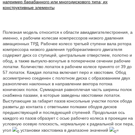
например барабанного или многодискового типа; их
конструктивные элементы
Полезная модель относится к области авиадвигателестроения, а
именно, к рабочим колесам компрессоров низкого давления
авиационных ТРД. Рабочее колесо третьей ступени вала ротора
компрессора низкого давления турбореактивного двигателя
содержит диск со ступицей, центральным отверстием, полотно и
обод, а также выпукло-вогнутые в поперечном сечении рабочие
лопатки. Количество лопаток в рабочем колесе принято от 39 до
57 лопаток. Каждая лопатка включает перо и хвостовик. Обод
ассиметрично соединен с полотном диска с образованием двух
разноплечих наклонных в направлении вектора потока
конических полок. Суммарная равноплечая часть ширины полок
снабжена пазами, в которые заведены хвостовики лопаток.
Выступающие за габарит пазов консольные участки полок обода
развиты до контакта с ответными полками ободов дисков
предшествующей и последующей ступеней. Продольная ось
каждого из пазов образует с осью рабочего колеса в проекции на
условную осевую плоскость, нормальную к радиальной оси пера,
угол
установки хвостовика в диапазоне значений
=
0
0