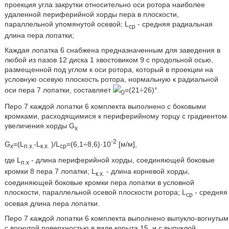
проекция угла закрутки относительно оси ротора наиболее
удаленной периферийной хорды пера в плоскости,
параллельной упомянутой осевой; L
- средняя радиальная
ср
длина пера лопатки;
Каждая лопатка 6 снабжена предназначенным для заведения в
любой из пазов 12 диска 1 хвостовиком 9 с продольной осью,
размещенной под углом к оси ротора, который в проекции на
условную осевую плоскость ротора, нормальную к радиальной
оси пера 7 лопатки, составляет
=(21÷26)°.
0
Перо 7 каждой лопатки 6 комплекта выполнено с боковыми
кромками, расходящимися к периферийному торцу с градиентом
увеличения хорды G
х
-2
G
=(L
-L
)/L
=(6,1÷8,6)·10
[м/м],
х
п.х.
к.х.
ср
где L
- длина периферийной хорды, соединяющей боковые
п.х
кромки 8 пера 7 лопатки; L
- длина корневой хорды,
к.х.
соединяющей боковые кромки пера лопатки в условной
плоскости, параллельной осевой плоскости ротора; L
- средняя
ср
осевая длина пера лопатки.
Перо 7 каждой лопатки 6 комплекта выполнено выпукло-вогнутым
с вогнутой поверхностью в виде корыта 15, и с выпуклой