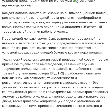
установки пера, практически не менее угла
установки
0
хвостовика лопатки.
Каждая лопатка может быть снабжена антивибрационной полкой,
расположенной в зоне одной трети длины от периферийного
торца пера лопатки, а каждый торец указанной полки выполнен с
возможностью взаимного опирания на аналогичный ответный
торец смежной лопатки рабочего колеса.
Перо каждой лопатки может быть выполнено переменной по
ширине и высоте пера толщиной, определяемой в поперечном
сечении как разность высот спинки и корыта относительно
условной хорды, соединяющей боковые кромки пера лопатки.
Технический результат, достигаемый приведенной совокупностью
признаков группы полезных моделей, связанных единым
творческим замыслом, состоит в разработке рабочего колеса
третьей ступени вала ротора КНД ТРД с рабочими лопатками
повышенной компактности, технологичности и
ремонтопригодности при снижении материалоемкости. Это
достигается совокупностью разработанных в полезной модели
конструктивных решений и геометрических параметров основных
элементов рабочего колеса, а именно, радиальных параметров
диска, геометрической конфигурации обода с разноплечими
кольцевыми полками, принятого сочетания тонкого полотна и