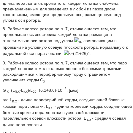
длина пера лопатки; кроме того, каждая лопатка снабжена
предназначенным для заведения в любой из пазов диска
хвостовиком, имеющим продольную ось, размещенную под
углом к оси ротора.
8. Рабочее колесо ротора по п. 7, отличающееся тем, что
продольная ось хвостовика каждой лопатки размещена
относительно оси ротора под углом
, составляющим в
0
проекции на условную осевую плоскость ротора, нормальную к
радиальной оси пера лопатки,
=(21÷26)°.
0
9. Рабочее колесо ротора по п. 7, отличающееся тем, что перо
каждой лопатки комплекта выполнено с боковыми кромками,
расходящимися к периферийному торцу с градиентом
увеличения хорды G
х
-2
G
=(L
-L
)/L
=(6,1÷8,6)·10
, [м/м],
х
п.х
к.х
ср
где L
- длина периферийной хорды, соединяющей боковые
п.х
кромки пера лопатки; L
- длина корневой хорды, соединяющей
к.х.
боковые кромки пера лопатки в условной плоскости,
параллельной осевой плоскости ротора; L
- средняя осевая
ср
длина пера лопатки.