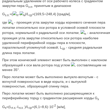
радиальным удалением от оси рабочего колеса с градиентом
закрутки пера G
, принятым в диапазоне
з.п
G
=(
-
)/L
=(169,5÷248,4) [град/м],
з.п.
п
к
ср
где
- проекция угла закрутки хорды корневого сечения пера
к
лопатки относительно оси ротора в условной осевой плоскости
ротора, нормальной к радиальной оси лопатки;
- аналогичная
п
проекция угла закрутки относительно оси ротора наиболее
удаленной периферийной хорды пера в плоскости,
параллельной упомянутой осевой; L
- средняя радиальная
ср
длина пера лопатки.
При этом конический элемент может быть выполнен с наклоном
образующей к оси вала ротора под углом
, составляющим не
менее 35°.
Перо лопатки может быть выполнено выпукло-вогнутым - с
вогнутой поверхностью в виде корыта, и с выпуклой
поверхностью, образующей спинку пера.
Перо лопатки может быть выполнено расширяющимся к
периферийному торцу с градиентом расширения хорды G
х
-2
G
=(L
-L
)/L
=(6,1÷8,6)·10
[м/м],
х
п.х.
к.х.
ср