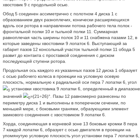
хвостовик 9 с продольной осью.
Обод 5 соединен ассиметрично с полотном 4 диска 1 с
образованием двух разноплечих, конически расширяющихся
вдоль оси ротора в направлении потока рабочего тела полок -
фронтальной полки 10 и тыльной полки 11. Суммарная
равноплечая часть ширины полок 10 и 11 снабжена пазами 12, в
которые заведены хвостовики 9 лопаток 6. Выступающий за
габарит пазов 12 консольный участок тыльной полки 11 обода 5
развит до контакта с проставкой соединения с диском
последующей ступени ротора.
Продольная ось каждого из указанных пазов 12 диска 1 образует
с осью рабочего колеса в проекции на условную осевую
плоскость, нормальную к радиальной оси пера 7 лопатки 6, угол
установки хвостовика 9 лопатки 6, определенный в диапазоне
0
значений
=(21÷26)°. Пазы 12 равномерно разнесены по
0
периметру диска 1 и выполнены в поперечном сечении, по
меньшей мере, с боковыми гранями, образующими элемент
замкового соединения с хвостовиком 9 лопатки 6.
Хорда, соединяющая в корневой зоне 13 боковые кромки 8 пера
7 каждой лопатки 6, образует с осью двигателя в проекции на
упомянутую условную плоскость угол установки пера 7 лопатки 6,