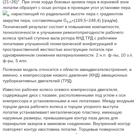
(21÷26)°. При этом хорда боковых кромок пера в корневой зоне
лопатки образует с осью ротора в проекции угол установки пера
, нарастающий по радиальной высоте пера с градиентом
к
закрутки пера, составляющим G
=(169,5÷248,4) [град/м].
з.п
Технический результат состоит в повышение компактности,
технологичности и улучшении ремонтопригодности рабочего
колеса третьей ступени вала ротора КНД ТРД с рабочими
лопатками улучшенной геометрической конфигурацией и
пространственной жесткостью конструкции лопаток при
одновременном снижении материалоемкости. 2 н.п. ф-лы, 10 з.п.
ф-ры, 5 илл.
Полезная модель относится к области авиадвигателестроения, а
именно, к компрессорам низкого давления (КНД) авиационных
турбореактивных двигателей (ТРД).
Известно рабочее колесо осевого компрессора двигателя,
содержащее диск с пазами, расположенными под углом к оси
компрессора и установленными в них лопатками. Между входным
торцом диска рабочего колеса и торцом упорного выступа
лопатки устанавливают металлическую пластину, имеющую
наружные размеры, превышающие контур паза диска для
перекрытия зазоров в замковом соединении. Внутренний контур
повторяет контур хвостовика лопатки. Торцевые поверхности