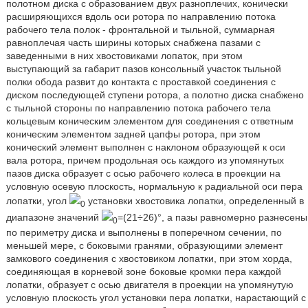
полотном диска с образованием двух разноплечих, конически
расширяющихся вдоль оси ротора по направлению потока
рабочего тела полок - фронтальной и тыльной, суммарная
равноплечая часть ширины которых снабжена пазами с
заведенными в них хвостовиками лопаток, при этом
выступающий за габарит пазов консольный участок тыльной
полки обода развит до контакта с проставкой соединения с
диском последующей ступени ротора, а полотно диска снабжено
с тыльной стороны по направлению потока рабочего тела
кольцевым коническим элементом для соединения с ответным
коническим элементом задней цапфы ротора, при этом
конический элемент выполнен с наклоном образующей к оси
вала ротора, причем продольная ось каждого из упомянутых
пазов диска образует с осью рабочего колеса в проекции на
условную осевую плоскость, нормальную к радиальной оси пера
лопатки, угол
установки хвостовика лопатки, определенный в
0
диапазоне значений
=(21÷26)°, а пазы равномерно разнесены
0
по периметру диска и выполнены в поперечном сечении, по
меньшей мере, с боковыми гранями, образующими элемент
замкового соединения с хвостовиком лопатки, при этом хорда,
соединяющая в корневой зоне боковые кромки пера каждой
лопатки, образует с осью двигателя в проекции на упомянутую
условную плоскость угол установки пера лопатки, нарастающий с