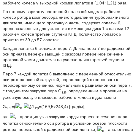
рабочего колеса у выходной кромки лопаток в (1,04÷1,21) раза.
По второму варианту настоящей полезной модели рабочее
колесо ротора компрессора низкого давления турбореактивного
двигателя, имеющего проточную часть, содержит лопатки 6,
предназначенные для установки в имеющем диск 1 с пазами 12
рабочем колесе третьей ступени КНД. Количество лопаток 6
принято от 39 до 57 лопаток.
Каждая лопатка 6 включает перо 7. Длина пера 7 по радиальной
оси принята перекрывающей с зазором поперечное сечение
проточной части двигателя на участке длины третьей ступени
КНД.
Перо 7 каждой лопатки 6 выполнено с переменной относительно
оси ротора осевой закруткой, нарастающей от корневого к
периферийному сечению, нормальным к радиальной оси пера 7,
с градиентом закрутки пера G
, определенным в проекции на
з.п
условную осевую плоскость рабочего колеса в диапазоне
G
=(
-
)/L
=(169,5÷248,4) [град/м],
з.п.
п
к
ср
где
- проекция угла закрутки хорды корневого сечения пера
к
лопатки относительно оси ротора в условной осевой плоскости
ротора, нормальной к радиальной оси лопатки;
- аналогичная
п