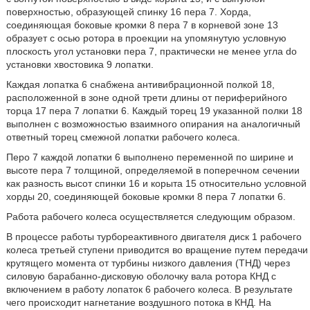
поверхностью, образующей спинку 16 пера 7. Хорда,
соединяющая боковые кромки 8 пера 7 в корневой зоне 13
образует с осью ротора в проекции на упомянутую условную
плоскость угол установки пера 7, практически не менее угла do
установки хвостовика 9 лопатки.
Каждая лопатка 6 снабжена антивибрационной полкой 18,
расположенной в зоне одной трети длины от периферийного
торца 17 пера 7 лопатки 6. Каждый торец 19 указанной полки 18
выполнен с возможностью взаимного опирания на аналогичный
ответный торец смежной лопатки рабочего колеса.
Перо 7 каждой лопатки 6 выполнено переменной по ширине и
высоте пера 7 толщиной, определяемой в поперечном сечении
как разность высот спинки 16 и корыта 15 относительно условной
хорды 20, соединяющей боковые кромки 8 пера 7 лопатки 6.
Работа рабочего колеса осуществляется следующим образом.
В процессе работы турбореактивного двигателя диск 1 рабочего
колеса третьей ступени приводится во вращение путем передачи
крутящего момента от турбины низкого давления (ТНД) через
силовую барабанно-дисковую оболочку вала ротора КНД с
включением в работу лопаток 6 рабочего колеса. В результате
чего происходит нагнетание воздушного потока в КНД. На