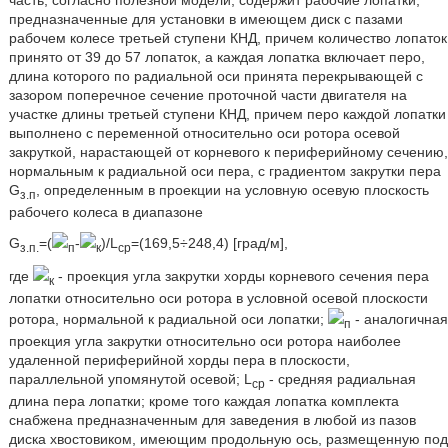
предназначенные для установки в имеющем диск с пазами
рабочем колесе третьей ступени КНД, причем количество лопаток
принято от 39 до 57 лопаток, а каждая лопатка включает перо,
длина которого по радиальной оси принята перекрывающей с
зазором поперечное сечение проточной части двигателя на
участке длины третьей ступени КНД, причем перо каждой лопатки
выполнено с переменной относительно оси ротора осевой
закруткой, нарастающей от корневого к периферийному сечению,
нормальным к радиальной оси пера, с градиентом закрутки пера
G
, определенным в проекции на условную осевую плоскость
з.п
рабочего колеса в диапазоне
G
=(
-
)/L
=(169,5÷248,4) [град/м],
з.п.
п
к
ср
где
- проекция угла закрутки хорды корневого сечения пера
к
лопатки относительно оси ротора в условной осевой плоскости
ротора, нормальной к радиальной оси лопатки;
- аналогичная
п
проекция угла закрутки относительно оси ротора наиболее
удаленной периферийной хорды пера в плоскости,
параллельной упомянутой осевой; L
- средняя радиальная
ср
длина пера лопатки; кроме того каждая лопатка комплекта
снабжена предназначенным для заведения в любой из пазов
диска хвостовиком, имеющим продольную ось, размещенную под