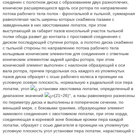
соединен с полотном диска с образованием двух разноплечих,
конически расширяющихся вдоль оси ротора по направлению
потока рабочего тела полок - фронтальной и тыльной, суммарная
равноплечая часть ширины которых снабжена пазами с
заведенными в них хвостовиками лопаток, при этом
выступающий за габарит пазов консольный участок тыльной
полки обода развит до контакта с проставкой соединения с
диском последующей ступени ротора, а полотно диска снабжено
с тыльной стороны по направлению потока рабочего тела
кольцевым коническим элементом для соединения с ответным
коническим элементом задней цапфы ротора, при этом
конический элемент выполнен с наклоном образующей к оси
вала ротора, причем продольная ось каждого из упомянутых
пазов диска образует с осью рабочего колеса в проекции на
условную осевую плоскость, нормальную к радиальной оси пера
лопатки, угол
установки хвостовика лопатки, определенный в
0
диапазоне значений
=(21÷26)°, а пазы равномерно разнесены
0
по периметру диска и выполнены в поперечном сечении, по
меньшей мере, с боковыми гранями, образующими элемент
замкового соединения с хвостовиком лопатки, при этом хорда,
соединяющая в корневой зоне боковые кромки пера каждой
лопатки, образует с осью двигателя в проекции на упомянутую
условную плоскость угол установки пера лопатки, нарастающий с