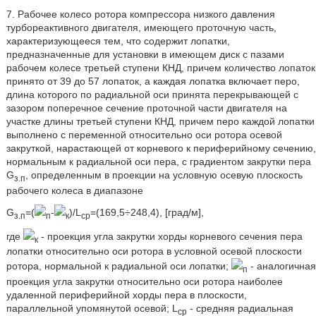
7. Рабочее колесо ротора компрессора низкого давления
турбореактивного двигателя, имеющего проточную часть,
характеризующееся тем, что содержит лопатки,
предназначенные для установки в имеющем диск с пазами
рабочем колесе третьей ступени КНД, причем количество лопаток
принято от 39 до 57 лопаток, а каждая лопатка включает перо,
длина которого по радиальной оси принята перекрывающей с
зазором поперечное сечение проточной части двигателя на
участке длины третьей ступени КНД, причем перо каждой лопатки
выполнено с переменной относительно оси ротора осевой
закруткой, нарастающей от корневого к периферийному сечению,
нормальным к радиальной оси пера, с градиентом закрутки пера
G
, определенным в проекции на условную осевую плоскость
з.п
рабочего колеса в диапазоне
G
=(
-
)/L
=(169,5÷248,4), [град/м],
з.п
п
к
ср
где
- проекция угла закрутки хорды корневого сечения пера
к
лопатки относительно оси ротора в условной осевой плоскости
ротора, нормальной к радиальной оси лопатки;
- аналогичная
п
проекция угла закрутки относительно оси ротора наиболее
удаленной периферийной хорды пера в плоскости,
параллельной упомянутой осевой; L
- средняя радиальная
ср