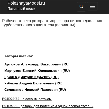
PoleznayaModel.ru
Патентный поиск
Рабочее колесо ротора компрессора низкого давления
турбореактивного двигателя (варианты)
Авторы патента:
Артюхов Александр Викторович (RU)
Марчуков Евгений Ювенальевич (RU)
Еричев Дмитрий Юрьевич (RU)
Узбеков Андрей Валерьевич (RU)
Селиванов Николай Павлович (RU)
F04D29/32
- с осевым потоком
F01D5/06
- роторы для более чем одной осевой ступени,