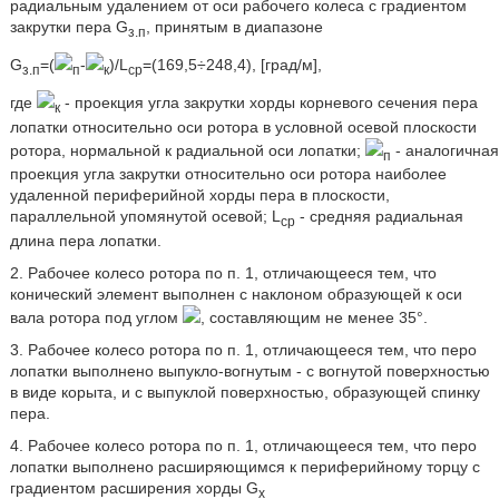
радиальным удалением от оси рабочего колеса с градиентом
закрутки пера G
, принятым в диапазоне
з.п
G
=(
-
)/L
=(169,5÷248,4), [град/м],
з.п
п
к
ср
где
- проекция угла закрутки хорды корневого сечения пера
к
лопатки относительно оси ротора в условной осевой плоскости
ротора, нормальной к радиальной оси лопатки;
- аналогичная
п
проекция угла закрутки относительно оси ротора наиболее
удаленной периферийной хорды пера в плоскости,
параллельной упомянутой осевой; L
- средняя радиальная
ср
длина пера лопатки.
2. Рабочее колесо ротора по п. 1, отличающееся тем, что
конический элемент выполнен с наклоном образующей к оси
вала ротора под углом
, составляющим не менее 35°.
3. Рабочее колесо ротора по п. 1, отличающееся тем, что перо
лопатки выполнено выпукло-вогнутым - с вогнутой поверхностью
в виде корыта, и с выпуклой поверхностью, образующей спинку
пера.
4. Рабочее колесо ротора по п. 1, отличающееся тем, что перо
лопатки выполнено расширяющимся к периферийному торцу с
градиентом расширения хорды G
х