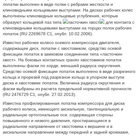
лопатки выполнен в виде полки с ребрами жесткости и
клиновидными кольцевыми выступами. На дисках рабочих колес
выполнены клиновидные кольцевые углубления, которые
образуют кольцевой паз типа
ласточкин хвост
для контакта с
клиновидными кольцевыми выступами на торцах полок рабочих
лопаток (RU 2269678 С1, опубл. 10.02.2006).
Известно рабочее колесо осевого компрессора двигателя,
содержащее диск, лопатки с хвостовиком, средство осевой
фиксации лопаток в замковом соединении типа «ласточкин
хвост». На боковых контактных гранях хвостовиков лопаток
выполнены фаски по хорде, меньшей радиуса округления.
Средство осевой фиксации лопаток выполнено в виде разрезного
кольца и прорезей под разрезное кольцо в упорном выступе
диска и хвостовике лопаток. Величина радиуса округления и
фаски выбраны из расчета предельной нормативной прочности
(RU 2476729 С1, опубл. 27.02.2013).
Известна профилированная лопатка компрессора для диска
рабочего колеса, имеющего аксиальную, тангенциальную и
радиальную ортогональные оси, содержащая стороны
повышенного и низкого давления, простирающиеся в
радиальном направлении от хвостовика к вершине и в
аксиальном направлении между передней и задней кромками,