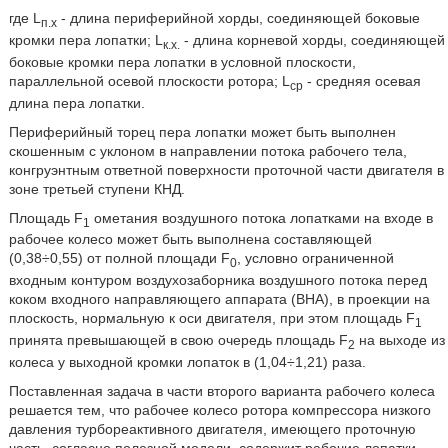
где L
- длина периферийной хорды, соединяющей боковые
п.х
кромки пера лопатки; L
- длина корневой хорды, соединяющей
к.х.
боковые кромки пера лопатки в условной плоскости,
параллельной осевой плоскости ротора; L
- средняя осевая
ср
длина пера лопатки.
Периферийный торец пера лопатки может быть выполнен
скошенным с уклоном в направлении потока рабочего тела,
конгруэнтным ответной поверхности проточной части двигателя в
зоне третьей ступени КНД.
Площадь F
ометания воздушного потока лопатками на входе в
1
рабочее колесо может быть выполнена составляющей
(0,38÷0,55) от полной площади F
, условно ограниченной
0
входным контуром воздухозаборника воздушного потока перед
коком входного направляющего аппарата (ВНА), в проекции на
плоскость, нормальную к оси двигателя, при этом площадь F
1
принята превышающей в свою очередь площадь F
на выходе из
2
колеса у выходной кромки лопаток в (1,04÷1,21) раза.
Поставленная задача в части второго варианта рабочего колеса
решается тем, что рабочее колесо ротора компрессора низкого
давления турбореактивного двигателя, имеющего проточную
часть, согласно полезной модели, содержит рабочие лопатки,