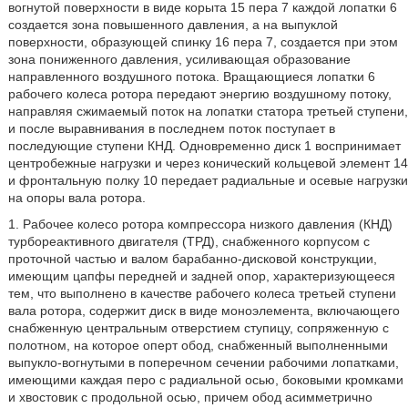
вогнутой поверхности в виде корыта 15 пера 7 каждой лопатки 6
создается зона повышенного давления, а на выпуклой
поверхности, образующей спинку 16 пера 7, создается при этом
зона пониженного давления, усиливающая образование
направленного воздушного потока. Вращающиеся лопатки 6
рабочего колеса ротора передают энергию воздушному потоку,
направляя сжимаемый поток на лопатки статора третьей ступени,
и после выравнивания в последнем поток поступает в
последующие ступени КНД. Одновременно диск 1 воспринимает
центробежные нагрузки и через конический кольцевой элемент 14
и фронтальную полку 10 передает радиальные и осевые нагрузки
на опоры вала ротора.
1. Рабочее колесо ротора компрессора низкого давления (КНД)
турбореактивного двигателя (ТРД), снабженного корпусом с
проточной частью и валом барабанно-дисковой конструкции,
имеющим цапфы передней и задней опор, характеризующееся
тем, что выполнено в качестве рабочего колеса третьей ступени
вала ротора, содержит диск в виде моноэлемента, включающего
снабженную центральным отверстием ступицу, сопряженную с
полотном, на которое оперт обод, снабженный выполненными
выпукло-вогнутыми в поперечном сечении рабочими лопатками,
имеющими каждая перо с радиальной осью, боковыми кромками
и хвостовик с продольной осью, причем обод асимметрично