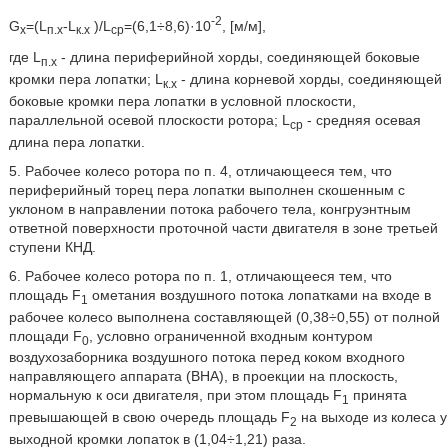
-2
G
=(L
-L
)/L
=(6,1÷8,6)·10
, [м/м],
х
п.х
к.х
ср
где L
- длина периферийной хорды, соединяющей боковые
п.х
кромки пера лопатки; L
- длина корневой хорды, соединяющей
к.х
боковые кромки пера лопатки в условной плоскости,
параллельной осевой плоскости ротора; L
- средняя осевая
ср
длина пера лопатки.
5. Рабочее колесо ротора по п. 4, отличающееся тем, что
периферийный торец пера лопатки выполнен скошенным с
уклоном в направлении потока рабочего тела, конгруэнтным
ответной поверхности проточной части двигателя в зоне третьей
ступени КНД.
6. Рабочее колесо ротора по п. 1, отличающееся тем, что
площадь F
ометания воздушного потока лопатками на входе в
1
рабочее колесо выполнена составляющей (0,38÷0,55) от полной
площади F
, условно ограниченной входным контуром
0
воздухозаборника воздушного потока перед коком входного
направляющего аппарата (ВНА), в проекции на плоскость,
нормальную к оси двигателя, при этом площадь F
принята
1
превышающей в свою очередь площадь F
на выходе из колеса у
2
выходной кромки лопаток в (1,04÷1,21) раза.