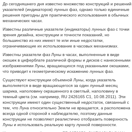
До сегодняшнего дня известно множество конструкций и решений
указателей (индикаторов) лунных фаз, однако только единичные
решения пригодны для практического использования в обычных
механических часах.
Известны различные указатели (индикаторы) лунных фаз с точки
зрения дизайна, конструкции и точности показаний, но
большинство из них имеют те или иные недостатки,
ограничивающие их использование в часовых механизмах.
Известны указатели фаз Луны в часах, выполненные в виде
окошек в циферблате различной формы и дисков с нанесенными
изображениями Луны, вращающихся под указанными окошками,
что приводит к геометрическому искажению лунных фаз.
Существуют конструкции объемной Луны, когда указатель
выполняется в виде вращающегося за один лунный месяц
шарика, наполовину окрашенного в светлый, наполовину в
темный цвета (см. например, RU 2426165 C1, 10.08.2011). Эти
конструкции имеют один существенный недостаток, связанный с
тем, что Луна относительно Земли не вращается, а расположена
всегда одной стороной к наблюдателю, поэтому данные
конструкции не позволяют реалистично отобразить поверхность
Луны и использовать реальную карту лунной поверхности.