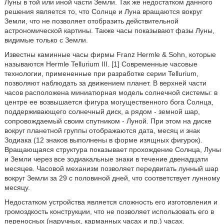
Луны в той или иной части Земли. Так же недостатком данного
решения является то, что Солнце и Луна вращаются вокруг
Земли, что не позволяет отобразить действительной
астрономической картины. Также часы показывают фазы Луны,
видимые только с Земли.
Известны каминные часы фирмы Franz Hermle & Sohn, которые
называются Hermle Tellurium III. [1] Современные часовые
технологии, примененные при разработке серии Tellurium,
позволяют наблюдать за движением планет. В верхней части
часов расположена миниатюрная модель солнечной системы: в
центре ее возвышается фигура могущественного бога Солнца,
поддерживающего солнечный диск, а рядом - земной шар,
сопровождаемый своим спутником - Луной. При этом на диске
вокруг планетной группы отображаются дата, месяц и знак
Зодиака (12 знаков выполнены в форме изящных фигурок).
Вращающаяся структура показывает прохождение Солнца, Луны
и Земли через все зодиакальные знаки в течение двенадцати
месяцев. Часовой механизм позволяет передвигать лунный шар
вокруг Земли за 29 с половиной дней, что соответствует лунному
месяцу.
Недостатком устройства является сложность его изготовления и
громоздкость конструкции, что не позволяет использовать его в
переносных (наручных, карманных часах и пр.) часах.