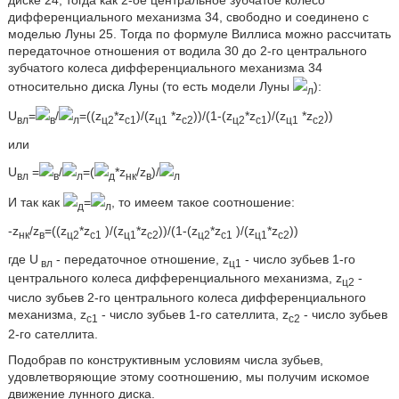
дифференциального механизма 34, свободно и соединено с
моделью Луны 25. Тогда по формуле Виллиса можно рассчитать
передаточное отношения от водила 30 до 2-го центрального
зубчатого колеса дифференциального механизма 34
относительно диска Луны (то есть модели Луны
):
л
U
=
/
=((z
*z
)/(z
*z
))/(1-(z
*z
)/(z
*z
))
вл
в
л
ц2
c1
ц1
с2
ц2
c1
ц1
c2
или
U
=
/
=(
*z
/z
)/
вл
в
л
д
нк
в
л
И так как
=
, то имеем такое соотношение:
д
л
-z
/z
=((z
*z
)/(z
*z
))/(1-(z
*z
)/(z
*z
))
нк
в
ц2
c1
ц1
с2
ц2
c1
ц1
c2
где U
- передаточное отношение, z
- число зубьев 1-го
вл
ц1
центрального колеса дифференциального механизма, z
-
ц2
число зубьев 2-го центрального колеса дифференциального
механизма, z
- число зубьев 1-го сателлита, z
- число зубьев
c1
c2
2-го сателлита.
Подобрав по конструктивным условиям числа зубьев,
удовлетворяющие этому соотношению, мы получим искомое
движение лунного диска.