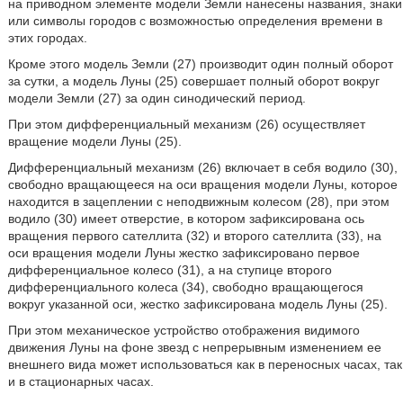
на приводном элементе модели Земли нанесены названия, знаки
или символы городов с возможностью определения времени в
этих городах.
Кроме этого модель Земли (27) производит один полный оборот
за сутки, а модель Луны (25) совершает полный оборот вокруг
модели Земли (27) за один синодический период.
При этом дифференциальный механизм (26) осуществляет
вращение модели Луны (25).
Дифференциальный механизм (26) включает в себя водило (30),
свободно вращающееся на оси вращения модели Луны, которое
находится в зацеплении с неподвижным колесом (28), при этом
водило (30) имеет отверстие, в котором зафиксирована ось
вращения первого сателлита (32) и второго сателлита (33), на
оси вращения модели Луны жестко зафиксировано первое
дифференциальное колесо (31), а на ступице второго
дифференциального колеса (34), свободно вращающегося
вокруг указанной оси, жестко зафиксирована модель Луны (25).
При этом механическое устройство отображения видимого
движения Луны на фоне звезд с непрерывным изменением ее
внешнего вида может использоваться как в переносных часах, так
и в стационарных часах.