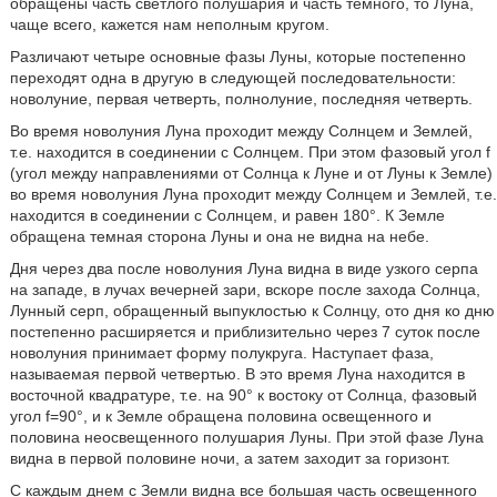
обращены часть светлого полушария и часть темного, то Луна,
чаще всего, кажется нам неполным кругом.
Различают четыре основные фазы Луны, которые постепенно
переходят одна в другую в следующей последовательности:
новолуние, первая четверть, полнолуние, последняя четверть.
Во время новолуния Луна проходит между Солнцем и Землей,
т.е. находится в соединении с Солнцем. При этом фазовый угол f
(угол между направлениями от Солнца к Луне и от Луны к Земле)
во время новолуния Луна проходит между Солнцем и Землей, т.е.
находится в соединении с Солнцем, и равен 180°. К Земле
обращена темная сторона Луны и она не видна на небе.
Дня через два после новолуния Луна видна в виде узкого серпа
на западе, в лучах вечерней зари, вскоре после захода Солнца,
Лунный серп, обращенный выпуклостью к Солнцу, ото дня ко дню
постепенно расширяется и приблизительно через 7 суток после
новолуния принимает форму полукруга. Наступает фаза,
называемая первой четвертью. В это время Луна находится в
восточной квадратуре, т.е. на 90° к востоку от Солнца, фазовый
угол f=90°, и к Земле обращена половина освещенного и
половина неосвещенного полушария Луны. При этой фазе Луна
видна в первой половине ночи, а затем заходит за горизонт.
С каждым днем с Земли видна все большая часть освещенного