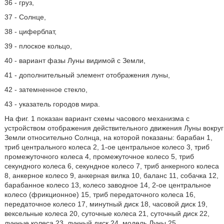
36 - груз,
37 - Солнце,
38 - циферблат,
39 - плоское кольцо,
40 - вариант фазы Луны видимой с Земли,
41 - дополнительный элемент отображения луны,
42 - затемненное стекло,
43 - указатель городов мира.
На фиг. 1 показан вариант схемы часового механизма с
устройством отображения действительного движения Луны вокруг
Земли относительно Солнца, на которой показаны: барабан 1,
триб центрального колеса 2, 1-ое центральное колесо 3, триб
промежуточного колеса 4, промежуточное колесо 5, триб
секундного колеса 6, секундное колесо 7, триб анкерного колеса
8, анкерное колесо 9, анкерная вилка 10, баланс 11, собачка 12,
барабанное колесо 13, колесо заводное 14, 2-ое центральное
колесо (фрикционное) 15, триб передаточного колеса 16,
передаточное колесо 17, минутный диск 18, часовой диск 19,
вексельные колеса 20, суточные колеса 21, суточный диск 22,
лунные колеса 23, лунный диск 24, модель Луны 25,