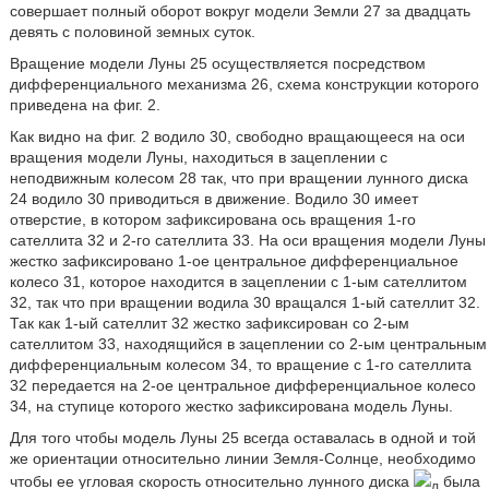
совершает полный оборот вокруг модели Земли 27 за двадцать
девять с половиной земных суток.
Вращение модели Луны 25 осуществляется посредством
дифференциального механизма 26, схема конструкции которого
приведена на фиг. 2.
Как видно на фиг. 2 водило 30, свободно вращающееся на оси
вращения модели Луны, находиться в зацеплении с
неподвижным колесом 28 так, что при вращении лунного диска
24 водило 30 приводиться в движение. Водило 30 имеет
отверстие, в котором зафиксирована ось вращения 1-го
сателлита 32 и 2-го сателлита 33. На оси вращения модели Луны
жестко зафиксировано 1-ое центральное дифференциальное
колесо 31, которое находится в зацеплении с 1-ым сателлитом
32, так что при вращении водила 30 вращался 1-ый сателлит 32.
Так как 1-ый сателлит 32 жестко зафиксирован со 2-ым
сателлитом 33, находящийся в зацеплении со 2-ым центральным
дифференциальным колесом 34, то вращение с 1-го сателлита
32 передается на 2-ое центральное дифференциальное колесо
34, на ступице которого жестко зафиксирована модель Луны.
Для того чтобы модель Луны 25 всегда оставалась в одной и той
же ориентации относительно линии Земля-Солнце, необходимо
чтобы ее угловая скорость относительно лунного диска
была
л