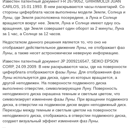
Известен патентный документ FR 2679052, GHIRIMOLDI JUAN
CARLOS, 15.01.1993. В нем раскрываются часы-планетарий. Со
стороны циферблата часов выполнены модели Земли, Солнца и
Луны, где Земля расположена посередине, а Луна и Солнце
вращаются вокруг нее. Земля, Луна и Солнце имеют одну ось
вращения, где Земля совершает один оборот за 2 минуты, Луна
за 1 час, а Солнце за 12 часов.
Недостатком данного решения является то, что оно не
отображает действительное движение Луны, не отображает фаз
Луны, а также несет астрономически неверную информацию.
Известен патентный документ JP 2009216547, SEIKO EPSON
CORP, 24.09.2009. В нем раскрываются часы, где на поверхности
циферблата отображаются фазы Луны. Для отображения фаз
Луны используется два диска, один из которых вращается, а
другой неподвижен. На поверхности подвижного диска
выполнено отверстие, символизирующее Луну. Поверхность
неподвижного диска окрашена темным и светлым цветом, что
символизирует изменение фазы Луны. При вращении подвижного
диска, в отверстии на подвижном диске виден неподвижный диск.
Переходы между темным и светлым цветом на поверхности
неподвижного диска, отображаясь в отверстии подвижного диска,
создают визуальный эффект изменения фаз Луны.