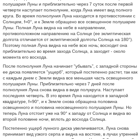
полушария Луны и приблизительно через 7 суток после первой
четверти наступает полнолуние, когда Луна имеет вид полного
круга. Во время полнолуния Луна находится в противостоянии с
Солнцем, f=0°, и к Земле обращено все освещенное полушарие
Луны. Полная Луна видна на небе в направлении,
противоположном направлению на Солнце (ее эклиптическая
долгота отличается от эклиптической долготы Солнца на 180°).
Поэтому полная Луна видна на небе всю ночь; восходит она
приблизительно во время захода Солнца, а заходит - около
момента его восхода.
После полнолуния Луна начинает "убывать", с западной стороны
ее диска появляется "ущерб", который постепенно растет, так как
с каждым днем с Земли видна все меньшая часть освещенного
полушария Луны. Приблизительно через 7 дней после
полнолуния Луна снова видна в виде полукруга. Наступает
последняя четверть. В это время Луна находится в западной
квадратуре, f=90°, и к Земле снова обращена половина
освещенного и половина неосвещенного полушария Луны. Но
теперь Луна отстоит уже на 90° к западу от Солнца и видна во
второй половине ночи, вплоть до восхода Солнца.
Постепенно ущерб лунного диска увеличивается, Луна снова
принимает вид узкого серпа и видна на востоке, в лучах утренней