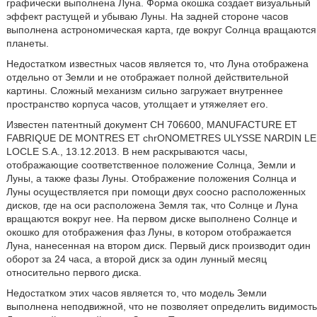
графически выполнена Луна. Форма окошка создает визуальный
эффект растущей и убываю Луны. На задней стороне часов
выполнена астрономическая карта, где вокруг Солнца вращаются
планеты.
Недостатком известных часов является то, что Луна отображена
отдельно от Земли и не отображает полной действительной
картины. Сложный механизм сильно загружает внутреннее
пространство корпуса часов, утолщает и утяжеляет его.
Известен патентный документ CH 706600, MANUFACTURE ET
FABRIQUE DE MONTRES ET chrONOMETRES ULYSSE NARDIN LE
LOCLE S.A., 13.12.2013. В нем раскрываются часы,
отображающие соответственное положение Солнца, Земли и
Луны, а также фазы Луны. Отображение положения Солнца и
Луны осуществляется при помощи двух соосно расположенных
дисков, где на оси расположена Земля так, что Солнце и Луна
вращаются вокруг нее. На первом диске выполнено Солнце и
окошко для отображения фаз Луны, в котором отображается
Луна, нанесенная на втором диск. Первый диск производит один
оборот за 24 часа, а второй диск за один лунный месяц
относительно первого диска.
Недостатком этих часов является то, что модель Земли
выполнена неподвижной, что не позволяет определить видимость