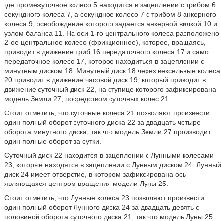
где промежуточное колесо 5 находится в зацеплении с трибом 6
секундного колеса 7, а секундное колесо 7 с трибом 8 анкерного
колеса 9, освобождение которого задается анкерной вилкой 10 и
узлом баланса 11. На оси 1-го центрального колеса расположено
2-ое центральное колесо (фрикционное), которое, вращаясь,
приводит в движение триб 16 передаточного колеса 17 и само
передаточное колесо 17, которое находиться в зацеплении с
минутным диском 18. Минутный диск 18 через вексельные колеса
20 приводит в движение часовой диск 19, который приводит в
движение суточный диск 22, на ступице которого зафиксирована
модель Земли 27, посредством суточных колес 21.
Стоит отметить, что суточные колеса 21 позволяют произвести
один полный оборот суточного диска 22 за двадцать четыре
оборота минутного диска, так что модель Земли 27 производит
один полные оборот за сутки.
Суточный диск 22 находится в зацеплении с Лунными колесами
23, которые находятся в зацеплении с Лунным диском 24. Лунный
диск 24 имеет отверстие, в котором зафиксирована ось
являющаяся центром вращения модели Луны 25.
Стоит отметить, что Лунные колеса 23 позволяют произвести
один полный оборот Лунного диска 24 за двадцать девять с
половиной оборота суточного диска 21, так что модель Луны 25