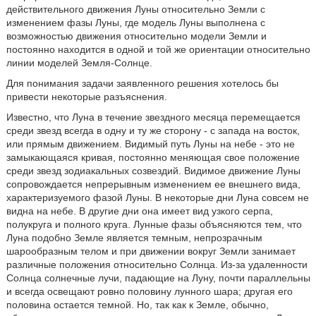
действительного движения Луны относительно Земли с
изменением фазы Луны, где модель Луны выполнена с
возможностью движения относительно модели Земли и
постоянно находится в одной и той же ориентации относительно
линии моделей Земля-Солнце.
Для понимания задачи заявленного решения хотелось бы
привести некоторые разъяснения.
Известно, что Луна в течение звездного месяца перемещается
среди звезд всегда в одну и ту же сторону - с запада на восток,
или прямым движением. Видимый путь Луны на небе - это не
замыкающаяся кривая, постоянно меняющая свое положение
среди звезд зодиакальных созвездий. Видимое движение Луны
сопровождается непрерывным изменением ее внешнего вида,
характеризуемого фазой Луны. В некоторые дни Луна совсем не
видна на небе. В другие дни она имеет вид узкого серпа,
полукруга и полного круга. Лунные фазы объясняются тем, что
Луна подобно Земле является темным, непрозрачным
шарообразным телом и при движении вокруг Земли занимает
различные положения относительно Солнца. Из-за удаленности
Солнца солнечные лучи, падающие на Луну, почти параллельны
и всегда освещают ровно половину лунного шара; другая его
половина остается темной. Но, так как к Земле, обычно,