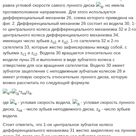
равна угловой скорости самого лунного диска
, но имела
д
противоположное направление. Для этого используется
дифференциальный механизм 26, схема которого приведена на
фиг. 2. Дифференциальный механизм 26 состоит из водила 30, 1-
го центрального колеса дифференциального механизма 32 и 2-го
центрального колеса дифференциального механизма 34,
имеющих число зубьев z
и z
, 1-го сателлита 32 и 2-го
ц1
ц2
сателлита 33, которые жестко зафиксированы между собой, с
зубьями z
и z
. Водила 30 вращается относительно оси
c1
c2
модели луны 25 и выполнено в виде зубчатого колеса с
отверстием для оси вращения сателлитов. Водило 30 имеет
зубчатое зацепление с неподвижным зубчатым колесом 28 и
имеет угловую скорость относительно лунного диска, которую
можно рассчитать по следующей формуле:
=
*z
/z
,
в
д
нк
в
где
- угловая скорость водила,
- угловая скорость лунного
в
д
диска, z
- число зубьев неподвижного диска, z
- число зубьев
нк
в
водила.
Стоит отметить, что 1-ое центральное зубчатое колесо
дифференциального механизма 31 жестко закреплено на лунном
диске 24, тогда как 2-ое центральное зубчатое колесо