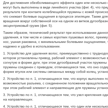
Для достижения обезболивающего эффекта один или несколько в
могут быть выполнены в виде линейного участка (фиг. 4), что п
результате при контакте колеблющейся пружины с кожей происхо
что снижает болевые ощущения в процессе эпиляции. Также дл
вращения вокруг собственной оси на одном из витков дугообраз
эксцентриковый грузик (фиг. 5).
Таким образом, технический результат при использовании данно
удаления, в том числе и самых коротких пушковых волос, преиму
нос, ушная раковина, с минимальными болевыми ощущениями, т
надежно и удобно в использовании.
1. Устройство для удаления волос, преимущественно с труднодос
котором установлены привод, рабочий элемент с возможностью
согнутую в форме дуги, при этом дугообразный участок пружины
пружины соединен с приводом, отличающееся тем, что оно сод
форме втулок или системы связанных между собой колец, устано
2. Устройство по п. 1, отличающееся тем, что корпус выполнен п
возможностью разъема, с соединенном положении вращательное
при этом рабочий элемент и направляющие для пружины установл
3. Устройство по п. 1, отличающееся тем, что узел крепления о
на направляющих.
4. Устройство по п. 1, отличающееся тем, что один или нескольк