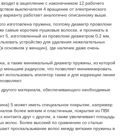
и входит в зацепление с наконечником 12 рабочего
дством выключателя 4 вращение от электрического
му варианту работает аналогично описанному выше.
ого изготовлена пружина, поэтому диаметр проволоки
е самые короткие пушковые волоски, и проникать в
т 5, изготовленный из проволоки диаметром 0,2 мм,
пользовать устройство для удаления нежелательных
 (в основном у женщин), где наличие даже очень
на, а также минимальный диаметр пружины, из которой
здо меньшим радиусом, что позволяет минимизировать
ет использовать эпилятор также и для коррекции линии
 позволяют.
з другого материала, обеспечивающего необходимые
ина) 5 может иметь специальное покрытие, например
иалом более мягким и пластичным, покрытие из ПВХ
 контакта друг с другом, а также увеличивает площадь
мых волос. Более высокий по сравнению со сталью
шает проскальзывание волос между витками пружины в