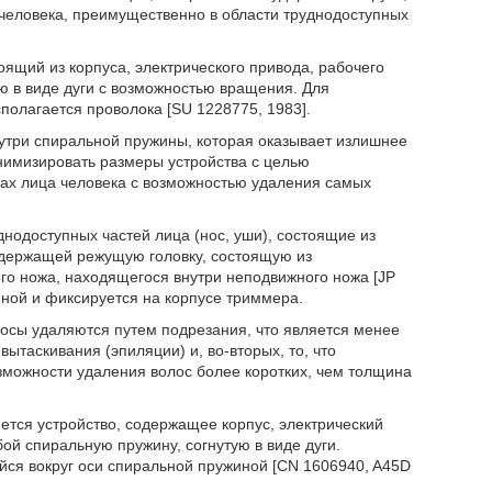
 человека, преимущественно в области труднодоступных
оящий из корпуса, электрического привода, рабочего
ю в виде дуги с возможностью вращения. Для
полагается проволока [SU 1228775, 1983].
нутри спиральной пружины, которая оказывает излишнее
нимизировать размеры устройства с целью
ках лица человека с возможностью удаления самых
днодоступных частей лица (нос, уши), состоящие из
содержащей режущую головку, состоящую из
ого ножа, находящегося внутри неподвижного ножа [JP
мной и фиксируется на корпусе триммера.
лосы удаляются путем подрезания, что является менее
таскивания (эпиляции) и, во-вторых, то, что
можности удаления волос более коротких, чем толщина
тся устройство, содержащее корпус, электрический
ой спиральную пружину, согнутую в виде дуги.
ся вокруг оси спиральной пружиной [CN 1606940, A45D