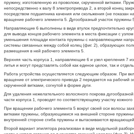
пружину, изготовленную из проволоки, скрученной витками. Пру
непосредственно к валу 8 электропривода 2, а второй конец закр
посредством подшипника качения или скольжения (не показан н
вращение рабочего элемента 5. Дугообразный участок пружины 
Направляющие 6 выполнены в виде втулок предпочтительно круг
для вывода концов рабочего элемента в места фиксации с узлом
уменьшения площади контакта пружины с направляющими напра
системы связанных между собой колец (фиг. 2), образующих по
размещения в ней рабочего элемента 5.
Верхняя часть корпуса 1, направляющие 6 и узел крепления 7 
литья и могут представлять собой как единое целое, так и отдель
Работа устройства осуществляется следующим образом. При вкл
вращение от электрического привода 2 передается на рабочий 
скрученной витками, согнутой в форме дуги.
Для удаления нежелательного волосяного покрова дугообразной
части корпуса 1, проводят по соответствующему участку кожного 
При вращении рабочего элемента 5 вокруг своей оси волосы за
витками пружины, образующимися на внешней стороне пружины 
внутренней стороне сгиба пружины и вытаскиваются вращающей
Второй вариант эпилятора реализован в виде модульной разбор