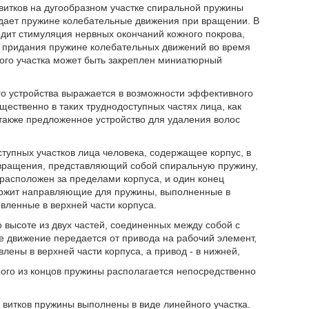
итков на дугообразном участке спиральной пружины
ридает пружине колебательные движения при вращении. В
дит стимуляция нервных окончаний кожного покрова,
я придания пружине колебательных движений во время
ного участка может быть закреплен миниатюрный
го устройства выражается в возможности эффективного
щественно в таких труднодоступных частях лица, как
акже предложенное устройство для удаления волос
тупных участков лица человека, содержащее корпус, в
 вращения, представляющий собой спиральную пружину,
 расположен за пределами корпуса, и один конец
ержит направляющие для пружины, выполненные в
вленные в верхней части корпуса.
о высоте из двух частей, соединенных между собой с
 движение передается от привода на рабочий элемент,
ены в верхней части корпуса, а привод - в нижней,
дного из концов пружины располагается непосредственно
о витков пружины выполнены в виде линейного участка.