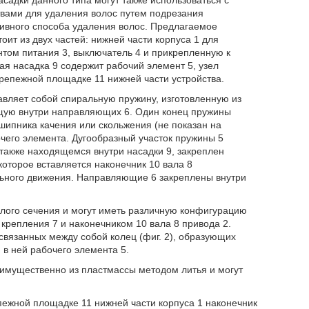
асадки данного типа могут также использоваться с
вами для удаления волос путем подрезания
тивного способа удаления волос. Предлагаемое
оит из двух частей: нижней части корпуса 1 для
нтом питания 3, выключатель 4 и прикрепленную к
ая насадка 9 содержит рабочий элемент 5, узел
репежной площадке 11 нижней части устройства.
авляет собой спиральную пружину, изготовленную из
щую внутри направляющих 6. Один конец пружины
шипника качения или скольжения (не показан на
его элемента. Дугообразный участок пружины 5
также находящемся внутри насадки 9, закреплен
 которое вставляется наконечник 10 вала 8
льного движения. Направляющие 6 закреплены внутри
лого сечения и могут иметь различную конфигурацию
крепления 7 и наконечником 10 вала 8 привода 2.
связанных между собой колец (фиг. 2), образующих
в ней рабочего элемента 5.
еимущественно из пластмассы методом литья и могут
пежной площадке 11 нижней части корпуса 1 наконечник