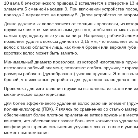
10 вала 8 электрического привода 2 вставляется в отверстие 13 
элемента 5 сменной насадки 9. При включении устройства посре
привода 2 передается на пружину 5. Далее устройство по второ
Длина удаляемых волос зависит от толщины проволоки, из котор
пружины является минимальным для того, чтобы захватывать даж
самые труднодоступные участки лица. Например, рабочий элемен
позволяет удалять волосы длиной от 0,15 мм, что позволяет ис
волос с таких областей лица, как линия бровей или верхняя губа
коротких волос может быть заметно.
Минимальный диаметр проволоки, из которой изготовлена пружи
изготовлен рабочий элемент, позволяют сгибать пружину с гора
размеры рабочего (дугообразного) участка пружины. Это позволя
бровей, что известные устройства для удаления волос делать не
Проволока для изготовления пружины выполнена из стали или и
механические характеристики.
Для более эффективного удаления волос рабочий элемент (пруж
поливинилхлорид (ПВХ). Являясь по сравнению со сталью матер
обеспечивает более плотное прилегание витков пружины в местах
контакта, что обеспечивает захват большего количества удаляе
коэффициент трения скольжения улучшает захват волос и умень
момент вытаскивания.