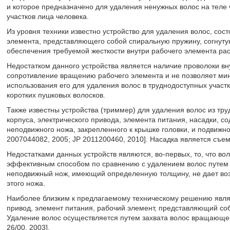
и которое предназначено для удаления ненужных волос на теле
участков лица человека.
Из уровня техники известно устройство для удаления волос, сост
элемента, представляющего собой спиральную пружину, согнуту
обеспечения требуемой жесткости внутри рабочего элемента рас
Недостатком данного устройства является наличие проволоки в
сопротивление вращению рабочего элемента и не позволяет ми
использования его для удаления волос в труднодоступных участ
коротких пушковых волосков.
Также известны устройства (триммер) для удаления волос из тру
корпуса, электрического привода, элемента питания, насадки, 
неподвижного ножа, закрепленного к крышке головки, и подвижн
2007044082, 2005; JP 2011200460, 2010]. Насадка является съе
Недостатками данных устройств являются, во-первых, то, что во
эффективным способом по сравнению с удалением волос путем вы
неподвижный нож, имеющий определенную толщину, не дает воз
этого ножа.
Наиболее близким к предлагаемому техническому решению являе
привод, элемент питания, рабочий элемент, представляющий соб
Удаление волос осуществляется путем захвата волос вращающей
26/00, 2003].