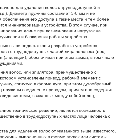
значено для удаления волос с труднодоступной и
.д.). Диаметр пружины составляет 3-8 мм и не
 обеспечения его доступа в такие места и тем более
ется миниатюризации устройства. В этом случае, при
ирования длине при возникновении нагрузок на
ручивания и блокировки работы устройства.
ных выше недостатков и разработка устройства,
ова с труднодоступных частей лица человека (нос,
 (эпиляции), обеспечивая при этом захват, в том числе
щущениями.
ния волос, или эпилятора, преимущественно с
 котором установлены привод, рабочий элемент с
ину, согнутую в форме дуги, при этом дугообразный
ец пружины соединен с приводом, причем оно содержит
виде системы, связанных между собой колец,
анное техническое решение, является возможность
ущественно в труднодоступных частях лица человека с
ва для удаления волос от указанного выше известного,
 пружины выполненных в форме втулок или системы