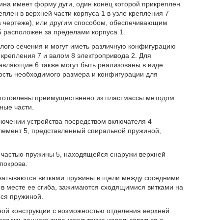
жина имеет форму дуги, один конец которой прикреплен
еплен в верхней части корпуса 1 в узле крепления 7
а чертеже), или другим способом, обеспечивающим
5 расположен за пределами корпуса 1.
лого сечения и могут иметь различную конфигурацию
 крепления 7 и валом 8 электропривода 2. Для
вляющие 6 также могут быть реализованы в виде
лость необходимого размера и конфигурации для
изготовлены преимущественно из пластмассы методом
ные части.
ючении устройства посредством включателя 4
элемент 5, представленный спиральной пружиной,
 частью пружины 5, находящейся снаружи верхней
покрова.
хватываются витками пружины в щели между соседними
в месте ее сгиба, зажимаются сходящимися витками на
ся пружиной.
ной конструкции с возможностью отделения верхней