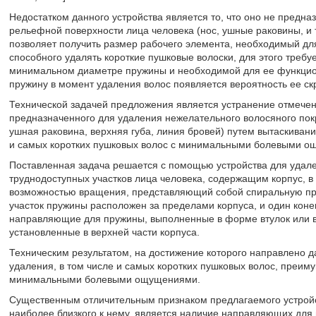
Недостатком данного устройства является то, что оно не предна
рельефной поверхности лица человека (нос, ушные раковины, и т
позволяет получить размер рабочего элемента, необходимый для
способного удалять короткие пушковые волоски, для этого требу
минимальном диаметре пружины и необходимой для ее функцион
пружину в момент удаления волос появляется вероятность ее ск
Технической задачей предложения является устранение отмечен
предназначенного для удаления нежелательного волосяного покр
ушная раковина, верхняя губа, линия бровей) путем вытаскивания
и самых коротких пушковых волос с минимальными болевыми о
Поставленная задача решается с помощью устройства для удале
труднодоступных участков лица человека, содержащим корпус, в
возможностью вращения, представляющий собой спиральную пруж
участок пружины расположен за пределами корпуса, и один кон
направляющие для пружины, выполненные в форме втулок или в 
установленные в верхней части корпуса.
Техническим результатом, на достижение которого направлено д
удаления, в том числе и самых коротких пушковых волос, преим
минимальными болевыми ощущениями.
Существенным отличительным признаком предлагаемого устройст
наиболее близкого к нему, является наличие направляющих для