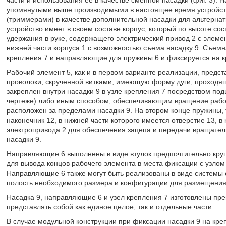
части и использования ее в качестве сменной насадки (фиг. 3). Н
упомянутыми выше производимыми в настоящее время устройст
(триммерами) в качестве дополнительной насадки для альтерна
устройство имеет в своем составе корпус, который по высоте сост
удержания в руке, содержащего электрический привод 2 с элеме
нижней части корпуса 1 с возможностью съема насадку 9. Съемн
крепления 7 и направляющие для пружины 6 и фиксируется на к
Рабочий элемент 5, как и в первом варианте реализации, предст
проволоки, скрученной витками, имеющую форму дуги, проходя
закреплен внутри насадки 9 в узле крепления 7 посредством под
чертеже) либо иным способом, обеспечивающим вращение рабоч
расположен за пределами насадки 9. На втором конце пружины, 
наконечник 12, в нижней части которого имеется отверстие 13, в
электропривода 2 для обеспечения зацепа и передачи вращате
насадки 9.
Направляющие 6 выполнены в виде втулок предпочтительно круг
для вывода концов рабочего элемента в места фиксации с узлом 
Направляющие 6 также могут быть реализованы в виде системы 
полость необходимого размера и конфигурации для размещения 
Насадка 9, направляющие 6 и узел крепления 7 изготовлены пр
представлять собой как единое целое, так и отдельные части.
В случае модульной конструкции при фиксации насадки 9 на кре