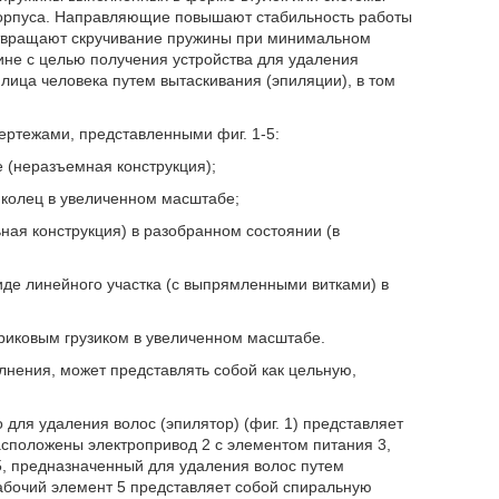
 корпуса. Направляющие повышают стабильность работы
дотвращают скручивание пружины при минимальном
не с целью получения устройства для удаления
лица человека путем вытаскивания (эпиляции), в том
ертежами, представленными фиг. 1-5:
е (неразъемная конструкция);
 колец в увеличенном масштабе;
ьная конструкция) в разобранном состоянии (в
виде линейного участка (с выпрямленными витками) в
триковым грузиком в увеличенном масштабе.
лнения, может представлять собой как цельную,
 для удаления волос (эпилятор) (фиг. 1) представляет
расположены электропривод 2 с элементом питания 3,
5, предназначенный для удаления волос путем
абочий элемент 5 представляет собой спиральную