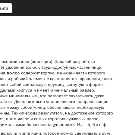
айти
 вытаскивания (эпиляции). Задачей разработки
ля удаления волос с труднодоступных частей лица,
ния волос
содержит корпус, в нижней части которого
жины и рабочий элемент с возможностью вращения, один
ляет собой спиральную пружину, согнутую в форме
ределами корпуса и имеет минимальный размер.
также минимальным, что позволяет захватывать даже
участки. Дополнительно установленные направляющие
ных между собой колец, обеспечивают необходимую
ины. Техническим результатом, на достижение которого
, в том числе и самых коротких пушковых волос,
инимальными болевыми ощущениями. Ил. - 5; 6 з.п.ф.
волос или эпиляции, которое можно удерживать в руке,