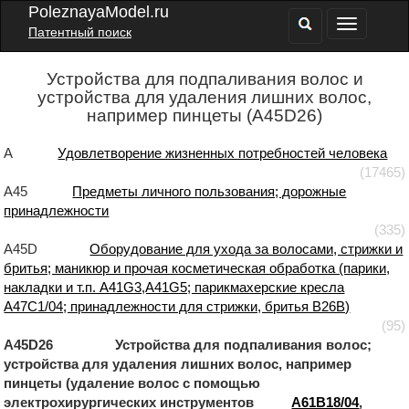
PoleznayaModel.ru
Патентный поиск
Устройства для подпаливания волос и
устройства для удаления лишних волос,
например пинцеты (A45D26)
A
Удовлетворение жизненных потребностей человека
(17465)
A45
Предметы личного пользования; дорожные
принадлежности
(335)
A45D
Оборудование для ухода за волосами, стрижки и
бритья; маникюр и прочая косметическая обработка (парики,
накладки и т.п. A41G3,A41G5; парикмахерские кресла
A47C1/04; принадлежности для стрижки, бритья B26B)
(95)
A45D26 Устройства для подпаливания волос;
устройства для удаления лишних волос, например
пинцеты (удаление волос с помощью
электрохирургических инструментов
A61B18/04
,