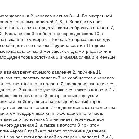
мого давления 2, каналами слива 3 и 4. Во внутренней
анием торцевых полостей 7, 8, 9. Золотник 5 при
а и канала слива торцевую кольцеобразную полость 7,
2. Канал слива 3 сообщается через дроссель 10 в
лотника 5 и плунжера 6. Полость 9 образована между
но сообщается со сливом. Пружина сжатия 11 одним
аметр канала слива 3 меньше, чем диаметр расточки в
площадей торца золотника 5 и канала слива 3 и меньше,
 в канал регулируемого давления 2, пружина 11
крывая его, поэтому полость 7 не сообщается с каналом
и, соответственно, в полость 7, последняя заполняется.
вления 2 давление увеличивается также в полости 7 и
 образована внутренней поверхностью корпуса и
идкости, действующего на кольцеобразный торец
ещаться влево и полость 7 соединяется с каналом слива
при этом поддерживается низкое давление, а часть
трывается от золотника 5 и начинает перемещаться
емого давления 2, а также в полости 8 при этом
 плунжером 6 крайнего левого положения давление
к, из-за разности площадей со стороны полостей 7 и 8,