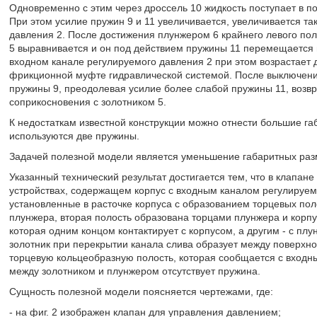
Одновременно с этим через дроссель 10 жидкость поступает в по
При этом усилие пружин 9 и 11 увеличивается, увеличивается та
давления 2. После достижения плунжером 6 крайнего левого пол
5 выравнивается и он под действием пружины 11 перемещается в
входном канале регулируемого давления 2 при этом возрастает 
фрикционной муфте гидравлической системой. После выключен
пружины 9, преодолевая усилие более слабой пружины 11, возв
соприкосновения с золотником 5.
К недостаткам известной конструкции можно отнести большие га
используются две пружины.
Задачей полезной модели является уменьшение габаритных раз
Указанный технический результат достигается тем, что в клапан
устройствах, содержащем корпус с входным каналом регулируемо
установленные в расточке корпуса с образованием торцевых пол
плунжера, вторая полость образована торцами плунжера и корпу
которая одним концом контактирует с корпусом, а другим - с пл
золотник при перекрытии канала слива образует между поверхно
торцевую кольцеобразную полость, которая сообщается с входны
между золотником и плунжером отсутствует пружина.
Сущность полезной модели поясняется чертежами, где:
- на фиг. 2 изображен клапан для управления давлением;