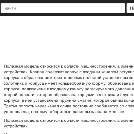
Н
Полезная модель относится к области машиностроения, а именн
устройствах. Клапан содержит корпус с входным каналом регули
корпуса с образованием трех торцевых полостей установлены зо
золотника и корпуса имеет кольцеобразную форму, образована 
корпуса, подключена к входному каналу регулируемого давления, 
второй полости, которая образована торцами золотника и плунж
корпуса, в ней установлена пружина сжатия, которая одним концо
Третья полость через канал слива постоянно сообщается со сли
установлена, поэтому габаритные размеры клапана меньше.
Полезная модель относится к области машиностроения, а именн
устройствах.