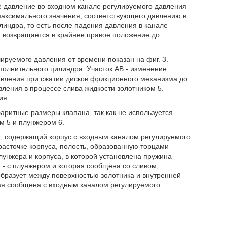
е давление во входном канале регулируемого давления
 максимального значения, соответствующего давлению в
индра, то есть после падения давления в канале
1 возвращается в крайнее правое положение до
ируемого давления от времени показан на фиг. 3.
полнительного цилиндра. Участок АВ - изменение
авления при сжатии дисков фрикционного механизма до
вления в процессе слива жидкости золотником 5.
ия.
ритные размеры клапана, так как не используется
м 5 и плунжером 6.
х, содержащий корпус с входным каналом регулируемого
расточке корпуса, полость, образованную торцами
лунжера и корпуса, в которой установлена пружина
м - с плунжером и которая сообщена со сливом,
образует между поверхностью золотника и внутренней
ая сообщена с входным каналом регулируемого