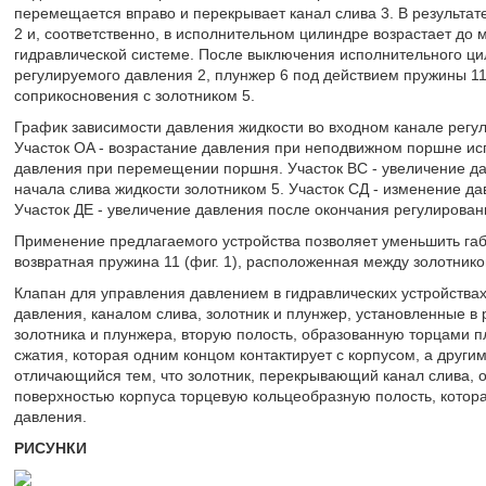
перемещается вправо и перекрывает канал слива 3. В результат
2 и, соответственно, в исполнительном цилиндре возрастает до
гидравлической системе. После выключения исполнительного цил
регулируемого давления 2, плунжер 6 под действием пружины 1
соприкосновения с золотником 5.
График зависимости давления жидкости во входном канале регул
Участок OA - возрастание давления при неподвижном поршне ис
давления при перемещении поршня. Участок ВС - увеличение д
начала слива жидкости золотником 5. Участок СД - изменение да
Участок ДЕ - увеличение давления после окончания регулирован
Применение предлагаемого устройства позволяет уменьшить габа
возвратная пружина 11 (фиг. 1), расположенная между золотнико
Клапан для управления давлением в гидравлических устройства
давления, каналом слива, золотник и плунжер, установленные в 
золотника и плунжера, вторую полость, образованную торцами п
сжатия, которая одним концом контактирует с корпусом, а други
отличающийся тем, что золотник, перекрывающий канал слива, 
поверхностью корпуса торцевую кольцеобразную полость, котор
давления.
РИСУНКИ