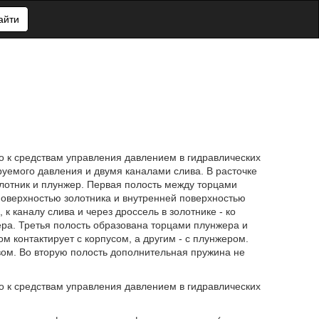
айти
о к средствам управления давлением в гидравлических
руемого давления и двумя каналами слива. В расточке
лотник и плунжер. Первая полость между торцами
поверхностью золотника и внутренней поверхностью
к каналу слива и через дроссель в золотнике - ко
ера. Третья полость образована торцами плунжера и
м контактирует с корпусом, а другим - с плунжером.
вом. Во вторую полость дополнительная пружина не
о к средствам управления давлением в гидравлических