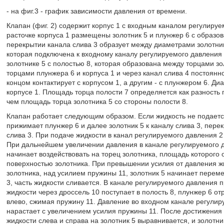
- на фиг.3 - график зависимости давления от времени.
Клапан (фиг. 2) содержит корпус 1 с входным каналом регулируе
расточке корпуса 1 размещены золотник 5 и плунжер 6 с образов
перекрытии канала слива 3 образует между диаметрами золотник
которая подключена к входному каналу регулируемого давления 
золотнике 5 с полостью 8, которая образована между торцами зо
торцами плунжера 6 и корпуса 1 и через канал слива 4 постоян
концом контактирует с корпусом 1, а другим - с плунжером 6. Ди
корпусе 1. Площадь торца полости 7 определяется как разность 
чем площадь торца золотника 5 со стороны полости 8.
Клапан работает следующим образом. Если жидкость не подается
прижимает плунжер 6 и далее золотник 5 к каналу слива 3, пере
слива 3. При подаче жидкости в канал регулируемого давления 2 
При дальнейшем увеличении давления в канале регулируемого да
начинает воздействовать на торец золотника, площадь которого
поверхностью золотника. При превышении усилия от давления ж
золотника, над усилием пружины 11, золотник 5 начинает перем
3, часть жидкости сливается. В канале регулируемого давления 
жидкости через дроссель 10 поступает в полость 8, плунжер 6 о
влево, сжимая пружину 11. Давление во входном канале регулиру
нарастает с увеличением усилия пружины 11. После достижения
жидкости слева и справа на золотник 5 выравнивается, и золотни