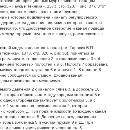
включения фрикционных муфт сливного типа (см.
 «Наука и техника», 1973, стр. 320.», рис. 37). Этот
ния, каналом слива, золотник и плунжер,
на из которых подключена к каналу регулируемого
оддерживается давление, величина которого задается
яется то, что дроссельное отверстие и канал подвода
 между торцами плунжера и корпуса, расположены в
езной модели является клапан (см. Тарасик В.П.
хника», 1973, стр. 320.», рис 38), принятый за
м регулируемого давления 2, с каналами слива 3 и 4.
ованием торцевых полостей 7 и 8. Полость 7 образована
между торцами плунжера 6 и корпуса 1. В полости 8
янно сообщается со сливом. Входной канал
ндром фрикционного механизма.
мого давления 2 с каналом слива 3, а дроссель 10
7, которая образована между торцами золотника 5 и
 одной стороны контактирует с золотником 5, а с
сом 1 установлена пружина сжатия 9, которая
 - с корпусом 1. При подаче жидкости во входной канал
ь торца золотника 5. Давление во входном канале
торца золотника 5 и усилия пружин 9 и 11. При
 и сливает часть жидкости через канал 3.