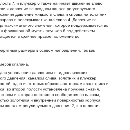
лость 7, и плунжер 6 также начинает движение влево.
кже и давление во входном канале регулируемого
ожения давление жидкости слева и справа на золотник
право и перекрывает канал слива 4. Давление во
до максимального значения, которое поддерживается во
ия фрикционной муфты плунжер 6 под действием
ращается в крайнее правое положение до
баритные размеры в осевом направлении, так как
меров клапана.
е для управления давлением в гидравлических
го давления, каналом слива, золотник и плунжер,
остей, одна из которых образована торцами золотника и
са, во второй полости установлена пружина сжатия,
унжером и которая постоянно сообщается со сливом,
стью золотника и внутренней поверхностью корпуса
м каналом регулируемого давления 2, и в полости