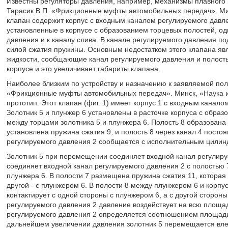
Известны регуляторы давления, например, механизмы плавного 
Тарасик В.П. «Фрикционные муфты автомобильных передач». Минск,
клапан содержит корпус с входным каналом регулируемого давле
установленные в корпусе с образованием торцевых полостей, од
давления и к каналу слива. В канале регулируемого давления п
силой сжатия пружины. Основным недостатком этого клапана явл
жидкости, сообщающие канал регулируемого давления и полость
корпусе и это увеличивает габариты клапана.
Наиболее близким по устройству и назначению к заявляемой пол
«Фрикционные муфты автомобильных передач». Минск, «Наука и те
прототип. Этот клапан (фиг. 1) имеет корпус 1 с входным канало
Золотник 5 и плунжер 6 установлены в расточке корпуса с образ
между торцами золотника 5 и плунжера 6. Полость 8 образована 
установлена пружина сжатия 9, и полость 8 через канал 4 посто
регулируемого давления 2 сообщается с исполнительным цили
Золотник 5 при перемещении соединяет входной канал регулируе
соединяет входной канал регулируемого давления 2 с полостью 
плунжера 6. В полости 7 размещена пружина сжатия 11, которая с
другой - с плунжером 6. В полости 8 между плунжером 6 и корпу
контактирует с одной стороны с плунжером 6, а с другой стороны
регулируемого давления 2 давление воздействует на всю площад
регулируемого давления 2 определяется соотношением площади 
дальнейшем увеличении давления золотник 5 перемещается влево