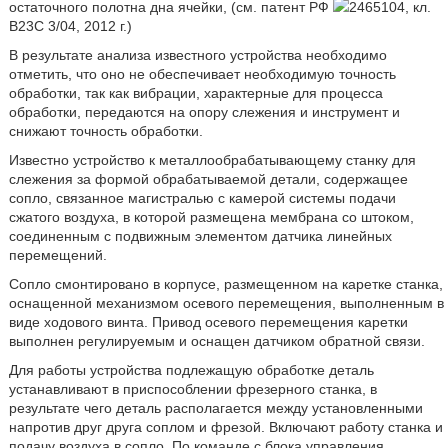
остаточного полотна дна ячейки, (см. патент РФ
2465104, кл.
B23C 3/04, 2012 г.)
В результате анализа известного устройства необходимо
отметить, что оно не обеспечивает необходимую точность
обработки, так как вибрации, характерные для процесса
обработки, передаются на опору слежения и инструмент и
снижают точность обработки.
Известно устройство к металлообрабатывающему станку для
слежения за формой обрабатываемой детали, содержащее
сопло, связанное магистралью с камерой системы подачи
сжатого воздуха, в которой размещена мембрана со штоком,
соединенным с подвижным элементом датчика линейных
перемещений.
Сопло смонтировано в корпусе, размещенном на каретке станка,
оснащенной механизмом осевого перемещения, выполненным в
виде ходового винта. Привод осевого перемещения каретки
выполнен регулируемым и оснащен датчиком обратной связи.
Для работы устройства подлежащую обработке деталь
устанавливают в приспособлении фрезерного станка, в
результате чего деталь располагается между установленными
напротив друг друга соплом и фрезой. Включают работу станка и
подачу воздуха в сопло. По команде с блока управления