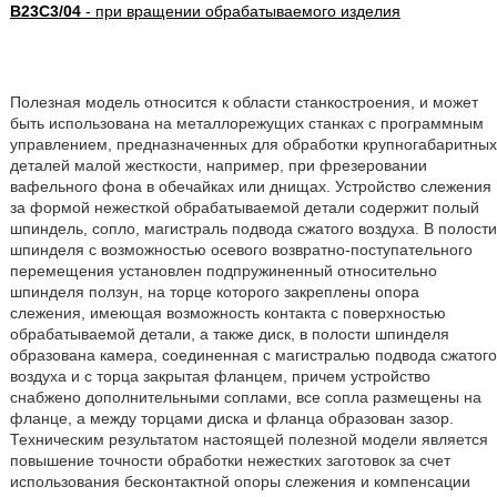
B23C3/04
- при вращении обрабатываемого изделия
Полезная модель относится к области станкостроения, и может
быть использована на металлорежущих станках с программным
управлением, предназначенных для обработки крупногабаритных
деталей малой жесткости, например, при фрезеровании
вафельного фона в обечайках или днищах. Устройство слежения
за формой нежесткой обрабатываемой детали содержит полый
шпиндель, сопло, магистраль подвода сжатого воздуха. В полости
шпинделя с возможностью осевого возвратно-поступательного
перемещения установлен подпружиненный относительно
шпинделя ползун, на торце которого закреплены опора
слежения, имеющая возможность контакта с поверхностью
обрабатываемой детали, а также диск, в полости шпинделя
образована камера, соединенная с магистралью подвода сжатого
воздуха и с торца закрытая фланцем, причем устройство
снабжено дополнительными соплами, все сопла размещены на
фланце, а между торцами диска и фланца образован зазор.
Техническим результатом настоящей полезной модели является
повышение точности обработки нежестких заготовок за счет
использования бесконтактной опоры слежения и компенсации