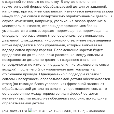
с заданной точностью по полотну. В случае отклонения
геометрической формы обрабатываемой детали от заданной,
например, при наличии овальности, изменяется величина зазора
между торцом сопла и поверхностью обрабатываемой детали. В
случае изменения, например, увеличения зазора давление в
магистрали снижается, степень деформации мембраны
уменьшается и шток совершает перемещение, перемещая на
определенное расстояние (пропорциональное уменьшению
давления) шток датчика, информация о величине перемещения
штока передается в блок управления, который включает на
подвод сопла привод каретки. Перемещение каретки будет
продолжаться до тех пор, пока расстояние между соплом и
поверхностью детали не достигнет заданного значения
(определяется по изменению давления, истекающего из сопла
воздуха), после чего блок управления дает команду на
отключение привода. Одновременно с подводом каретки с
соплом к поверхности обрабатываемой детали обеспечивается
отвод (по команде блока управления) фрезерной головки от
обрабатываемой детали на величину перемещения сопла, то
есть расстояние между торцом сопла и фрезой остается
неизменным, что позволяет обеспечить постоянство толщины
обрабатываемой детали.
(см. патент РФ
2397049, кл. B23C 3/00, 2012 г.) - наиболее