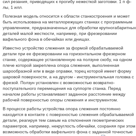
сил резания, приводящих к прогибу нежесткой заготовки. 1 п ф-
лы, 1 илл.
Полезная модель относится к области станкостроения и может
быть использована на металлорежущих станках с программным
управлением, предназначенных для обработки крупногабаритных
деталей малой жесткости, например, при фрезеровании
вафельного фона в обечайках или днищах.
Известно устройство слежения за формой обрабатываемой
детали при ее фрезеровании на горизонтальном фрезерном
станке, содержащее установленную на ползуне скобу, на одном
плече которой закреплена опора слежения, выполненная
шарообразной или в виде оправки, торец которой имеет форму
шаровой поверхности, а на другом - инструментальная головка с
фрезой. Ползун установлен с возможностью возвратно-
поступательного перемещения на суппорте станка. Перед
началом работы устанавливают заданное расстояние между
рабочей поверхностью опоры слежения и инструментом.
В процессе работы устройства опора слежения постоянно
находится в контакте с поверхностью слежения обрабатываемой
детали, реагируя тем самым на отклонения геометрических
параметров, например, некруглость обечайки, сохраняя при этом
возможность обработки вафельного фона с заданной точностью