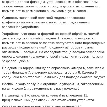
закрытая с торца фланцем, установленным с образованием
зазора между своим торцом и торцом диска и выполненным с
возможностью размещения в нем упомянутых сопел.
Сущность заявленной полезной модели поясняется
графическими материалами, на которых представлено
заявленное устройство
Устройство слежения за формой нежесткой обрабатываемой
детали содержит полый шпиндель 1, в полости которого с
возможностью осевого возвратно-поступательного перемещения
размещен подпружиненный по одному из торцов упругим
элементом 2 ползун 3. На свободном торце ползуна закреплена
опора слежения 4, а между опорой слежения и торцом ползуна
закреплен диск 5.
На одном из торцов шпинделя образована камера 6, закрытая с
торца фланцем 7, в котором размещены сопла 8. Камера 6
соединена магистралью 9 с линией для подвода сжатого воздуха.
Величина хода ползуна 3 ограничена упором 10, закрепленным
на шпинделе 1 и размещенным в пазу ползуна 3.
На шпинделе 1 установлен конечный выключатель 11,
предназначенный для аварийного отключения устройства.
Обрабатываемая деталь обозначена позицией 12.