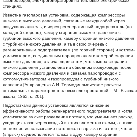
газопроводов, электрогенераторов на тепловых электрических
станциях.
Известна газопаровая установка, содержащая компрессоры
низкого и высокого давлений, связанные между собой через
воздухоохладитель, и через регенеративный подогреватель (по
холодной стороне), камеру сгорания высокого давления с
турбиной высокого давления, камеру сгорания низкого давления
с турбиной низкого давления, а та в свою очередь с
регенеративным подогревателем (по горячей стороне) и котлом-
утилизатором, соединенным паропроводом с камерой сгорания
высокого давления, отличающаяся тем, что камера сгорания
низкого давления установлена на обводном воздуховоде после
компрессора низкого давления и связана паропроводом с
котлом-утилизатором и газопроводом с турбиной низкого
давления [Андрющенко А.И. Термодинамические расчеты
оптимальных параметров тепловых электростанций. - М.: Высшая
школа, 1963, с. 201].
Недостатками данной установки являются снижение
эффективности работы регенеративного подогревателя и котла
утилизатора за счет разделения потоков, что уменьшает расход
уходящих газов через каждый из этих элементов схемы; а также
не полное использование потенциала впрыска из-за того, что он
(впрыск) осуществляется только в одну камеру сгорания.