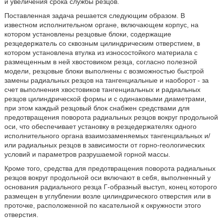
и увеличения срока службы резцов.
Поставленная задача решается следующим образом. В
известном исполнительном органе, включающем корпус, на
котором установлены резцовые блоки, содержащие
резцедержатель со сквозным цилиндрическим отверстием, в
котором установлена втулка из износостойкого материала с
размещенным в ней хвостовиком резца, согласно полезной
модели, резцовые блоки выполнены с возможностью быстрой
замены радиальных резцов на тангенциальные и наоборот - за
счет выполнения хвостовиков тангенциальных и радиальных
резцов цилиндрической формы и с одинаковыми диаметрами,
при этом каждый резцовый блок снабжен средствами для
предотвращения поворота радиальных резцов вокруг продольной
оси, что обеспечивает установку в резцедержателях одного
исполнительного органа взаимозаменяемых тангенциальных и/
или радиальных резцов в зависимости от горно-геологических
условий и параметров разрушаемой горной массы.
Кроме того, средства для предотвращения поворота радиальных
резцов вокруг продольной оси включают в себя, выполненный у
основания радиального резца Г-образный выступ, конец которого
размещен в углублении возле цилиндрического отверстия или в
проточке, расположенной по касательной к окружности этого
отверстия.