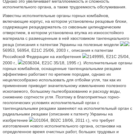
Однако это увеличивает металлоемкость и сложность
исполнительного органа, а также трудоемкость обслуживания.
Известны исполнительные органы горных комбайнов,
включающие корпус, на котором установлены резцовые блоки,
содержащие резцедержатель со сквозным цилиндрическим
отверстием, в котором установлена втулка из износостойкого
материала с размещенным в ней хвостовиком тангенциального
резца (описания к патентам Украины на полезные модели
56953, 56954, E21C 25/06, 2003 г., описания к патентам
Российской Федерации на изобретения
2149995, E21C 25/04,
2000 г.,
2036304, E21C 35/18, 1995 г.). Исполнительные органы
горных комбайнов, оснащенные тангенциальными резцами
эффективно работают по крепким породам, однако их
нецелесообразно использовать для отбойки угля, так как их
применение приводит значительному измельчению полезного
ископаемого, большому пылеобразованию и расходу воды,
снижению сортности угля. Поэтому в благоприятных горно-
геологических условиях исполнительный орган с
тангенциальными резцами заменяют на исполнительный орган с
радиальными резцами (описание к патенту Украины на
изобретение
101064, B02C 18/06, 2011 г.), что требует
изготовления нового исполнительного органа, остановки на
определенное время очистных работ, больших трудовых и