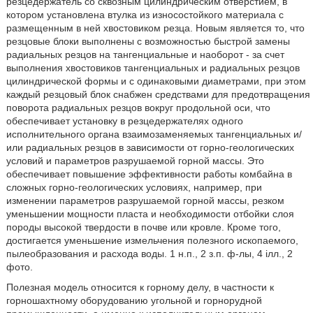
резцедержатель со сквозным цилиндрическим отверстием, в
котором установлена втулка из износостойкого материала с
размещенным в ней хвостовиком резца. Новым является то, что
резцовые блоки выполнены с возможностью быстрой замены
радиальных резцов на тангенциальные и наоборот - за счет
выполнения хвостовиков тангенциальных и радиальных резцов
цилиндрической формы и с одинаковыми диаметрами, при этом
каждый резцовый блок снабжен средствами для предотвращения
поворота радиальных резцов вокруг продольной оси, что
обеспечивает установку в резцедержателях одного
исполнительного органа взаимозаменяемых тангенциальных и/
или радиальных резцов в зависимости от горно-геологических
условий и параметров разрушаемой горной массы. Это
обеспечивает повышение эффективности работы комбайна в
сложных горно-геологических условиях, например, при
изменении параметров разрушаемой горной массы, резком
уменьшении мощности пласта и необходимости отбойки слоя
породы высокой твердости в почве или кровле. Кроме того,
достигается уменьшение измельчения полезного ископаемого,
пылеобразования и расхода воды. 1 н.п., 2 з.п. ф-лы, 4 iлл., 2
фото.
Полезная модель относится к горному делу, в частности к
горношахтному оборудованию угольной и горнорудной