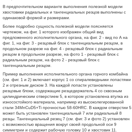
В предпочтительном варианте выполнения полезной модели
хвостовики радиальных и тангенциальных резцов выполнены с
одинаковой формой и размерами.
Более подробно сущность полезной модели поясняется
чертежом, на фиг. 1 которого изображен общий вид
предложенного исполнительного органа, на фиг. 2 - вид по А на
фиг. 1, на фиг. 3 - резцовый блок с тангенциальным резцом, в
продольном разрезе на фиг. 4 - резцовый блок с радиальным
резцом в продольном разрезе, на фото 1 - резцовый блок с
радиальным резцом, на фото 2 - резцовый блок с
тангенциальным резцом.
Пример выполнения исполнительного органа горного комбайна
(см. фиг. 1 и 2) включает корпус 1 со спиралевидными лопастями
2 и отрезным диском 3. На каждой лопасти установлены
резцовые блоки, содержащие резцедержатель 4 со сквозным
цилиндрическим отверстием 5, в котором установлена втулка из
износостойкого материала, например из высоколегированной
стали 34MnCuD5+Ti прочностью 58-60HRC. В каждом отверстии 5
может быть установлен тангенциальный 7 или радиальный 8
резцы. Тангенциальный резец 7 (см. фиг. 3 и фото 2) установлен
с возможностью вращения вокруг своей продольной оси 9
симметрии и содержит рабочую головку 10 и хвостовик 11.