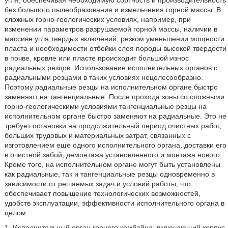
угля, обеспечивая необходимую сортность и производительность
без большого пылеобразования и измельчения горной массы. В
сложных горно-геологических условиях, например, при
изменении параметров разрушаемой горной массы, наличии в
массиве угля твердых включений, резком уменьшении мощности
пласта и необходимости отбойки слоя породы высокой твердости
в почве, кровле или пласте происходит большой износ
радиальных резцов. Использование исполнительных органов с
радиальными резцами в таких условиях нецелесообразно.
Поэтому радиальные резцы на исполнительном органе быстро
заменяют на тангенциальные. После прохода зоны со сложными
горно-геологическими условиями тангенциальные резцы на
исполнительном органе быстро заменяют на радиальные. Это не
требует остановки на продолжительный период очистных работ,
больших трудовых и материальных затрат, связанных с
изготовлением еще одного исполнительного органа, доставки его
в очистной забой, демонтажа установленного и монтажа нового.
Кроме того, на исполнительном органе могут быть установлены
как радиальные, так и тангенциальные резцы одновременно в
зависимости от решаемых задач и условий работы, что
обеспечивает повышение технологических возможностей,
удобств эксплуатации, эффективности исполнительного органа в
целом.
1. Исполнительный орган горного комбайна, включающий корпус,