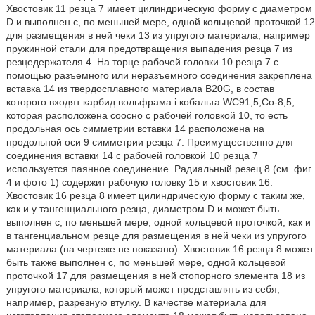
Хвостовик 11 резца 7 имеет цилиндрическую форму с диаметром
D и выполнен с, по меньшей мере, одной кольцевой проточкой 12
для размещения в ней чеки 13 из упругого материала, например
пружинной стали для предотвращения выпадения резца 7 из
резцедержателя 4. На торце рабочей головки 10 резца 7 с
помощью разъемного или неразъемного соединения закреплена
вставка 14 из твердосплавного материала B20G, в состав
которого входят карбид вольфрама i кобальта WC91,5,Co-8,5,
которая расположена соосно с рабочей головкой 10, то есть
продольная ось симметрии вставки 14 расположена на
продольной оси 9 симметрии резца 7. Преимущественно для
соединения вставки 14 с рабочей головкой 10 резца 7
используется паянное соединение. Радиальный резец 8 (см. фиг.
4 и фото 1) содержит рабочую головку 15 и хвостовик 16.
Хвостовик 16 резца 8 имеет цилиндрическую форму с таким же,
как и у тангенциального резца, диаметром D и может быть
выполнен с, по меньшей мере, одной кольцевой проточкой, как и
в тангенциальном резце для размещения в ней чеки из упругого
материала (на чертеже не показано). Хвостовик 16 резца 8 может
быть также выполнен с, по меньшей мере, одной кольцевой
проточкой 17 для размещения в ней стопорного элемента 18 из
упругого материала, который может представлять из себя,
например, разрезную втулку. В качестве материала для