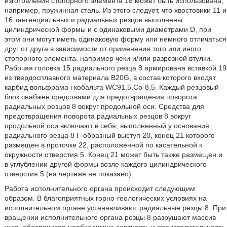
изготовления стопорного элемента 18 может быть использована,
например, пружинная сталь. Из этого следует, что хвостовики 11 и
16 тангенциальных и радиальных резцов выполнены
цилиндрической формы и с одинаковыми диаметрами D, при
этом они могут иметь одинаковую форму или немного отличаться
друг от друга в зависимости от применения того или иного
стопорного элемента, например чеки и/или разрезной втулки.
Рабочая головка 15 радиального резца 8 армирована вставкой 19
из твердосплавного материала B20G, в состав которого входят
карбид вольфрама i кобальта WC91,5,Co-8,5. Каждый резцовый
блок снабжен средствами для предотвращения поворота
радиальных резцов 8 вокруг продольной оси. Средства для
предотвращения поворота радиальных резцов 8 вокруг
продольной оси включают в себя, выполненный у основания
радиального резца 8 Г-образный выступ 20, конец 21 которого
размещен в проточке 22, расположенной по касательной к
окружности отверстия 5. Конец 21 может быть также размещен и
в углублении другой формы возле каждого цилиндрического
отверстия 5 (на чертеже не показано).
Работа исполнительного органа происходит следующим
образом. В благоприятных горно-геологических условиях на
исполнительном органе устанавливают радиальные резцы 8. При
вращении исполнительного органа резцы 8 разрушают массив