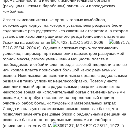
промышленности, а именно к исполнительным органам
(режущим шнекам и барабанам) очистных и проходческих
комбайнов.
Известны исполнительные органы горных комбайнов,
включающие корпус, на котором установлены резцовые блоки,
содержащие резцедержатель со сквозным отверстием, в котором
установлен хвостовик радиального резца (описания к патентам
Украины на изобретения
76422, E21C 35/18, 2006 г.,
66571 A,
E21C 25/04, 2004 г.). Однако в сложных горно-геологических
условиях, например, при изменении параметров разрушаемой
горной массы, резком уменьшении мощности пласта и
необходимости отбойки слоя породы высокой твердости в почве
или кровле пласта происходит большой износ радиальных
резцов. Использование исполнительных органов с радиальными
резцами в таких условиях нецелесообразно. Поэтому часто
исполнительный орган с радиальными резцами заменяют на
некоторое время на исполнительный орган с тангенциальными
резцами, что требует остановки на определенный период
очистных работ, больших трудовых и материальных затрат.
Иногда используют взаимозаменяемые резцовые блоки, что
позволяет заменять резцовые блоки с радиальными резцами на
резцовые блоки с тангенциальными резцами и наоборот
(описание к патенту США
3697137, МПК E21C 25/12, 1972 г.).