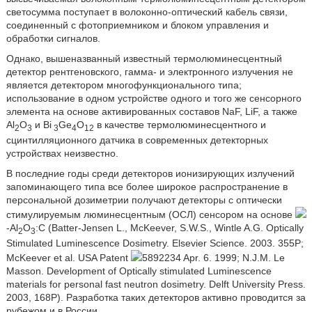
светосумма поступает в волоконно-оптический кабель связи,
соединенный с фотоприемником и блоком управления и
обработки сигналов.
Однако, вышеназванный известный термолюминесцентный
детектор рентгеновского, гамма- и электронного излучения не
является детектором многофункционального типа;
использование в одном устройстве одного и того же сенсорного
элемента на основе активированных составов NaF, LiF, a также
Al
O
и Вi
Gе
O
в качестве термолюминесцентного и
2
3
3
4
12
сцинтилляционного датчика в современных детекторных
устройствах неизвестно.
В последние годы среди детекторов ионизирующих излучений
запоминающего типа все более широкое распространение в
персональной дозиметрии получают детекторы с оптически
стимулируемым люминесцентным (ОСЛ) сенсором на основе
-Аl
O
:С (Batter-Jensen L., McKeever, S.W.S., Wintle A.G. Optically
2
3
Stimulated Luminescence Dosimetry. Elsevier Science. 2003. 355P;
McKeever et al. USA Patent
5892234 Apr. 6. 1999; N.J.M. Le
Masson. Development of Optically stimulated Luminescence
materials for personal fast neutron dosimetry. Delft University Press.
2003, 168P). Разработка таких детекторов активно проводится за
рубежом и в России.