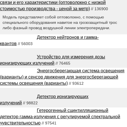
связи и его характеристики (оптоволокно с низкой
стоимостью производства - ценой за метр)
// 136900
Модель представляет собой оптоволокно, с помощью
специального оборудования навитое на грозозащитный трос
либо фазный провод воздушной линии электропередачи.
Детектор нейтронов и гамма-
квантов
// 56003
Устройство для измерения дозы
ионизирующих излучений
// 76465
Энергосберегающая система освещения
(варианты) и сенсор движения для энергосберегающей
системы освещения (варианты)
// 93612
Детектор ионизирующих
излучений
// 98822
Гетерогенный сцинтилляционный
детектор гамма-излучения с регулируемой спектральной
чувствительностью
// 97541