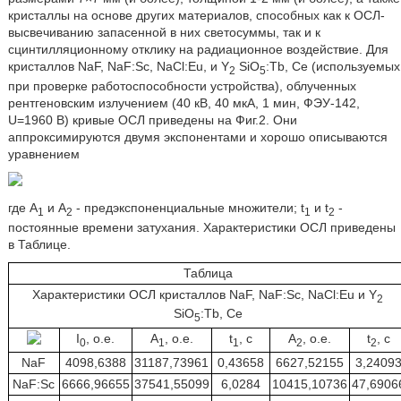
кристаллы на основе других материалов, способных как к ОСЛ-
высвечиванию запасенной в них светосуммы, так и к
сцинтилляционному отклику на радиационное воздействие. Для
кристаллов NaF, NaF:Sc, NaCl:Eu, и Y
SiO
:Tb, Ce (используемых
2
5
при проверке работоспособности устройства), облученных
рентгеновским излучением (40 кВ, 40 мкА, 1 мин, ФЭУ-142,
U=1960 В) кривые ОСЛ приведены на Фиг.2. Они
аппроксимируются двумя экспонентами и хорошо описываются
уравнением
где A
и A
- предэкспоненциальные множители; t
и t
-
1
2
1
2
постоянные времени затухания. Характеристики ОСЛ приведены
в Таблице.
Таблица
Характеристики ОСЛ кристаллов NaF, NaF:Sc, NaCl:Eu и Y
2
SiO
:Tb, Ce
5
I
, o.e.
A
, o.e.
t
, c
A
, o.e.
t
, с
0
1
1
2
2
NaF
4098,6388
31187,73961
0,43658
6627,52155
3,2409
NaF:Sc
6666,96655
37541,55099
6,0284
10415,10736
47,6906