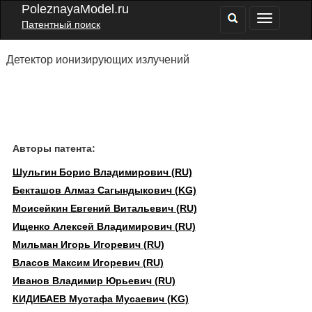
PoleznayaModel.ru
Патентный поиск
Детектор ионизирующих излучений
Авторы патента:
Шульгин Борис Владимирович (RU)
Бекташов Алмаз Сагындыкович (KG)
Моисейкин Евгений Витальевич (RU)
Ищенко Алексей Владимирович (RU)
Мильман Игорь Игоревич (RU)
Власов Максим Игоревич (RU)
Иванов Владимир Юрьевич (RU)
КИДИБАЕВ Мустафа Мусаевич (KG)