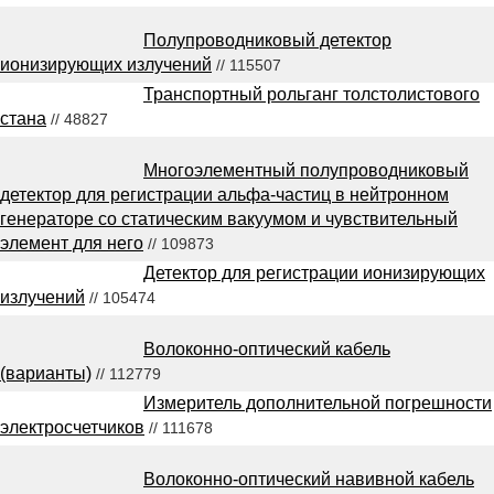
Полупроводниковый детектор
ионизирующих излучений
// 115507
Транспортный рольганг толстолистового
стана
// 48827
Многоэлементный полупроводниковый
детектор для регистрации альфа-частиц в нейтронном
генераторе со статическим вакуумом и чувствительный
элемент для него
// 109873
Детектор для регистрации ионизирующих
излучений
// 105474
Волоконно-оптический кабель
(варианты)
// 112779
Измеритель дополнительной погрешности
электросчетчиков
// 111678
Волоконно-оптический навивной кабель