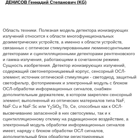
ДЕНИСОВ Геннадий Степанович (KG)
Область техники. Полезная модель детектора ионизирующих
излучений относится к области многофункциональных
дозиметрических устройств, а именно к области устройств,
связанных с оптически стимулированными люминесцентными
детекторами и сцинтилляционными детекторами рентгеновского
и гамма-излучения, работающими в сочетанном режиме.
Сущность изобретения. Детектор ионизирующих излучений,
содержащий светонепроницаемый корпус, сенсорный ОСЛ-
элемент, источник оптической стимуляции - светодиод, защитный
светофильтр, фотоприемник и электронный модуль с блоком
ОСЛ-обработки информационных сигналов, снабжен
дополнительным держателем, в котором закреплен сенсорный
элемент, выполненный из оптических материалов типа NaF,
NaF:Cu и NaF:Sc или Y
SiO
:Tb, Ce, способных как к ОСЛ-
2
5
высвечиванию запасенной в них светосуммы, так и к
сцинтилляционному отклику на радиационное воздействие, а
электронный модуль обработки информационных сигналов
имеет, наряду с блоком обработки ОСЛ сигналов,
дополнительный блок обработки регистрируемых