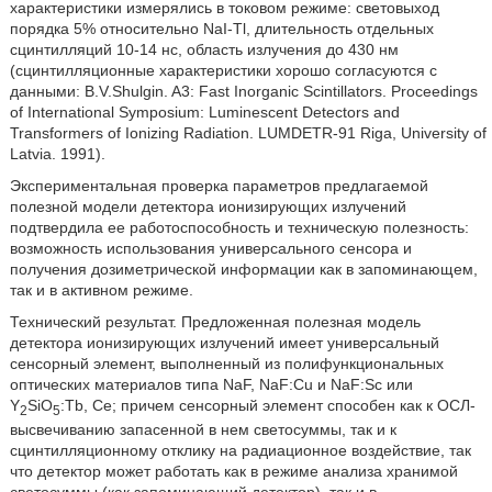
характеристики измерялись в токовом режиме: световыход
порядка 5% относительно NaI-Tl, длительность отдельных
сцинтилляций 10-14 нc, область излучения до 430 нм
(сцинтилляционные характеристики хорошо согласуются с
данными: B.V.Shulgin. A3: Fast Inorganic Scintillators. Proceedings
of International Symposium: Luminescent Detectors and
Transformers of Ionizing Radiation. LUMDETR-91 Riga, University of
Latvia. 1991).
Экспериментальная проверка параметров предлагаемой
полезной модели детектора ионизирующих излучений
подтвердила ее работоспособность и техническую полезность:
возможность использования универсального сенсора и
получения дозиметрической информации как в запоминающем,
так и в активном режиме.
Технический результат. Предложенная полезная модель
детектора ионизирующих излучений имеет универсальный
сенсорный элемент, выполненный из полифункциональных
оптических материалов типа NaF, NaF:Cu и NaF:Sc или
Y
SiO
:Tb, Ce; причем сенсорный элемент способен как к ОСЛ-
2
5
высвечиванию запасенной в нем светосуммы, так и к
сцинтилляционному отклику на радиационное воздействие, так
что детектор может работать как в режиме анализа хранимой
светосуммы (как запоминающий детектор), так и в