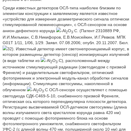
Среди известных детекторов ОСЛ-типа наиболее близким по
элементам конструкции к заявляемому является известное
«устройство для измерения дозиметрического сигнала оптически
стимулированной люминесценции», с ОСЛ-сенсором на основе
анион-дефектного корунда
-Аl
O
:С. (Патент 2310889 РФ,
2
3
И.И.Мильман, С.В.Никифоров, Е.В.Моисейкин, И.Г.Ревков. МПК
G01T 1/11, 1/06, 1/29. Заявл. 07.08.2006; опубл. 20.11.2007. Бюл.
32). Известный детектор имеет светонепроницаемый корпус, в
котором размещены детектор (сенсор) ионизирующих излучений
(в виде таблетки из
-Аl
O
:С), расположенный между
2
3
источником стимулирующей радиации (светодиодом с призмой
Френеля) и разделительным светофильтром, оптический
фотоприемник и электронный модуль-канал обработки сигналов
(информации). Стимуляцию светосуммы, накопленной в
облученном
-Аl
O
:С ОСЛ-сенсоре осуществляют с помощью
2
3
светодиода СДК-С469-5-10, снабженного призмой Френеля,
оптическая ось которого перпендикулярна плоскости детектора.
Регистрацию высвечиваемой ОСЛ-датчиком светосуммы (длина
волны излучаемого света кристаллом корунда равна 420 нм)
проводят с помощью фотоприемного блока на основе
фотоэлектронного умножителя, снабженного светофильтром
УФС-2 (с длиной волны 470 нм, полушириной около 10 нм) для