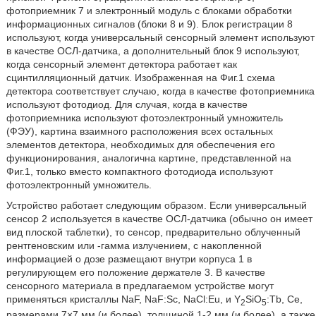
фотоприемник 7 и электронный модуль с блоками обработки
информационных сигналов (блоки 8 и 9). Блок регистрации 8
используют, когда универсальный сенсорный элемент используют
в качестве ОСЛ-датчика, а дополнительный блок 9 используют,
когда сенсорный элемент детектора работает как
сцинтилляционный датчик. Изображенная на Фиг.1 схема
детектора соответствует случаю, когда в качестве фотоприемника
используют фотодиод. Для случая, когда в качестве
фотоприемника используют фотоэлектронный умножитель
(ФЭУ), картина взаимного расположения всех остальных
элементов детектора, необходимых для обеспечения его
функционирования, аналогична картине, представленной на
Фиг.1, только вместо компактного фотодиода используют
фотоэлектронный умножитель.
Устройство работает следующим образом. Если универсальный
сенсор 2 используется в качестве ОСЛ-датчика (обычно он имеет
вид плоской таблетки), то сенсор, предварительно облученный
рентгеновским или -гамма излучением, с накопленной
информацией о дозе размещают внутри корпуса 1 в
регулирующем его положение держателе 3. В качестве
сенсорного материала в предлагаемом устройстве могут
применяться кристаллы NaF, NaF:Sc, NaCl:Eu, и Y
SiO
:Tb, Ce,
2
5
размерами 7×7 мм (и более), толщиной 1-2 мм (и более), а также