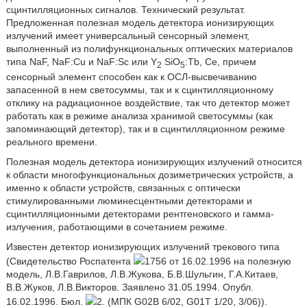
сцинтилляционных сигналов. Технический результат.
Предложенная полезная модель детектора ионизирующих
излучений имеет универсальный сенсорный элемент,
выполненный из полифункциональных оптических материалов
типа NaF, NaF:Cu и NaF:Sc или Y
SiO
:Tb, Ce, причем
2
5
сенсорный элемент способен как к ОСЛ-высвечиванию
запасенной в нем светосуммы, так и к сцинтилляционному
отклику на радиационное воздействие, так что детектор может
работать как в режиме анализа хранимой светосуммы (как
запоминающий детектор), так и в сцинтилляционном режиме
реального времени.
Полезная модель детектора ионизирующих излучений относится
к области многофункциональных дозиметрических устройств, а
именно к области устройств, связанных с оптически
стимулированными люминесцентными детекторами и
сцинтилляционными детекторами рентгеновского и гамма-
излучения, работающими в сочетанием режиме.
Известен детектор ионизирующих излучений трекового типа
(Свидетельство Роспатента
1756 от 16.02.1996 на полезную
модель, Л.В.Гаврилов, Л.В.Жукова, Б.В.Шульгин, Г.А.Китаев,
В.В.Жуков, Л.В.Викторов. Заявлено 31.05.1994. Опубл.
16.02.1996. Бюл.
2. (МПК G02B 6/02, G01T 1/20, 3/06)).