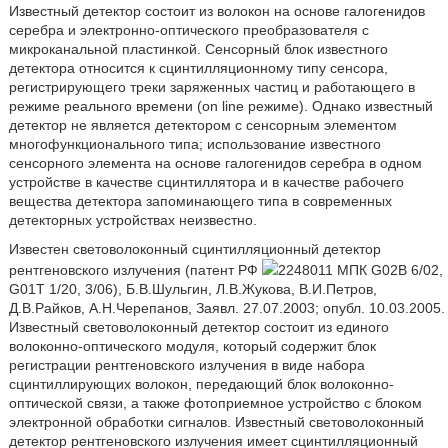
Известный детектор состоит из волокон на основе галогенидов
серебра и электронно-оптического преобразователя с
микроканальной пластинкой. Сенсорный блок известного
детектора относится к сцинтилляционному типу сенсора,
регистрирующего треки заряженных частиц и работающего в
режиме реального времени (on line режиме). Однако известный
детектор не является детектором с сенсорным элементом
многофункционального типа; использование известного
сенсорного элемента на основе галогенидов серебра в одном
устройстве в качестве сцинтиллятора и в качестве рабочего
вещества детектора запоминающего типа в современных
детекторных устройствах неизвестно.
Известен световолоконный сцинтилляционный детектор
рентгеновского излучения (патент РФ
2248011 МПК G02B 6/02,
G01T 1/20, 3/06), Б.В.Шульгин, Л.В.Жукова, В.И.Петров,
Д.В.Райков, А.Н.Черепанов, Заявл. 27.07.2003; опубл. 10.03.2005.
Известный световолоконный детектор состоит из единого
волоконно-оптического модуля, который содержит блок
регистрации рентгеновского излучения в виде набора
сцинтиллирующих волокон, передающий блок волоконно-
оптической связи, а также фотоприемное устройство с блоком
электронной обработки сигналов. Известный световолоконный
детектор рентгеновского излучения имеет сцинтилляционный