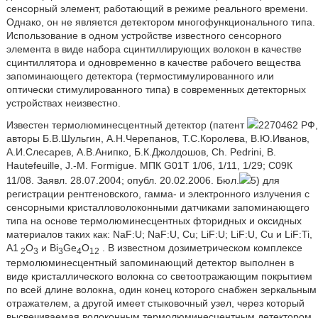
сенсорный элемент, работающий в режиме реального времени.
Однако, он не является детектором многофункционального типа.
Использование в одном устройстве известного сенсорного
элемента в виде набора сцинтиллирующих волокон в качестве
сцинтиллятора и одновременно в качестве рабочего вещества
запоминающего детектора (термостимулированного или
оптически стимулированного типа) в современных детекторных
устройствах неизвестно.
Известен термолюминесцентный детектор (патент
2270462 РФ,
авторы Б.В.Шульгин, А.Н.Черепанов, Т.С.Королева, В.Ю.Иванов,
А.И.Слесарев, А.В.Анипко, Б.К.Джолдошов, Ch. Pedrini, В.
Hautefeuille, J.-M. Formigue. МПК G01T 1/06, 1/11, 1/29; С09К
11/08. Заявл. 28.07.2004; опубл. 20.02.2006. Бюл.
5) для
регистрации рентгеновского, гамма- и электронного излучения с
сенсорными кристалловолоконными датчиками запоминающего
типа на основе термолюминесцентных фторидных и оксидных
материалов таких как: NaF:U; NaF:U, Cu; LiF:U; LiF:U, Cu и LiF:Ti,
А1
O
и Вi
Gе
O
. В известном дозиметрическом комплексе
2
3
3
4
12
термолюминесцентный запоминающий детектор выполнен в
виде кристаллического волокна со светоотражающим покрытием
по всей длине волокна, один конец которого снабжен зеркальным
отражателем, а другой имеет стыковочный узел, через который
высвечиваемая волоконным термолюминесцентным детектором