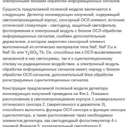
электронными блоками обработки информационных сигналов.
Сущность предлагаемой полезной модели заключается в
следующем. Детектор ионизирующих излучений, содержащий
светонепроницаемый корпус, сенсорный ОСЛ-элемент, источник
оптической стимуляции - светодиод, защитный светофильтр,
фотоприемник и электронный модуль с блоком ОСЛ-обработки
информационных сигналов, снабжен дополнительным
держателем, в котором закреплен сенсорный элемент,
выполненный из оптических материалов типа NaF, NaF:Cu и
NaF:Sc или Y
SiO
:Tb, Ce, способных как к ОСЛ-высвечиванию
2
5
запасенной в них светосуммы, так и к сцинтилляционному
отклику на радиационное воздействие, а электронный модуль
обработки информационных сигналов имеет, наряду с блоком
обработки ОСЛ-сигналов, дополнительный блок обработки
регистрируемых сцинтилляционных сигналов.
Конструкция предлагаемой полезной модели детектора
ионизирующих излучений приведена на Фиг.1. Показано
расположение в светонепроницаемом корпусе 1 универсального
оптического сенсора 2, (закрепленного в держателе 3),
способного выполнять функции ОСЛ-сенсора и функции сенсора
сцинтиллятора, а также расположение таких необходимых
элементов детектора, как светодиодный фотостимулятор 4 с
призмой Френеля 5, разделительный светофильтр 6,