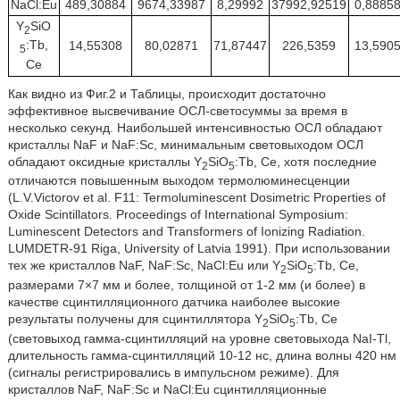
NaCl:Eu
489,30884
9674,33987
8,29992
37992,92519
0,8885
Y
SiO
2
:Tb,
14,55308
80,02871
71,87447
226,5359
13,590
5
Ce
Как видно из Фиг.2 и Таблицы, происходит достаточно
эффективное высвечивание ОСЛ-светосуммы за время в
несколько секунд. Наибольшей интенсивностью ОСЛ обладают
кристаллы NaF и NaF:Sc, минимальным световыходом ОСЛ
обладают оксидные кристаллы Y
SiO
:Tb, Ce, хотя последние
2
5
отличаются повышенным выходом термолюминесценции
(L.V.Victorov et al. F11: Termoluminescent Dosimetric Properties of
Oxide Scintillators. Proceedings of International Symposium:
Luminescent Detectors and Transformers of Ionizing Radiation.
LUMDETR-91 Riga, University of Latvia 1991). При использовании
тех же кристаллов NaF, NaF:Sc, NaCl:Eu или Y
SiO
:Tb, Ce,
2
5
размерами 7×7 мм и более, толщиной от 1-2 мм (и более) в
качестве сцинтилляционного датчика наиболее высокие
результаты получены для сцинтиллятора Y
SiO
:Tb, Ce
2
5
(световыход гамма-сцинтилляций на уровне световыхода NaI-Tl,
длительность гамма-сцинтилляций 10-12 нc, длина волны 420 нм
(сигналы регистрировались в импульсном режиме). Для
кристаллов NaF, NaF:Sc и NaCl:Eu сцинтилляционные