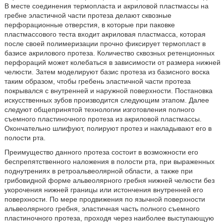
В месте соединения термопласта и акриловой пластмассы на
гребне эластичной части протеза делают сквозные
перфорационные отверстия, в которые при паковке
пластмассового теста входит акриловая пластмасса, которая
после своей полимеризации прочно фиксирует термопласт в
базисе акрилового протеза. Количество сквозных ретенционных
перфораций может колебаться в зависимости от размера нижней
челюсти. Затем моделируют базис протеза из базисного воска
таким образом, чтобы гребень эластичной части протеза
покрывался с внутренней и наружной поверхности. Постановка
искусственных зубов производится следующим этапом. Далее
следуют общепринятой технологии изготовления полного
съемного пластиночного протеза из акриловой пластмассы.
Окончательно шлифуют, полируют протез и накладывают его в
полости рта.
Преимущество данного протеза состоит в возможности его
беспрепятственного наложения в полости рта, при выраженных
поднутрениях в ретроальвеолярной области, а также при
грибовидной форме альвеолярного гребня нижней челюсти без
укорочения нижней границы или истончения внутренней его
поверхности. По мере продвижения по язычной поверхности
альвеолярного гребня, эластичная часть полного съемного
пластиночного протеза, проходя через наиболее выступающую