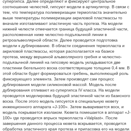
супергипса. Далее определяют и фиксируют центральное
соотношение челюстей, гипсуют модели в артикулятор. В связи с
тем, что температура полимеризации термопласта значительно
выше температуры полимеризации акриловой пластмассы то
вначале изготавливают эластичную часть протеза. На модели
нижней челюсти отмечается граница будущей эластичной части,
расположенная ниже челюстно-подъязычной линии в
ретроальвеолярной области. Далее проводится подготовка
модели к дублированию. В области соединения термопласта и
акриловой пластмассы, которая располагается на базисе
протеза, между вершиной альвеолярного гребня и челюстно-
подъязычной линией на гипсовую модель укладываются две
пластинки бюгельного воска соответствующие толщине 0,4 мм. В
этой области будет формироваться гребень, выполняющий роль
фиксирующего элемента. Затем производят сам процесс
дублирования модели силиконовой массой. Модель после
дублирования отливают из супергипса IV класса. На модели
проводится моделировка будущей эластичной части из базисного
воска. После этого модель гипсуется в специальную кювету
инжекционного аппарата «J-100». Затем вываривается воск, и
модель покрывается изолаком. Кювета помешается в аппарат «J-
100» где проводится впрыск термопласта «Valplast». После
завершения данного процесса кювета вскрывается, проводится
обработка эластичного края протеза и припасовка его на модели.