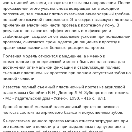
часть нижней челюсти, отводится в язычном направлении. После
прохождения этого участка снова возвращается в исходное
положение, тем самым плотно охватывая альвеолярный гребень
по всей его язычной поверхности. Это создает высокую плотность
прилегания эластичной части протеза к протезному ложу. В
результате повышается эффективность его фиксации и
стабилизации, создаются оптимальные условия при пользовании
протезом, снижаются сроки адаптации пациента к протезу и
практически исключают болевые реакции на протез.
Полезная модель относится к медицине, а именно к
стоматологии ортопедической и может быть использована для
достижения оптимальной фиксации и стабилизации полных
съемных пластиночных протезов при полном отсутствии зубов на
нижней челюсти.
Известен полный съемный пластиночный протез из акриловой
пластмассы (Копейкин В.Н., Демнер Л.М. Зубопротезная техника.
- М.: «Издательский дом «Успех», 1998. - 416 с., ил.).
Данный полный съемный пластиночный протез на нижнюю
челюсть состоит из акрилового базиса и искусственных зубов.
К недостаткам данного протеза можно отнести затруднения при
его наложении в полости рта при выраженных поднутрениях в