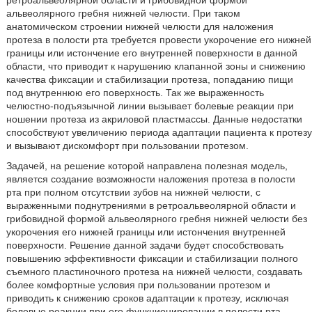
ретроальвеолярной области и грибовидной формой
альвеолярного гребня нижней челюсти. При таком
анатомическом строении нижней челюсти для наложения
протеза в полости рта требуется провести укорочение его нижней
границы или истончение его внутренней поверхности в данной
области, что приводит к нарушению клапанной зоны и снижению
качества фиксации и стабилизации протеза, попаданию пищи
под внутреннюю его поверхность. Так же выраженность
челюстно-подъязычной линии вызывает болевые реакции при
ношении протеза из акриловой пластмассы. Данные недостатки
способствуют увеличению периода адаптации пациента к протезу
и вызывают дискомфорт при пользовании протезом.
Задачей, на решение которой направлена полезная модель,
является создание возможности наложения протеза в полости
рта при полном отсутствии зубов на нижней челюсти, с
выраженными поднутрениями в ретроальвеолярной области и
грибовидной формой альвеолярного гребня нижней челюсти без
укорочения его нижней границы или истончения внутренней
поверхности. Решение данной задачи будет способствовать
повышению эффективности фиксации и стабилизации полного
съемного пластиночного протеза на нижней челюсти, создавать
более комфортные условия при пользовании протезом и
приводить к снижению сроков адаптации к протезу, исключая
болевые реакции при его функционировании в полости рта.