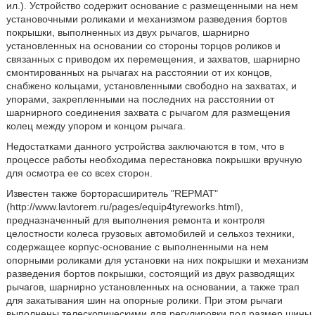
ил.). Устройство содержит основание с размещенными на нем
установочными роликами и механизмом разведения бортов
покрышки, выполненных из двух рычагов, шарнирно
установленных на основании со стороны торцов роликов и
связанных с приводом их перемещения, и захватов, шарнирно
смонтированных на рычагах на расстоянии от их концов,
снабжено кольцами, установленными свободно на захватах, и
упорами, закрепленными на последних на расстоянии от
шарнирного соединения захвата с рычагом для размещения
колец между упором и концом рычага.
Недостатками данного устройства заключаются в том, что в
процессе работы необходима перестановка покрышки вручную
для осмотра ее со всех сторон.
Известен также борторасширитель "REPMAT"
(http://www.lavtorem.ru/pages/equip4tyreworks.html),
предназначенный для выполнения ремонта и контроля
целостности колеса грузовых автомобилей и сельхоз техники,
содержащее корпус-основание с выполненными на нем
опорными роликами для установки на них покрышки и механизм
разведения бортов покрышки, состоящий из двух разводящих
рычагов, шарнирно установленных на основании, а также трап
для закатывания шин на опорные ролики. При этом рычаги
выполнены телескопическими для регулировки под размер шины