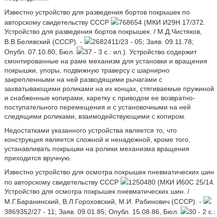
Известно устройство для разведения бортов покрышек по
авторскому свидетельству СССР
768654 (МКИ И29Н 17/372.
Устройство для разведения бортов покрышек. / М.Д.Чистяков,
В.В.Белявский (СССР). -
2682411/23 - 05; Заяв. 09.11.78;
Опубл. 07.10.80, Бюл.
37 - 3 с.: ил.). Устройство содержит
смонтированные на раме механизм для установки и вращения
покрышки, упоры, подвижную траверсу с шарнирно
закрепленными на ней разводящими рычагами с
захватывающими роликами на их концах, стягиваемые пружиной
и снабженные копирами, каретку с приводом ее возвратно-
поступательного перемещения и с установочными на ней
следящими роликами, взаимодействующими с копиром.
Недостатками указанного устройства является то, что
конструкция является сложной и ненадежной, кроме того,
устанавливать покрышки на ролики механизма вращения
приходится вручную.
Известно устройство для осмотра покрышек пневматических шин
по авторскому свидетельству СССР
1250480 (МКИ И60С 25/14.
Устройство для осмотра покрышек пневматических шин. /
М.Г.Баранинский, В.Л.Гороховский, М.И. Рабинович (СССР). -
3869352/27 - 11; Заяв. 09.01.85; Опубл. 15.08.86, Бюл.
30 - 2 с.: