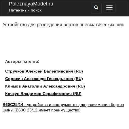
PoleznayaModel.ru
Патентный поиск
Устройство для разведения бортов пневматических шин
Авторы патента:
Стручков Алексей Валентинович (RU)
Сорокин Александр Геннадьевич (RU)
Климов Анатолий Александрович (RU)
Кочкун Владимир Серафимович (RU)
B60C25/14
- устройства и инструменты для разжимания бортов
шины (B60C 25/12 имеет преимущество)