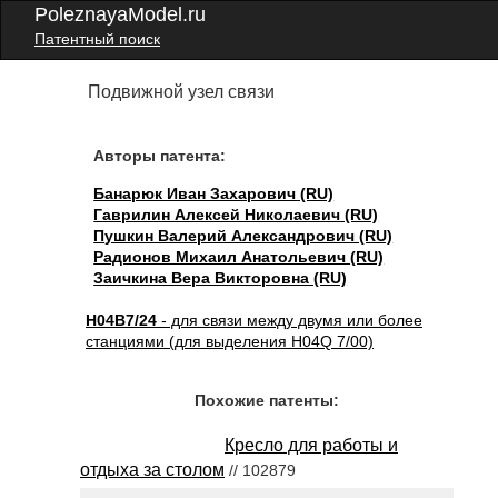
PoleznayaModel.ru
Патентный поиск
Подвижной узел связи
Авторы патента:
Банарюк Иван Захарович (RU)
Гаврилин Алексей Николаевич (RU)
Пушкин Валерий Александрович (RU)
Радионов Михаил Анатольевич (RU)
Заичкина Вера Викторовна (RU)
H04B7/24
- для связи между двумя или более
станциями (для выделения H04Q 7/00)
Похожие патенты:
Кресло для работы и
отдыха за столом
// 102879