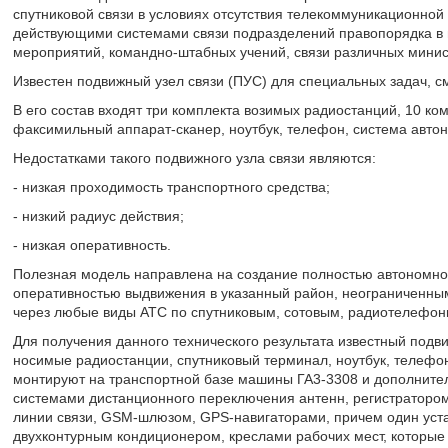
спутниковой связи в условиях отсутствия телекоммуникационно
действующими системами связи подразделений правопорядка в
мероприятий, командно-штабных учений, связи различных минис
Известен подвижный узел связи (ПУС) для специальных задач, с
В его состав входят три комплекта возимых радиостанций, 10 к
факсимильный аппарат-сканер, ноутбук, телефон, система авто
Недостатками такого подвижного узла связи являются:
- низкая проходимость транспортного средства;
- низкий радиус действия;
- низкая оперативность.
Полезная модель направлена на создание полностью автономно
оперативностью выдвижения в указанный район, неограниченным
через любые виды АТС по спутниковым, сотовым, радиотелефо
Для получения данного технического результата известный подв
носимые радиостанции, спутниковый терминал, ноутбук, телефо
монтируют на транспортной базе машины ГА3-3308 и дополните
системами дистанционного переключения антенн, регистраторо
линии связи, GSM-шлюзом, GPS-навигаторами, причем один устан
двухконтурным кондиционером, креслами рабочих мест, которые 