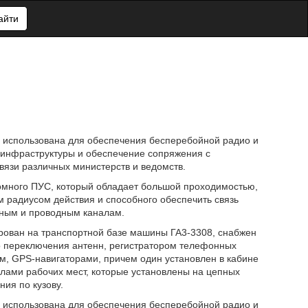
айти
ь использована для обеспечения бесперебойной радио и
й инфраструктуры и обеспечение сопряжения с
язи различных министерств и ведомств.
номного ПУС, который обладает большой проходимостью,
 радиусом действия и способного обеспечить связь
нным и проводным каналам.
ирован на транспортной базе машины ГА3-3308, снабжен
 переключения антенн, регистратором телефонных
, GPS-навигаторами, причем один установлен в кабине
слами рабочих мест, которые установлены на цепных
ия по кузову.
ь использована для обеспечения бесперебойной радио и