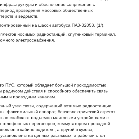
й инфраструктуры и обеспечение сопряжения с
 период проведения массовых общественных
терств и ведомств.
монтированный на шасси автобуса ПА3-32053. (1/).
омплектов носимых радиостанций, спутниковый терминал,
номного электроснабжения.
го ПУС, который обладает большой проходимостью,
 радиусом действия и способного обеспечить связь
нным и проводным каналам.
ижный узел связи, содержащий возимые радиостанции,
ны, факсимильный аппарат, бензоэлектрический агрегат
льно снабжают подъемно мачтовыми устройствами с
м телефонных переговоров, коммутатором проводной
овлен в кабине водителя, а другой в кузове,
установлены на цепных растяжках, а рабочий стол