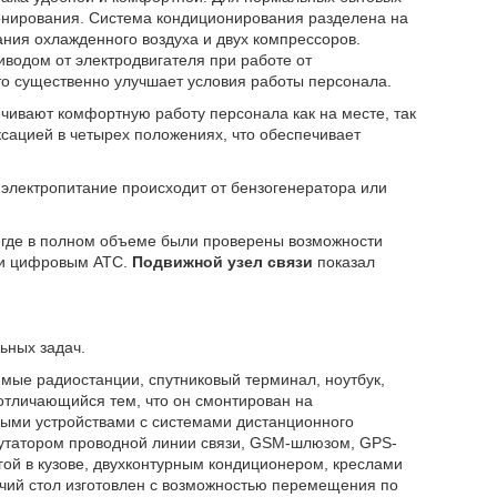
онирования. Система кондиционирования разделена на
ания охлажденного воздуха и двух компрессоров.
иводом от электродвигателя при работе от
что существенно улучшает условия работы персонала.
чивают комфортную работу персонала как на месте, так
ксацией в четырех положениях, что обеспечивает
электропитание происходит от бензогенератора или
 где в полном объеме были проверены возможности
м и цифровым АТС.
Подвижной узел связи
показал
ьных задач.
мые радиостанции, спутниковый терминал, ноутбук,
отличающийся тем, что он смонтирован на
ыми устройствами с системами дистанционного
утатором проводной линии связи, GSM-шлюзом, GPS-
гой в кузове, двухконтурным кондиционером, креслами
очий стол изготовлен с возможностью перемещения по