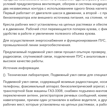
условий предусмотрена вентиляция, обогрев и система кондици
два независимых контура с использованием одного блока нагнет
Первый работает от двигателя шасси в движении, а второй - с пр
бензогенератора или внешнего источника питания, на стоянке, 
Кресла рабочих мест установлены на цепных растяжках и обеспе
и в движении. Рабочий стол перемещается поперек кузова, с фи
удобство в работе и увеличение полезного объема кузова.
Для осуществления энергоснабжения и функционирования ПУС, 
промышленной линии энергообеспечения.
Предлагаемый подвижной узел связи прошел опытную проверку,
радиосвязи, спутниковой связи, подключения ПУС к аналоговы
высокое качество работы.
Источник информации.
(). Техническая лаборатория, Подвижный узел связи для специал
Подвижной узел связи, содержащий возимые радиостанции, носи
телефоны, факсимильный аппарат, бензоэлектрический агрегат, 
транспортной базе машины ГАЗ-3308, снабжен подъемно-мачтов
переключения антенн, регистратором речевых сообщений, комм
навигаторами, причем один установлен в кабине водителя, а дру
рабочих мест, которые установлены на цепных растяжках, а раб