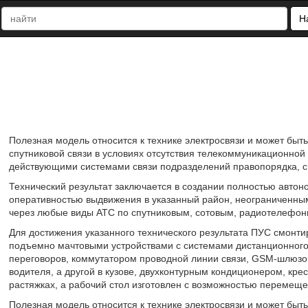
Н
Полезная модель относится к технике электросвязи и может быт
спутниковой связи в условиях отсутствия телекоммуникационно
действующими системами связи подразделений правопорядка, св
Технический результат заключается в создании полностью авто
оперативностью выдвижения в указанный район, неограниченным
через любые виды АТС по спутниковым, сотовым, радиотелефо
Для достижения указанного технического результата ПУС смонт
подъемно мачтовыми устройствами с системами дистанционного
переговоров, коммутатором проводной линии связи, GSM-шлюзом
водителя, а другой в кузове, двухконтурным кондиционером, кре
растяжках, а рабочий стол изготовлен с возможностью перемещен
Полезная модель относится к технике электросвязи и может быт