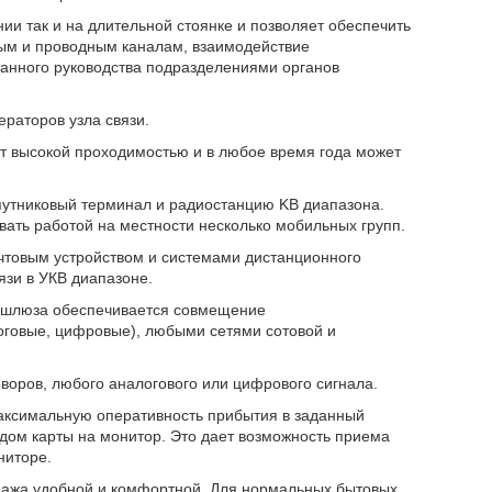
ии так и на длительной стоянке и позволяет обеспечить
ым и проводным каналам, взаимодействие
ванного руководства подразделениями органов
раторов узла связи.
т высокой проходимостью и в любое время года может
путниковый терминал и радиостанцию KB диапазона.
ать работой на местности несколько мобильных групп.
чтовым устройством и системами дистанционного
язи в УКВ диапазоне.
M-шлюза обеспечивается совмещение
оговые, цифровые), любыми сетями сотовой и
воров, любого аналогового или цифрового сигнала.
аксимальную оперативность прибытия в заданный
одом карты на монитор. Это дает возможность приема
ниторе.
пажа удобной и комфортной. Для нормальных бытовых