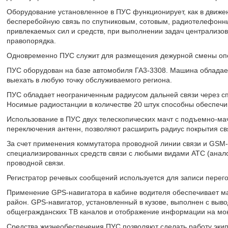
Оборудование установленное в ПУС функционирует, как в движен
бесперебойную связь по спутниковым, сотовым, радиотелефонн
привлекаемых сил и средств, при выполнении задач централизо
правопорядка.
Одновременно ПУС служит для размещения дежурной смены опе
ПУС оборудован на базе автомобиля ГА3-3308. Машина обладае
выехать в любую точку обслуживаемого региона.
ПУС обладает неограниченным радиусом дальней связи через с
Носимые радиостанции в количестве 20 штук способны обеспечив
Использование в ПУС двух телескопических мачт с подъемно-ма
переключения антенн, позволяют расширить радиус покрытия св
За счет применения коммутатора проводной линии связи и GS
специализированных средств связи с любыми видами АТС (анал
проводной связи.
Регистратор речевых сообщений используется для записи перего
Применение GPS-навигатора в кабине водителя обеспечивает м
район. GPS-навигатор, установленный в кузове, выполнен с выв
общегражданских ТВ каналов и отображение информации на мо
Средства жизнеобеспечения ПУС позволяют сделать работу эки