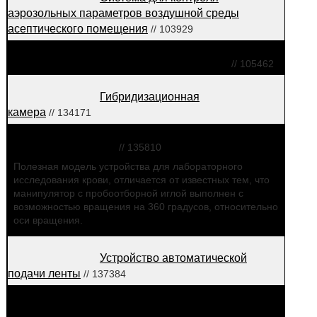
аэрозольных параметров воздушной среды
асептического помещения
// 103929
Устройство для определения
примесей летучих веществ в потоке воды
// 105462
Гибридизационная
камера
// 134171
Устройство для лабораторного
исследования крови
// 135810
Полезная модель устройства для лабораторного
исследования крови, отличается от известных тем, что
манипулятор с пробоотборной иглой выполнен с
возможностью вращения на 360 градусов, относительно
оси вращения.
Устройство автоматической
подачи ленты
// 137384
Автоматизированное устройство
для диагностики бронхо-легочных заболеваний,