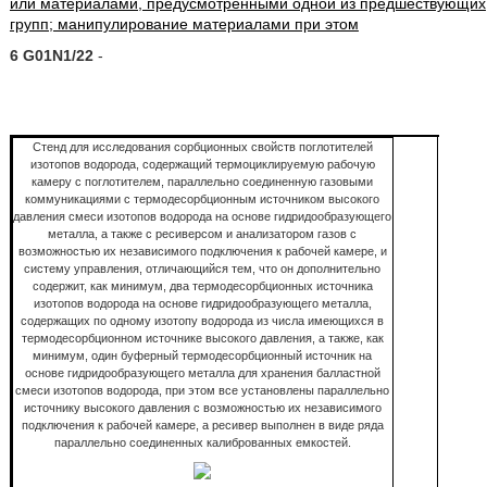
или материалами, предусмотренными одной из предшествующих
групп; манипулирование материалами при этом
6 G01N1/22
-
Стенд для исследования сорбционных свойств поглотителей
изотопов водорода, содержащий термоциклируемую рабочую
камеру с поглотителем, параллельно соединенную газовыми
коммуникациями с термодесорбционным источником высокого
давления смеси изотопов водорода на основе гидридообразующего
металла, а также с ресиверсом и анализатором газов с
возможностью их независимого подключения к рабочей камере, и
систему управления, отличающийся тем, что он дополнительно
содержит, как минимум, два термодесорбционных источника
изотопов водорода на основе гидридообразующего металла,
содержащих по одному изотопу водорода из числа имеющихся в
термодесорбционном источнике высокого давления, а также, как
минимум, один буферный термодесорбционный источник на
основе гидридообразующего металла для хранения балластной
смеси изотопов водорода, при этом все установлены параллельно
источнику высокого давления с возможностью их независимого
подключения к рабочей камере, а ресивер выполнен в виде ряда
параллельно соединенных калиброванных емкостей.