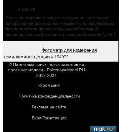
инфицированных бактериями, содержащими ген
ndm-1
// 150778
Полезная модель относится к медицине, а именно к
лабораторной диагностике, и может быть использована
для диагностики бронхо-легочных заболеваний,
инфицированных бактериями, содержащими ген NDM-1
Фотометр для измерения
хемилюминесценции
// 154972
© Патентный поиск, поиск патентов на
полезные модели - PoleznayaModel.RU
2012-2024
Игромания
Политика конфиденциальности
Реклама на сайте
Вход/Регистрация