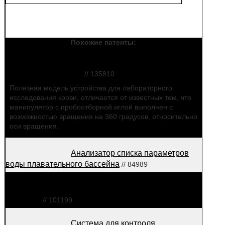
Похожие патенты:
Устройство для лабораторного
исследования крови
// 135810
Полезная модель устройства для лабораторного
исследования крови, отличается от известных тем, что
манипулятор с пробоотборной иглой выполнен с
возможностью вращения на 360 градусов, относительно
оси вращения.
Анализатор списка параметров
воды плавательного бассейна
// 84989
Устройство для анализа и
управления параметрами воды плавательного
бассейна
// 101199
Система для контроля